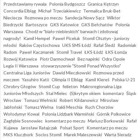
Przedstawiamy rywala
Polonia Bydgoszcz
Granica Kętrzyn
Concordia Elbląg
Michał Trzeciakiewicz
Termalica Bruk-Bet
Nieciecza
Rozmowa po meczu
Sandecja Nowy Sącz
Wiktor
Biedrzycki
Bartoszyce
GKS Katowice
GKS Bełchatów
Polonia
Warszawa
Chodź w "biało-niebieskich" barwach i zdobywaj
nagrody!
Kamil Hempel
Paweł Piceluk
Stomil Olsztyn - juniorzy
młodsi
Raków Częstochowa
UKS SMS Łódź
Rafał Śledź
Radomiak
Radom
Paweł Kaczmarek
Stomil Travel
ŁKS Łódź
ŁKS Łomża
Rozwój Katowice
Piotr Darmochwał
Bez napinki
Odra Opole
Legia II Warszawa
stowarzyszenie "Stomil Ponad Wszystko"
Centralna Liga Juniorów
Dawid Mieczkowski
Rozmowa przed
meczem
Yasuhiro Katō
Olimpia II Elbląg
Kamil Kiereś
Polska U-21
Chrobry Głogów
Stomil Cup
felieton
Makroregionalna Liga
Juniorów Młodszych
Stal Mielec
(S)krytym okiem
komentarz
Śląsk
Wrocław
Tomasz Wełnicki
Robert Kiłdanowicz
Mirosław
Jabłoński
Tomasz Wełna
Irakli Meschia
Ruch Chorzów
Wołodymyr Kowal
Polonia Lidzbark Warmiński
Górnik Polkowice
Zagłębie Sosnowiec
komentarz po meczu
Mariusz Borkowski
Rafał
Kujawa
Jarosław Ratajczak
Polsat Sport
Komentarz po meczu
MKS Kluczbork
Socios Stomil
Marek Maleszewski
Warta Sieradz