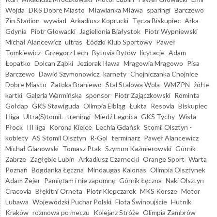
Wojda
DKS Dobre Miasto
Mławianka Mława
sparingi
Barczewo
Zin Stadion
wywiad
Arkadiusz Koprucki
Tęcza Biskupiec
Arka
Gdynia
Piotr Głowacki
Jagiellonia Białystok
Piotr Wypniewski
Michał Alancewicz
ultras
Łódzki Klub Sportowy
Paweł
Tomkiewicz
Grzegorz Lech
Bytovia Bytów
licytacje
Adam
Łopatko
Dolcan Ząbki
Jeziorak Iława
Mrągowia Mrągowo
Pisa
Barczewo
Dawid Szymonowicz
karnety
Chojniczanka Chojnice
Dobre Miasto
Zatoka Braniewo
Stal Stalowa Wola
WMZPN
żółte
kartki
Galeria Warmińska
sponsor
Piotr Zajączkowski
Rominta
Gołdap
GKS Stawiguda
Olimpia Elbląg
Łukta
Resovia
Biskupiec
I liga
Ultra(S)tomiL
treningi
Miedź Legnica
GKS Tychy
Wisła
Płock
III liga
Korona Kielce
Lechia Gdańsk
Stomil Olsztyn -
kobiety
AS Stomil Olsztyn
R-Gol
terminarz
Paweł Alancewicz
Michał Glanowski
Tomasz Ptak
Szymon Kaźmierowski
Górnik
Zabrze
Zagłębie Lubin
Arkadiusz Czarnecki
Orange Sport
Warta
Poznań
Bogdanka Łęczna
Mindaugas Kalonas
Olimpia Olsztynek
Adam Zejer
Pamiętam i nie zapomnę
Górnik Łęczna
Naki Olsztyn
Cracovia
Błękitni Orneta
Piotr Klepczarek
MKS Korsze
Motor
Lubawa
Wojewódzki Puchar Polski
Flota Świnoujście
Hutnik
Kraków
rozmowa po meczu
Kolejarz Stróże
Olimpia Zambrów