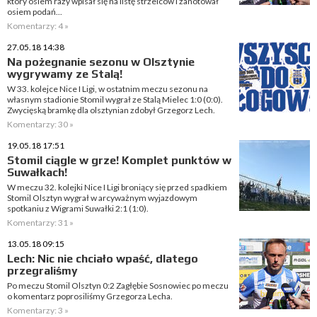
który osiem razy wpisał się na listę strzelców i zanotował
osiem podań...
Komentarzy: 4 »
27.05.18 14:38
Na pożegnanie sezonu w Olsztynie
wygrywamy ze Stalą!
W 33. kolejce Nice I Ligi, w ostatnim meczu sezonu na
własnym stadionie Stomil wygrał ze Stalą Mielec 1:0 (0:0).
Zwycięską bramkę dla olsztynian zdobył Grzegorz Lech.
Komentarzy: 30 »
19.05.18 17:51
Stomil ciągle w grze! Komplet punktów w
Suwałkach!
W meczu 32. kolejki Nice I Ligi broniący się przed spadkiem
Stomil Olsztyn wygrał w arcyważnym wyjazdowym
spotkaniu z Wigrami Suwałki 2:1 (1:0).
Komentarzy: 31 »
13.05.18 09:15
Lech: Nic nie chciało wpaść, dlatego
przegraliśmy
Po meczu Stomil Olsztyn 0:2 Zagłębie Sosnowiec po meczu
o komentarz poprosiliśmy Grzegorza Lecha.
Komentarzy: 3 »