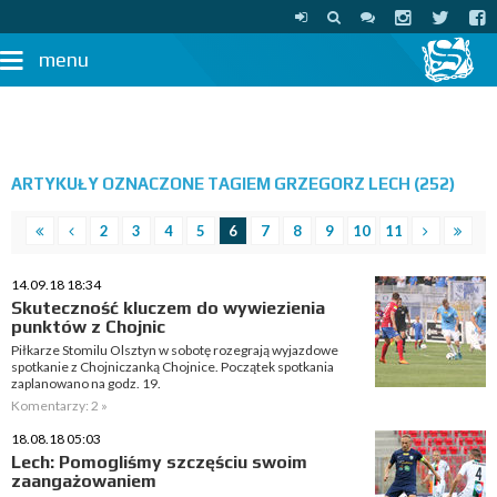
menu
ARTYKUŁY OZNACZONE TAGIEM GRZEGORZ LECH (252)
2
3
4
5
6
7
8
9
10
11
14.09.18 18:34
Skuteczność kluczem do wywiezienia
punktów z Chojnic
Piłkarze Stomilu Olsztyn w sobotę rozegrają wyjazdowe
spotkanie z Chojniczanką Chojnice. Początek spotkania
zaplanowano na godz. 19.
Komentarzy: 2 »
18.08.18 05:03
Lech: Pomogliśmy szczęściu swoim
zaangażowaniem