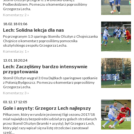
Podbeskidziem. Po meczu o komentarz poprosiliśmy
Grzegorza Lecha.
Komentarzy: 2 »
18.02.18 01:06
Lech: Solidna lekcja dla nas
Po przegranym 1:3 sparingu Stomilu Olsztyn z Chojniczanka
Chojnice o komentarz poprosiliśmy pomocnika
olsztyńskiego zespołu Grzegorza Lecha.
Komentarzy: 1 »
13.01.18 20:24
Lech: Zaczęliśmy bardzo intensywnie
przygotowania
Stomil Olsztyn wygrał 3:0 na Dajtkach sparingowe spotkanie
z Polonią Bydgoszcz. Po meczu o komentarz poprosiliśmy
Grzegorza Lecha.
Komentarzy: 3 »
03.12.17 12:05
Gole i asysty: Grzegorz Lech najlepszy
Piłkarzem, który w rundzie jesiennej I ligi sezonu 2017/18
miał największy bezpośredni udział przy golach strzelanych
przez Stomil Olsztyn (bramki + asysty), był Grzegorz Lech,
który pięć razy wpisał się na listę strzelców i zanotował
sześć...