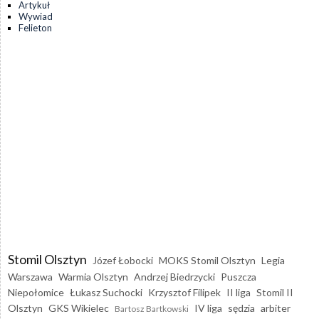
Artykuł
Wywiad
Felieton
Stomil Olsztyn
Józef Łobocki
MOKS Stomil Olsztyn
Legia
Warszawa
Warmia Olsztyn
Andrzej Biedrzycki
Puszcza
Niepołomice
Łukasz Suchocki
Krzysztof Filipek
II liga
Stomil II
Olsztyn
GKS Wikielec
IV liga
sędzia
arbiter
Bartosz Bartkowski