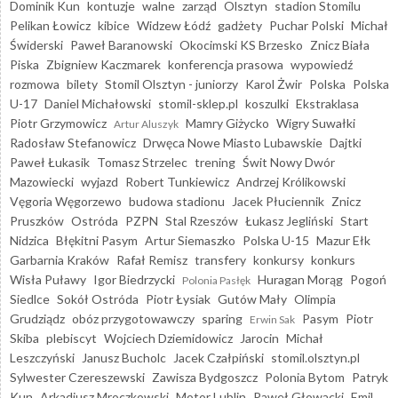
Dominik Kun
kontuzje
walne
zarząd
Olsztyn
stadion Stomilu
Pelikan Łowicz
kibice
Widzew Łódź
gadżety
Puchar Polski
Michał
Świderski
Paweł Baranowski
Okocimski KS Brzesko
Znicz Biała
Piska
Zbigniew Kaczmarek
konferencja prasowa
wypowiedź
rozmowa
bilety
Stomil Olsztyn - juniorzy
Karol Żwir
Polska
Polska
U-17
Daniel Michałowski
stomil-sklep.pl
koszulki
Ekstraklasa
Piotr Grzymowicz
Mamry Giżycko
Wigry Suwałki
Artur Aluszyk
Radosław Stefanowicz
Drwęca Nowe Miasto Lubawskie
Dajtki
Paweł Łukasik
Tomasz Strzelec
trening
Świt Nowy Dwór
Mazowiecki
wyjazd
Robert Tunkiewicz
Andrzej Królikowski
Vęgoria Węgorzewo
budowa stadionu
Jacek Płuciennik
Znicz
Pruszków
Ostróda
PZPN
Stal Rzeszów
Łukasz Jegliński
Start
Nidzica
Błękitni Pasym
Artur Siemaszko
Polska U-15
Mazur Ełk
Garbarnia Kraków
Rafał Remisz
transfery
konkursy
konkurs
Wisła Puławy
Igor Biedrzycki
Huragan Morąg
Pogoń
Polonia Pasłęk
Siedlce
Sokół Ostróda
Piotr Łysiak
Gutów Mały
Olimpia
Grudziądz
obóz przygotowawczy
sparing
Pasym
Piotr
Erwin Sak
Skiba
plebiscyt
Wojciech Dziemidowicz
Jarocin
Michał
Leszczyński
Janusz Bucholc
Jacek Czałpiński
stomil.olsztyn.pl
Sylwester Czereszewski
Zawisza Bydgoszcz
Polonia Bytom
Patryk
Kun
Arkadiusz Mroczkowski
Motor Lublin
Paweł Głowacki
Emil