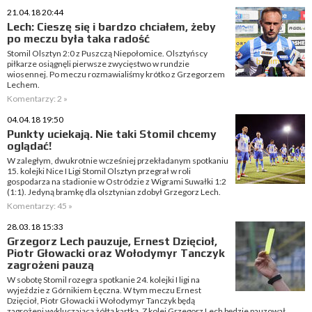
21.04.18 20:44
Lech: Cieszę się i bardzo chciałem, żeby
po meczu była taka radość
Stomil Olsztyn 2:0 z Puszczą Niepołomice. Olsztyńscy
piłkarze osiągnęli pierwsze zwycięstwo w rundzie
wiosennej. Po meczu rozmawialiśmy krótko z Grzegorzem
Lechem.
Komentarzy: 2 »
04.04.18 19:50
Punkty uciekają. Nie taki Stomil chcemy
oglądać!
W zaległym, dwukrotnie wcześniej przekładanym spotkaniu
15. kolejki Nice I Ligi Stomil Olsztyn przegrał w roli
gospodarza na stadionie w Ostródzie z Wigrami Suwałki 1:2
(1:1). Jedyną bramkę dla olsztynian zdobył Grzegorz Lech.
Komentarzy: 45 »
28.03.18 15:33
Grzegorz Lech pauzuje, Ernest Dzięcioł,
Piotr Głowacki oraz Wołodymyr Tanczyk
zagrożeni pauzą
W sobotę Stomil rozegra spotkanie 24. kolejki I ligi na
wyjeździe z Górnikiem Łęczna. W tym meczu Ernest
Dzięcioł, Piotr Głowacki i Wołodymyr Tanczyk będą
zagrożeni wykluczającą żółtą kartką. Z kolei Grzegorz Lech będzie pauzował...