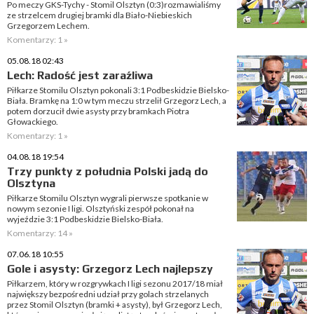
Po meczy GKS-Tychy - Stomil Olsztyn (0:3)rozmawialiśmy
ze strzelcem drugiej bramki dla Biało-Niebieskich
Grzegorzem Lechem.
Komentarzy: 1 »
05.08.18 02:43
Lech: Radość jest zaraźliwa
Piłkarze Stomilu Olsztyn pokonali 3:1 Podbeskidzie Bielsko-
Biała. Bramkę na 1:0 w tym meczu strzelił Grzegorz Lech, a
potem dorzucił dwie asysty przy bramkach Piotra
Głowackiego.
Komentarzy: 1 »
04.08.18 19:54
Trzy punkty z południa Polski jadą do
Olsztyna
Piłkarze Stomilu Olsztyn wygrali pierwsze spotkanie w
nowym sezonie I ligi. Olsztyński zespół pokonał na
wyjeździe 3:1 Podbeskidzie Bielsko-Biała.
Komentarzy: 14 »
07.06.18 10:55
Gole i asysty: Grzegorz Lech najlepszy
Piłkarzem, który w rozgrywkach I ligi sezonu 2017/18 miał
największy bezpośredni udział przy golach strzelanych
przez Stomil Olsztyn (bramki + asysty), był Grzegorz Lech,