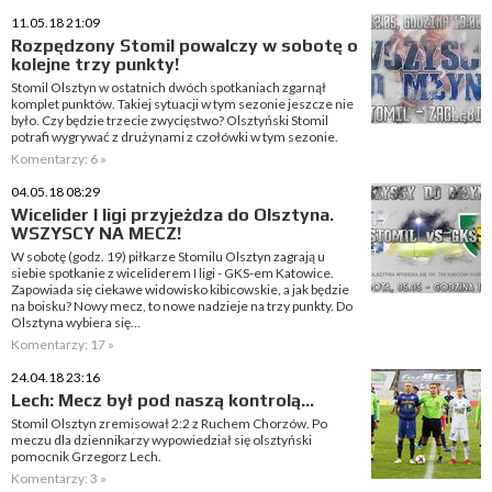
11.05.18 21:09
Rozpędzony Stomil powalczy w sobotę o
kolejne trzy punkty!
Stomil Olsztyn w ostatnich dwóch spotkaniach zgarnął
komplet punktów. Takiej sytuacji w tym sezonie jeszcze nie
było. Czy będzie trzecie zwycięstwo? Olsztyński Stomil
potrafi wygrywać z drużynami z czołówki w tym sezonie.
Komentarzy: 6 »
04.05.18 08:29
Wicelider I ligi przyjeżdza do Olsztyna.
WSZYSCY NA MECZ!
W sobotę (godz. 19) piłkarze Stomilu Olsztyn zagrają u
siebie spotkanie z wiceliderem I ligi - GKS-em Katowice.
Zapowiada się ciekawe widowisko kibicowskie, a jak będzie
na boisku? Nowy mecz, to nowe nadzieje na trzy punkty. Do
Olsztyna wybiera się...
Komentarzy: 17 »
24.04.18 23:16
Lech: Mecz był pod naszą kontrolą...
Stomil Olsztyn zremisował 2:2 z Ruchem Chorzów. Po
meczu dla dziennikarzy wypowiedział się olsztyński
pomocnik Grzegorz Lech.
Komentarzy: 3 »