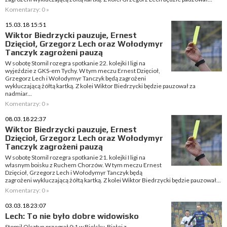
Komentarzy: 0 »
15.03.18 15:51
Wiktor Biedrzycki pauzuje, Ernest
Dzięcioł, Grzegorz Lech oraz Wołodymyr
Tanczyk zagrożeni pauzą
W sobotę Stomil rozegra spotkanie 22. kolejki I ligi na
wyjeździe z GKS-em Tychy. W tym meczu Ernest Dzięcioł,
Grzegorz Lech i Wołodymyr Tanczyk będą zagrożeni
wykluczającą żółtą kartką. Z kolei Wiktor Biedrzycki będzie pauzował za
nadmiar...
Komentarzy: 0 »
08.03.18 22:37
Wiktor Biedrzycki pauzuje, Ernest
Dzięcioł, Grzegorz Lech oraz Wołodymyr
Tanczyk zagrożeni pauzą
W sobotę Stomil rozegra spotkanie 21. kolejki I ligi na
własnym boisku z Ruchem Chorzów. W tym meczu Ernest
Dzięcioł, Grzegorz Lech i Wołodymyr Tanczyk będą
zagrożeni wykluczającą żółtą kartką. Z kolei Wiktor Biedrzycki będzie pauzował...
Komentarzy: 0 »
03.03.18 23:07
Lech: To nie było dobre widowisko
Stomil Olsztyn przegrał 0:1 w Bielsku-Białej z