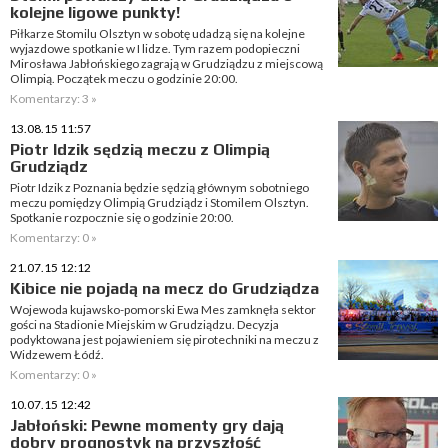
kolejne ligowe punkty!
Piłkarze Stomilu Olsztyn w sobotę udadzą się na kolejne
wyjazdowe spotkanie w I lidze. Tym razem podopieczni
Mirosława Jabłońskiego zagrają w Grudziądzu z miejscową
Olimpią. Początek meczu o godzinie 20:00.
Komentarzy: 3 »
13.08.15 11:57
Piotr Idzik sędzią meczu z Olimpią
Grudziądz
Piotr Idzik z Poznania będzie sędzią głównym sobotniego
meczu pomiędzy Olimpią Grudziądz i Stomilem Olsztyn.
Spotkanie rozpocznie się o godzinie 20:00.
Komentarzy: 0 »
21.07.15 12:12
Kibice nie pojadą na mecz do Grudziądza
Wojewoda kujawsko-pomorski Ewa Mes zamknęła sektor
gości na Stadionie Miejskim w Grudziądzu. Decyzja
podyktowana jest pojawieniem się pirotechniki na meczu z
Widzewem Łódź.
Komentarzy: 0 »
10.07.15 12:42
Jabłoński: Pewne momenty gry dają
dobry prognostyk na przyszłość