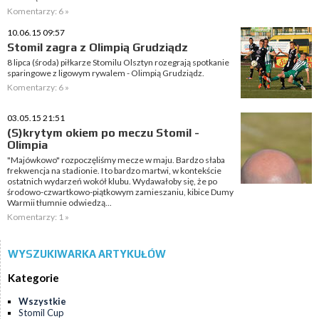
Komentarzy: 6 »
10.06.15 09:57
Stomil zagra z Olimpią Grudziądz
8 lipca (środa) piłkarze Stomilu Olsztyn rozegrają spotkanie
sparingowe z ligowym rywalem - Olimpią Grudziądz.
Komentarzy: 6 »
03.05.15 21:51
(S)krytym okiem po meczu Stomil -
Olimpia
"Majówkowo" rozpoczęliśmy mecze w maju. Bardzo słaba
frekwencja na stadionie. I to bardzo martwi, w kontekście
ostatnich wydarzeń wokół klubu. Wydawałoby się, że po
środowo-czwartkowo-piątkowym zamieszaniu, kibice Dumy
Warmii tłumnie odwiedzą...
Komentarzy: 1 »
WYSZUKIWARKA ARTYKUŁÓW
Kategorie
Wszystkie
Stomil Cup