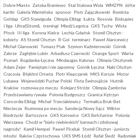
Dobre Miasto
Zatoka Braniewo
Stal Stalowa Wola
WMZPN
żółte
kartki
Galeria Warmińska
sponsor
Piotr Zajączkowski
Rominta
Gołdap
GKS Stawiguda
Olimpia Elbląg
Łukta
Resovia
Biskupiec
I liga
Ultra(S)tomiL
treningi
Miedź Legnica
GKS Tychy
Wisła
Płock
III liga
Korona Kielce
Lechia Gdańsk
Stomil Olsztyn -
kobiety
AS Stomil Olsztyn
R-Gol
terminarz
Paweł Alancewicz
Michał Glanowski
Tomasz Ptak
Szymon Kaźmierowski
Górnik
Zabrze
Zagłębie Lubin
Arkadiusz Czarnecki
Orange Sport
Warta
Poznań
Bogdanka Łęczna
Mindaugas Kalonas
Olimpia Olsztynek
Adam Zejer
Pamiętam i nie zapomnę
Górnik Łęczna
Naki Olsztyn
Cracovia
Błękitni Orneta
Piotr Klepczarek
MKS Korsze
Motor
Lubawa
Wojewódzki Puchar Polski
Flota Świnoujście
Hutnik
Kraków
rozmowa po meczu
Kolejarz Stróże
Olimpia Zambrów
Przedstawiamy rywala
Polonia Bydgoszcz
Granica Kętrzyn
Concordia Elbląg
Michał Trzeciakiewicz
Termalica Bruk-Bet
Nieciecza
Rozmowa po meczu
Sandecja Nowy Sącz
Wiktor
Biedrzycki
Bartoszyce
GKS Katowice
GKS Bełchatów
Polonia
Warszawa
Chodź w "biało-niebieskich" barwach i zdobywaj
nagrody!
Kamil Hempel
Paweł Piceluk
Stomil Olsztyn - juniorzy
młodsi
Raków Częstochowa
UKS SMS Łódź
Rafał Śledź
Radomiak