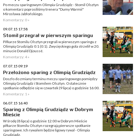
Po meczu sparingowym Olimpia Grudziądz - Stomil Olsztyn
o komentarz poprosiliśmy trenera "Dumy Warmii"
Mirosława Jabłońskiego.
Komentarzy: 0 »
09.07.15 17:58
Stomil przegrał w pierwszym sparingu
Piłkarze Stomilu Olsztyn przegrali w pierwszym sparingu z
Olimpią Grudziądz 0:1 (0:1). Zwycięskiego gola strzelił w 20.
minucie Donald Djoussé.
Komentarzy: 4 »
07.07.15 09:19
Przełożono sparing z Olimpią Grudziądz
Doszło do zmiany terminu meczu sparingowego pomiędzy
Olimpią Grudziądz i Stomilem Olsztyn. Ostatecznie
spotkanie odbędzie się w czwartek (9 lipca) o godzinie 16:00.
Komentarzy: 1 »
06.07.15 16:40
Sparing z Olimpią Grudziądz w Dobrym
Mieście
W środę (8 lipca) o godzinie 12:00 w Dobrym Mieście
piłkarze Stomilu Olsztyn rozegrają pierwsze spotkanie
sparingowe. Ich rywalem będzie ligowy rywal - Olimpia
Grudziądz.