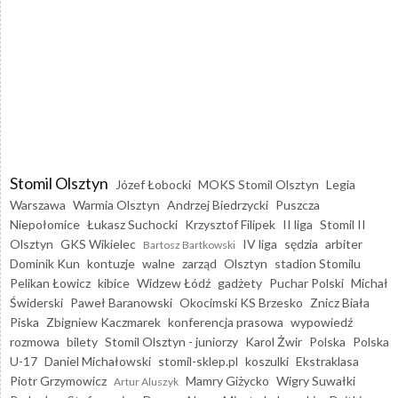
Stomil Olsztyn
Józef Łobocki
MOKS Stomil Olsztyn
Legia
Warszawa
Warmia Olsztyn
Andrzej Biedrzycki
Puszcza
Niepołomice
Łukasz Suchocki
Krzysztof Filipek
II liga
Stomil II
Olsztyn
GKS Wikielec
IV liga
sędzia
arbiter
Bartosz Bartkowski
Dominik Kun
kontuzje
walne
zarząd
Olsztyn
stadion Stomilu
Pelikan Łowicz
kibice
Widzew Łódź
gadżety
Puchar Polski
Michał
Świderski
Paweł Baranowski
Okocimski KS Brzesko
Znicz Biała
Piska
Zbigniew Kaczmarek
konferencja prasowa
wypowiedź
rozmowa
bilety
Stomil Olsztyn - juniorzy
Karol Żwir
Polska
Polska
U-17
Daniel Michałowski
stomil-sklep.pl
koszulki
Ekstraklasa
Piotr Grzymowicz
Mamry Giżycko
Wigry Suwałki
Artur Aluszyk