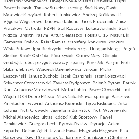
Radosław Stefanowicz
Drwęca Nowe Miasto Lubawskie
Dajtki
Paweł Łukasik
Tomasz Strzelec
trening
Świt Nowy Dwór
Mazowiecki
wyjazd
Robert Tunkiewicz
Andrzej Królikowski
Vęgoria Węgorzewo
budowa stadionu
Jacek Płuciennik
Znicz
Pruszków
Ostróda
PZPN
Stal Rzeszów
Łukasz Jegliński
Start
Nidzica
Błękitni Pasym
Artur Siemaszko
Polska U-15
Mazur Ełk
Garbarnia Kraków
Rafał Remisz
transfery
konkursy
konkurs
Wisła Puławy
Igor Biedrzycki
Huragan Morąg
Pogoń
Polonia Pasłęk
Siedlce
Sokół Ostróda
Piotr Łysiak
Gutów Mały
Olimpia
Grudziądz
obóz przygotowawczy
sparing
Pasym
Piotr
Erwin Sak
Skiba
plebiscyt
Wojciech Dziemidowicz
Jarocin
Michał
Leszczyński
Janusz Bucholc
Jacek Czałpiński
stomil.olsztyn.pl
Sylwester Czereszewski
Zawisza Bydgoszcz
Polonia Bytom
Patryk
Kun
Arkadiusz Mroczkowski
Motor Lublin
Paweł Głowacki
Emil
Wojda
DKS Dobre Miasto
Mławianka Mława
sparingi
Barczewo
Zin Stadion
wywiad
Arkadiusz Koprucki
Tęcza Biskupiec
Arka
Gdynia
Piotr Głowacki
Jagiellonia Białystok
Piotr Wypniewski
Michał Alancewicz
ultras
Łódzki Klub Sportowy
Paweł
Tomkiewicz
Grzegorz Lech
Bytovia Bytów
licytacje
Adam
Łopatko
Dolcan Ząbki
Jeziorak Iława
Mrągowia Mrągowo
Pisa
Barczewo
Dawid Szymonowicz
karnety
Chojniczanka Chojnice