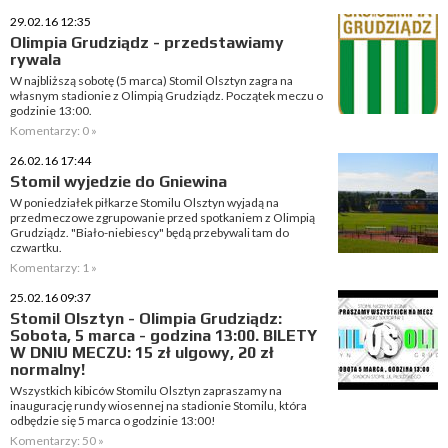
29.02.16 12:35
Olimpia Grudziądz - przedstawiamy
rywala
W najbliższą sobotę (5 marca) Stomil Olsztyn zagra na
własnym stadionie z Olimpią Grudziądz. Początek meczu o
godzinie 13:00.
Komentarzy: 0 »
26.02.16 17:44
Stomil wyjedzie do Gniewina
W poniedziałek piłkarze Stomilu Olsztyn wyjadą na
przedmeczowe zgrupowanie przed spotkaniem z Olimpią
Grudziądz. "Biało-niebiescy" będą przebywali tam do
czwartku.
Komentarzy: 1 »
25.02.16 09:37
Stomil Olsztyn - Olimpia Grudziądz:
Sobota, 5 marca - godzina 13:00. BILETY
W DNIU MECZU: 15 zł ulgowy, 20 zł
normalny!
Wszystkich kibiców Stomilu Olsztyn zapraszamy na
inaugurację rundy wiosennej na stadionie Stomilu, która
odbędzie się 5 marca o godzinie 13:00!
Komentarzy: 50 »