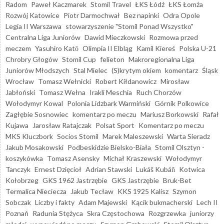
Radom
Paweł Kaczmarek
Stomil Travel
ŁKS Łódź
ŁKS Łomża
Rozwój Katowice
Piotr Darmochwał
Bez napinki
Odra Opole
Legia II Warszawa
stowarzyszenie "Stomil Ponad Wszystko"
Centralna Liga Juniorów
Dawid Mieczkowski
Rozmowa przed
meczem
Yasuhiro Katō
Olimpia II Elbląg
Kamil Kiereś
Polska U-21
Chrobry Głogów
Stomil Cup
felieton
Makroregionalna Liga
Juniorów Młodszych
Stal Mielec
(S)krytym okiem
komentarz
Śląsk
Wrocław
Tomasz Wełnicki
Robert Kiłdanowicz
Mirosław
Jabłoński
Tomasz Wełna
Irakli Meschia
Ruch Chorzów
Wołodymyr Kowal
Polonia Lidzbark Warmiński
Górnik Polkowice
Zagłębie Sosnowiec
komentarz po meczu
Mariusz Borkowski
Rafał
Kujawa
Jarosław Ratajczak
Polsat Sport
Komentarz po meczu
MKS Kluczbork
Socios Stomil
Marek Maleszewski
Warta Sieradz
Jakub Mosakowski
Podbeskidzie Bielsko-Biała
Stomil Olsztyn -
koszykówka
Tomasz Asensky
Michał Kraszewski
Wołodymyr
Tanczyk
Ernest Dzięcioł
Adrian Stawski
Lukáš Kubáň
Kotwica
Kołobrzeg
GKS 1962 Jastrzębie
GKS Jastrzębie
Bruk-Bet
Termalica Nieciecza
Jakub Tecław
KKS 1925 Kalisz
Szymon
Sobczak
Liczby i fakty
Adam Majewski
Kącik bukmacherski
Lech II
Poznań
Radunia Stężyca
Skra Częstochowa
Rozgrzewka
juniorzy