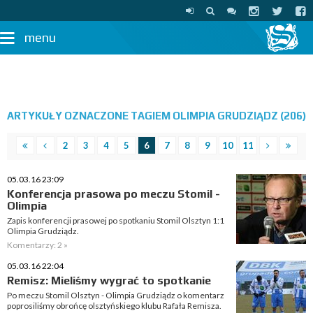
menu
ARTYKUŁY OZNACZONE TAGIEM OLIMPIA GRUDZIĄDZ (206)
2
3
4
5
6
7
8
9
10
11
05.03.16 23:09
Konferencja prasowa po meczu Stomil -
Olimpia
Zapis konferencji prasowej po spotkaniu Stomil Olsztyn 1:1
Olimpia Grudziądz.
Komentarzy: 2 »
05.03.16 22:04
Remisz: Mieliśmy wygrać to spotkanie
Po meczu Stomil Olsztyn - Olimpia Grudziądz o komentarz
poprosiliśmy obrońcę olsztyńskiego klubu Rafała Remisza.