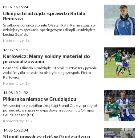
03.02.16 15:24
Olimpia Grudziądz sprawdzi Rafała
Remisza
Środkowy obrońca Stomilu Olsztyn Rafał Remisz zagra w
dzisiejszym spotkaniu sparingowym Olimpii Grudziądz z
Lechią Gdańsk.
Komentarzy: 1 »
16.08.15 11:11
Karłowicz: Mamy solidny materiał do
przeanalizowania
Po meczu Olimpia Grudziądz - Stomil Olsztyn trzy pytania
zadaliśmy dla napastnika olsztyńskiego zespołu Piotra
Karłowicz.
Komentarzy: 1 »
15.08.15 21:52
Piłkarska niemoc w Grudziądzu
W trzeciej kolejce piłkarskiej I Ligi Stomil Olsztyn przegrał
po nieciekawej grze w wyjazdowym spotkaniu z Olimpią
Grudziądz 0:2 (0:1).
Komentarzy: 11 »
14.08.15 22:34
Stomil powalczy dziś w Grudziądzu o