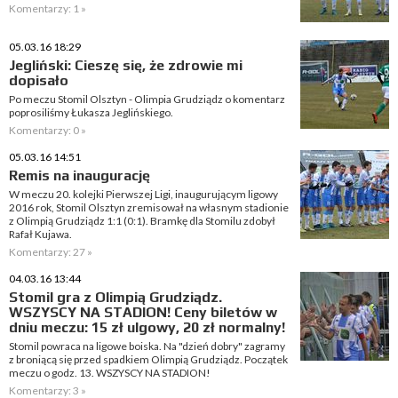
Komentarzy: 1 »
05.03.16 18:29
Jegliński: Cieszę się, że zdrowie mi
dopisało
Po meczu Stomil Olsztyn - Olimpia Grudziądz o komentarz
poprosiliśmy Łukasza Jeglińskiego.
Komentarzy: 0 »
05.03.16 14:51
Remis na inaugurację
W meczu 20. kolejki Pierwszej Ligi, inaugurującym ligowy
2016 rok, Stomil Olsztyn zremisował na własnym stadionie
z Olimpią Grudziądz 1:1 (0:1). Bramkę dla Stomilu zdobył
Rafał Kujawa.
Komentarzy: 27 »
04.03.16 13:44
Stomil gra z Olimpią Grudziądz.
WSZYSCY NA STADION! Ceny biletów w
dniu meczu: 15 zł ulgowy, 20 zł normalny!
Stomil powraca na ligowe boiska. Na "dzień dobry" zagramy
z broniącą się przed spadkiem Olimpią Grudziądz. Początek
meczu o godz. 13. WSZYSCY NA STADION!
Komentarzy: 3 »