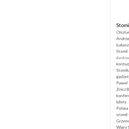
Stomi
Olszty
Andrze
Łukasz
Stomil 
Bartkow
kontuz
Stomil
gadżet
Paweł 
Znicz B
konfer
bilety
Polska
stomil-
Grzym
Wigry 