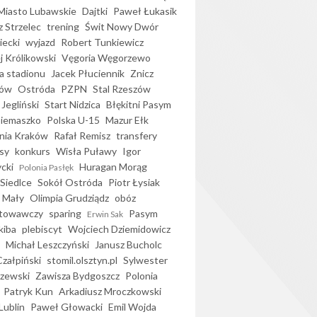
iasto Lubawskie
Dajtki
Paweł Łukasik
 Strzelec
trening
Świt Nowy Dwór
ecki
wyjazd
Robert Tunkiewicz
j Królikowski
Vęgoria Węgorzewo
 stadionu
Jacek Płuciennik
Znicz
ków
Ostróda
PZPN
Stal Rzeszów
Jegliński
Start Nidzica
Błękitni Pasym
Siemaszko
Polska U-15
Mazur Ełk
nia Kraków
Rafał Remisz
transfery
sy
konkurs
Wisła Puławy
Igor
ycki
Huragan Morąg
Polonia Pasłęk
Siedlce
Sokół Ostróda
Piotr Łysiak
 Mały
Olimpia Grudziądz
obóz
otowawczy
sparing
Pasym
Erwin Sak
kiba
plebiscyt
Wojciech Dziemidowicz
Michał Leszczyński
Janusz Bucholc
Czałpiński
stomil.olsztyn.pl
Sylwester
zewski
Zawisza Bydgoszcz
Polonia
Patryk Kun
Arkadiusz Mroczkowski
Lublin
Paweł Głowacki
Emil Wojda