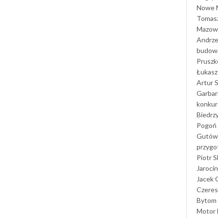
Nowe M
Tomasz
Mazowi
Andrze
budowa
Prusz
Łukasz 
Artur 
Garbar
konkur
Biedrz
Pogoń 
Gutów
przyg
Piotr S
Jarocin
Jacek 
Czeres
Bytom
Motor 