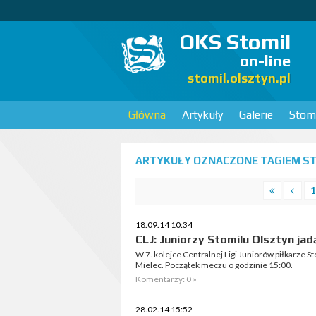
OKS Stomil
on-line
stomil.olsztyn.pl
Główna
Artykuły
Galerie
Stomi
ARTYKUŁY OZNACZONE TAGIEM STA
1
18.09.14 10:34
CLJ: Juniorzy Stomilu Olsztyn jad
W 7. kolejce Centralnej Ligi Juniorów piłkarze S
Mielec. Początek meczu o godzinie 15:00.
Komentarzy: 0 »
28.02.14 15:52