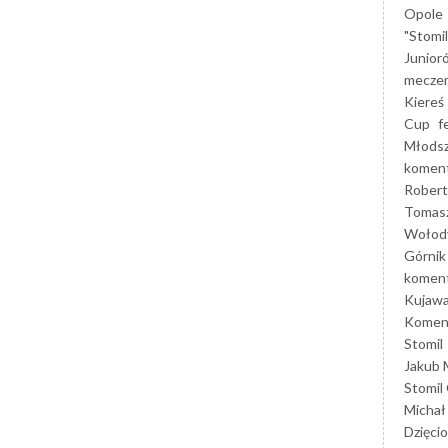
Opole
"Stomi
Junior
mecze
Kiereś
Cup
f
Młods
koment
Robert
Tomas
Wołod
Górnik
koment
Kujaw
Koment
Stomil
Jakub 
Stomil
Michał
Dzięcio