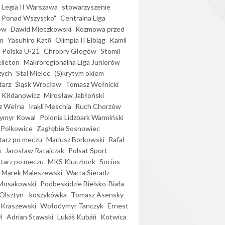
Legia II Warszawa
stowarzyszenie
l Ponad Wszystko"
Centralna Liga
ów
Dawid Mieczkowski
Rozmowa przed
m
Yasuhiro Katō
Olimpia II Elbląg
Kamil
Polska U-21
Chrobry Głogów
Stomil
elieton
Makroregionalna Liga Juniorów
zych
Stal Mielec
(S)krytym okiem
arz
Śląsk Wrocław
Tomasz Wełnicki
 Kiłdanowicz
Mirosław Jabłoński
z Wełna
Irakli Meschia
Ruch Chorzów
ymyr Kowal
Polonia Lidzbark Warmiński
 Polkowice
Zagłębie Sosnowiec
arz po meczu
Mariusz Borkowski
Rafał
a
Jarosław Ratajczak
Polsat Sport
arz po meczu
MKS Kluczbork
Socios
Marek Maleszewski
Warta Sieradz
Mosakowski
Podbeskidzie Bielsko-Biała
 Olsztyn - koszykówka
Tomasz Asensky
 Kraszewski
Wołodymyr Tanczyk
Ernest
ł
Adrian Stawski
Lukáš Kubáň
Kotwica