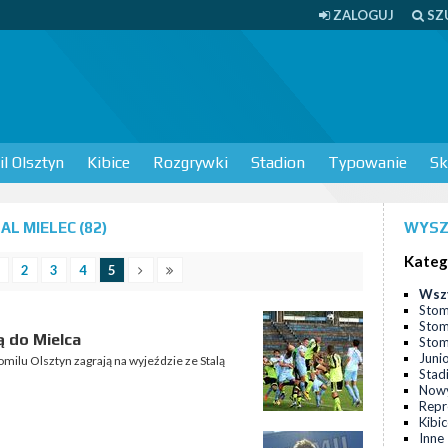
ZALOGUJ
SZ
l Olsztyn
Kibice
Rozgrywki
Stadion
Typowanie
Sk
L MIELEC (82)
WYSZ
Kateg
2
3
4
5
Wsz
Stom
Stom
ą do Mielca
Stomi
Juni
tomilu Olsztyn zagrają na wyjeździe ze Stalą
Stad
Nowy
Repr
Kibi
Inne