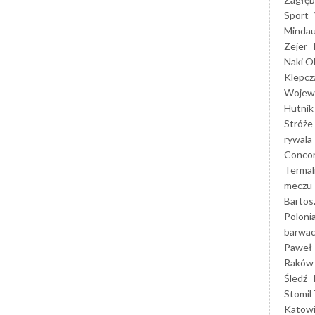
Sport
Mindau
Zejer
Naki O
Klepcz
Wojewó
Hutnik
Stróże
rywala
Concor
Termal
meczu
Bartos
Poloni
barwac
Paweł 
Raków
Śledź
Stomil 
Katow