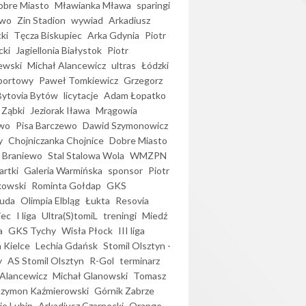
bre Miasto
Mławianka Mława
sparingi
ewo
Zin Stadion
wywiad
Arkadiusz
ki
Tęcza Biskupiec
Arka Gdynia
Piotr
cki
Jagiellonia Białystok
Piotr
ewski
Michał Alancewicz
ultras
Łódzki
portowy
Paweł Tomkiewicz
Grzegorz
Bytovia Bytów
licytacje
Adam Łopatko
 Ząbki
Jeziorak Iława
Mrągowia
wo
Pisa Barczewo
Dawid Szymonowicz
y
Chojniczanka Chojnice
Dobre Miasto
 Braniewo
Stal Stalowa Wola
WMZPN
artki
Galeria Warmińska
sponsor
Piotr
kowski
Rominta Gołdap
GKS
uda
Olimpia Elbląg
Łukta
Resovia
iec
I liga
Ultra(S)tomiL
treningi
Miedź
a
GKS Tychy
Wisła Płock
III liga
 Kielce
Lechia Gdańsk
Stomil Olsztyn -
y
AS Stomil Olsztyn
R-Gol
terminarz
Alancewicz
Michał Glanowski
Tomasz
Szymon Kaźmierowski
Górnik Zabrze
ie Lubin
Arkadiusz Czarnecki
Orange