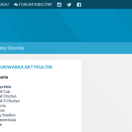
UKAJ
FORUM KIBICÓW
lep Stomilu
UKIWARKA ARTYKUŁÓW
orie
ystkie
il Cup
il Olsztyn
l II Olsztyn
orzy
ion
 Stadion
ezentacja
ce