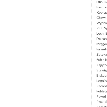
DKS Do
Barcz
Kopruc
Głowa
Wypni
Klub S
Lech
Dolcan
Mrągo
karnet
Zatoka
żółte k
Zającz
Stawig
Biskup
Legnic
Korona
kobiet
Paweł 
Ptak
Zagłęb