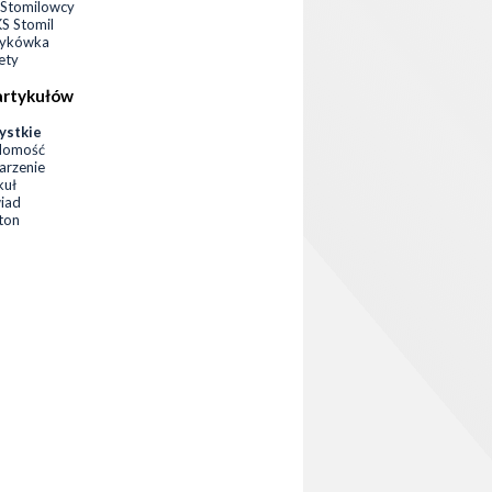
Stomilowcy
 Stomil
zykówka
ety
artykułów
ystkie
domość
rzenie
kuł
iad
eton