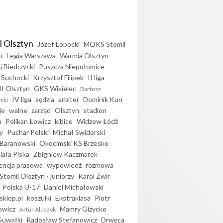
l Olsztyn
Józef Łobocki
MOKS Stomil
n
Legia Warszawa
Warmia Olsztyn
j Biedrzycki
Puszcza Niepołomice
 Suchocki
Krzysztof Filipek
II liga
II Olsztyn
GKS Wikielec
Bartosz
IV liga
sędzia
arbiter
Dominik Kun
ski
je
walne
zarząd
Olsztyn
stadion
u
Pelikan Łowicz
kibice
Widzew Łódź
y
Puchar Polski
Michał Świderski
Baranowski
Okocimski KS Brzesko
iała Piska
Zbigniew Kaczmarek
encja prasowa
wypowiedź
rozmowa
Stomil Olsztyn - juniorzy
Karol Żwir
Polska U-17
Daniel Michałowski
sklep.pl
koszulki
Ekstraklasa
Piotr
owicz
Mamry Giżycko
Artur Aluszyk
Suwałki
Radosław Stefanowicz
Drwęca