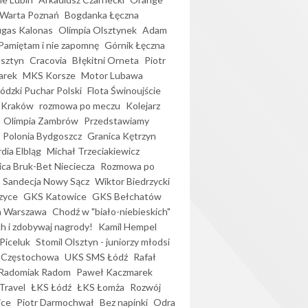
Warta Poznań
Bogdanka Łęczna
gas Kalonas
Olimpia Olsztynek
Adam
Pamiętam i nie zapomnę
Górnik Łęczna
lsztyn
Cracovia
Błękitni Orneta
Piotr
arek
MKS Korsze
Motor Lubawa
dzki Puchar Polski
Flota Świnoujście
 Kraków
rozmowa po meczu
Kolejarz
Olimpia Zambrów
Przedstawiamy
Polonia Bydgoszcz
Granica Kętrzyn
dia Elbląg
Michał Trzeciakiewicz
ica Bruk-Bet Nieciecza
Rozmowa po
Sandecja Nowy Sącz
Wiktor Biedrzycki
zyce
GKS Katowice
GKS Bełchatów
a Warszawa
Chodź w "biało-niebieskich"
h i zdobywaj nagrody!
Kamil Hempel
Piceluk
Stomil Olsztyn - juniorzy młodsi
 Częstochowa
UKS SMS Łódź
Rafał
Radomiak Radom
Paweł Kaczmarek
Travel
ŁKS Łódź
ŁKS Łomża
Rozwój
ice
Piotr Darmochwał
Bez napinki
Odra