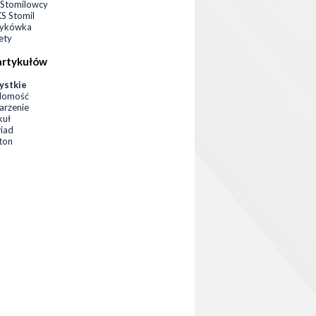
Stomilowcy
 Stomil
zykówka
ety
artykułów
ystkie
domość
rzenie
kuł
iad
eton