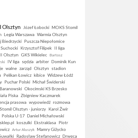
l Olsztyn
Józef Łobocki
MOKS Stomil
n
Legia Warszawa
Warmia Olsztyn
j Biedrzycki
Puszcza Niepołomice
 Suchocki
Krzysztof Filipek
II liga
II Olsztyn
GKS Wikielec
Bartosz
IV liga
sędzia
arbiter
Dominik Kun
ski
je
walne
zarząd
Olsztyn
stadion
u
Pelikan Łowicz
kibice
Widzew Łódź
y
Puchar Polski
Michał Świderski
Baranowski
Okocimski KS Brzesko
iała Piska
Zbigniew Kaczmarek
encja prasowa
wypowiedź
rozmowa
Stomil Olsztyn - juniorzy
Karol Żwir
Polska U-17
Daniel Michałowski
sklep.pl
koszulki
Ekstraklasa
Piotr
owicz
Mamry Giżycko
Artur Aluszyk
Suwałki
Radosław Stefanowicz
Drwęca