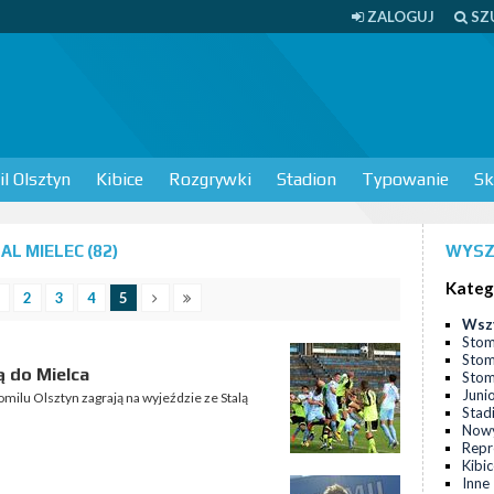
ZALOGUJ
SZ
l Olsztyn
Kibice
Rozgrywki
Stadion
Typowanie
Sk
L MIELEC (82)
WYSZ
Kateg
2
3
4
5
Wsz
Stom
Stom
ą do Mielca
Stomi
Juni
tomilu Olsztyn zagrają na wyjeździe ze Stalą
Stad
Nowy
Repr
Kibi
Inne