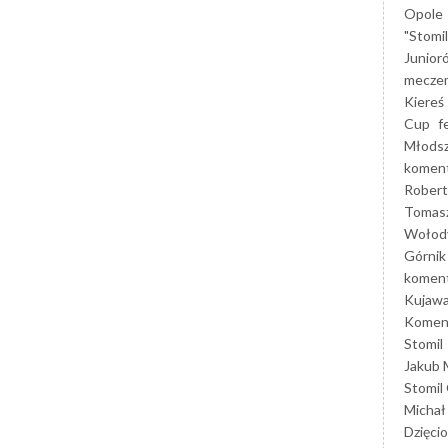
Opole
"Stomi
Junior
mecze
Kiereś
Cup
f
Młods
koment
Robert
Tomas
Wołod
Górnik
koment
Kujaw
Koment
Stomil
Jakub 
Stomil
Michał
Dzięcio