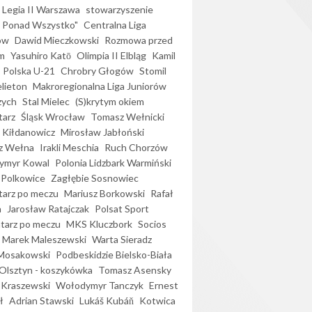
Legia II Warszawa
stowarzyszenie
l Ponad Wszystko"
Centralna Liga
ów
Dawid Mieczkowski
Rozmowa przed
m
Yasuhiro Katō
Olimpia II Elbląg
Kamil
Polska U-21
Chrobry Głogów
Stomil
elieton
Makroregionalna Liga Juniorów
zych
Stal Mielec
(S)krytym okiem
arz
Śląsk Wrocław
Tomasz Wełnicki
 Kiłdanowicz
Mirosław Jabłoński
z Wełna
Irakli Meschia
Ruch Chorzów
ymyr Kowal
Polonia Lidzbark Warmiński
 Polkowice
Zagłębie Sosnowiec
arz po meczu
Mariusz Borkowski
Rafał
a
Jarosław Ratajczak
Polsat Sport
arz po meczu
MKS Kluczbork
Socios
Marek Maleszewski
Warta Sieradz
Mosakowski
Podbeskidzie Bielsko-Biała
 Olsztyn - koszykówka
Tomasz Asensky
 Kraszewski
Wołodymyr Tanczyk
Ernest
ł
Adrian Stawski
Lukáš Kubáň
Kotwica