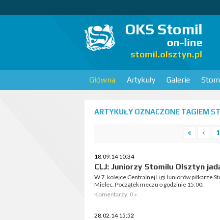
OKS Stomil
on-line
stomil.olsztyn.pl
Główna
Artykuły
Galerie
Stomi
ARTYKUŁY OZNACZONE TAGIEM STA
1
18.09.14 10:34
CLJ: Juniorzy Stomilu Olsztyn jad
W 7. kolejce Centralnej Ligi Juniorów piłkarze S
Mielec. Początek meczu o godzinie 15:00.
Komentarzy: 0 »
28.02.14 15:52