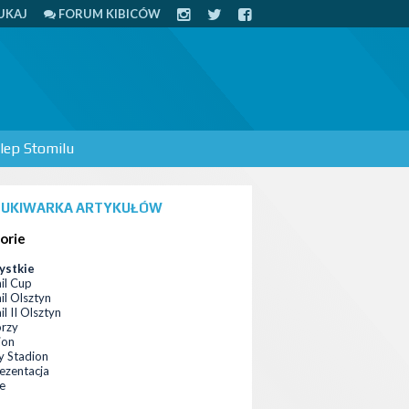
UKAJ
FORUM KIBICÓW
lep Stomilu
UKIWARKA ARTYKUŁÓW
orie
ystkie
il Cup
il Olsztyn
l II Olsztyn
orzy
ion
 Stadion
ezentacja
ce