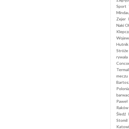
Sport
Mindau
Zejer
Naki O
Klepcz
Wojewó
Hutnik
Stróże
rywala
Concor
Termal
meczu
Bartos
Poloni
barwac
Paweł 
Raków
Śledź
Stomil 
Katow