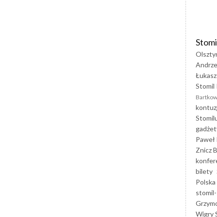
Stomi
Olszty
Andrze
Łukasz
Stomil 
Bartkow
kontuz
Stomil
gadżet
Paweł 
Znicz B
konfer
bilety
Polska
stomil-
Grzym
Wigry 