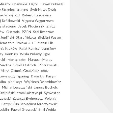
iasto Lubawskie
Dajtki
Paweł Łukasik
 Strzelec
trening
Świt Nowy Dwór
ecki
wyjazd
Robert Tunkiewicz
j Królikowski
Vęgoria Węgorzewo
 stadionu
Jacek Płuciennik
Znicz
ków
Ostróda
PZPN
Stal Rzeszów
Jegliński
Start Nidzica
Błękitni Pasym
Siemaszko
Polska U-15
Mazur Ełk
nia Kraków
Rafał Remisz
transfery
sy
konkurs
Wisła Puławy
Igor
ycki
Huragan Morąg
Polonia Pasłęk
Siedlce
Sokół Ostróda
Piotr Łysiak
 Mały
Olimpia Grudziądz
obóz
otowawczy
sparing
Pasym
Erwin Sak
kiba
plebiscyt
Wojciech Dziemidowicz
Michał Leszczyński
Janusz Bucholc
Czałpiński
stomil.olsztyn.pl
Sylwester
zewski
Zawisza Bydgoszcz
Polonia
Patryk Kun
Arkadiusz Mroczkowski
Lublin
Paweł Głowacki
Emil Wojda