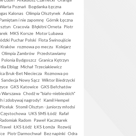
Warta Poznań
Bogdanka Łęczna
gas Kalonas
Olimpia Olsztynek
Adam
Pamiętam i nie zapomnę
Górnik Łęczna
lsztyn
Cracovia
Błękitni Orneta
Piotr
arek
MKS Korsze
Motor Lubawa
dzki Puchar Polski
Flota Świnoujście
 Kraków
rozmowa po meczu
Kolejarz
Olimpia Zambrów
Przedstawiamy
Polonia Bydgoszcz
Granica Kętrzyn
dia Elbląg
Michał Trzeciakiewicz
ica Bruk-Bet Nieciecza
Rozmowa po
Sandecja Nowy Sącz
Wiktor Biedrzycki
zyce
GKS Katowice
GKS Bełchatów
a Warszawa
Chodź w "biało-niebieskich"
h i zdobywaj nagrody!
Kamil Hempel
Piceluk
Stomil Olsztyn - juniorzy młodsi
 Częstochowa
UKS SMS Łódź
Rafał
Radomiak Radom
Paweł Kaczmarek
Travel
ŁKS Łódź
ŁKS Łomża
Rozwój
ice
Piotr Darmochwał
Bez napinki
Odra