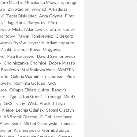
bre Miasto
Mławianka Mława
sparingi
ewo
Zin Stadion
wywiad
Arkadiusz
ki
Tęcza Biskupiec
Arka Gdynia
Piotr
cki
Jagiellonia Białystok
Piotr
ewski
Michał Alancewicz
ultras
Łódzki
portowy
Paweł Tomkiewicz
Grzegorz
Bytovia Bytów
licytacje
Adam Łopatko
 Ząbki
Jeziorak Iława
Mrągowia
wo
Pisa Barczewo
Dawid Szymonowicz
y
Chojniczanka Chojnice
Dobre Miasto
 Braniewo
Stal Stalowa Wola
WMZPN
artki
Galeria Warmińska
sponsor
Piotr
kowski
Rominta Gołdap
GKS
uda
Olimpia Elbląg
Łukta
Resovia
iec
I liga
Ultra(S)tomiL
treningi
Miedź
a
GKS Tychy
Wisła Płock
III liga
 Kielce
Lechia Gdańsk
Stomil Olsztyn -
y
AS Stomil Olsztyn
R-Gol
terminarz
Alancewicz
Michał Glanowski
Tomasz
Szymon Kaźmierowski
Górnik Zabrze
ie Lubin
Arkadiusz Czarnecki
Orange