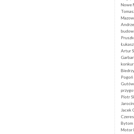
Nowe M
Tomasz
Mazowi
Andrze
budowa
Prusz
Łukasz 
Artur 
Garbar
konkur
Biedrz
Pogoń 
Gutów
przyg
Piotr S
Jarocin
Jacek 
Czeres
Bytom
Motor 