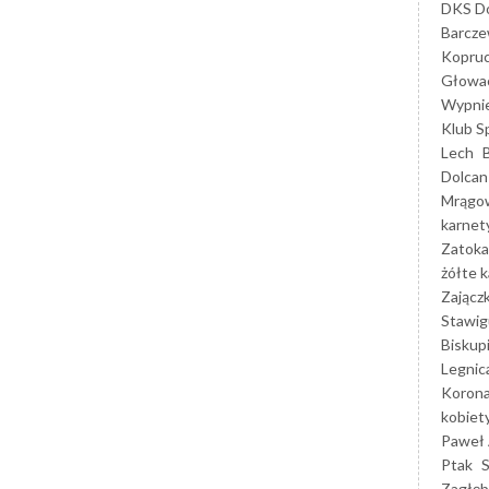
DKS Do
Barcz
Kopruc
Głowa
Wypni
Klub S
Lech
Dolcan
Mrągo
karnet
Zatoka
żółte k
Zającz
Stawig
Biskup
Legnic
Korona
kobiet
Paweł 
Ptak
Zagłęb