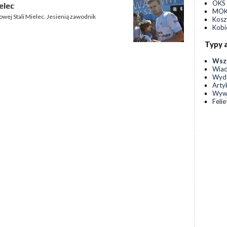
OKS 
elec
MOKS
wej Stali Mielec. Jesienią zawodnik
Kos
Kobi
Typy 
Wsz
Wia
Wyda
Arty
Wyw
Feli