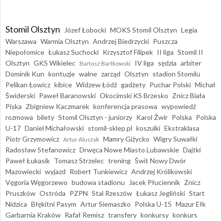
Stomil Olsztyn
Józef Łobocki
MOKS Stomil Olsztyn
Legia
Warszawa
Warmia Olsztyn
Andrzej Biedrzycki
Puszcza
Niepołomice
Łukasz Suchocki
Krzysztof Filipek
II liga
Stomil II
Olsztyn
GKS Wikielec
IV liga
sędzia
arbiter
Bartosz Bartkowski
Dominik Kun
kontuzje
walne
zarząd
Olsztyn
stadion Stomilu
Pelikan Łowicz
kibice
Widzew Łódź
gadżety
Puchar Polski
Michał
Świderski
Paweł Baranowski
Okocimski KS Brzesko
Znicz Biała
Piska
Zbigniew Kaczmarek
konferencja prasowa
wypowiedź
rozmowa
bilety
Stomil Olsztyn - juniorzy
Karol Żwir
Polska
Polska
U-17
Daniel Michałowski
stomil-sklep.pl
koszulki
Ekstraklasa
Piotr Grzymowicz
Mamry Giżycko
Wigry Suwałki
Artur Aluszyk
Radosław Stefanowicz
Drwęca Nowe Miasto Lubawskie
Dajtki
Paweł Łukasik
Tomasz Strzelec
trening
Świt Nowy Dwór
Mazowiecki
wyjazd
Robert Tunkiewicz
Andrzej Królikowski
Vęgoria Węgorzewo
budowa stadionu
Jacek Płuciennik
Znicz
Pruszków
Ostróda
PZPN
Stal Rzeszów
Łukasz Jegliński
Start
Nidzica
Błękitni Pasym
Artur Siemaszko
Polska U-15
Mazur Ełk
Garbarnia Kraków
Rafał Remisz
transfery
konkursy
konkurs