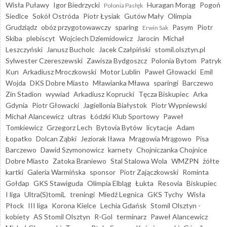
Wisła Puławy
Igor Biedrzycki
Huragan Morąg
Pogoń
Polonia Pasłęk
Siedlce
Sokół Ostróda
Piotr Łysiak
Gutów Mały
Olimpia
Grudziądz
obóz przygotowawczy
sparing
Pasym
Piotr
Erwin Sak
Skiba
plebiscyt
Wojciech Dziemidowicz
Jarocin
Michał
Leszczyński
Janusz Bucholc
Jacek Czałpiński
stomil.olsztyn.pl
Sylwester Czereszewski
Zawisza Bydgoszcz
Polonia Bytom
Patryk
Kun
Arkadiusz Mroczkowski
Motor Lublin
Paweł Głowacki
Emil
Wojda
DKS Dobre Miasto
Mławianka Mława
sparingi
Barczewo
Zin Stadion
wywiad
Arkadiusz Koprucki
Tęcza Biskupiec
Arka
Gdynia
Piotr Głowacki
Jagiellonia Białystok
Piotr Wypniewski
Michał Alancewicz
ultras
Łódzki Klub Sportowy
Paweł
Tomkiewicz
Grzegorz Lech
Bytovia Bytów
licytacje
Adam
Łopatko
Dolcan Ząbki
Jeziorak Iława
Mrągowia Mrągowo
Pisa
Barczewo
Dawid Szymonowicz
karnety
Chojniczanka Chojnice
Dobre Miasto
Zatoka Braniewo
Stal Stalowa Wola
WMZPN
żółte
kartki
Galeria Warmińska
sponsor
Piotr Zajączkowski
Rominta
Gołdap
GKS Stawiguda
Olimpia Elbląg
Łukta
Resovia
Biskupiec
I liga
Ultra(S)tomiL
treningi
Miedź Legnica
GKS Tychy
Wisła
Płock
III liga
Korona Kielce
Lechia Gdańsk
Stomil Olsztyn -
kobiety
AS Stomil Olsztyn
R-Gol
terminarz
Paweł Alancewicz