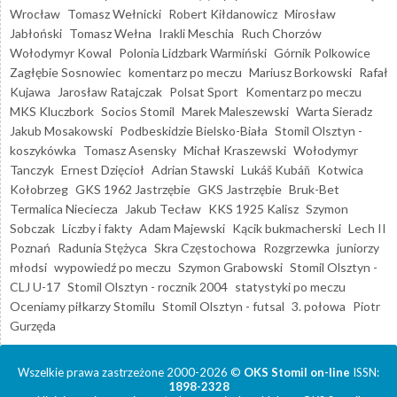
Wrocław
Tomasz Wełnicki
Robert Kiłdanowicz
Mirosław
Jabłoński
Tomasz Wełna
Irakli Meschia
Ruch Chorzów
Wołodymyr Kowal
Polonia Lidzbark Warmiński
Górnik Polkowice
Zagłębie Sosnowiec
komentarz po meczu
Mariusz Borkowski
Rafał
Kujawa
Jarosław Ratajczak
Polsat Sport
Komentarz po meczu
MKS Kluczbork
Socios Stomil
Marek Maleszewski
Warta Sieradz
Jakub Mosakowski
Podbeskidzie Bielsko-Biała
Stomil Olsztyn -
koszykówka
Tomasz Asensky
Michał Kraszewski
Wołodymyr
Tanczyk
Ernest Dzięcioł
Adrian Stawski
Lukáš Kubáň
Kotwica
Kołobrzeg
GKS 1962 Jastrzębie
GKS Jastrzębie
Bruk-Bet
Termalica Nieciecza
Jakub Tecław
KKS 1925 Kalisz
Szymon
Sobczak
Liczby i fakty
Adam Majewski
Kącik bukmacherski
Lech II
Poznań
Radunia Stężyca
Skra Częstochowa
Rozgrzewka
juniorzy
młodsi
wypowiedź po meczu
Szymon Grabowski
Stomil Olsztyn -
CLJ U-17
Stomil Olsztyn - rocznik 2004
statystyki po meczu
Oceniamy piłkarzy Stomilu
Stomil Olsztyn - futsal
3. połowa
Piotr
Gurzęda
Wszelkie prawa zastrzeżone 2000-2026 ©
OKS Stomil on-line
ISSN:
1898-2328