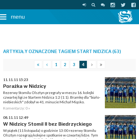
menu
ARTYKUŁY OZNACZONE TAGIEM START NIDZICA (63)
1
2
3
4
11.11.11 15:23
Porażka w Nidzicy
Rezerwy Stomilu Olsztyn przegrały w meczu 16. kolejki
czwartej ligi ze Startem Nidzica 1:2 (1:1). Bramkę dla "biało-
niebieskich" zdobył w 41. minucie Michał Miąsko.
Komentarzy: 0 »
08.11.11 12:49
W Nidzicy Stomil II bez Biedrzyckiego
W piątek (11 listopada) o godzinie 13:00 rezerwy Stomilu
Olsztyn rozegrają kolejne spotkanie w czwartej lidze. Tym