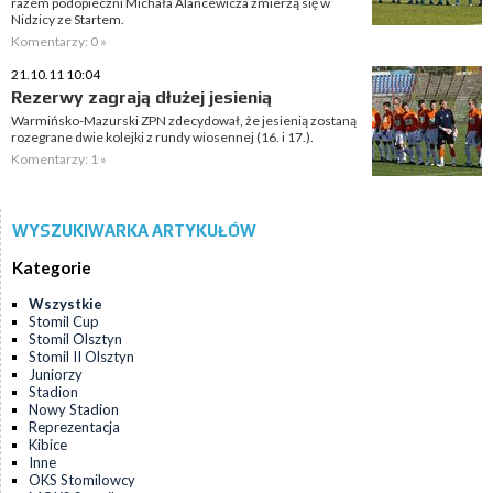
razem podopieczni Michała Alancewicza zmierzą się w
Nidzicy ze Startem.
Komentarzy: 0 »
21.10.11 10:04
Rezerwy zagrają dłużej jesienią
Warmińsko-Mazurski ZPN zdecydował, że jesienią zostaną
rozegrane dwie kolejki z rundy wiosennej (16. i 17.).
Komentarzy: 1 »
WYSZUKIWARKA ARTYKUŁÓW
Kategorie
Wszystkie
Stomil Cup
Stomil Olsztyn
Stomil II Olsztyn
Juniorzy
Stadion
Nowy Stadion
Reprezentacja
Kibice
Inne
OKS Stomilowcy