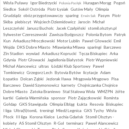
Wisła Puławy
Igor Biedrzycki
Huragan Morąg
Pogoń
Polonia Pasłęk
Siedlce
Sokół Ostróda
Piotr Łysiak
Gutów Mały
Olimpia
Grudziądz
obóz przygotowawczy
sparing
Pasym
Piotr
Erwin Sak
Skiba
plebiscyt
Wojciech Dziemidowicz
Jarocin
Michał
Leszczyński
Janusz Bucholc
Jacek Czałpiński
stomil.olsztyn.pl
Sylwester Czereszewski
Zawisza Bydgoszcz
Polonia Bytom
Patryk
Kun
Arkadiusz Mroczkowski
Motor Lublin
Paweł Głowacki
Emil
Wojda
DKS Dobre Miasto
Mławianka Mława
sparingi
Barczewo
Zin Stadion
wywiad
Arkadiusz Koprucki
Tęcza Biskupiec
Arka
Gdynia
Piotr Głowacki
Jagiellonia Białystok
Piotr Wypniewski
Michał Alancewicz
ultras
Łódzki Klub Sportowy
Paweł
Tomkiewicz
Grzegorz Lech
Bytovia Bytów
licytacje
Adam
Łopatko
Dolcan Ząbki
Jeziorak Iława
Mrągowia Mrągowo
Pisa
Barczewo
Dawid Szymonowicz
karnety
Chojniczanka Chojnice
Dobre Miasto
Zatoka Braniewo
Stal Stalowa Wola
WMZPN
żółte
kartki
Galeria Warmińska
sponsor
Piotr Zajączkowski
Rominta
Gołdap
GKS Stawiguda
Olimpia Elbląg
Łukta
Resovia
Biskupiec
I liga
Ultra(S)tomiL
treningi
Miedź Legnica
GKS Tychy
Wisła
Płock
III liga
Korona Kielce
Lechia Gdańsk
Stomil Olsztyn -
kobiety
AS Stomil Olsztyn
R-Gol
terminarz
Paweł Alancewicz