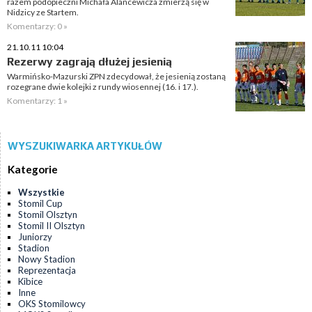
razem podopieczni Michała Alancewicza zmierzą się w
Nidzicy ze Startem.
Komentarzy: 0 »
21.10.11 10:04
Rezerwy zagrają dłużej jesienią
Warmińsko-Mazurski ZPN zdecydował, że jesienią zostaną
rozegrane dwie kolejki z rundy wiosennej (16. i 17.).
Komentarzy: 1 »
WYSZUKIWARKA ARTYKUŁÓW
Kategorie
Wszystkie
Stomil Cup
Stomil Olsztyn
Stomil II Olsztyn
Juniorzy
Stadion
Nowy Stadion
Reprezentacja
Kibice
Inne
OKS Stomilowcy