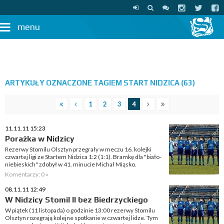
menu
ARTYKUŁY OZNACZONE TAGIEM START NIDZICA (63)
1
2
3
4
11.11.11 15:23
Porażka w Nidzicy
Rezerwy Stomilu Olsztyn przegrały w meczu 16. kolejki
czwartej ligi ze Startem Nidzica 1:2 (1:1). Bramkę dla "biało-
niebieskich" zdobył w 41. minucie Michał Miąsko.
Komentarzy: 0 »
08.11.11 12:49
W Nidzicy Stomil II bez Biedrzyckiego
W piątek (11 listopada) o godzinie 13:00 rezerwy Stomilu
Olsztyn rozegrają kolejne spotkanie w czwartej lidze. Tym