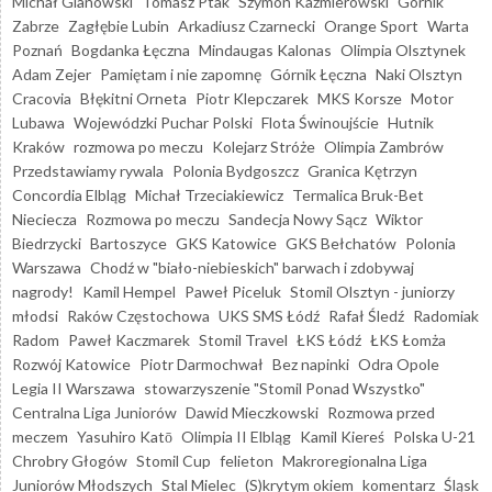
Michał Glanowski
Tomasz Ptak
Szymon Kaźmierowski
Górnik
Zabrze
Zagłębie Lubin
Arkadiusz Czarnecki
Orange Sport
Warta
Poznań
Bogdanka Łęczna
Mindaugas Kalonas
Olimpia Olsztynek
Adam Zejer
Pamiętam i nie zapomnę
Górnik Łęczna
Naki Olsztyn
Cracovia
Błękitni Orneta
Piotr Klepczarek
MKS Korsze
Motor
Lubawa
Wojewódzki Puchar Polski
Flota Świnoujście
Hutnik
Kraków
rozmowa po meczu
Kolejarz Stróże
Olimpia Zambrów
Przedstawiamy rywala
Polonia Bydgoszcz
Granica Kętrzyn
Concordia Elbląg
Michał Trzeciakiewicz
Termalica Bruk-Bet
Nieciecza
Rozmowa po meczu
Sandecja Nowy Sącz
Wiktor
Biedrzycki
Bartoszyce
GKS Katowice
GKS Bełchatów
Polonia
Warszawa
Chodź w "biało-niebieskich" barwach i zdobywaj
nagrody!
Kamil Hempel
Paweł Piceluk
Stomil Olsztyn - juniorzy
młodsi
Raków Częstochowa
UKS SMS Łódź
Rafał Śledź
Radomiak
Radom
Paweł Kaczmarek
Stomil Travel
ŁKS Łódź
ŁKS Łomża
Rozwój Katowice
Piotr Darmochwał
Bez napinki
Odra Opole
Legia II Warszawa
stowarzyszenie "Stomil Ponad Wszystko"
Centralna Liga Juniorów
Dawid Mieczkowski
Rozmowa przed
meczem
Yasuhiro Katō
Olimpia II Elbląg
Kamil Kiereś
Polska U-21
Chrobry Głogów
Stomil Cup
felieton
Makroregionalna Liga
Juniorów Młodszych
Stal Mielec
(S)krytym okiem
komentarz
Śląsk