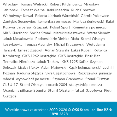
Wrocław
Tomasz Wełnicki
Robert Kiłdanowicz
Mirosław
Jabłoński
Tomasz Wełna
Irakli Meschia
Ruch Chorzów
Wołodymyr Kowal
Polonia Lidzbark Warmiński
Górnik Polkowice
Zagłębie Sosnowiec
komentarz po meczu
Mariusz Borkowski
Rafał
Kujawa
Jarosław Ratajczak
Polsat Sport
Komentarz po meczu
MKS Kluczbork
Socios Stomil
Marek Maleszewski
Warta Sieradz
Jakub Mosakowski
Podbeskidzie Bielsko-Biała
Stomil Olsztyn -
koszykówka
Tomasz Asensky
Michał Kraszewski
Wołodymyr
Tanczyk
Ernest Dzięcioł
Adrian Stawski
Lukáš Kubáň
Kotwica
Kołobrzeg
GKS 1962 Jastrzębie
GKS Jastrzębie
Bruk-Bet
Termalica Nieciecza
Jakub Tecław
KKS 1925 Kalisz
Szymon
Sobczak
Liczby i fakty
Adam Majewski
Kącik bukmacherski
Lech II
Poznań
Radunia Stężyca
Skra Częstochowa
Rozgrzewka
juniorzy
młodsi
wypowiedź po meczu
Szymon Grabowski
Stomil Olsztyn -
CLJ U-17
Stomil Olsztyn - rocznik 2004
statystyki po meczu
Oceniamy piłkarzy Stomilu
Stomil Olsztyn - futsal
3. połowa
Piotr
Gurzęda
Wszelkie prawa zastrzeżone 2000-2026 ©
OKS Stomil on-line
ISSN:
1898-2328