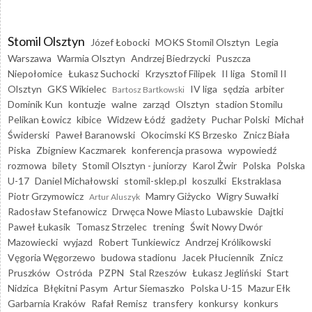
Stomil Olsztyn
Józef Łobocki
MOKS Stomil Olsztyn
Legia
Warszawa
Warmia Olsztyn
Andrzej Biedrzycki
Puszcza
Niepołomice
Łukasz Suchocki
Krzysztof Filipek
II liga
Stomil II
Olsztyn
GKS Wikielec
IV liga
sędzia
arbiter
Bartosz Bartkowski
Dominik Kun
kontuzje
walne
zarząd
Olsztyn
stadion Stomilu
Pelikan Łowicz
kibice
Widzew Łódź
gadżety
Puchar Polski
Michał
Świderski
Paweł Baranowski
Okocimski KS Brzesko
Znicz Biała
Piska
Zbigniew Kaczmarek
konferencja prasowa
wypowiedź
rozmowa
bilety
Stomil Olsztyn - juniorzy
Karol Żwir
Polska
Polska
U-17
Daniel Michałowski
stomil-sklep.pl
koszulki
Ekstraklasa
Piotr Grzymowicz
Mamry Giżycko
Wigry Suwałki
Artur Aluszyk
Radosław Stefanowicz
Drwęca Nowe Miasto Lubawskie
Dajtki
Paweł Łukasik
Tomasz Strzelec
trening
Świt Nowy Dwór
Mazowiecki
wyjazd
Robert Tunkiewicz
Andrzej Królikowski
Vęgoria Węgorzewo
budowa stadionu
Jacek Płuciennik
Znicz
Pruszków
Ostróda
PZPN
Stal Rzeszów
Łukasz Jegliński
Start
Nidzica
Błękitni Pasym
Artur Siemaszko
Polska U-15
Mazur Ełk
Garbarnia Kraków
Rafał Remisz
transfery
konkursy
konkurs