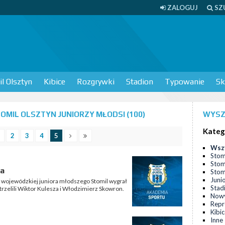
ZALOGUJ
SZ
l Olsztyn
Kibice
Rozgrywki
Stadion
Typowanie
Sk
MIL OLSZTYN JUNIORZY MŁODSI (100)
WYSZ
Kateg
2
3
4
5
Wsz
Stom
Stom
ia
Stomi
Juni
gi wojewódzkiej juniora młodszego Stomil wygrał
Stad
strzelili Wiktor Kulesza i Włodzimierz Skowron.
Nowy
Repr
Kibi
Inne