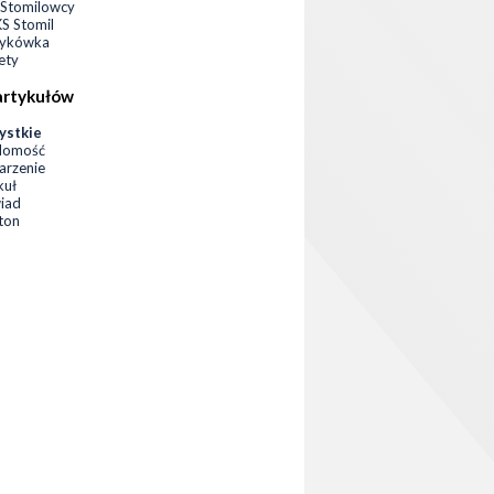
Stomilowcy
 Stomil
zykówka
ety
artykułów
ystkie
domość
rzenie
kuł
iad
eton