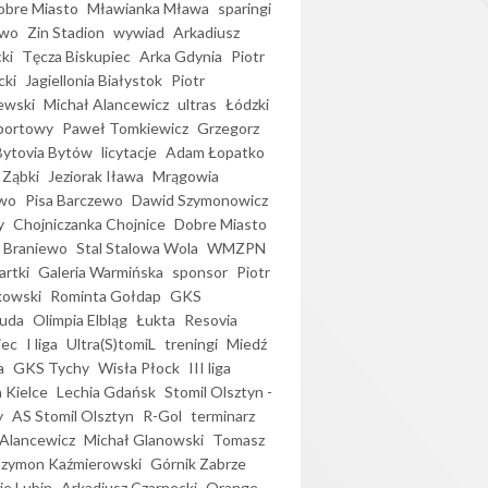
bre Miasto
Mławianka Mława
sparingi
ewo
Zin Stadion
wywiad
Arkadiusz
ki
Tęcza Biskupiec
Arka Gdynia
Piotr
cki
Jagiellonia Białystok
Piotr
ewski
Michał Alancewicz
ultras
Łódzki
portowy
Paweł Tomkiewicz
Grzegorz
Bytovia Bytów
licytacje
Adam Łopatko
 Ząbki
Jeziorak Iława
Mrągowia
wo
Pisa Barczewo
Dawid Szymonowicz
y
Chojniczanka Chojnice
Dobre Miasto
 Braniewo
Stal Stalowa Wola
WMZPN
artki
Galeria Warmińska
sponsor
Piotr
kowski
Rominta Gołdap
GKS
uda
Olimpia Elbląg
Łukta
Resovia
iec
I liga
Ultra(S)tomiL
treningi
Miedź
a
GKS Tychy
Wisła Płock
III liga
 Kielce
Lechia Gdańsk
Stomil Olsztyn -
y
AS Stomil Olsztyn
R-Gol
terminarz
Alancewicz
Michał Glanowski
Tomasz
Szymon Kaźmierowski
Górnik Zabrze
ie Lubin
Arkadiusz Czarnecki
Orange