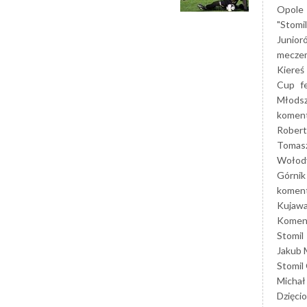
Opole
"Stomi
Junior
mecze
Kiereś
Cup
f
Młods
koment
Robert
Tomas
Wołod
Górnik
koment
Kujaw
Koment
Stomil
Jakub 
Stomil
Michał
Dzięcio