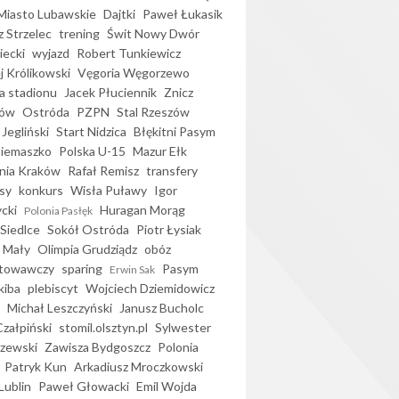
iasto Lubawskie
Dajtki
Paweł Łukasik
 Strzelec
trening
Świt Nowy Dwór
ecki
wyjazd
Robert Tunkiewicz
j Królikowski
Vęgoria Węgorzewo
 stadionu
Jacek Płuciennik
Znicz
ków
Ostróda
PZPN
Stal Rzeszów
Jegliński
Start Nidzica
Błękitni Pasym
Siemaszko
Polska U-15
Mazur Ełk
nia Kraków
Rafał Remisz
transfery
sy
konkurs
Wisła Puławy
Igor
ycki
Huragan Morąg
Polonia Pasłęk
Siedlce
Sokół Ostróda
Piotr Łysiak
 Mały
Olimpia Grudziądz
obóz
otowawczy
sparing
Pasym
Erwin Sak
kiba
plebiscyt
Wojciech Dziemidowicz
Michał Leszczyński
Janusz Bucholc
Czałpiński
stomil.olsztyn.pl
Sylwester
zewski
Zawisza Bydgoszcz
Polonia
Patryk Kun
Arkadiusz Mroczkowski
Lublin
Paweł Głowacki
Emil Wojda