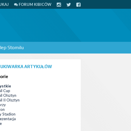
UKAJ
FORUM KIBICÓW
lep Stomilu
UKIWARKA ARTYKUŁÓW
orie
ystkie
il Cup
il Olsztyn
l II Olsztyn
orzy
ion
 Stadion
ezentacja
ce