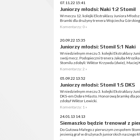
07.11.22 15:41
Juniorzy młodsi: Naki 1:2 Stomil
W meczu 12. kolejki Ekstraklasy Juniora Młodsz
Bramki dla drużyny trenera Wojciecha Górskiego
Komentarzy: 0 »
20.09.22 15:35
Juniorzy młodsi: Stomil 5:1 Naki
W niedzielnym meczu 5. kolejki Ekstraklasy Jun
swój mecz. Podopieczni trenera Jakuba Mrozika 
Stomilu zdobyli: Wiktor Krzywda (dwie), Maciej K
Komentarzy: 2 »
05.09.22 13:52
Juniorzy młodsi: Stomil 1:5 DKS
W niedzielnym meczu 3. kolejki Ekstraklasy Juni
DKS-em Dobre Miasto. Honorową bramkę dla po
zdobył Wiktor Lewicki.
Komentarzy: 1 »
24.01.13 14:13
Siemaszko będzie trenował z pi
Do Gutowa Małego z pierwszym zespołem Stomil
jesienią grał w drużynach juniorskich naszego k