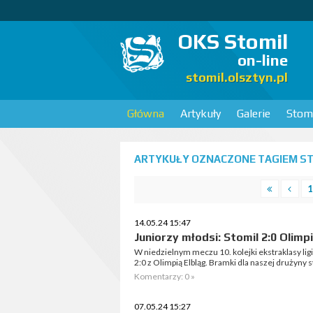
OKS Stomil
on-line
stomil.olsztyn.pl
Główna
Artykuły
Galerie
Stomi
ARTYKUŁY OZNACZONE TAGIEM STO
1
14.05.24 15:47
Juniorzy młodsi: Stomil 2:0 Olimp
W niedzielnym meczu 10. kolejki ekstraklasy li
2:0 z Olimpią Elbląg. Bramki dla naszej drużyny 
Komentarzy: 0 »
07.05.24 15:27