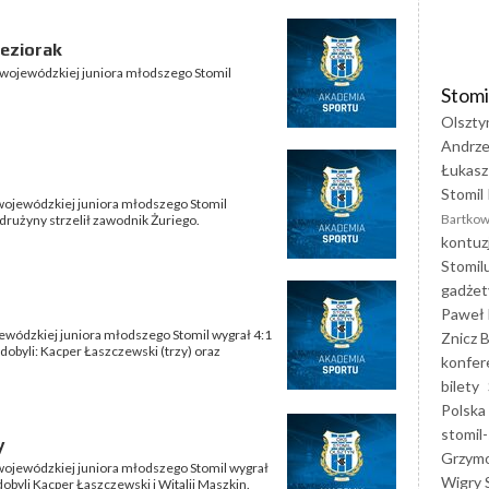
Jeziorak
i wojewódzkiej juniora młodszego Stomil
Stomi
Olszty
Andrze
Łukasz
Stomil 
i wojewódzkiej juniora młodszego Stomil
Bartkow
 drużyny strzelił zawodnik Żuriego.
kontuz
Stomil
gadżet
Paweł 
jewódzkiej juniora młodszego Stomil wygrał 4:1
Znicz B
dobyli: Kacper Łaszczewski (trzy) oraz
konfer
bilety
Polska
stomil-
y
Grzym
i wojewódzkiej juniora młodszego Stomil wygrał
Wigry 
obyli Kacper Łaszczewski i Witalij Maszkin.