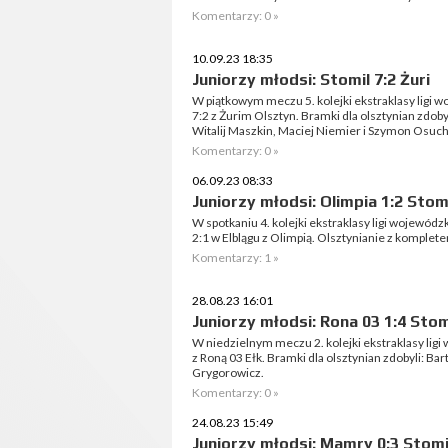
Komentarzy: 0 »
10.09.23 18:35
Juniorzy młodsi: Stomil 7:2 Żuri
W piątkowym meczu 5. kolejki ekstraklasy ligi 
7:2 z Żurim Olsztyn. Bramki dla olsztynian zdoby
Witalij Maszkin, Maciej Niemier i Szymon Osuch
Komentarzy: 0 »
06.09.23 08:33
Juniorzy młodsi: Olimpia 1:2 Stom
W spotkaniu 4. kolejki ekstraklasy ligi wojewód
2:1 w Elblągu z Olimpią. Olsztynianie z komplet
Komentarzy: 1 »
28.08.23 16:01
Juniorzy młodsi: Rona 03 1:4 Stom
W niedzielnym meczu 2. kolejki ekstraklasy lig
z Roną 03 Ełk. Bramki dla olsztynian zdobyli: Ba
Grygorowicz.
Komentarzy: 0 »
24.08.23 15:49
Juniorzy młodsi: Mamry 0:3 Stomi