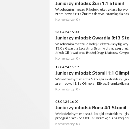
Juniorzy młodsi: Żuri 1:1 Stomil
W sobotnim meczu 9. kolejki ekstraklasy ligi w
zremisował 1:1 z Żurim Olsztyn. Bramkę dla nasz
Komentarzy: 0 »
23.04.24 16:00
Juniorzy młodsi: Gwardia 0:13 St
W sobotnim meczu 7. kolejki ekstraklasy ligi w
13:0 z Gwardią Szczytno. Bramki dla naszej druż
Jakub Gil (dwa) oraz Błażej Drąg, Mateusz Grygor
Komentarzy: 0 »
17.04.24 15:59
Juniorzy młodsi: Stomil 1:1 Olimpia
W niedzielnym meczu 6. kolejki ekstraklasy lig
zremisował 1:1 z Olimpią II Elbląg. Bramkę dla na
Komentarzy: 0 »
08.04.24 16:05
Juniorzy młodsi: Rona 4:1 Stomil
W niedzielnym meczu 5. kolejki ekstraklasy lig
przegrał 1:4 z Roną 03 Ełk. Bramkę dla naszej d
Komentarzy: 0 »