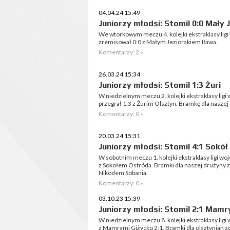
04.04.24 15:49
Juniorzy młodsi: Stomil 0:0 Mały 
We wtorkowym meczu 4. kolejki ekstraklasy lig
zremisował 0:0 z Małym Jeziorakiem Iława.
Komentarzy: 2 »
26.03.24 15:34
Juniorzy młodsi: Stomil 1:3 Żuri
W niedzielnym meczu 2. kolejki ekstraklasy lig
przegrał 1:3 z Żurim Olsztyn. Bramkę dla naszej
Komentarzy: 0 »
20.03.24 15:31
Juniorzy młodsi: Stomil 4:1 Sokół
W sobotnim meczu 1. kolejki ekstraklasy ligi wo
z Sokołem Ostróda. Bramki dla naszej drużyny z
Nikodem Sobania.
Komentarzy: 0 »
03.10.23 15:39
Juniorzy młodsi: Stomil 2:1 Mamr
W niedzielnym meczu 8. kolejki ekstraklasy lig
z Mamrami Giżycko 2:1. Bramki dla olsztynian zd