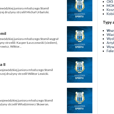
OKS 
MOKS
ojewódzkiej juniora młodszego Stomil
Kos
ej drużyny strzelił Michał Urbański.
Kobi
Typy 
Wsz
omil
Wia
Wyda
ojewódzkiej juniora młodszego Stomil wygrał
Arty
yny strzelili: Kacper Łaszczewski (siedem),
owicz, Wiktor...
Wyw
Feli
 II
i wojewódzkiej juniora młodszego Stomil
szej drużyny strzelił Wiktor Lewicki.
i wojewódzkiej juniora młodszego Stomil
rużyny strzelił Włodzimierz Skowron.