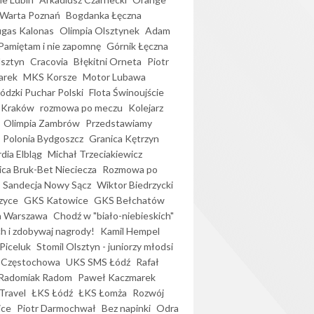
Warta Poznań
Bogdanka Łęczna
gas Kalonas
Olimpia Olsztynek
Adam
Pamiętam i nie zapomnę
Górnik Łęczna
lsztyn
Cracovia
Błękitni Orneta
Piotr
arek
MKS Korsze
Motor Lubawa
dzki Puchar Polski
Flota Świnoujście
 Kraków
rozmowa po meczu
Kolejarz
Olimpia Zambrów
Przedstawiamy
Polonia Bydgoszcz
Granica Kętrzyn
dia Elbląg
Michał Trzeciakiewicz
ica Bruk-Bet Nieciecza
Rozmowa po
Sandecja Nowy Sącz
Wiktor Biedrzycki
zyce
GKS Katowice
GKS Bełchatów
a Warszawa
Chodź w "biało-niebieskich"
h i zdobywaj nagrody!
Kamil Hempel
Piceluk
Stomil Olsztyn - juniorzy młodsi
 Częstochowa
UKS SMS Łódź
Rafał
Radomiak Radom
Paweł Kaczmarek
Travel
ŁKS Łódź
ŁKS Łomża
Rozwój
ice
Piotr Darmochwał
Bez napinki
Odra