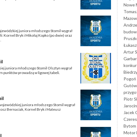
Nowe M
Tomasz
Mazowi
Andrze
wojewódzkiej juniora młodszego Stomil wygrał
budowa
li: Kornel Bryk i Mikołaj Kopko (po dwie) oraz
Prusz
.
Łukasz 
Artur 
Garbar
il
konkur
zkiej juniora młodszego Stomil Olsztyn wygrał
Biedrz
em punktów prowadzą w ligowej tabeli.
Pogoń 
Gutów
przyg
il
Piotr S
i wojewódzkiej juniora młodszego Stomil wygrał
Jarocin
rtosz Bernaciak, Kornel Bryk i Mateusz
Jacek 
Czeres
Bytom
Motor 
l