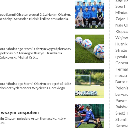
Sport
Mindau
ego Stomil Olsztyn wygrał 2:1 z Nakim Olsztyn.
Zejer
 zdobyli Sebastian Bielski i Nikodem Sobania.
Naki O
Klepcz
Wojewó
Hutnik
iora Młodszego Stomil Olsztyn wygrał pierwszy
Stróże
pokonali 5:1 Nakiego Olsztyn. Bramki dla
rywala
ołakowski, Michał Król...
Concor
Termal
meczu
Bartos
ora Młodszego Stomil Olsztyn przegrał aż 1:5 z
Poloni
dopiecznych trenera Wojciecha Górskiego
barwac
Paweł 
Raków
erwszym zespołem
Śledź
u Olsztyn pojedzie Artur Siemaszko, który
Stomil 
lubu.
Katow