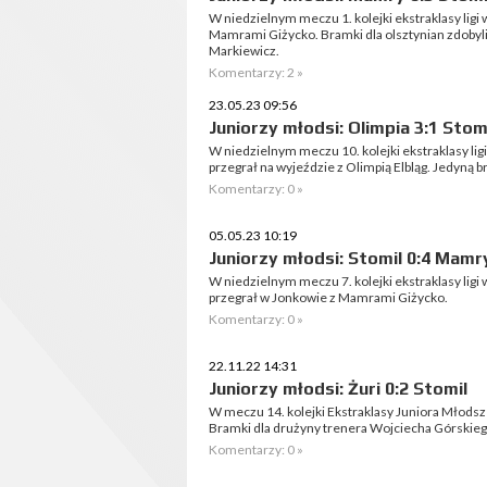
W niedzielnym meczu 1. kolejki ekstraklasy ligi
Mamrami Giżycko. Bramki dla olsztynian zdobyli:
Markiewicz.
Komentarzy: 2 »
23.05.23 09:56
Juniorzy młodsi: Olimpia 3:1 Stom
W niedzielnym meczu 10. kolejki ekstraklasy li
przegrał na wyjeździe z Olimpią Elbląg. Jedyną 
Komentarzy: 0 »
05.05.23 10:19
Juniorzy młodsi: Stomil 0:4 Mamr
W niedzielnym meczu 7. kolejki ekstraklasy lig
przegrał w Jonkowie z Mamrami Giżycko.
Komentarzy: 0 »
22.11.22 14:31
Juniorzy młodsi: Żuri 0:2 Stomil
W meczu 14. kolejki Ekstraklasy Juniora Młodsz
Bramki dla drużyny trenera Wojciecha Górskieg
Komentarzy: 0 »