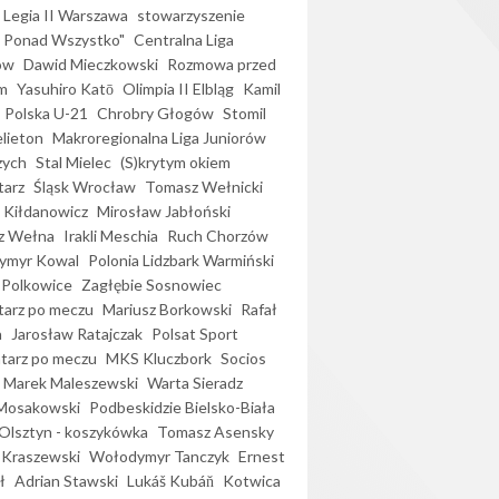
Legia II Warszawa
stowarzyszenie
l Ponad Wszystko"
Centralna Liga
ów
Dawid Mieczkowski
Rozmowa przed
m
Yasuhiro Katō
Olimpia II Elbląg
Kamil
Polska U-21
Chrobry Głogów
Stomil
elieton
Makroregionalna Liga Juniorów
zych
Stal Mielec
(S)krytym okiem
arz
Śląsk Wrocław
Tomasz Wełnicki
 Kiłdanowicz
Mirosław Jabłoński
z Wełna
Irakli Meschia
Ruch Chorzów
ymyr Kowal
Polonia Lidzbark Warmiński
 Polkowice
Zagłębie Sosnowiec
arz po meczu
Mariusz Borkowski
Rafał
a
Jarosław Ratajczak
Polsat Sport
arz po meczu
MKS Kluczbork
Socios
Marek Maleszewski
Warta Sieradz
Mosakowski
Podbeskidzie Bielsko-Biała
 Olsztyn - koszykówka
Tomasz Asensky
 Kraszewski
Wołodymyr Tanczyk
Ernest
ł
Adrian Stawski
Lukáš Kubáň
Kotwica