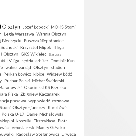
l Olsztyn
Józef Łobocki
MOKS Stomil
n
Legia Warszawa
Warmia Olsztyn
j Biedrzycki
Puszcza Niepołomice
 Suchocki
Krzysztof Filipek
II liga
II Olsztyn
GKS Wikielec
Bartosz
IV liga
sędzia
arbiter
Dominik Kun
ski
je
walne
zarząd
Olsztyn
stadion
u
Pelikan Łowicz
kibice
Widzew Łódź
y
Puchar Polski
Michał Świderski
Baranowski
Okocimski KS Brzesko
iała Piska
Zbigniew Kaczmarek
encja prasowa
wypowiedź
rozmowa
Stomil Olsztyn - juniorzy
Karol Żwir
Polska U-17
Daniel Michałowski
sklep.pl
koszulki
Ekstraklasa
Piotr
owicz
Mamry Giżycko
Artur Aluszyk
Suwałki
Radosław Stefanowicz
Drwęca