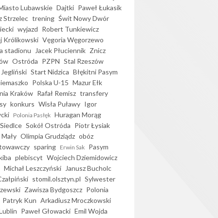
iasto Lubawskie
Dajtki
Paweł Łukasik
 Strzelec
trening
Świt Nowy Dwór
ecki
wyjazd
Robert Tunkiewicz
j Królikowski
Vęgoria Węgorzewo
 stadionu
Jacek Płuciennik
Znicz
ków
Ostróda
PZPN
Stal Rzeszów
Jegliński
Start Nidzica
Błękitni Pasym
Siemaszko
Polska U-15
Mazur Ełk
nia Kraków
Rafał Remisz
transfery
sy
konkurs
Wisła Puławy
Igor
ycki
Huragan Morąg
Polonia Pasłęk
Siedlce
Sokół Ostróda
Piotr Łysiak
 Mały
Olimpia Grudziądz
obóz
otowawczy
sparing
Pasym
Erwin Sak
kiba
plebiscyt
Wojciech Dziemidowicz
Michał Leszczyński
Janusz Bucholc
Czałpiński
stomil.olsztyn.pl
Sylwester
zewski
Zawisza Bydgoszcz
Polonia
Patryk Kun
Arkadiusz Mroczkowski
Lublin
Paweł Głowacki
Emil Wojda