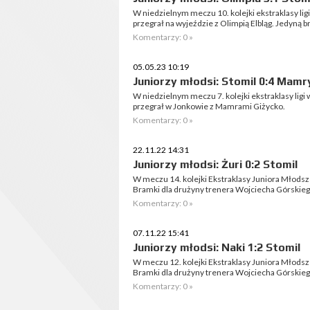
W niedzielnym meczu 10. kolejki ekstraklasy li
przegrał na wyjeździe z Olimpią Elbląg. Jedyną 
Komentarzy: 0 »
05.05.23 10:19
Juniorzy młodsi: Stomil 0:4 Mamr
W niedzielnym meczu 7. kolejki ekstraklasy lig
przegrał w Jonkowie z Mamrami Giżycko.
Komentarzy: 0 »
22.11.22 14:31
Juniorzy młodsi: Żuri 0:2 Stomil
W meczu 14. kolejki Ekstraklasy Juniora Młodsz
Bramki dla drużyny trenera Wojciecha Górskieg
Komentarzy: 0 »
07.11.22 15:41
Juniorzy młodsi: Naki 1:2 Stomil
W meczu 12. kolejki Ekstraklasy Juniora Młodsz
Bramki dla drużyny trenera Wojciecha Górskiego
Komentarzy: 0 »