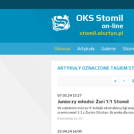
OKS Stomil
on-line
stomil.olsztyn.pl
Główna
Artykuły
Galerie
Stomi
ARTYKUŁY OZNACZONE TAGIEM STO
1
07.05.24 15:27
Juniorzy młodsi: Żuri 1:1 Stomil
W sobotnim meczu 9. kolejki ekstraklasy ligi w
zremisował 1:1 z Żurim Olsztyn. Bramkę dla nasz
Komentarzy: 0 »
23.04.24 16:00