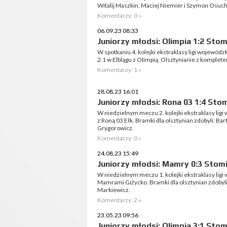
Witalij Maszkin, Maciej Niemier i Szymon Osuch
Komentarzy: 0 »
06.09.23 08:33
Juniorzy młodsi: Olimpia 1:2 Stom
W spotkaniu 4. kolejki ekstraklasy ligi wojewód
2:1 w Elblągu z Olimpią. Olsztynianie z komplet
Komentarzy: 1 »
28.08.23 16:01
Juniorzy młodsi: Rona 03 1:4 Stom
W niedzielnym meczu 2. kolejki ekstraklasy lig
z Roną 03 Ełk. Bramki dla olsztynian zdobyli: Ba
Grygorowicz.
Komentarzy: 0 »
24.08.23 15:49
Juniorzy młodsi: Mamry 0:3 Stomi
W niedzielnym meczu 1. kolejki ekstraklasy ligi
Mamrami Giżycko. Bramki dla olsztynian zdobyli:
Markiewicz.
Komentarzy: 2 »
23.05.23 09:56
Juniorzy młodsi: Olimpia 3:1 Stom