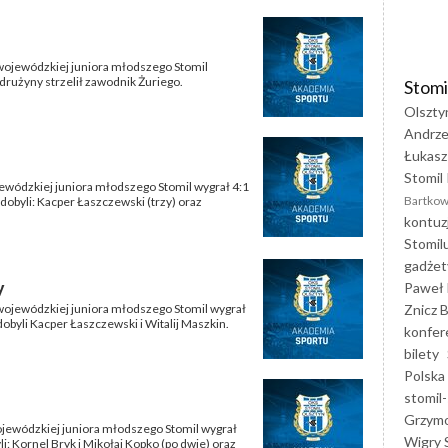
i wojewódzkiej juniora młodszego Stomil
 drużyny strzelił zawodnik Żuriego.
Stomi
Olszty
Andrze
Łukasz
Stomil 
jewódzkiej juniora młodszego Stomil wygrał 4:1
Bartkow
dobyli: Kacper Łaszczewski (trzy) oraz
kontuz
Stomil
gadżet
y
Paweł 
Znicz B
i wojewódzkiej juniora młodszego Stomil wygrał
obyli Kacper Łaszczewski i Witalij Maszkin.
konfer
bilety
Polska
stomil-
Grzym
wojewódzkiej juniora młodszego Stomil wygrał
Wigry 
li: Kornel Bryk i Mikołaj Kopko (po dwie) oraz