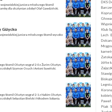
DKS Do
gi wojewódzkiej juniora młodszego Stomil
Barcz
bramkę dla olsztynian zdobył Olaf Gawdziński.
Kopruc
Głowa
Wypni
y Giżycko
Klub S
Lech
i wojewódzkiej juniora młodszego Stomil wysoko
Dolcan
Mrągo
karnet
Zatoka
żółte k
ego Stomil Olsztyn wygrał 2:0 z Żurim Olsztyn.
Zającz
o zdobyli Szymon Osuch i Antoni Suwiński.
Stawig
Biskup
Legnic
Korona
ego Stomil Olsztyn wygrał 2:1 z Nakim Olsztyn.
kobiet
 zdobyli Sebastian Bielski i Nikodem Sobania.
Paweł 
Ptak
Zagłęb