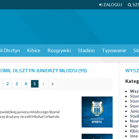
ZALOGUJ
SZ
l Olsztyn
Kibice
Rozgrywki
Stadion
Typowanie
Sk
MIL OLSZTYN JUNIORZY MŁODSI (99)
WYSZ
Kateg
2
3
4
5
Wsz
Stom
Stom
Stomi
Juni
ojewódzkiej juniora młodszego Stomil
Stad
ej drużyny strzelił Michał Urbański.
Nowy
Repr
Kibi
Inne