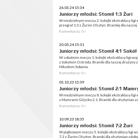
26.03.24 15:34
Juniorzy młodsi: Stomil 1:3 Żuri
W niedzielnym meczu 2. kolejki ekstraklasy lig
przegrał 1:3 z Żurim Olsztyn. Bramkę dla naszej
Komentarzy: 0 »
20.03.24 15:31
Juniorzy młodsi: Stomil 4:1 Sokół
W sobotnim meczu 1. kolejki ekstraklasy ligi wo
z Sokołem Ostróda. Bramki dla naszej drużyny z
Nikodem Sobania.
Komentarzy: 0 »
03.10.23 15:39
Juniorzy młodsi: Stomil 2:1 Mamr
W niedzielnym meczu 8. kolejki ekstraklasy lig
z Mamrami Giżycko 2:1. Bramki dla olsztynian zd
Komentarzy: 0 »
10.09.23 18:35
Juniorzy młodsi: Stomil 7:2 Żuri
W piątkowym meczu 5. kolejki ekstraklasy ligi 
7:2 z Żurim Olsztyn. Bramki dla olsztynian zdoby