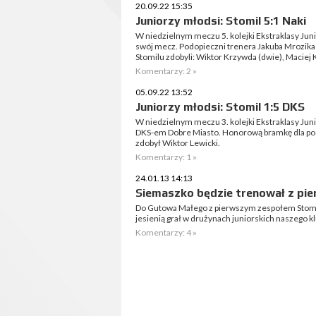
20.09.22 15:35
Juniorzy młodsi: Stomil 5:1 Naki
W niedzielnym meczu 5. kolejki Ekstraklasy Jun
swój mecz. Podopieczni trenera Jakuba Mrozika 
Stomilu zdobyli: Wiktor Krzywda (dwie), Maciej K
Komentarzy: 2 »
05.09.22 13:52
Juniorzy młodsi: Stomil 1:5 DKS
W niedzielnym meczu 3. kolejki Ekstraklasy Juni
DKS-em Dobre Miasto. Honorową bramkę dla po
zdobył Wiktor Lewicki.
Komentarzy: 1 »
24.01.13 14:13
Siemaszko będzie trenował z pi
Do Gutowa Małego z pierwszym zespołem Stomil
jesienią grał w drużynach juniorskich naszego k
Komentarzy: 4 »