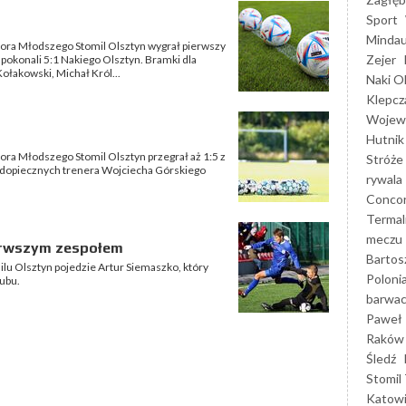
Sport
Mindau
iora Młodszego Stomil Olsztyn wygrał pierwszy
Zejer
pokonali 5:1 Nakiego Olsztyn. Bramki dla
ołakowski, Michał Król...
Naki O
Klepcz
Wojewó
Hutnik
ora Młodszego Stomil Olsztyn przegrał aż 1:5 z
Stróże
dopiecznych trenera Wojciecha Górskiego
rywala
Concor
Termal
meczu
erwszym zespołem
Bartos
u Olsztyn pojedzie Artur Siemaszko, który
Poloni
lubu.
barwac
Paweł 
Raków
Śledź
Stomil 
Katow