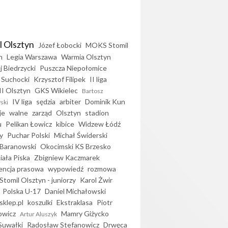
l Olsztyn
Józef Łobocki
MOKS Stomil
n
Legia Warszawa
Warmia Olsztyn
j Biedrzycki
Puszcza Niepołomice
 Suchocki
Krzysztof Filipek
II liga
II Olsztyn
GKS Wikielec
Bartosz
IV liga
sędzia
arbiter
Dominik Kun
ski
je
walne
zarząd
Olsztyn
stadion
u
Pelikan Łowicz
kibice
Widzew Łódź
y
Puchar Polski
Michał Świderski
Baranowski
Okocimski KS Brzesko
iała Piska
Zbigniew Kaczmarek
encja prasowa
wypowiedź
rozmowa
Stomil Olsztyn - juniorzy
Karol Żwir
Polska U-17
Daniel Michałowski
sklep.pl
koszulki
Ekstraklasa
Piotr
owicz
Mamry Giżycko
Artur Aluszyk
Suwałki
Radosław Stefanowicz
Drwęca