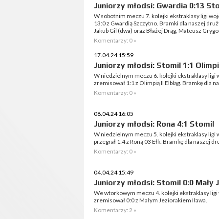
Juniorzy młodsi: Gwardia 0:13 St
W sobotnim meczu 7. kolejki ekstraklasy ligi w
13:0 z Gwardią Szczytno. Bramki dla naszej druż
Jakub Gil (dwa) oraz Błażej Drąg, Mateusz Grygor
Komentarzy: 0 »
17.04.24 15:59
Juniorzy młodsi: Stomil 1:1 Olimpia
W niedzielnym meczu 6. kolejki ekstraklasy lig
zremisował 1:1 z Olimpią II Elbląg. Bramkę dla na
Komentarzy: 0 »
08.04.24 16:05
Juniorzy młodsi: Rona 4:1 Stomil
W niedzielnym meczu 5. kolejki ekstraklasy lig
przegrał 1:4 z Roną 03 Ełk. Bramkę dla naszej d
Komentarzy: 0 »
04.04.24 15:49
Juniorzy młodsi: Stomil 0:0 Mały 
We wtorkowym meczu 4. kolejki ekstraklasy lig
zremisował 0:0 z Małym Jeziorakiem Iława.
Komentarzy: 2 »