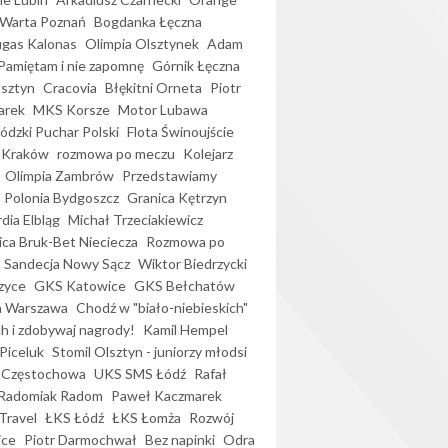
Warta Poznań
Bogdanka Łęczna
gas Kalonas
Olimpia Olsztynek
Adam
Pamiętam i nie zapomnę
Górnik Łęczna
lsztyn
Cracovia
Błękitni Orneta
Piotr
arek
MKS Korsze
Motor Lubawa
dzki Puchar Polski
Flota Świnoujście
 Kraków
rozmowa po meczu
Kolejarz
Olimpia Zambrów
Przedstawiamy
Polonia Bydgoszcz
Granica Kętrzyn
dia Elbląg
Michał Trzeciakiewicz
ica Bruk-Bet Nieciecza
Rozmowa po
Sandecja Nowy Sącz
Wiktor Biedrzycki
zyce
GKS Katowice
GKS Bełchatów
a Warszawa
Chodź w "biało-niebieskich"
h i zdobywaj nagrody!
Kamil Hempel
Piceluk
Stomil Olsztyn - juniorzy młodsi
 Częstochowa
UKS SMS Łódź
Rafał
Radomiak Radom
Paweł Kaczmarek
Travel
ŁKS Łódź
ŁKS Łomża
Rozwój
ice
Piotr Darmochwał
Bez napinki
Odra