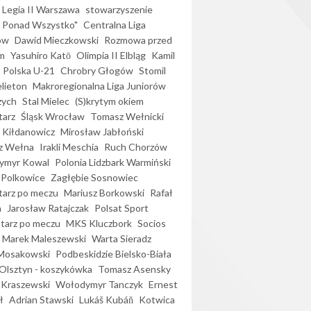
Legia II Warszawa
stowarzyszenie
l Ponad Wszystko"
Centralna Liga
ów
Dawid Mieczkowski
Rozmowa przed
m
Yasuhiro Katō
Olimpia II Elbląg
Kamil
Polska U-21
Chrobry Głogów
Stomil
elieton
Makroregionalna Liga Juniorów
zych
Stal Mielec
(S)krytym okiem
arz
Śląsk Wrocław
Tomasz Wełnicki
 Kiłdanowicz
Mirosław Jabłoński
z Wełna
Irakli Meschia
Ruch Chorzów
ymyr Kowal
Polonia Lidzbark Warmiński
 Polkowice
Zagłębie Sosnowiec
arz po meczu
Mariusz Borkowski
Rafał
a
Jarosław Ratajczak
Polsat Sport
arz po meczu
MKS Kluczbork
Socios
Marek Maleszewski
Warta Sieradz
Mosakowski
Podbeskidzie Bielsko-Biała
 Olsztyn - koszykówka
Tomasz Asensky
 Kraszewski
Wołodymyr Tanczyk
Ernest
ł
Adrian Stawski
Lukáš Kubáň
Kotwica