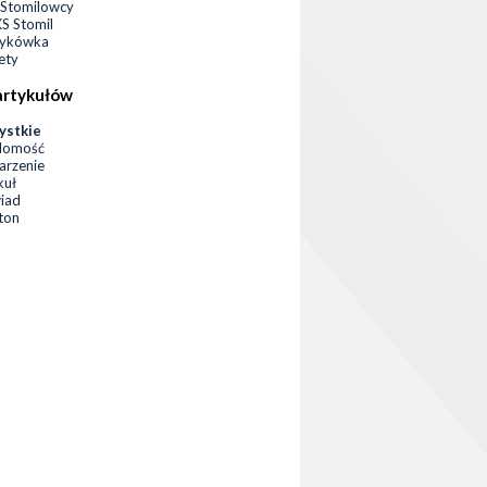
Stomilowcy
 Stomil
zykówka
ety
artykułów
ystkie
domość
rzenie
kuł
iad
eton