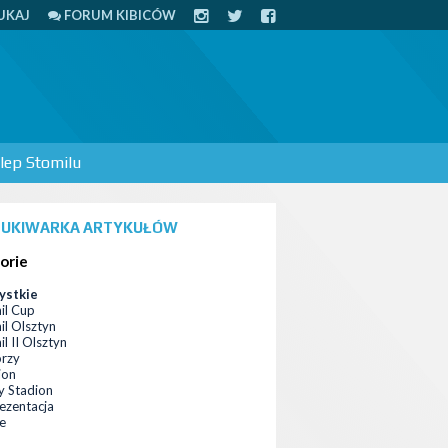
UKAJ
FORUM KIBICÓW
lep Stomilu
UKIWARKA ARTYKUŁÓW
orie
ystkie
il Cup
il Olsztyn
l II Olsztyn
orzy
ion
 Stadion
ezentacja
ce