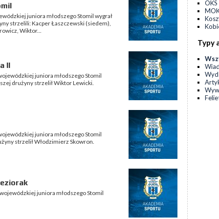
OKS 
omil
MOKS
ojewódzkiej juniora młodszego Stomil wygrał
Kos
yny strzelili: Kacper Łaszczewski (siedem),
Kobi
owicz, Wiktor...
Typy 
Wsz
 II
Wia
Wyda
i wojewódzkiej juniora młodszego Stomil
Arty
szej drużyny strzelił Wiktor Lewicki.
Wyw
Feli
i wojewódzkiej juniora młodszego Stomil
rużyny strzelił Włodzimierz Skowron.
Jeziorak
i wojewódzkiej juniora młodszego Stomil