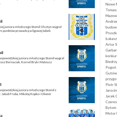
.
Nowe M
Tomasz
Mazowi
il
Andrze
budowa
zkiej juniora młodszego Stomil Olsztyn wygrał
em punktów prowadzą w ligowej tabeli.
Prusz
Łukasz 
Artur 
Garbar
il
konkur
i wojewódzkiej juniora młodszego Stomil wygrał
Biedrz
rtosz Bernaciak, Kornel Bryk i Mateusz
Pogoń 
Gutów
przyg
l
Piotr S
Jarocin
 wojewódzkiej juniora młodszego Stomil z
 Jakub Fruba, Mikołaj Kopko i Oliwier
Jacek 
Czeres
Bytom
Motor 
il