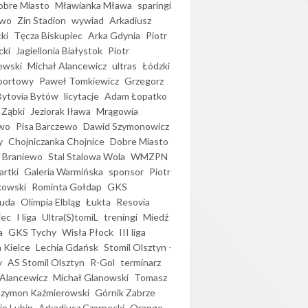
bre Miasto
Mławianka Mława
sparingi
ewo
Zin Stadion
wywiad
Arkadiusz
ki
Tęcza Biskupiec
Arka Gdynia
Piotr
cki
Jagiellonia Białystok
Piotr
ewski
Michał Alancewicz
ultras
Łódzki
portowy
Paweł Tomkiewicz
Grzegorz
Bytovia Bytów
licytacje
Adam Łopatko
 Ząbki
Jeziorak Iława
Mrągowia
wo
Pisa Barczewo
Dawid Szymonowicz
y
Chojniczanka Chojnice
Dobre Miasto
 Braniewo
Stal Stalowa Wola
WMZPN
artki
Galeria Warmińska
sponsor
Piotr
kowski
Rominta Gołdap
GKS
uda
Olimpia Elbląg
Łukta
Resovia
iec
I liga
Ultra(S)tomiL
treningi
Miedź
a
GKS Tychy
Wisła Płock
III liga
 Kielce
Lechia Gdańsk
Stomil Olsztyn -
y
AS Stomil Olsztyn
R-Gol
terminarz
Alancewicz
Michał Glanowski
Tomasz
Szymon Kaźmierowski
Górnik Zabrze
ie Lubin
Arkadiusz Czarnecki
Orange