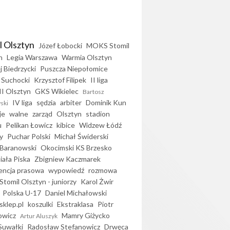
l Olsztyn
Józef Łobocki
MOKS Stomil
n
Legia Warszawa
Warmia Olsztyn
j Biedrzycki
Puszcza Niepołomice
 Suchocki
Krzysztof Filipek
II liga
II Olsztyn
GKS Wikielec
Bartosz
IV liga
sędzia
arbiter
Dominik Kun
ski
je
walne
zarząd
Olsztyn
stadion
u
Pelikan Łowicz
kibice
Widzew Łódź
y
Puchar Polski
Michał Świderski
Baranowski
Okocimski KS Brzesko
iała Piska
Zbigniew Kaczmarek
encja prasowa
wypowiedź
rozmowa
Stomil Olsztyn - juniorzy
Karol Żwir
Polska U-17
Daniel Michałowski
sklep.pl
koszulki
Ekstraklasa
Piotr
owicz
Mamry Giżycko
Artur Aluszyk
Suwałki
Radosław Stefanowicz
Drwęca