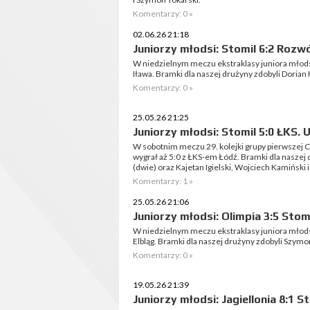
Komentarzy: 0 »
02.06.26 21:18
Juniorzy młodsi: Stomil 6:2 Rozw
W niedzielnym meczu ekstraklasy juniora młod
Iława. Bramki dla naszej drużyny zdobyli Dorian
Komentarzy: 0 »
25.05.26 21:25
Juniorzy młodsi: Stomil 5:0 ŁKS.
W sobotnim meczu 29. kolejki grupy pierwszej C
wygrał aż 5:0 z ŁKS-em Łódź. Bramki dla nasze
(dwie) oraz Kajetan Igielski, Wojciech Kamiński 
Komentarzy: 1 »
25.05.26 21:06
Juniorzy młodsi: Olimpia 3:5 Stom
W niedzielnym meczu ekstraklasy juniora młods
Elbląg. Bramki dla naszej drużyny zdobyli Szymon
Komentarzy: 0 »
19.05.26 21:39
Juniorzy młodsi: Jagiellonia 8:1 S