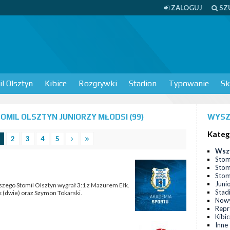
ZALOGUJ
SZ
l Olsztyn
Kibice
Rozgrywki
Stadion
Typowanie
Sk
MIL OLSZTYN JUNIORZY MŁODSI (99)
WYSZ
Kateg
2
3
4
5
Wsz
Stom
Stom
Stomi
Juni
zego Stomil Olsztyn wygrał 3:1 z Mazurem Ełk.
Stad
k (dwie) oraz Szymon Tokarski.
Nowy
Repr
Kibi
Inne