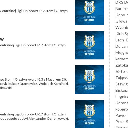
DKS Do
Barcz
Centralnej Ligi Juniorów U-17 Stomil Olsztyn
Kopruc
Głowa
Wypni
Klub S
ew
Lech
entralnej Ligi Juniorów U-17 Stomil Olsztyn
Dolcan
Mrągo
karnet
Zatoka
żółte k
Zającz
o Stomil Olsztyn wygrał 6:3 z Mazurem Ełk.
Stawig
mczyk, Łukasz Dramowicz, Wojciech Kamiński,
askowski.
Biskup
Legnic
Korona
kobiet
entralnej Ligi Juniorów U-17 Stomil Olsztyn
Paweł 
zego zespołu zdobył Aleksander Ochenkowski.
Ptak
Zagłęb