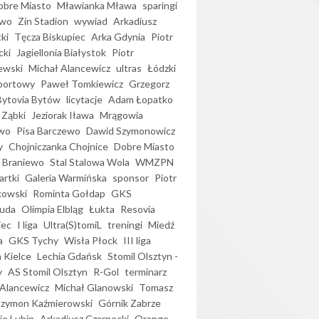
bre Miasto
Mławianka Mława
sparingi
ewo
Zin Stadion
wywiad
Arkadiusz
ki
Tęcza Biskupiec
Arka Gdynia
Piotr
cki
Jagiellonia Białystok
Piotr
ewski
Michał Alancewicz
ultras
Łódzki
portowy
Paweł Tomkiewicz
Grzegorz
Bytovia Bytów
licytacje
Adam Łopatko
 Ząbki
Jeziorak Iława
Mrągowia
wo
Pisa Barczewo
Dawid Szymonowicz
y
Chojniczanka Chojnice
Dobre Miasto
 Braniewo
Stal Stalowa Wola
WMZPN
artki
Galeria Warmińska
sponsor
Piotr
kowski
Rominta Gołdap
GKS
uda
Olimpia Elbląg
Łukta
Resovia
iec
I liga
Ultra(S)tomiL
treningi
Miedź
a
GKS Tychy
Wisła Płock
III liga
 Kielce
Lechia Gdańsk
Stomil Olsztyn -
y
AS Stomil Olsztyn
R-Gol
terminarz
Alancewicz
Michał Glanowski
Tomasz
Szymon Kaźmierowski
Górnik Zabrze
ie Lubin
Arkadiusz Czarnecki
Orange