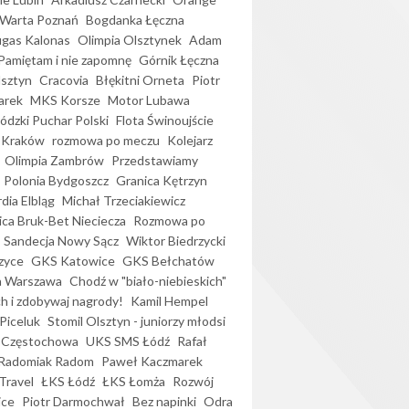
Warta Poznań
Bogdanka Łęczna
gas Kalonas
Olimpia Olsztynek
Adam
Pamiętam i nie zapomnę
Górnik Łęczna
lsztyn
Cracovia
Błękitni Orneta
Piotr
arek
MKS Korsze
Motor Lubawa
dzki Puchar Polski
Flota Świnoujście
 Kraków
rozmowa po meczu
Kolejarz
Olimpia Zambrów
Przedstawiamy
Polonia Bydgoszcz
Granica Kętrzyn
dia Elbląg
Michał Trzeciakiewicz
ica Bruk-Bet Nieciecza
Rozmowa po
Sandecja Nowy Sącz
Wiktor Biedrzycki
zyce
GKS Katowice
GKS Bełchatów
a Warszawa
Chodź w "biało-niebieskich"
h i zdobywaj nagrody!
Kamil Hempel
Piceluk
Stomil Olsztyn - juniorzy młodsi
 Częstochowa
UKS SMS Łódź
Rafał
Radomiak Radom
Paweł Kaczmarek
Travel
ŁKS Łódź
ŁKS Łomża
Rozwój
ice
Piotr Darmochwał
Bez napinki
Odra