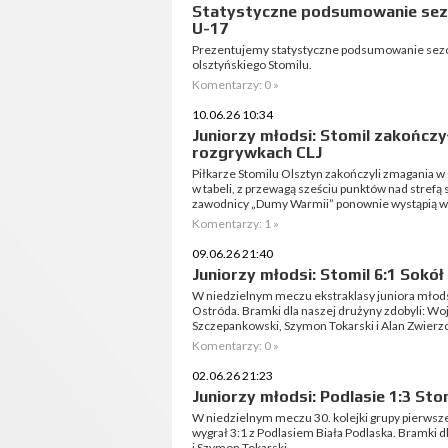
Statystyczne podsumowanie sezo
U-17
Prezentujemy statystyczne podsumowanie sez
olsztyńskiego Stomilu.
Komentarzy: 0 »
10.06.26 10:34
Juniorzy młodsi: Stomil zakończy
rozgrywkach CLJ
Piłkarze Stomilu Olsztyn zakończyli zmagania w
w tabeli, z przewagą sześciu punktów nad stref
zawodnicy „Dumy Warmii” ponownie wystąpią w 
Komentarzy: 1 »
09.06.26 21:40
Juniorzy młodsi: Stomil 6:1 Sokół
W niedzielnym meczu ekstraklasy juniora młods
Ostróda. Bramki dla naszej drużyny zdobyli: Woj
Szczepankowski, Szymon Tokarski i Alan Zwierz
Komentarzy: 0 »
02.06.26 21:23
Juniorzy młodsi: Podlasie 1:3 Sto
W niedzielnym meczu 30. kolejki grupy pierwsze
wygrał 3:1 z Podlasiem Biała Podlaska. Bramki 
i Szymon Tokarski.