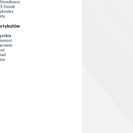
Stomilowcy
 Stomil
zykówka
ety
artykułów
ystkie
domość
rzenie
kuł
iad
eton