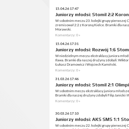
15.04.26 17:47
Juniorzy młodsi: Stomil 2:2 Koro
W sobotnim meczu 23. kolejki grupy pierwszej C
zremisował 2:2 z Koroną Kielce. Bramki dla nas
Morawski.
Komentarzy: 0 »
15.04.26 17:31
Juniorzy młodsi: Rozwój 1:6 Stom
W niedzielnym meczu ekstraklasy juniora młod
Iława. Bramki dla naszej drużyny zdobyli: Wiktor
Łukasz Dramowicz i Wojciech Kamiński.
Komentarzy: 0 »
31.03.26 17:46
Juniorzy młodsi: Stomil 2:1 Olimp
W sobotnim meczu ekstraklasy juniora młodszego
Bramki dla naszej drużyny zdobyli Filip Janicki i
Komentarzy: 0 »
30.03.26 17:10
Juniorzy młodsi: AKS SMS 1:1 Sto
W sobotnim meczu 22. kolejki grupy pierwszej C