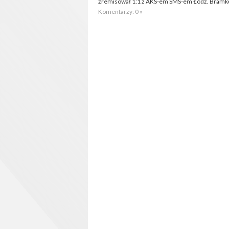
zremisował 1:1 z AKS-em SMS-em Łódź. Bramkę
Komentarzy: 0 »