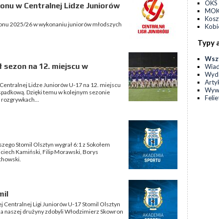
OKS 
nu w Centralnej Lidze Juniorów
MOKS
Kos
onu 2025/26 w wykonaniu juniorów młodszych
Kobi
Typy 
Wsz
ł sezon na 12. miejscu w
Wia
Wyda
Arty
 Centralnej Lidze Juniorów U-17 na 12. miejscu
Wyw
ą spadkową. Dzięki temu w kolejnym sezonie
Feli
rozgrywkach...
zego Stomil Olsztyn wygrał 6:1 z Sokołem
ciech Kamiński, Filip Morawski, Borys
chowski.
mil
j Centralnej Ligi Juniorów U-17 Stomil Olsztyn
dla naszej drużyny zdobyli Włodzimierz Skowron