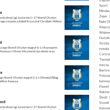
Sport
Mindau
na
Zejer
entralnej Ligi Juniorów U-17 Stomil Olsztyn
Naki O
zego zespołu zdobyli Krzysztof Chrobak i Wiktor
Klepcz
Wojewó
Hutnik
il
Stróże
szego Stomil Olsztyn wygrał 6:1 z Rozwojem
rywala
 Kawuza i Olivier Miszewski (po dwie) oraz
Concor
Termal
meczu
Bartos
ia
Poloni
 Stomil Olsztyn wygrał 2:1 z Olimpią Elbląg.
barwac
 Wiktor Kawuza.
Paweł 
Raków
Śledź
mil
Stomil 
entralnej Ligi Juniorów U-17 Stomil Olsztyn
Katow