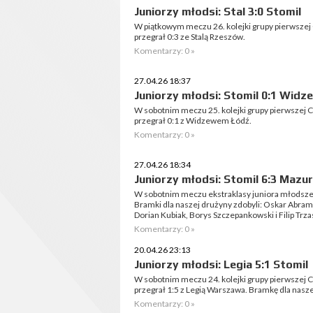
Juniorzy młodsi: Stal 3:0 Stomil
W piątkowym meczu 26. kolejki grupy pierwszej 
przegrał 0:3 ze Stalą Rzeszów.
Komentarzy: 0 »
27.04.26 18:37
Juniorzy młodsi: Stomil 0:1 Widz
W sobotnim meczu 25. kolejki grupy pierwszej C
przegrał 0:1 z Widzewem Łódź.
Komentarzy: 0 »
27.04.26 18:34
Juniorzy młodsi: Stomil 6:3 Mazur
W sobotnim meczu ekstraklasy juniora młodszeg
Bramki dla naszej drużyny zdobyli: Oskar Abra
Dorian Kubiak, Borys Szczepankowski i Filip Trz
Komentarzy: 0 »
20.04.26 23:13
Juniorzy młodsi: Legia 5:1 Stomil
W sobotnim meczu 24. kolejki grupy pierwszej C
przegrał 1:5 z Legią Warszawa. Bramkę dla nas
Komentarzy: 0 »