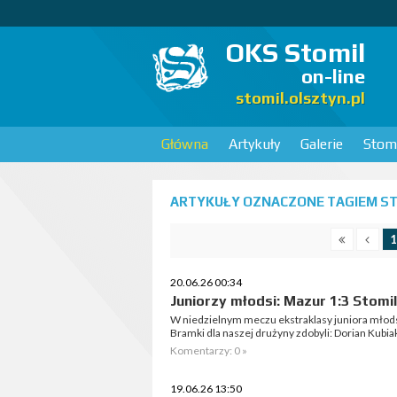
OKS Stomil
on-line
stomil.olsztyn.pl
Główna
Artykuły
Galerie
Stomi
ARTYKUŁY OZNACZONE TAGIEM STO
1
20.06.26 00:34
Juniorzy młodsi: Mazur 1:3 Stomil
W niedzielnym meczu ekstraklasy juniora młods
Bramki dla naszej drużyny zdobyli: Dorian Kubia
Komentarzy: 0 »
19.06.26 13:50