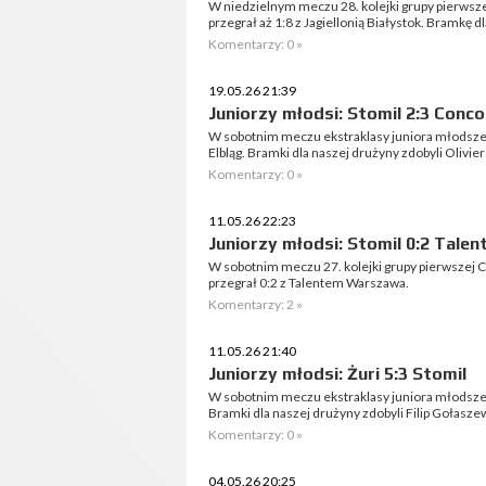
W niedzielnym meczu 28. kolejki grupy pierwsze
przegrał aż 1:8 z Jagiellonią Białystok. Bramkę d
Komentarzy: 0 »
19.05.26 21:39
Juniorzy młodsi: Stomil 2:3 Conco
W sobotnim meczu ekstraklasy juniora młodszeg
Elbląg. Bramki dla naszej drużyny zdobyli Olivi
Komentarzy: 0 »
11.05.26 22:23
Juniorzy młodsi: Stomil 0:2 Talen
W sobotnim meczu 27. kolejki grupy pierwszej C
przegrał 0:2 z Talentem Warszawa.
Komentarzy: 2 »
11.05.26 21:40
Juniorzy młodsi: Żuri 5:3 Stomil
W sobotnim meczu ekstraklasy juniora młodszego
Bramki dla naszej drużyny zdobyli Filip Gołaszew
Komentarzy: 0 »
04.05.26 20:25