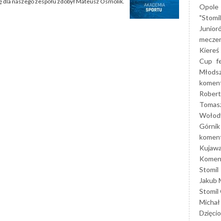
 dla naszego zespołu zdobył Mateusz Osmolik.
Opole
"Stomi
Junior
mecze
Kiereś
Cup
f
Młods
koment
Robert
Tomas
Wołod
Górnik
koment
Kujaw
Koment
Stomil
Jakub 
Stomil
Michał
Dzięcio