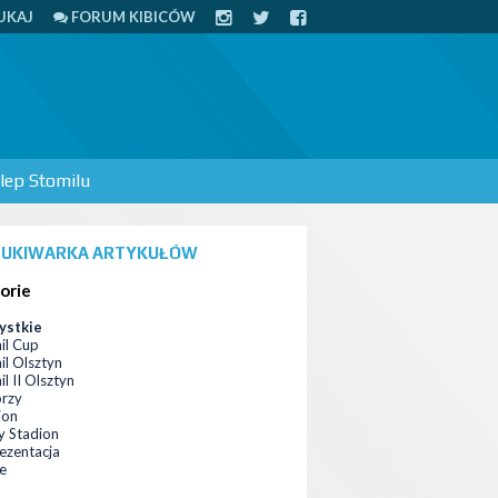
UKAJ
FORUM KIBICÓW
lep Stomilu
UKIWARKA ARTYKUŁÓW
orie
ystkie
il Cup
il Olsztyn
l II Olsztyn
orzy
ion
 Stadion
ezentacja
ce