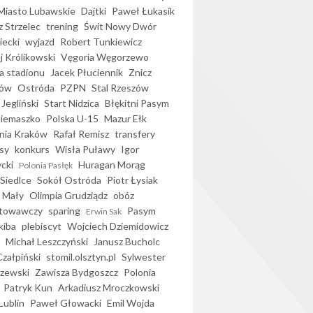
iasto Lubawskie
Dajtki
Paweł Łukasik
 Strzelec
trening
Świt Nowy Dwór
ecki
wyjazd
Robert Tunkiewicz
j Królikowski
Vęgoria Węgorzewo
 stadionu
Jacek Płuciennik
Znicz
ków
Ostróda
PZPN
Stal Rzeszów
Jegliński
Start Nidzica
Błękitni Pasym
Siemaszko
Polska U-15
Mazur Ełk
nia Kraków
Rafał Remisz
transfery
sy
konkurs
Wisła Puławy
Igor
ycki
Huragan Morąg
Polonia Pasłęk
Siedlce
Sokół Ostróda
Piotr Łysiak
 Mały
Olimpia Grudziądz
obóz
otowawczy
sparing
Pasym
Erwin Sak
kiba
plebiscyt
Wojciech Dziemidowicz
Michał Leszczyński
Janusz Bucholc
Czałpiński
stomil.olsztyn.pl
Sylwester
zewski
Zawisza Bydgoszcz
Polonia
Patryk Kun
Arkadiusz Mroczkowski
Lublin
Paweł Głowacki
Emil Wojda