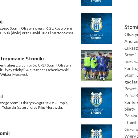
ój
Stomi
szego Stomil Olsztyn wygrał 6:2 z Rozwojem
 Kubiak (dwie) oraz Dawid Duda i Matteo Sessa.
Olszty
Andrze
Łukasz
Stomil 
 Utrzymanie Stomilu
Bartkow
entralnej Ligi Juniorów U-17 Stomil Olsztyn
kontuz
j drużyny zdobyli: Aleksander Ochenkowski
i Wiktor Morawski.
Stomil
gadżet
Paweł 
Znicz B
il
konfer
zego Stomil Olsztyn wygrał 5:3 z Olimpią
 Tokarski (cztery) oraz Filip Morawski.
bilety
Polska
stomil-
Grzym
tomil
Wigry 