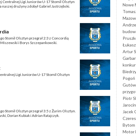
j Centralnej Ligi Juniorów U-17 Stomil Olsztyn
Nowe M
la naszej drużyny zdobył Gabriel Jastrzębski.
Tomasz
Mazowi
Andrze
budowa
rdia
Prusz
o Stomil Olsztyn przegrał 2:3 z Concordią
er Miszewski i Borys Szczepankowski.
Łukasz 
Artur 
Garbar
konkur
t
Biedrz
entralnej Ligi Juniorów U-17 Stomil Olsztyn
Pogoń 
Gutów
przyg
Piotr S
Jarocin
 Stomil Olsztyn przegrał 3:5 z Żurim Olsztyn.
Jacek 
ski, Dorian Kubiak i Adrian Ratajczyk.
Czeres
Bytom
Motor 