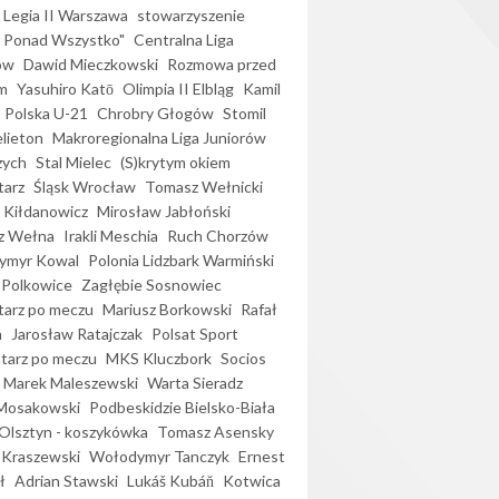
Legia II Warszawa
stowarzyszenie
l Ponad Wszystko"
Centralna Liga
ów
Dawid Mieczkowski
Rozmowa przed
m
Yasuhiro Katō
Olimpia II Elbląg
Kamil
Polska U-21
Chrobry Głogów
Stomil
elieton
Makroregionalna Liga Juniorów
zych
Stal Mielec
(S)krytym okiem
arz
Śląsk Wrocław
Tomasz Wełnicki
 Kiłdanowicz
Mirosław Jabłoński
z Wełna
Irakli Meschia
Ruch Chorzów
ymyr Kowal
Polonia Lidzbark Warmiński
 Polkowice
Zagłębie Sosnowiec
arz po meczu
Mariusz Borkowski
Rafał
a
Jarosław Ratajczak
Polsat Sport
arz po meczu
MKS Kluczbork
Socios
Marek Maleszewski
Warta Sieradz
Mosakowski
Podbeskidzie Bielsko-Biała
 Olsztyn - koszykówka
Tomasz Asensky
 Kraszewski
Wołodymyr Tanczyk
Ernest
ł
Adrian Stawski
Lukáš Kubáň
Kotwica