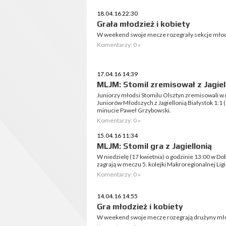
18.04.16 22:30
Grała młodzież i kobiety
W weekend swoje mecze rozegrały sekcje młodz
Komentarzy: 0 »
17.04.16 14:39
MLJM: Stomil zremisował z Jagiel
Juniorzy młodsi Stomilu Olsztyn zremisowali w 
Juniorów Młodszych z Jagiellonią Białystok 1:1 (1
minucie Paweł Grzybowski.
Komentarzy: 0 »
15.04.16 11:34
MLJM: Stomil gra z Jagiellonią
W niedzielę (17 kwietnia) o godzinie 13:00 w D
zagrają w meczu 5. kolejki Makroregionalnej Ligi
Komentarzy: 0 »
14.04.16 14:55
Gra młodzież i kobiety
W weekend swoje mecze rozegrają drużyny młod