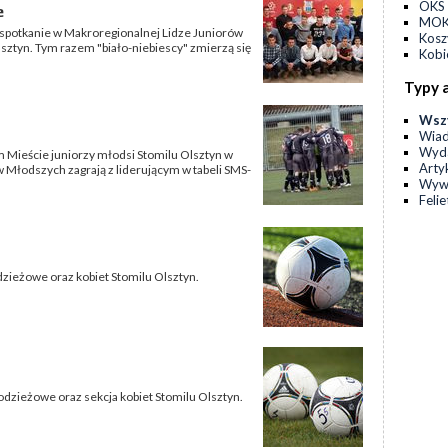
OKS 
e
MOKS
e spotkanie w Makroregionalnej Lidze Juniorów
Kos
sztyn. Tym razem "biało-niebiescy" zmierzą się
Kobi
Typy 
Wsz
Wia
Wyda
m Mieście juniorzy młodsi Stomilu Olsztyn w
Arty
w Młodszych zagrają z liderującym w tabeli SMS-
Wyw
Feli
ieżowe oraz kobiet Stomilu Olsztyn.
zieżowe oraz sekcja kobiet Stomilu Olsztyn.