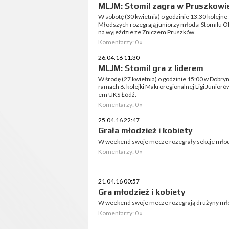
MLJM: Stomil zagra w Pruszkowi
W sobotę (30 kwietnia) o godzinie 13:30 kolejn
Młodszych rozegrają juniorzy młodsi Stomilu Ol
na wyjeździe ze Zniczem Pruszków.
Komentarzy: 0 »
26.04.16 11:30
MLJM: Stomil gra z liderem
W środę (27 kwietnia) o godzinie 15:00 w Dobry
ramach 6. kolejki Makroregionalnej Ligi Junioró
em UKS Łódź.
Komentarzy: 0 »
25.04.16 22:47
Grała młodzież i kobiety
W weekend swoje mecze rozegrały sekcje młodz
Komentarzy: 0 »
21.04.16 00:57
Gra młodzież i kobiety
W weekend swoje mecze rozegrają drużyny młod
Komentarzy: 0 »