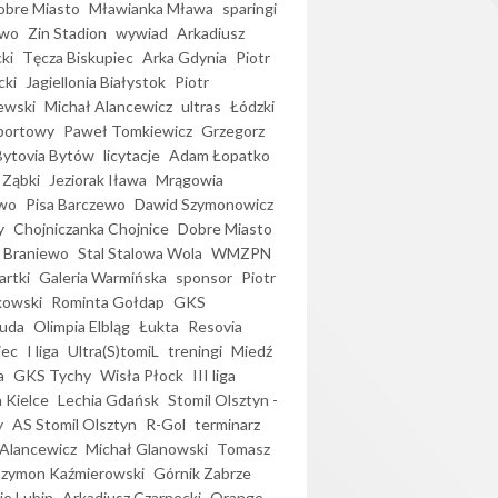
bre Miasto
Mławianka Mława
sparingi
ewo
Zin Stadion
wywiad
Arkadiusz
ki
Tęcza Biskupiec
Arka Gdynia
Piotr
cki
Jagiellonia Białystok
Piotr
ewski
Michał Alancewicz
ultras
Łódzki
portowy
Paweł Tomkiewicz
Grzegorz
Bytovia Bytów
licytacje
Adam Łopatko
 Ząbki
Jeziorak Iława
Mrągowia
wo
Pisa Barczewo
Dawid Szymonowicz
y
Chojniczanka Chojnice
Dobre Miasto
 Braniewo
Stal Stalowa Wola
WMZPN
artki
Galeria Warmińska
sponsor
Piotr
kowski
Rominta Gołdap
GKS
uda
Olimpia Elbląg
Łukta
Resovia
iec
I liga
Ultra(S)tomiL
treningi
Miedź
a
GKS Tychy
Wisła Płock
III liga
 Kielce
Lechia Gdańsk
Stomil Olsztyn -
y
AS Stomil Olsztyn
R-Gol
terminarz
Alancewicz
Michał Glanowski
Tomasz
Szymon Kaźmierowski
Górnik Zabrze
ie Lubin
Arkadiusz Czarnecki
Orange