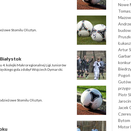
Nowe M
Tomasz
Mazowi
Andrze
budowa
eżowe Stomilu Olsztyn.
Prusz
Łukasz 
Artur 
Garbar
Białystok
konkur
 4. kolejki Makroregionalnej Ligi Juniorów
Biedrz
ięskiego gola zdobył Wojciech Dymarski.
Pogoń 
Gutów
przyg
Piotr S
dzieżowe Stomilu Olsztyn.
Jarocin
Jacek 
Czeres
Bytom
Motor 
toku