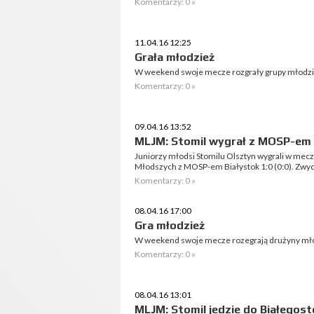
Komentarzy: 0 »
11.04.16 12:25
Grała młodzież
W weekend swoje mecze rozgrały grupy młodzi
Komentarzy: 0 »
09.04.16 13:52
MLJM: Stomil wygrał z MOSP-em 
Juniorzy młodsi Stomilu Olsztyn wygrali w meczu
Młodszych z MOSP-em Białystok 1:0 (0:0). Zwyc
Komentarzy: 0 »
08.04.16 17:00
Gra młodzież
W weekend swoje mecze rozegrają drużyny mło
Komentarzy: 0 »
08.04.16 13:01
MLJM: Stomil jedzie do Białegos