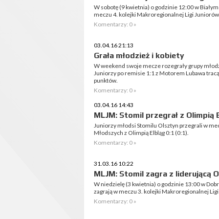
W sobotę (9 kwietnia) o godzinie 12:00 w Białym
meczu 4. kolejki Makroregionalnej Ligi Junior
Komentarzy: 0 »
03.04.16 21:13
Grała młodzież i kobiety
W weekend swoje mecze rozegrały grupy młodzie
Juniorzy po remisie 1:1 z Motorem Lubawa tracą d
punktów.
Komentarzy: 0 »
03.04.16 14:43
MLJM: Stomil przegrał z Olimpią 
Juniorzy młodsi Stomilu Olsztyn przegrali w mec
Młodszych z Olimpią Elbląg 0:1 (0:1).
Komentarzy: 0 »
31.03.16 10:22
MLJM: Stomil zagra z liderującą O
W niedzielę (3 kwietnia) o godzinie 13:00 w Dob
zagrają w meczu 3. kolejki Makroregionalnej Lig
Komentarzy: 0 »