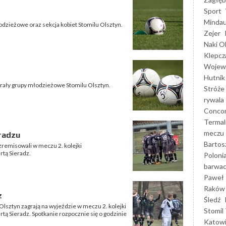
Sport
Mindau
zieżowe oraz sekcja kobiet Stomilu Olsztyn.
Zejer
Naki O
Klepcz
Wojewó
Hutnik
grały grupy młodzieżowe Stomilu Olsztyn.
Stróże
rywala
Concor
Termal
meczu
radzu
Bartos
remisowali w meczu 2. kolejki
tą Sieradz.
Poloni
barwac
Paweł 
Raków
z
Śledź
lsztyn zagrają na wyjeździe w meczu 2. kolejki
Stomil 
tą Sieradz. Spotkanie rozpocznie się o godzinie
Katow