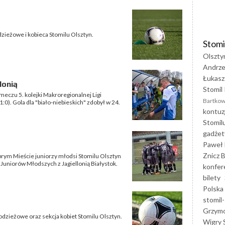
ieżowe i kobieca Stomilu Olsztyn.
Stomi
Olszty
Andrze
Łukasz
lonią
Stomil 
meczu 5. kolejki Makroregionalnej Ligi
Bartkow
:0). Gola dla "biało-niebieskich" zdobył w 24.
kontuz
Stomil
gadżet
Paweł 
Znicz B
obrym Mieście juniorzy młodsi Stomilu Olsztyn
 Juniorów Młodszych z Jagiellonią Białystok.
konfer
bilety
Polska
stomil-
Grzym
zieżowe oraz sekcja kobiet Stomilu Olsztyn.
Wigry 