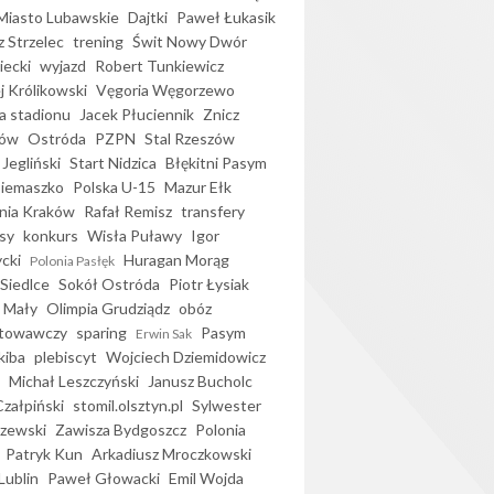
iasto Lubawskie
Dajtki
Paweł Łukasik
 Strzelec
trening
Świt Nowy Dwór
ecki
wyjazd
Robert Tunkiewicz
j Królikowski
Vęgoria Węgorzewo
 stadionu
Jacek Płuciennik
Znicz
ków
Ostróda
PZPN
Stal Rzeszów
Jegliński
Start Nidzica
Błękitni Pasym
Siemaszko
Polska U-15
Mazur Ełk
nia Kraków
Rafał Remisz
transfery
sy
konkurs
Wisła Puławy
Igor
ycki
Huragan Morąg
Polonia Pasłęk
Siedlce
Sokół Ostróda
Piotr Łysiak
 Mały
Olimpia Grudziądz
obóz
otowawczy
sparing
Pasym
Erwin Sak
kiba
plebiscyt
Wojciech Dziemidowicz
Michał Leszczyński
Janusz Bucholc
Czałpiński
stomil.olsztyn.pl
Sylwester
zewski
Zawisza Bydgoszcz
Polonia
Patryk Kun
Arkadiusz Mroczkowski
Lublin
Paweł Głowacki
Emil Wojda