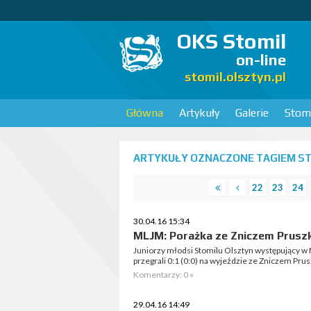
OKS Stomil
on-line
stomil.olsztyn.pl
Główna
Artykuły
Galerie
Stomi
ARTYKUŁY OZNACZONE TAGIEM STO
22
23
24
30.04.16 15:34
MLJM: Porażka ze Zniczem Prus
Juniorzy młodsi Stomilu Olsztyn występujący w
przegrali 0:1 (0:0) na wyjeździe ze Zniczem Pru
Komentarzy: 0 »
29.04.16 14:49