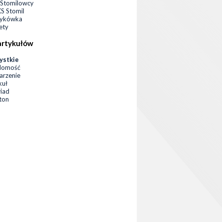
Stomilowcy
 Stomil
zykówka
ety
artykułów
ystkie
domość
rzenie
kuł
iad
eton