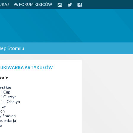
UKAJ
FORUM KIBICÓW
lep Stomilu
UKIWARKA ARTYKUŁÓW
orie
ystkie
il Cup
il Olsztyn
l II Olsztyn
orzy
ion
 Stadion
ezentacja
ce