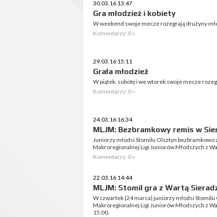
30.03.16 13:47
Gra młodzież i kobiety
W weekend swoje mecze rozegrają drużyny młod
Komentarzy: 0 »
29.03.16 15:11
Grała młodzież
W piątek. sobotę i we wtorek swoje mecze roze
Komentarzy: 0 »
24.03.16 16:34
MLJM: Bezbramkowy remis w Sie
Juniorzy młodsi Stomilu Olsztyn bezbramkowo z
Makroregionalnej Ligi Juniorów Młodszych z War
Komentarzy: 0 »
22.03.16 14:44
MLJM: Stomil gra z Wartą Sierad
W czwartek (24 marca) juniorzy młodsi Stomilu O
Makroregionalnej Ligi Juniorów Młodszych z War
15:00.