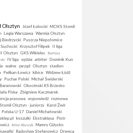
l Olsztyn
Józef Łobocki
MOKS Stomil
n
Legia Warszawa
Warmia Olsztyn
j Biedrzycki
Puszcza Niepołomice
 Suchocki
Krzysztof Filipek
II liga
II Olsztyn
GKS Wikielec
Bartosz
IV liga
sędzia
arbiter
Dominik Kun
ski
je
walne
zarząd
Olsztyn
stadion
u
Pelikan Łowicz
kibice
Widzew Łódź
y
Puchar Polski
Michał Świderski
Baranowski
Okocimski KS Brzesko
iała Piska
Zbigniew Kaczmarek
encja prasowa
wypowiedź
rozmowa
Stomil Olsztyn - juniorzy
Karol Żwir
Polska U-17
Daniel Michałowski
sklep.pl
koszulki
Ekstraklasa
Piotr
owicz
Mamry Giżycko
Artur Aluszyk
Suwałki
Radosław Stefanowicz
Drwęca