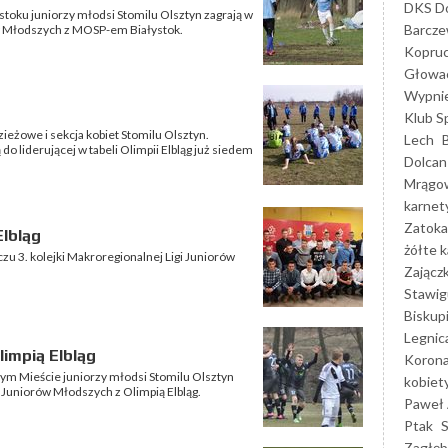
DKS Do
stoku juniorzy młodsi Stomilu Olsztyn zagrają w
Barcz
ów Młodszych z MOSP-em Białystok.
Kopruc
Głowa
Wypni
Klub S
żowe i sekcja kobiet Stomilu Olsztyn.
Lech
o liderującej w tabeli Olimpii Elbląg już siedem
Dolcan
Mrągo
karnet
Zatoka
Elbląg
żółte k
zu 3. kolejki Makroregionalnej Ligi Juniorów
Zającz
Stawig
Biskup
Legnic
limpią Elbląg
Korona
rym Mieście juniorzy młodsi Stomilu Olsztyn
kobiet
i Juniorów Młodszych z Olimpią Elbląg.
Paweł 
Ptak
Zagłęb