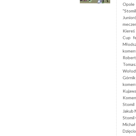
Opole
"Stomi
Junior
mecze
Kiereś
Cup
f
Młods
koment
Robert
Tomas
Wołod
Górnik
koment
Kujaw
Koment
Stomil
Jakub 
Stomil
Michał
Dzięcio