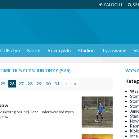
ZALOGUJ
SZ
l Olsztyn
Kibice
Rozgrywki
Stadion
Typowanie
Sk
MIL OLSZTYN JUNIORZY (928)
WYSZ
Kateg
25
26
27
28
29
30
31
Wsz
Stom
Stom
zków
Stomi
Juni
 Makroregionalnej Lidze Juniorów Młodszych
Stad
szków.
Nowy
Repr
Kibi
Inne