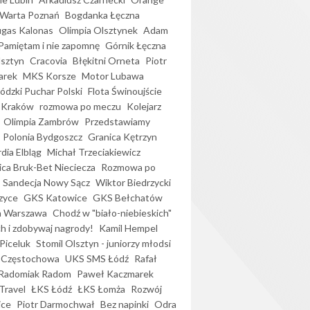
Warta Poznań
Bogdanka Łęczna
gas Kalonas
Olimpia Olsztynek
Adam
Pamiętam i nie zapomnę
Górnik Łęczna
lsztyn
Cracovia
Błękitni Orneta
Piotr
arek
MKS Korsze
Motor Lubawa
dzki Puchar Polski
Flota Świnoujście
 Kraków
rozmowa po meczu
Kolejarz
Olimpia Zambrów
Przedstawiamy
Polonia Bydgoszcz
Granica Kętrzyn
dia Elbląg
Michał Trzeciakiewicz
ica Bruk-Bet Nieciecza
Rozmowa po
Sandecja Nowy Sącz
Wiktor Biedrzycki
zyce
GKS Katowice
GKS Bełchatów
a Warszawa
Chodź w "biało-niebieskich"
h i zdobywaj nagrody!
Kamil Hempel
Piceluk
Stomil Olsztyn - juniorzy młodsi
 Częstochowa
UKS SMS Łódź
Rafał
Radomiak Radom
Paweł Kaczmarek
Travel
ŁKS Łódź
ŁKS Łomża
Rozwój
ice
Piotr Darmochwał
Bez napinki
Odra