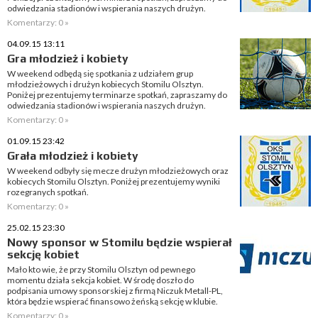
odwiedzania stadionów i wspierania naszych drużyn.
Komentarzy: 0 »
04.09.15 13:11
Gra młodzież i kobiety
W weekend odbędą się spotkania z udziałem grup
młodzieżowych i drużyn kobiecych Stomilu Olsztyn.
Poniżej prezentujemy terminarze spotkań, zapraszamy do
odwiedzania stadionów i wspierania naszych drużyn.
Komentarzy: 0 »
01.09.15 23:42
Grała młodzież i kobiety
W weekend odbyły się mecze drużyn młodzieżowych oraz
kobiecych Stomilu Olsztyn. Poniżej prezentujemy wyniki
rozegranych spotkań.
Komentarzy: 0 »
25.02.15 23:30
Nowy sponsor w Stomilu będzie wspierał
sekcję kobiet
Mało kto wie, że przy Stomilu Olsztyn od pewnego
momentu działa sekcja kobiet. W środę doszło do
podpisania umowy sponsorskiej z firmą Niczuk Metall-PL,
która będzie wspierać finansowo żeńską sekcję w klubie.
Komentarzy: 0 »