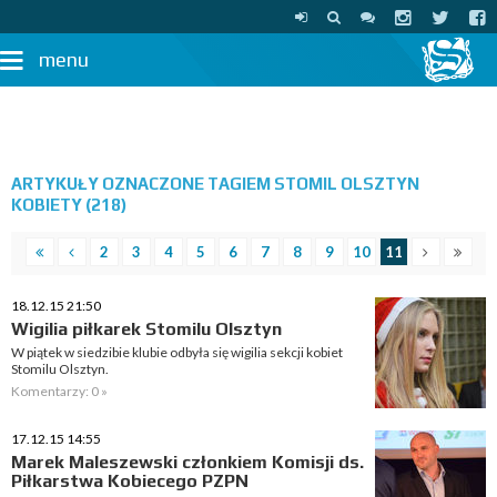
menu
ARTYKUŁY OZNACZONE TAGIEM STOMIL OLSZTYN
KOBIETY (218)
2
3
4
5
6
7
8
9
10
11
18.12.15 21:50
Wigilia piłkarek Stomilu Olsztyn
W piątek w siedzibie klubie odbyła się wigilia sekcji kobiet
Stomilu Olsztyn.
Komentarzy: 0 »
17.12.15 14:55
Marek Maleszewski członkiem Komisji ds.
Piłkarstwa Kobiecego PZPN