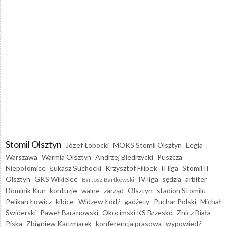
Stomil Olsztyn
Józef Łobocki
MOKS Stomil Olsztyn
Legia
Warszawa
Warmia Olsztyn
Andrzej Biedrzycki
Puszcza
Niepołomice
Łukasz Suchocki
Krzysztof Filipek
II liga
Stomil II
Olsztyn
GKS Wikielec
IV liga
sędzia
arbiter
Bartosz Bartkowski
Dominik Kun
kontuzje
walne
zarząd
Olsztyn
stadion Stomilu
Pelikan Łowicz
kibice
Widzew Łódź
gadżety
Puchar Polski
Michał
Świderski
Paweł Baranowski
Okocimski KS Brzesko
Znicz Biała
Piska
Zbigniew Kaczmarek
konferencja prasowa
wypowiedź