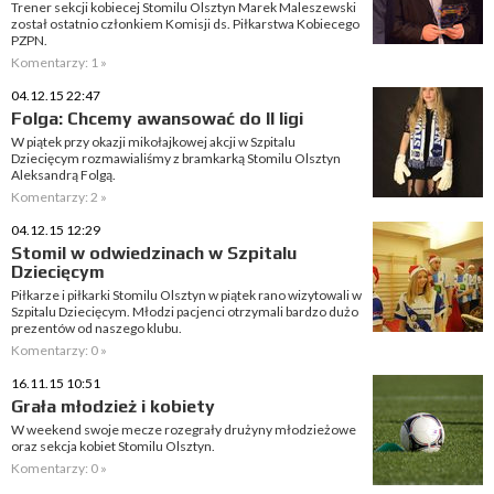
Trener sekcji kobiecej Stomilu Olsztyn Marek Maleszewski
został ostatnio członkiem Komisji ds. Piłkarstwa Kobiecego
PZPN.
Komentarzy: 1 »
04.12.15 22:47
Folga: Chcemy awansować do II ligi
W piątek przy okazji mikołajkowej akcji w Szpitalu
Dziecięcym rozmawialiśmy z bramkarką Stomilu Olsztyn
Aleksandrą Folgą.
Komentarzy: 2 »
04.12.15 12:29
Stomil w odwiedzinach w Szpitalu
Dziecięcym
Piłkarze i piłkarki Stomilu Olsztyn w piątek rano wizytowali w
Szpitalu Dziecięcym. Młodzi pacjenci otrzymali bardzo dużo
prezentów od naszego klubu.
Komentarzy: 0 »
16.11.15 10:51
Grała młodzież i kobiety
W weekend swoje mecze rozegrały drużyny młodzieżowe
oraz sekcja kobiet Stomilu Olsztyn.
Komentarzy: 0 »