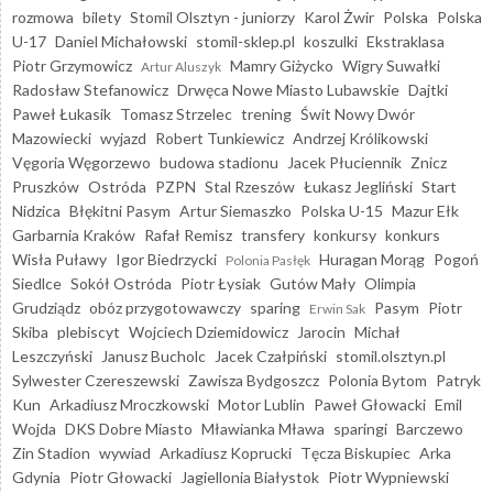
rozmowa
bilety
Stomil Olsztyn - juniorzy
Karol Żwir
Polska
Polska
U-17
Daniel Michałowski
stomil-sklep.pl
koszulki
Ekstraklasa
Piotr Grzymowicz
Mamry Giżycko
Wigry Suwałki
Artur Aluszyk
Radosław Stefanowicz
Drwęca Nowe Miasto Lubawskie
Dajtki
Paweł Łukasik
Tomasz Strzelec
trening
Świt Nowy Dwór
Mazowiecki
wyjazd
Robert Tunkiewicz
Andrzej Królikowski
Vęgoria Węgorzewo
budowa stadionu
Jacek Płuciennik
Znicz
Pruszków
Ostróda
PZPN
Stal Rzeszów
Łukasz Jegliński
Start
Nidzica
Błękitni Pasym
Artur Siemaszko
Polska U-15
Mazur Ełk
Garbarnia Kraków
Rafał Remisz
transfery
konkursy
konkurs
Wisła Puławy
Igor Biedrzycki
Huragan Morąg
Pogoń
Polonia Pasłęk
Siedlce
Sokół Ostróda
Piotr Łysiak
Gutów Mały
Olimpia
Grudziądz
obóz przygotowawczy
sparing
Pasym
Piotr
Erwin Sak
Skiba
plebiscyt
Wojciech Dziemidowicz
Jarocin
Michał
Leszczyński
Janusz Bucholc
Jacek Czałpiński
stomil.olsztyn.pl
Sylwester Czereszewski
Zawisza Bydgoszcz
Polonia Bytom
Patryk
Kun
Arkadiusz Mroczkowski
Motor Lublin
Paweł Głowacki
Emil
Wojda
DKS Dobre Miasto
Mławianka Mława
sparingi
Barczewo
Zin Stadion
wywiad
Arkadiusz Koprucki
Tęcza Biskupiec
Arka
Gdynia
Piotr Głowacki
Jagiellonia Białystok
Piotr Wypniewski