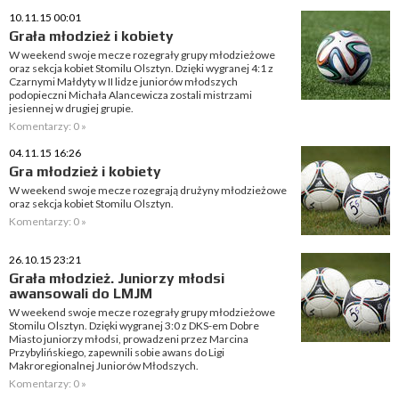
10.11.15 00:01
Grała młodzież i kobiety
W weekend swoje mecze rozegrały grupy młodzieżowe
oraz sekcja kobiet Stomilu Olsztyn. Dzięki wygranej 4:1 z
Czarnymi Małdyty w II lidze juniorów młodszych
podopieczni Michała Alancewicza zostali mistrzami
jesiennej w drugiej grupie.
Komentarzy: 0 »
04.11.15 16:26
Gra młodzież i kobiety
W weekend swoje mecze rozegrają drużyny młodzieżowe
oraz sekcja kobiet Stomilu Olsztyn.
Komentarzy: 0 »
26.10.15 23:21
Grała młodzież. Juniorzy młodsi
awansowali do LMJM
W weekend swoje mecze rozegrały grupy młodzieżowe
Stomilu Olsztyn. Dzięki wygranej 3:0 z DKS-em Dobre
Miasto juniorzy młodsi, prowadzeni przez Marcina
Przybylińskiego, zapewnili sobie awans do Ligi
Makroregionalnej Juniorów Młodszych.
Komentarzy: 0 »