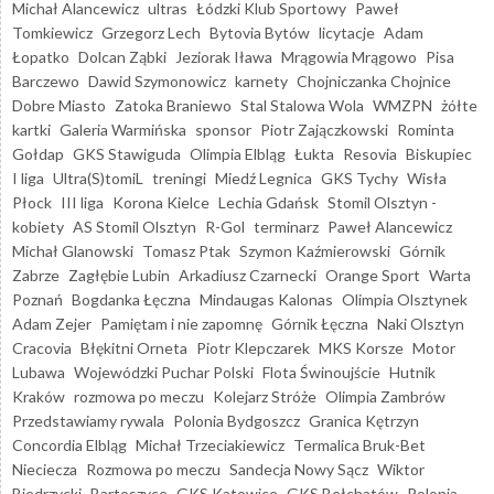
Michał Alancewicz
ultras
Łódzki Klub Sportowy
Paweł
Tomkiewicz
Grzegorz Lech
Bytovia Bytów
licytacje
Adam
Łopatko
Dolcan Ząbki
Jeziorak Iława
Mrągowia Mrągowo
Pisa
Barczewo
Dawid Szymonowicz
karnety
Chojniczanka Chojnice
Dobre Miasto
Zatoka Braniewo
Stal Stalowa Wola
WMZPN
żółte
kartki
Galeria Warmińska
sponsor
Piotr Zajączkowski
Rominta
Gołdap
GKS Stawiguda
Olimpia Elbląg
Łukta
Resovia
Biskupiec
I liga
Ultra(S)tomiL
treningi
Miedź Legnica
GKS Tychy
Wisła
Płock
III liga
Korona Kielce
Lechia Gdańsk
Stomil Olsztyn -
kobiety
AS Stomil Olsztyn
R-Gol
terminarz
Paweł Alancewicz
Michał Glanowski
Tomasz Ptak
Szymon Kaźmierowski
Górnik
Zabrze
Zagłębie Lubin
Arkadiusz Czarnecki
Orange Sport
Warta
Poznań
Bogdanka Łęczna
Mindaugas Kalonas
Olimpia Olsztynek
Adam Zejer
Pamiętam i nie zapomnę
Górnik Łęczna
Naki Olsztyn
Cracovia
Błękitni Orneta
Piotr Klepczarek
MKS Korsze
Motor
Lubawa
Wojewódzki Puchar Polski
Flota Świnoujście
Hutnik
Kraków
rozmowa po meczu
Kolejarz Stróże
Olimpia Zambrów
Przedstawiamy rywala
Polonia Bydgoszcz
Granica Kętrzyn
Concordia Elbląg
Michał Trzeciakiewicz
Termalica Bruk-Bet
Nieciecza
Rozmowa po meczu
Sandecja Nowy Sącz
Wiktor
Biedrzycki
Bartoszyce
GKS Katowice
GKS Bełchatów
Polonia