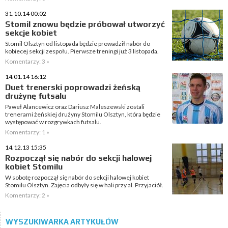
31.10.14 00:02
Stomil znowu będzie próbował utworzyć
sekcje kobiet
Stomil Olsztyn od listopada będzie prowadził nabór do
kobiecej sekcji zespołu. Pierwsze treningi już 3 listopada.
Komentarzy: 3 »
14.01.14 16:12
Duet trenerski poprowadzi żeńską
drużynę futsalu
Paweł Alancewicz oraz Dariusz Maleszewski zostali
trenerami żeńskiej drużyny Stomilu Olsztyn, która będzie
występować w rozgrywkach futsalu.
Komentarzy: 1 »
14.12.13 15:35
Rozpoczął się nabór do sekcji halowej
kobiet Stomilu
W sobotę rozpoczął się nabór do sekcji halowej kobiet
Stomilu Olsztyn. Zajęcia odbyły się w hali przy al. Przyjaciół.
Komentarzy: 2 »
WYSZUKIWARKA ARTYKUŁÓW