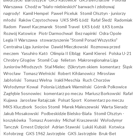
Warszawa
Chodź w "biało-niebieskich" barwach i zdobywaj
nagrody!
Kamil Hempel
Paweł Piceluk
Stomil Olsztyn - juniorzy
młodsi
Raków Częstochowa
UKS SMS Łódź
Rafał Śledź
Radomiak
Radom
Paweł Kaczmarek
Stomil Travel
ŁKS Łódź
ŁKS Łomża
Rozwój Katowice
Piotr Darmochwał
Bez napinki
Odra Opole
Legia II Warszawa
stowarzyszenie "Stomil Ponad Wszystko"
Centralna Liga Juniorów
Dawid Mieczkowski
Rozmowa przed
meczem
Yasuhiro Katō
Olimpia II Elbląg
Kamil Kiereś
Polska U-21
Chrobry Głogów
Stomil Cup
felieton
Makroregionalna Liga
Juniorów Młodszych
Stal Mielec
(S)krytym okiem
komentarz
Śląsk
Wrocław
Tomasz Wełnicki
Robert Kiłdanowicz
Mirosław
Jabłoński
Tomasz Wełna
Irakli Meschia
Ruch Chorzów
Wołodymyr Kowal
Polonia Lidzbark Warmiński
Górnik Polkowice
Zagłębie Sosnowiec
komentarz po meczu
Mariusz Borkowski
Rafał
Kujawa
Jarosław Ratajczak
Polsat Sport
Komentarz po meczu
MKS Kluczbork
Socios Stomil
Marek Maleszewski
Warta Sieradz
Jakub Mosakowski
Podbeskidzie Bielsko-Biała
Stomil Olsztyn -
koszykówka
Tomasz Asensky
Michał Kraszewski
Wołodymyr
Tanczyk
Ernest Dzięcioł
Adrian Stawski
Lukáš Kubáň
Kotwica
Kołobrzeg
GKS 1962 Jastrzębie
GKS Jastrzębie
Bruk-Bet