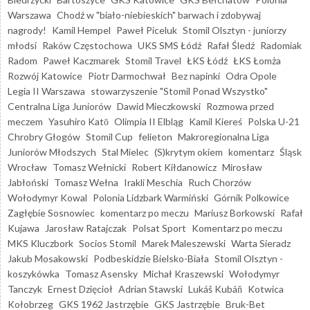
Warszawa
Chodź w "biało-niebieskich" barwach i zdobywaj
nagrody!
Kamil Hempel
Paweł Piceluk
Stomil Olsztyn - juniorzy
młodsi
Raków Częstochowa
UKS SMS Łódź
Rafał Śledź
Radomiak
Radom
Paweł Kaczmarek
Stomil Travel
ŁKS Łódź
ŁKS Łomża
Rozwój Katowice
Piotr Darmochwał
Bez napinki
Odra Opole
Legia II Warszawa
stowarzyszenie "Stomil Ponad Wszystko"
Centralna Liga Juniorów
Dawid Mieczkowski
Rozmowa przed
meczem
Yasuhiro Katō
Olimpia II Elbląg
Kamil Kiereś
Polska U-21
Chrobry Głogów
Stomil Cup
felieton
Makroregionalna Liga
Juniorów Młodszych
Stal Mielec
(S)krytym okiem
komentarz
Śląsk
Wrocław
Tomasz Wełnicki
Robert Kiłdanowicz
Mirosław
Jabłoński
Tomasz Wełna
Irakli Meschia
Ruch Chorzów
Wołodymyr Kowal
Polonia Lidzbark Warmiński
Górnik Polkowice
Zagłębie Sosnowiec
komentarz po meczu
Mariusz Borkowski
Rafał
Kujawa
Jarosław Ratajczak
Polsat Sport
Komentarz po meczu
MKS Kluczbork
Socios Stomil
Marek Maleszewski
Warta Sieradz
Jakub Mosakowski
Podbeskidzie Bielsko-Biała
Stomil Olsztyn -
koszykówka
Tomasz Asensky
Michał Kraszewski
Wołodymyr
Tanczyk
Ernest Dzięcioł
Adrian Stawski
Lukáš Kubáň
Kotwica
Kołobrzeg
GKS 1962 Jastrzębie
GKS Jastrzębie
Bruk-Bet