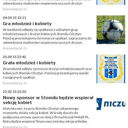
odwiedzania stadionów i wspierania naszych drużyn.
Komentarzy: 0 »
04.09.15 13:11
Gra młodzież i kobiety
W weekend odbędą się spotkania z udziałem grup
młodzieżowych i drużyn kobiecych Stomilu Olsztyn.
Poniżej prezentujemy terminarze spotkań, zapraszamy do
odwiedzania stadionów i wspierania naszych drużyn.
Komentarzy: 0 »
01.09.15 23:42
Grała młodzież i kobiety
W weekend odbyły się mecze drużyn młodzieżowych oraz
kobiecych Stomilu Olsztyn. Poniżej prezentujemy wyniki
rozegranych spotkań.
Komentarzy: 0 »
25.02.15 23:30
Nowy sponsor w Stomilu będzie wspierał
sekcję kobiet
Mało kto wie, że przy Stomilu Olsztyn od pewnego
momentu działa sekcja kobiet. W środę doszło do
podpisania umowy sponsorskiej z firmą Niczuk Metall-PL,
która będzie wspierać finansowo żeńską sekcję w klubie.
Komentarzy: 0 »