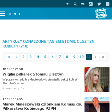
menu
ARTYKUŁY OZNACZONE TAGIEM STOMIL OLSZTYN
KOBIETY (218)
2
3
4
5
6
7
8
9
10
11
18.12.15 21:50
Wigilia piłkarek Stomilu Olsztyn
W piątek w siedzibie klubie odbyła się wigilia sekcji kobiet
Stomilu Olsztyn.
Komentarzy: 0 »
17.12.15 14:55
Marek Maleszewski członkiem Komisji ds.
Piłkarstwa Kobiecego PZPN