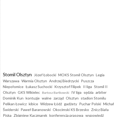
Stomil Olsztyn
Józef Łobocki
MOKS Stomil Olsztyn
Legia
Warszawa
Warmia Olsztyn
Andrzej Biedrzycki
Puszcza
Niepołomice
Łukasz Suchocki
Krzysztof Filipek
II liga
Stomil II
Olsztyn
GKS Wikielec
IV liga
sędzia
arbiter
Bartosz Bartkowski
Dominik Kun
kontuzje
walne
zarząd
Olsztyn
stadion Stomilu
Pelikan Łowicz
kibice
Widzew Łódź
gadżety
Puchar Polski
Michał
Świderski
Paweł Baranowski
Okocimski KS Brzesko
Znicz Biała
Piska
Zbigniew Kaczmarek
konferencja prasowa
wypowiedź