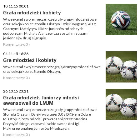
10.11.15 00:01
Grała młodzież i kobiety
W weekend swoje mecze rozegrały grupy młodzieżowe
oraz sekcja kobiet Stomilu Olsztyn. Dzięki wygranej 4:1 z
Czarnymi Małdyty w II lidze juniorów młodszych
podopieczni Michała Alancewicza zostali mistrzami
jesiennej w drugiej grupie.
Komentarzy: 0 »
04.11.15 16:26
Gra młodzież i kobiety
W weekend swoje mecze rozegrają drużyny młodzieżowe
oraz sekcja kobiet Stomilu Olsztyn.
Komentarzy: 0 »
26.10.15 23:21
Grała młodzież. Juniorzy młodsi
awansowali do LMJM
W weekend swoje mecze rozegrały grupy młodzieżowe
Stomilu Olsztyn. Dzięki wygranej 3:0 z DKS-em Dobre
Miasto juniorzy młodsi, prowadzeni przez Marcina
Przybylińskiego, zapewnili sobie awans do Ligi
Makroregionalnej Juniorów Młodszych.
Komentarzy: 0 »