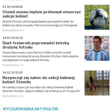
31.10.14 00:02
Stomil znowu będzie próbował utworzyć
sekcje kobiet
Stomil Olsztyn od listopada będzie prowadził nabór do
kobiecej sekcji zespołu. Pierwsze treningi już 3 listopada.
Komentarzy: 3 »
14.01.14 16:12
Duet trenerski poprowadzi żeńską
drużynę futsalu
Paweł Alancewicz oraz Dariusz Maleszewski zostali
trenerami żeńskiej drużyny Stomilu Olsztyn, która będzie
występować w rozgrywkach futsalu.
Komentarzy: 1 »
14.12.13 15:35
Rozpoczął się nabór do sekcji halowej
kobiet Stomilu
W sobotę rozpoczął się nabór do sekcji halowej kobiet
Stomilu Olsztyn. Zajęcia odbyły się w hali przy al. Przyjaciół.
Komentarzy: 2 »
WYSZUKIWARKA ARTYKUŁÓW