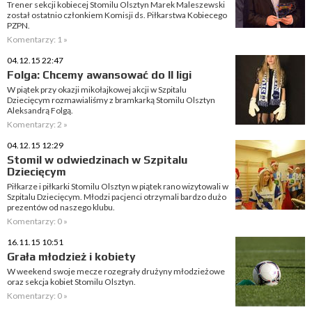
Trener sekcji kobiecej Stomilu Olsztyn Marek Maleszewski
został ostatnio członkiem Komisji ds. Piłkarstwa Kobiecego
PZPN.
Komentarzy: 1 »
04.12.15 22:47
Folga: Chcemy awansować do II ligi
W piątek przy okazji mikołajkowej akcji w Szpitalu
Dziecięcym rozmawialiśmy z bramkarką Stomilu Olsztyn
Aleksandrą Folgą.
Komentarzy: 2 »
04.12.15 12:29
Stomil w odwiedzinach w Szpitalu
Dziecięcym
Piłkarze i piłkarki Stomilu Olsztyn w piątek rano wizytowali w
Szpitalu Dziecięcym. Młodzi pacjenci otrzymali bardzo dużo
prezentów od naszego klubu.
Komentarzy: 0 »
16.11.15 10:51
Grała młodzież i kobiety
W weekend swoje mecze rozegrały drużyny młodzieżowe
oraz sekcja kobiet Stomilu Olsztyn.
Komentarzy: 0 »