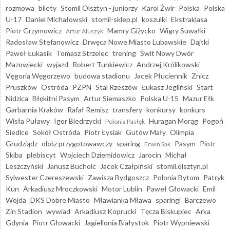
rozmowa
bilety
Stomil Olsztyn - juniorzy
Karol Żwir
Polska
Polska
U-17
Daniel Michałowski
stomil-sklep.pl
koszulki
Ekstraklasa
Piotr Grzymowicz
Mamry Giżycko
Wigry Suwałki
Artur Aluszyk
Radosław Stefanowicz
Drwęca Nowe Miasto Lubawskie
Dajtki
Paweł Łukasik
Tomasz Strzelec
trening
Świt Nowy Dwór
Mazowiecki
wyjazd
Robert Tunkiewicz
Andrzej Królikowski
Vęgoria Węgorzewo
budowa stadionu
Jacek Płuciennik
Znicz
Pruszków
Ostróda
PZPN
Stal Rzeszów
Łukasz Jegliński
Start
Nidzica
Błękitni Pasym
Artur Siemaszko
Polska U-15
Mazur Ełk
Garbarnia Kraków
Rafał Remisz
transfery
konkursy
konkurs
Wisła Puławy
Igor Biedrzycki
Huragan Morąg
Pogoń
Polonia Pasłęk
Siedlce
Sokół Ostróda
Piotr Łysiak
Gutów Mały
Olimpia
Grudziądz
obóz przygotowawczy
sparing
Pasym
Piotr
Erwin Sak
Skiba
plebiscyt
Wojciech Dziemidowicz
Jarocin
Michał
Leszczyński
Janusz Bucholc
Jacek Czałpiński
stomil.olsztyn.pl
Sylwester Czereszewski
Zawisza Bydgoszcz
Polonia Bytom
Patryk
Kun
Arkadiusz Mroczkowski
Motor Lublin
Paweł Głowacki
Emil
Wojda
DKS Dobre Miasto
Mławianka Mława
sparingi
Barczewo
Zin Stadion
wywiad
Arkadiusz Koprucki
Tęcza Biskupiec
Arka
Gdynia
Piotr Głowacki
Jagiellonia Białystok
Piotr Wypniewski