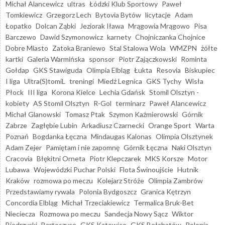
Michał Alancewicz
ultras
Łódzki Klub Sportowy
Paweł
Tomkiewicz
Grzegorz Lech
Bytovia Bytów
licytacje
Adam
Łopatko
Dolcan Ząbki
Jeziorak Iława
Mrągowia Mrągowo
Pisa
Barczewo
Dawid Szymonowicz
karnety
Chojniczanka Chojnice
Dobre Miasto
Zatoka Braniewo
Stal Stalowa Wola
WMZPN
żółte
kartki
Galeria Warmińska
sponsor
Piotr Zajączkowski
Rominta
Gołdap
GKS Stawiguda
Olimpia Elbląg
Łukta
Resovia
Biskupiec
I liga
Ultra(S)tomiL
treningi
Miedź Legnica
GKS Tychy
Wisła
Płock
III liga
Korona Kielce
Lechia Gdańsk
Stomil Olsztyn -
kobiety
AS Stomil Olsztyn
R-Gol
terminarz
Paweł Alancewicz
Michał Glanowski
Tomasz Ptak
Szymon Kaźmierowski
Górnik
Zabrze
Zagłębie Lubin
Arkadiusz Czarnecki
Orange Sport
Warta
Poznań
Bogdanka Łęczna
Mindaugas Kalonas
Olimpia Olsztynek
Adam Zejer
Pamiętam i nie zapomnę
Górnik Łęczna
Naki Olsztyn
Cracovia
Błękitni Orneta
Piotr Klepczarek
MKS Korsze
Motor
Lubawa
Wojewódzki Puchar Polski
Flota Świnoujście
Hutnik
Kraków
rozmowa po meczu
Kolejarz Stróże
Olimpia Zambrów
Przedstawiamy rywala
Polonia Bydgoszcz
Granica Kętrzyn
Concordia Elbląg
Michał Trzeciakiewicz
Termalica Bruk-Bet
Nieciecza
Rozmowa po meczu
Sandecja Nowy Sącz
Wiktor
Biedrzycki
Bartoszyce
GKS Katowice
GKS Bełchatów
Polonia