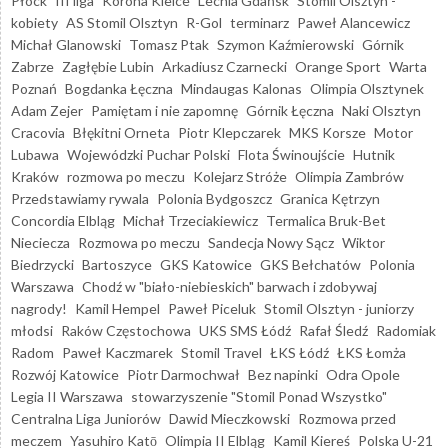
Płock
III liga
Korona Kielce
Lechia Gdańsk
Stomil Olsztyn -
kobiety
AS Stomil Olsztyn
R-Gol
terminarz
Paweł Alancewicz
Michał Glanowski
Tomasz Ptak
Szymon Kaźmierowski
Górnik
Zabrze
Zagłębie Lubin
Arkadiusz Czarnecki
Orange Sport
Warta
Poznań
Bogdanka Łęczna
Mindaugas Kalonas
Olimpia Olsztynek
Adam Zejer
Pamiętam i nie zapomnę
Górnik Łęczna
Naki Olsztyn
Cracovia
Błękitni Orneta
Piotr Klepczarek
MKS Korsze
Motor
Lubawa
Wojewódzki Puchar Polski
Flota Świnoujście
Hutnik
Kraków
rozmowa po meczu
Kolejarz Stróże
Olimpia Zambrów
Przedstawiamy rywala
Polonia Bydgoszcz
Granica Kętrzyn
Concordia Elbląg
Michał Trzeciakiewicz
Termalica Bruk-Bet
Nieciecza
Rozmowa po meczu
Sandecja Nowy Sącz
Wiktor
Biedrzycki
Bartoszyce
GKS Katowice
GKS Bełchatów
Polonia
Warszawa
Chodź w "biało-niebieskich" barwach i zdobywaj
nagrody!
Kamil Hempel
Paweł Piceluk
Stomil Olsztyn - juniorzy
młodsi
Raków Częstochowa
UKS SMS Łódź
Rafał Śledź
Radomiak
Radom
Paweł Kaczmarek
Stomil Travel
ŁKS Łódź
ŁKS Łomża
Rozwój Katowice
Piotr Darmochwał
Bez napinki
Odra Opole
Legia II Warszawa
stowarzyszenie "Stomil Ponad Wszystko"
Centralna Liga Juniorów
Dawid Mieczkowski
Rozmowa przed
meczem
Yasuhiro Katō
Olimpia II Elbląg
Kamil Kiereś
Polska U-21