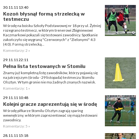
30.11.11 13:40
Kozoń błysnął formą strzelecką w
testmeczu
W środę na boisku Szkoły Podstawowej nr 18 przy ul. Żytniej
rozegrano testmecz, w którym trenerowi Zbigniewowi
Kaczmarkowi pokazali się testowani zawodnicy. Spotkanie
zakończyło się wygraną "Czerwonych" z "Zielonymi" 4:3
(4:0). Formą strzelecką...
Komentarzy: 2 »
29.11.11 22:11
Pełna lista testowanych w Stomilu
Znamy już kompletną listę zawodników, którzy pojawią się
na jutrzejszym (środa - 29 listopada) testmeczu Stomilu
Olsztyn. W tym gronie nie ma żadnych znanych nazwisk.
Komentarzy: 1 »
29.11.11 10:48
Kolejni gracze zaprezentują się w środę
W środę piłkarze Stomilu Olsztyn zagrają sparing
wewnętrzny, w którym zaprezentować się mają testowani
zawodnicy.
Komentarzy: 5 »
28.11.11 15:18