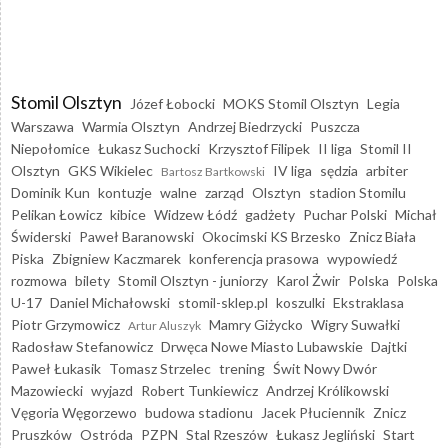
Stomil Olsztyn
Józef Łobocki
MOKS Stomil Olsztyn
Legia
Warszawa
Warmia Olsztyn
Andrzej Biedrzycki
Puszcza
Niepołomice
Łukasz Suchocki
Krzysztof Filipek
II liga
Stomil II
Olsztyn
GKS Wikielec
IV liga
sędzia
arbiter
Bartosz Bartkowski
Dominik Kun
kontuzje
walne
zarząd
Olsztyn
stadion Stomilu
Pelikan Łowicz
kibice
Widzew Łódź
gadżety
Puchar Polski
Michał
Świderski
Paweł Baranowski
Okocimski KS Brzesko
Znicz Biała
Piska
Zbigniew Kaczmarek
konferencja prasowa
wypowiedź
rozmowa
bilety
Stomil Olsztyn - juniorzy
Karol Żwir
Polska
Polska
U-17
Daniel Michałowski
stomil-sklep.pl
koszulki
Ekstraklasa
Piotr Grzymowicz
Mamry Giżycko
Wigry Suwałki
Artur Aluszyk
Radosław Stefanowicz
Drwęca Nowe Miasto Lubawskie
Dajtki
Paweł Łukasik
Tomasz Strzelec
trening
Świt Nowy Dwór
Mazowiecki
wyjazd
Robert Tunkiewicz
Andrzej Królikowski
Vęgoria Węgorzewo
budowa stadionu
Jacek Płuciennik
Znicz
Pruszków
Ostróda
PZPN
Stal Rzeszów
Łukasz Jegliński
Start