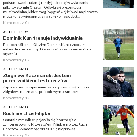
podsumowanie udanej rundy jesiennej w wykonaniu
piłkarzy Stomilu Olsztyn. Odbyła się prezentacja
multimedialna, kibice mogli wygrać wejściówki na pierwszy
mecz rundy wiosennej, a na sam koniec odbył...
Komentarzy: 0 »
30.11.11 14:09
Dominik Kun trenuje indywidualnie
Pomocnik Stomilu Olsztyn Dominik Kun rozpoczął
indywidualne treningi. Do ćwiczeń z zespołem wróci w
styczniu.
Komentarzy: 0 »
30.11.11 14:03
Zbigniew Kaczmarek: Jestem
przeciwnikiem testmeczów
Zapraszamy do zapoznania się z wypowiedzią trenera
Zbigniewa Kaczmarka po środowym testmeczu.
Komentarzy: 1 »
30.11.11 14:03
Ruch nie chce Filipka
Ostatnio w mediach pojawiła się informacja o
zainteresowaniu Krzysztofem Filipkiem przez Ruch
Chorzów. Wiadomość okazała się nieprawdą.
Komentarzy: 3 »