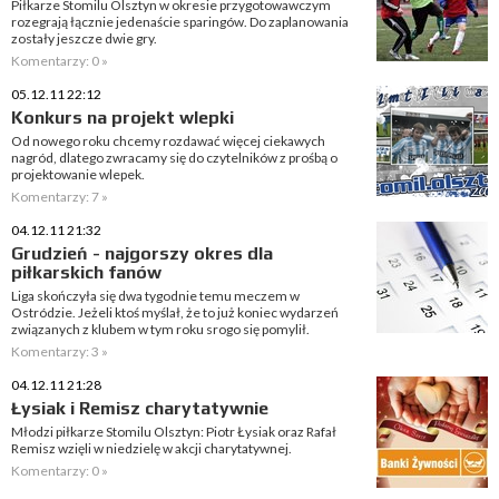
Piłkarze Stomilu Olsztyn w okresie przygotowawczym
rozegrają łącznie jedenaście sparingów. Do zaplanowania
zostały jeszcze dwie gry.
Komentarzy: 0 »
05.12.11 22:12
Konkurs na projekt wlepki
Od nowego roku chcemy rozdawać więcej ciekawych
nagród, dlatego zwracamy się do czytelników z prośbą o
projektowanie wlepek.
Komentarzy: 7 »
04.12.11 21:32
Grudzień - najgorszy okres dla
piłkarskich fanów
Liga skończyła się dwa tygodnie temu meczem w
Ostródzie. Jeżeli ktoś myślał, że to już koniec wydarzeń
związanych z klubem w tym roku srogo się pomylił.
Komentarzy: 3 »
04.12.11 21:28
Łysiak i Remisz charytatywnie
Młodzi piłkarze Stomilu Olsztyn: Piotr Łysiak oraz Rafał
Remisz wzięli w niedzielę w akcji charytatywnej.
Komentarzy: 0 »