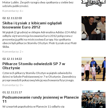
Motor Lublin. Zespół rozegra dwa spotkania u siebie bez
udziału publiczności.
Komentarzy: 6 »
02.12.11 22:03
Skiba i Łysiak z kibicami oglądali
losowanie Euro 2012
W piątek (2 grudnia) w sklepie Adrenalina Adidas (CH Alfa)
odbyła się transmisja losowania Euro 2012 połączona z
prezentacją piłki na mistrzostwa Europy. Na spotkaniu
obecni byli piłkarze Stomilu Olsztyn: Piotr Łysiak oraz Piotr
Skiba.
Komentarzy: 2 »
02.12.11 14:22
Piłkarze Stomilu odwiedzili SP 7 w
Olsztynie
Czterech piłkarzy Stomilu Olsztyn w piątek odwiedziło
dzieci w Szkole Podstawowej nr 7 w Olsztynie. Zawodnicy
przeprowadzili pokazową lekcję wychowania fizycznego.
Komentarzy: 0 »
01.12.11 21:17
Podsumowanie rundy jesiennej w Planecie
11
W czwartek popołudniu w Planecie 11 odbyło się