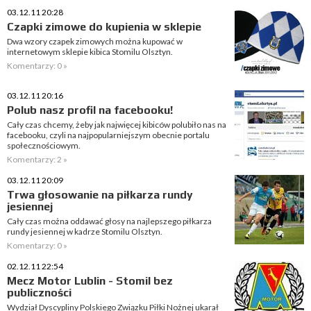
03.12.11 20:28
Czapki zimowe do kupienia w sklepie
Dwa wzory czapek zimowych można kupować w
internetowym sklepie kibica Stomilu Olsztyn.
Komentarzy: 0 »
03.12.11 20:16
Polub nasz profil na facebooku!
Cały czas chcemy, żeby jak najwięcej kibiców polubiło nas na
facebooku, czyli na najpopularniejszym obecnie portalu
społecznościowym.
Komentarzy: 2 »
03.12.11 20:09
Trwa głosowanie na piłkarza rundy
jesiennej
Cały czas można oddawać głosy na najlepszego piłkarza
rundy jesiennej w kadrze Stomilu Olsztyn.
Komentarzy: 0 »
02.12.11 22:54
Mecz Motor Lublin - Stomil bez
publiczności
Wydział Dyscypliny Polskiego Związku Piłki Nożnej ukarał