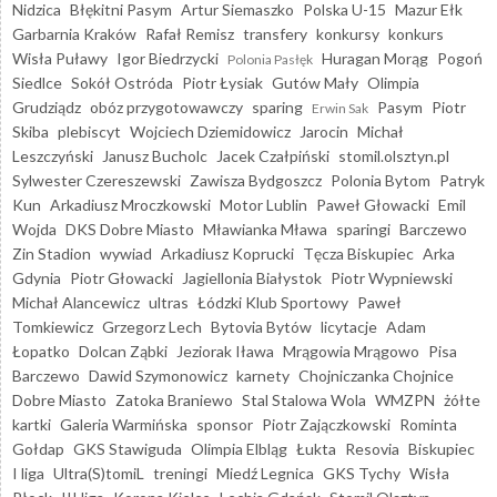
Nidzica
Błękitni Pasym
Artur Siemaszko
Polska U-15
Mazur Ełk
Garbarnia Kraków
Rafał Remisz
transfery
konkursy
konkurs
Wisła Puławy
Igor Biedrzycki
Huragan Morąg
Pogoń
Polonia Pasłęk
Siedlce
Sokół Ostróda
Piotr Łysiak
Gutów Mały
Olimpia
Grudziądz
obóz przygotowawczy
sparing
Pasym
Piotr
Erwin Sak
Skiba
plebiscyt
Wojciech Dziemidowicz
Jarocin
Michał
Leszczyński
Janusz Bucholc
Jacek Czałpiński
stomil.olsztyn.pl
Sylwester Czereszewski
Zawisza Bydgoszcz
Polonia Bytom
Patryk
Kun
Arkadiusz Mroczkowski
Motor Lublin
Paweł Głowacki
Emil
Wojda
DKS Dobre Miasto
Mławianka Mława
sparingi
Barczewo
Zin Stadion
wywiad
Arkadiusz Koprucki
Tęcza Biskupiec
Arka
Gdynia
Piotr Głowacki
Jagiellonia Białystok
Piotr Wypniewski
Michał Alancewicz
ultras
Łódzki Klub Sportowy
Paweł
Tomkiewicz
Grzegorz Lech
Bytovia Bytów
licytacje
Adam
Łopatko
Dolcan Ząbki
Jeziorak Iława
Mrągowia Mrągowo
Pisa
Barczewo
Dawid Szymonowicz
karnety
Chojniczanka Chojnice
Dobre Miasto
Zatoka Braniewo
Stal Stalowa Wola
WMZPN
żółte
kartki
Galeria Warmińska
sponsor
Piotr Zajączkowski
Rominta
Gołdap
GKS Stawiguda
Olimpia Elbląg
Łukta
Resovia
Biskupiec
I liga
Ultra(S)tomiL
treningi
Miedź Legnica
GKS Tychy
Wisła