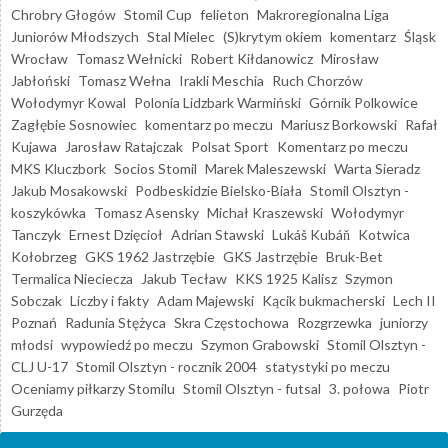
Chrobry Głogów
Stomil Cup
felieton
Makroregionalna Liga
Juniorów Młodszych
Stal Mielec
(S)krytym okiem
komentarz
Śląsk
Wrocław
Tomasz Wełnicki
Robert Kiłdanowicz
Mirosław
Jabłoński
Tomasz Wełna
Irakli Meschia
Ruch Chorzów
Wołodymyr Kowal
Polonia Lidzbark Warmiński
Górnik Polkowice
Zagłębie Sosnowiec
komentarz po meczu
Mariusz Borkowski
Rafał
Kujawa
Jarosław Ratajczak
Polsat Sport
Komentarz po meczu
MKS Kluczbork
Socios Stomil
Marek Maleszewski
Warta Sieradz
Jakub Mosakowski
Podbeskidzie Bielsko-Biała
Stomil Olsztyn -
koszykówka
Tomasz Asensky
Michał Kraszewski
Wołodymyr
Tanczyk
Ernest Dzięcioł
Adrian Stawski
Lukáš Kubáň
Kotwica
Kołobrzeg
GKS 1962 Jastrzębie
GKS Jastrzębie
Bruk-Bet
Termalica Nieciecza
Jakub Tecław
KKS 1925 Kalisz
Szymon
Sobczak
Liczby i fakty
Adam Majewski
Kącik bukmacherski
Lech II
Poznań
Radunia Stężyca
Skra Częstochowa
Rozgrzewka
juniorzy
młodsi
wypowiedź po meczu
Szymon Grabowski
Stomil Olsztyn -
CLJ U-17
Stomil Olsztyn - rocznik 2004
statystyki po meczu
Oceniamy piłkarzy Stomilu
Stomil Olsztyn - futsal
3. połowa
Piotr
Gurzęda