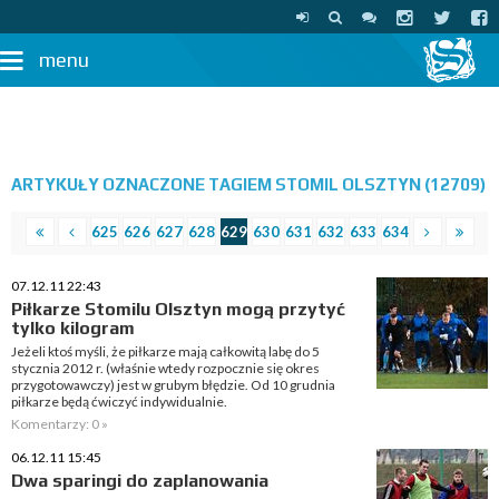
menu
ARTYKUŁY OZNACZONE TAGIEM STOMIL OLSZTYN (12709)
625
626
627
628
629
630
631
632
633
634
07.12.11 22:43
Piłkarze Stomilu Olsztyn mogą przytyć
tylko kilogram
Jeżeli ktoś myśli, że piłkarze mają całkowitą labę do 5
stycznia 2012 r. (właśnie wtedy rozpocznie się okres
przygotowawczy) jest w grubym błędzie. Od 10 grudnia
piłkarze będą ćwiczyć indywidualnie.
Komentarzy: 0 »
06.12.11 15:45
Dwa sparingi do zaplanowania