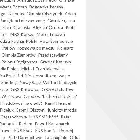
Warta Poznań
Bogdanka Łęczna
gas Kalonas
Olimpia Olsztynek
Adam
Pamiętam i nie zapomnę
Górnik Łęczna
lsztyn
Cracovia
Błękitni Orneta
Piotr
arek
MKS Korsze
Motor Lubawa
dzki Puchar Polski
Flota Świnoujście
 Kraków
rozmowa po meczu
Kolejarz
Olimpia Zambrów
Przedstawiamy
Polonia Bydgoszcz
Granica Kętrzyn
dia Elbląg
Michał Trzeciakiewicz
ica Bruk-Bet Nieciecza
Rozmowa po
Sandecja Nowy Sącz
Wiktor Biedrzycki
zyce
GKS Katowice
GKS Bełchatów
a Warszawa
Chodź w "biało-niebieskich"
h i zdobywaj nagrody!
Kamil Hempel
Piceluk
Stomil Olsztyn - juniorzy młodsi
 Częstochowa
UKS SMS Łódź
Rafał
Radomiak Radom
Paweł Kaczmarek
Travel
ŁKS Łódź
ŁKS Łomża
Rozwój
ice
Piotr Darmochwał
Bez napinki
Odra