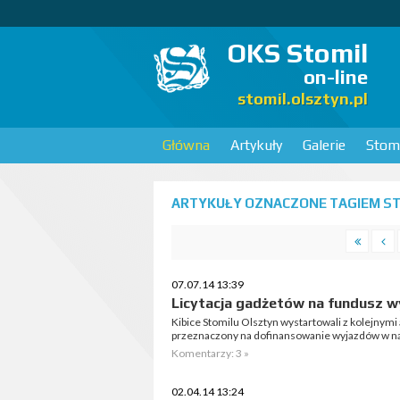
OKS Stomil
on-line
stomil.olsztyn.pl
Główna
Artykuły
Galerie
Stomi
ARTYKUŁY OZNACZONE TAGIEM STO
07.07.14 13:39
Licytacja gadżetów na fundusz 
Kibice Stomilu Olsztyn wystartowali z kolejnymi
przeznaczony na dofinansowanie wyjazdów w naj
Komentarzy: 3 »
02.04.14 13:24