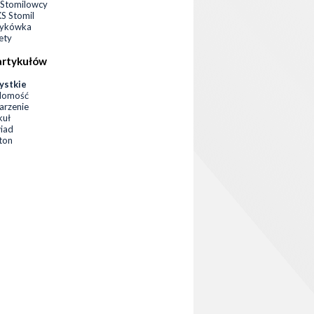
Stomilowcy
 Stomil
zykówka
ety
artykułów
ystkie
domość
rzenie
kuł
iad
eton