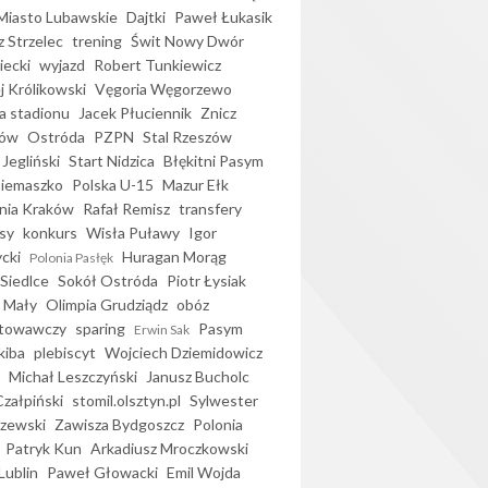
iasto Lubawskie
Dajtki
Paweł Łukasik
 Strzelec
trening
Świt Nowy Dwór
ecki
wyjazd
Robert Tunkiewicz
j Królikowski
Vęgoria Węgorzewo
 stadionu
Jacek Płuciennik
Znicz
ków
Ostróda
PZPN
Stal Rzeszów
Jegliński
Start Nidzica
Błękitni Pasym
Siemaszko
Polska U-15
Mazur Ełk
nia Kraków
Rafał Remisz
transfery
sy
konkurs
Wisła Puławy
Igor
ycki
Huragan Morąg
Polonia Pasłęk
Siedlce
Sokół Ostróda
Piotr Łysiak
 Mały
Olimpia Grudziądz
obóz
otowawczy
sparing
Pasym
Erwin Sak
kiba
plebiscyt
Wojciech Dziemidowicz
Michał Leszczyński
Janusz Bucholc
Czałpiński
stomil.olsztyn.pl
Sylwester
zewski
Zawisza Bydgoszcz
Polonia
Patryk Kun
Arkadiusz Mroczkowski
Lublin
Paweł Głowacki
Emil Wojda