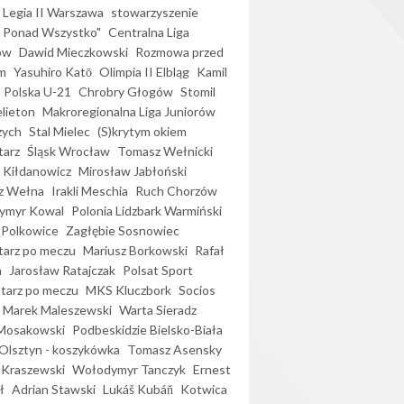
Legia II Warszawa
stowarzyszenie
l Ponad Wszystko"
Centralna Liga
ów
Dawid Mieczkowski
Rozmowa przed
m
Yasuhiro Katō
Olimpia II Elbląg
Kamil
Polska U-21
Chrobry Głogów
Stomil
elieton
Makroregionalna Liga Juniorów
zych
Stal Mielec
(S)krytym okiem
arz
Śląsk Wrocław
Tomasz Wełnicki
 Kiłdanowicz
Mirosław Jabłoński
z Wełna
Irakli Meschia
Ruch Chorzów
ymyr Kowal
Polonia Lidzbark Warmiński
 Polkowice
Zagłębie Sosnowiec
arz po meczu
Mariusz Borkowski
Rafał
a
Jarosław Ratajczak
Polsat Sport
arz po meczu
MKS Kluczbork
Socios
Marek Maleszewski
Warta Sieradz
Mosakowski
Podbeskidzie Bielsko-Biała
 Olsztyn - koszykówka
Tomasz Asensky
 Kraszewski
Wołodymyr Tanczyk
Ernest
ł
Adrian Stawski
Lukáš Kubáň
Kotwica