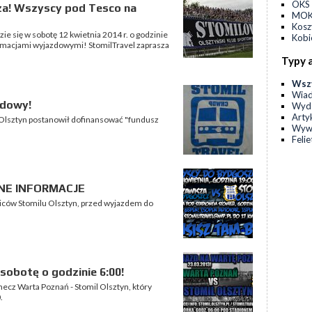
OKS 
a! Wszyscy pod Tesco na
MOKS
Kos
ie się w sobotę 12 kwietnia 2014 r. o godzinie
Kobi
formacjami wyjazdowymi! StomilTravel zaprasza
Typy 
Wsz
Wia
zdowy!
Wyda
Arty
l Olsztyn postanowił dofinansować "fundusz
Wyw
Feli
NE INFORMACJE
iców Stomilu Olsztyn, przed wyjazdem do
sobotę o godzinie 6:00!
mecz Warta Poznań - Stomil Olsztyn, który
.