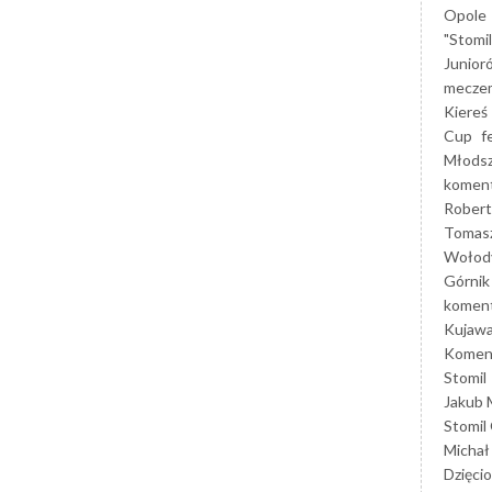
Opole
"Stomi
Junior
mecze
Kiereś
Cup
f
Młods
koment
Robert
Tomas
Wołod
Górnik
koment
Kujaw
Koment
Stomil
Jakub 
Stomil
Michał
Dzięcio