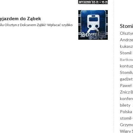
wyjazdem do Ząbek
Stomi
ilu Olsztyn z Dolcanem Ząbki! Wpłacać szybko
Olszty
Andrze
Łukasz
Stomil 
Bartkow
kontuz
Stomil
gadżet
Paweł 
Znicz B
konfer
bilety
Polska
stomil-
Grzym
Wigry 