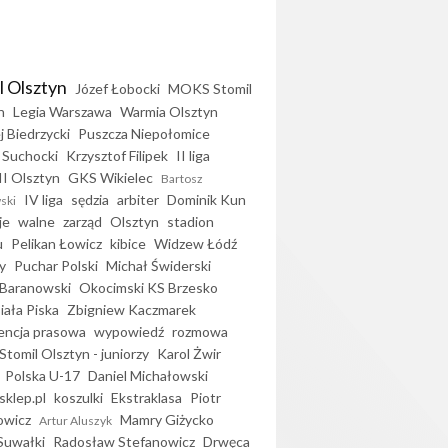
l Olsztyn
Józef Łobocki
MOKS Stomil
n
Legia Warszawa
Warmia Olsztyn
j Biedrzycki
Puszcza Niepołomice
 Suchocki
Krzysztof Filipek
II liga
II Olsztyn
GKS Wikielec
Bartosz
IV liga
sędzia
arbiter
Dominik Kun
ski
je
walne
zarząd
Olsztyn
stadion
u
Pelikan Łowicz
kibice
Widzew Łódź
y
Puchar Polski
Michał Świderski
Baranowski
Okocimski KS Brzesko
iała Piska
Zbigniew Kaczmarek
encja prasowa
wypowiedź
rozmowa
Stomil Olsztyn - juniorzy
Karol Żwir
Polska U-17
Daniel Michałowski
sklep.pl
koszulki
Ekstraklasa
Piotr
owicz
Mamry Giżycko
Artur Aluszyk
Suwałki
Radosław Stefanowicz
Drwęca