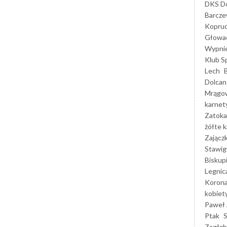
DKS Do
Barcz
Kopruc
Głowa
Wypni
Klub S
Lech
Dolcan
Mrągo
karnet
Zatoka
żółte k
Zającz
Stawig
Biskup
Legnic
Korona
kobiet
Paweł 
Ptak
Zagłęb