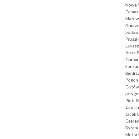
Nowe M
Tomasz
Mazowi
Andrze
budowa
Prusz
Łukasz 
Artur 
Garbar
konkur
Biedrz
Pogoń 
Gutów
przyg
Piotr S
Jarocin
Jacek 
Czeres
Bytom
Motor 