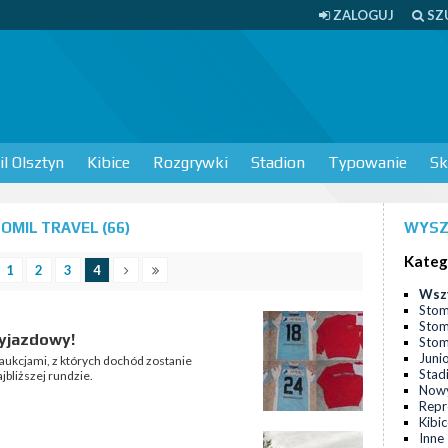
ZALOGUJ
SZ
l Olsztyn
Kibice
Rozgrywki
Stadion
Typowanie
Sk
MIL TRAVEL (66)
WYSZ
Kateg
1
2
3
4
Wsz
Stom
Stom
wyjazdowy!
Stomi
Juni
 aukcjami, z których dochód zostanie
Stad
bliższej rundzie.
Nowy
Repr
Kibi
Inne