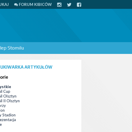
UKAJ
FORUM KIBICÓW
lep Stomilu
UKIWARKA ARTYKUŁÓW
orie
ystkie
il Cup
il Olsztyn
l II Olsztyn
orzy
ion
 Stadion
ezentacja
ce