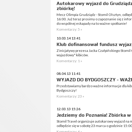
Autokarowy wyjazd do Grudziądz
zbiórkę!
Mecz Olimpia Grudziądz - Stomil Olsztyn, odbędz
16:00. Już teraz prosimy o zapoznanie się z in
do wspólnej eskapady na to ważne spotkanie!
Komentarzy: 5 »
10.03.14 13:41
Klub dofinansował fundusz wyja
Z inicjatywy prezesa Jacka Czałpińskiego Stomi
wyjazdowy" kibiców.
Komentarzy: 1 »
08.04.13 11:41
WYJAZD DO BYDGOSZCZY - WAŻ
Przedstawiamy bardzo ważne informacje dla kib
Bydgoszczy!
Komentarzy: 23 »
12.03.13 15:26
Jedziemy do Poznania! Zbiórka w 
Stomil Travel organizuje autokarowy wyjazd na 
odbędzie się w sobotę 23 marca o godzinie 15:00
Komentarzy: 6 »