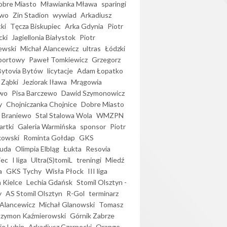
bre Miasto
Mławianka Mława
sparingi
ewo
Zin Stadion
wywiad
Arkadiusz
ki
Tęcza Biskupiec
Arka Gdynia
Piotr
cki
Jagiellonia Białystok
Piotr
ewski
Michał Alancewicz
ultras
Łódzki
portowy
Paweł Tomkiewicz
Grzegorz
Bytovia Bytów
licytacje
Adam Łopatko
 Ząbki
Jeziorak Iława
Mrągowia
wo
Pisa Barczewo
Dawid Szymonowicz
y
Chojniczanka Chojnice
Dobre Miasto
 Braniewo
Stal Stalowa Wola
WMZPN
artki
Galeria Warmińska
sponsor
Piotr
kowski
Rominta Gołdap
GKS
uda
Olimpia Elbląg
Łukta
Resovia
iec
I liga
Ultra(S)tomiL
treningi
Miedź
a
GKS Tychy
Wisła Płock
III liga
 Kielce
Lechia Gdańsk
Stomil Olsztyn -
y
AS Stomil Olsztyn
R-Gol
terminarz
Alancewicz
Michał Glanowski
Tomasz
Szymon Kaźmierowski
Górnik Zabrze
ie Lubin
Arkadiusz Czarnecki
Orange