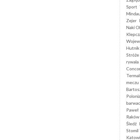
Sport
Mindau
Zejer
Naki O
Klepcz
Wojewó
Hutnik
Stróże
rywala
Concor
Termal
meczu
Bartos
Poloni
barwac
Paweł 
Raków
Śledź
Stomil 
Katow