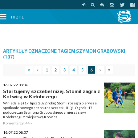
menu
ARTYKUŁY OZNACZONE TAGIEM SZYMON GRABOWSKI
(107)
1
2
3
4
5
6
16.07.22 08:36
Startujemy szczebel niżej. Stomil zagra z
Kotwicą w Kołobrzegu
W niedzielę (17. lipca 2022 roku) Stomil rozegra pierwsze
spotkanie nowego sezonu na szczeblu II ligi. O godz. 17
podopieczni Szymona Grabowskiego zmierzą się w
Kołobrzegu z miejscową Kotwicą.
Komentarzy: 44 »
16.07.22 08:07