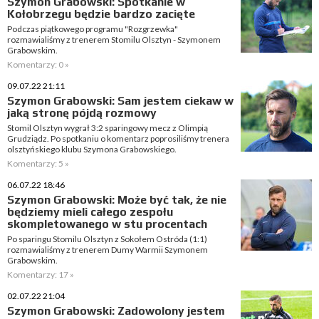
Szymon Grabowski: Spotkanie w
Kołobrzegu będzie bardzo zacięte
Podczas piątkowego programu "Rozgrzewka"
rozmawialiśmy z trenerem Stomilu Olsztyn - Szymonem
Grabowskim.
Komentarzy: 0 »
09.07.22 21:11
Szymon Grabowski: Sam jestem ciekaw w
jaką stronę pójdą rozmowy
Stomil Olsztyn wygrał 3:2 sparingowy mecz z Olimpią
Grudziądz. Po spotkaniu o komentarz poprosiliśmy trenera
olsztyńskiego klubu Szymona Grabowskiego.
Komentarzy: 5 »
06.07.22 18:46
Szymon Grabowski: Może być tak, że nie
będziemy mieli całego zespołu
skompletowanego w stu procentach
Po sparingu Stomilu Olsztyn z Sokołem Ostróda (1:1)
rozmawialiśmy z trenerem Dumy Warmii Szymonem
Grabowskim.
Komentarzy: 17 »
02.07.22 21:04
Szymon Grabowski: Zadowolony jestem