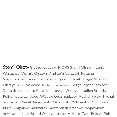
Stomil Olsztyn
Józef Łobocki
MOKS Stomil Olsztyn
Legia
Warszawa
Warmia Olsztyn
Andrzej Biedrzycki
Puszcza
Niepołomice
Łukasz Suchocki
Krzysztof Filipek
II liga
Stomil II
Olsztyn
GKS Wikielec
IV liga
sędzia
arbiter
Bartosz Bartkowski
Dominik Kun
kontuzje
walne
zarząd
Olsztyn
stadion Stomilu
Pelikan Łowicz
kibice
Widzew Łódź
gadżety
Puchar Polski
Michał
Świderski
Paweł Baranowski
Okocimski KS Brzesko
Znicz Biała
Piska
Zbigniew Kaczmarek
konferencja prasowa
wypowiedź
rozmowa
bilety
Stomil Olsztyn - juniorzy
Karol Żwir
Polska
Polska