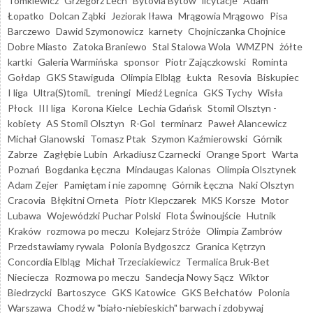
Tomkiewicz
Grzegorz Lech
Bytovia Bytów
licytacje
Adam
Łopatko
Dolcan Ząbki
Jeziorak Iława
Mrągowia Mrągowo
Pisa
Barczewo
Dawid Szymonowicz
karnety
Chojniczanka Chojnice
Dobre Miasto
Zatoka Braniewo
Stal Stalowa Wola
WMZPN
żółte
kartki
Galeria Warmińska
sponsor
Piotr Zajączkowski
Rominta
Gołdap
GKS Stawiguda
Olimpia Elbląg
Łukta
Resovia
Biskupiec
I liga
Ultra(S)tomiL
treningi
Miedź Legnica
GKS Tychy
Wisła
Płock
III liga
Korona Kielce
Lechia Gdańsk
Stomil Olsztyn -
kobiety
AS Stomil Olsztyn
R-Gol
terminarz
Paweł Alancewicz
Michał Glanowski
Tomasz Ptak
Szymon Kaźmierowski
Górnik
Zabrze
Zagłębie Lubin
Arkadiusz Czarnecki
Orange Sport
Warta
Poznań
Bogdanka Łęczna
Mindaugas Kalonas
Olimpia Olsztynek
Adam Zejer
Pamiętam i nie zapomnę
Górnik Łęczna
Naki Olsztyn
Cracovia
Błękitni Orneta
Piotr Klepczarek
MKS Korsze
Motor
Lubawa
Wojewódzki Puchar Polski
Flota Świnoujście
Hutnik
Kraków
rozmowa po meczu
Kolejarz Stróże
Olimpia Zambrów
Przedstawiamy rywala
Polonia Bydgoszcz
Granica Kętrzyn
Concordia Elbląg
Michał Trzeciakiewicz
Termalica Bruk-Bet
Nieciecza
Rozmowa po meczu
Sandecja Nowy Sącz
Wiktor
Biedrzycki
Bartoszyce
GKS Katowice
GKS Bełchatów
Polonia
Warszawa
Chodź w "biało-niebieskich" barwach i zdobywaj