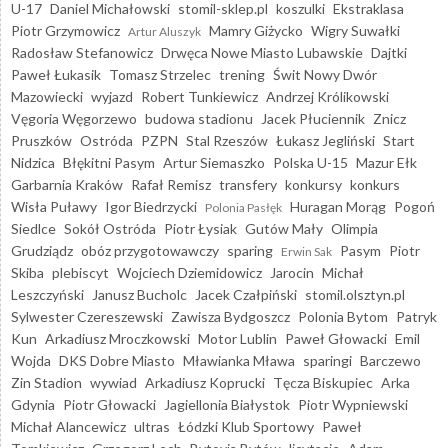
U-17
Daniel Michałowski
stomil-sklep.pl
koszulki
Ekstraklasa
Piotr Grzymowicz
Mamry Giżycko
Wigry Suwałki
Artur Aluszyk
Radosław Stefanowicz
Drwęca Nowe Miasto Lubawskie
Dajtki
Paweł Łukasik
Tomasz Strzelec
trening
Świt Nowy Dwór
Mazowiecki
wyjazd
Robert Tunkiewicz
Andrzej Królikowski
Vęgoria Węgorzewo
budowa stadionu
Jacek Płuciennik
Znicz
Pruszków
Ostróda
PZPN
Stal Rzeszów
Łukasz Jegliński
Start
Nidzica
Błękitni Pasym
Artur Siemaszko
Polska U-15
Mazur Ełk
Garbarnia Kraków
Rafał Remisz
transfery
konkursy
konkurs
Wisła Puławy
Igor Biedrzycki
Huragan Morąg
Pogoń
Polonia Pasłęk
Siedlce
Sokół Ostróda
Piotr Łysiak
Gutów Mały
Olimpia
Grudziądz
obóz przygotowawczy
sparing
Pasym
Piotr
Erwin Sak
Skiba
plebiscyt
Wojciech Dziemidowicz
Jarocin
Michał
Leszczyński
Janusz Bucholc
Jacek Czałpiński
stomil.olsztyn.pl
Sylwester Czereszewski
Zawisza Bydgoszcz
Polonia Bytom
Patryk
Kun
Arkadiusz Mroczkowski
Motor Lublin
Paweł Głowacki
Emil
Wojda
DKS Dobre Miasto
Mławianka Mława
sparingi
Barczewo
Zin Stadion
wywiad
Arkadiusz Koprucki
Tęcza Biskupiec
Arka
Gdynia
Piotr Głowacki
Jagiellonia Białystok
Piotr Wypniewski
Michał Alancewicz
ultras
Łódzki Klub Sportowy
Paweł