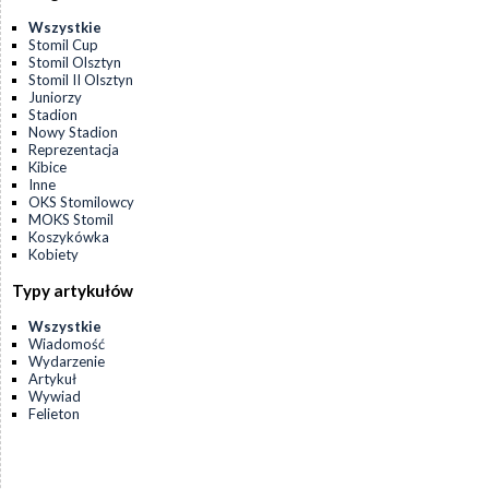
Wszystkie
Stomil Cup
Stomil Olsztyn
Stomil II Olsztyn
Juniorzy
Stadion
Nowy Stadion
Reprezentacja
Kibice
Inne
OKS Stomilowcy
MOKS Stomil
Koszykówka
Kobiety
Typy artykułów
Wszystkie
Wiadomość
Wydarzenie
Artykuł
Wywiad
Felieton