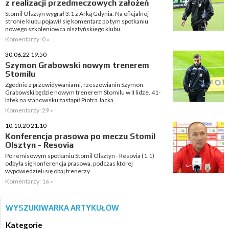
z realizacji przedmeczowych założeń
Stomil Olsztyn wygrał 3:1 z Arką Gdynia. Na oficjalnej
stronie klubu pojawił się komentarz po tym spotkaniu
nowego szkoleniowca olsztyńskiego klubu.
Komentarzy: 0 »
30.06.22 19:50
Szymon Grabowski nowym trenerem
Stomilu
Zgodnie z przewidywaniami, rzeszowianin Szymon
Grabowski będzie nowym trenerem Stomilu w II lidze. 41-
latek na stanowisku zastąpił Piotra Jacka.
Komentarzy: 29 »
10.10.20 21:10
Konferencja prasowa po meczu Stomil
Olsztyn - Resovia
Po remisowym spotkaniu Stomil Olsztyn - Resovia (1:1)
odbyła się konferencja prasowa, podczas której
wypowiedzieli się obaj trenerzy.
Komentarzy: 16 »
WYSZUKIWARKA ARTYKUŁÓW
Kategorie