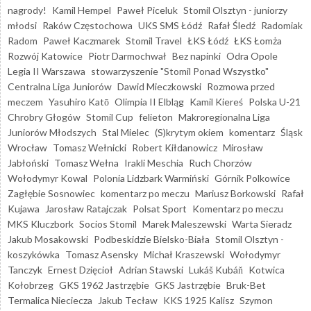
nagrody!
Kamil Hempel
Paweł Piceluk
Stomil Olsztyn - juniorzy
młodsi
Raków Częstochowa
UKS SMS Łódź
Rafał Śledź
Radomiak
Radom
Paweł Kaczmarek
Stomil Travel
ŁKS Łódź
ŁKS Łomża
Rozwój Katowice
Piotr Darmochwał
Bez napinki
Odra Opole
Legia II Warszawa
stowarzyszenie "Stomil Ponad Wszystko"
Centralna Liga Juniorów
Dawid Mieczkowski
Rozmowa przed
meczem
Yasuhiro Katō
Olimpia II Elbląg
Kamil Kiereś
Polska U-21
Chrobry Głogów
Stomil Cup
felieton
Makroregionalna Liga
Juniorów Młodszych
Stal Mielec
(S)krytym okiem
komentarz
Śląsk
Wrocław
Tomasz Wełnicki
Robert Kiłdanowicz
Mirosław
Jabłoński
Tomasz Wełna
Irakli Meschia
Ruch Chorzów
Wołodymyr Kowal
Polonia Lidzbark Warmiński
Górnik Polkowice
Zagłębie Sosnowiec
komentarz po meczu
Mariusz Borkowski
Rafał
Kujawa
Jarosław Ratajczak
Polsat Sport
Komentarz po meczu
MKS Kluczbork
Socios Stomil
Marek Maleszewski
Warta Sieradz
Jakub Mosakowski
Podbeskidzie Bielsko-Biała
Stomil Olsztyn -
koszykówka
Tomasz Asensky
Michał Kraszewski
Wołodymyr
Tanczyk
Ernest Dzięcioł
Adrian Stawski
Lukáš Kubáň
Kotwica
Kołobrzeg
GKS 1962 Jastrzębie
GKS Jastrzębie
Bruk-Bet
Termalica Nieciecza
Jakub Tecław
KKS 1925 Kalisz
Szymon