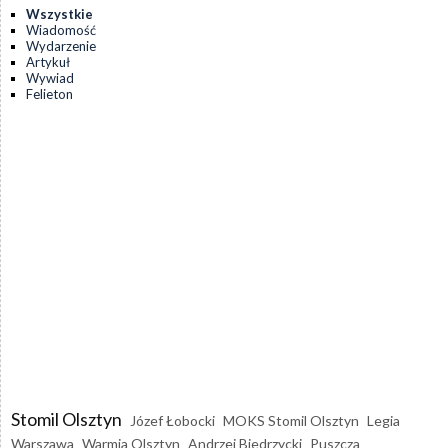
Wszystkie
Wiadomość
Wydarzenie
Artykuł
Wywiad
Felieton
Stomil Olsztyn
Józef Łobocki
MOKS Stomil Olsztyn
Legia
Warszawa
Warmia Olsztyn
Andrzej Biedrzycki
Puszcza