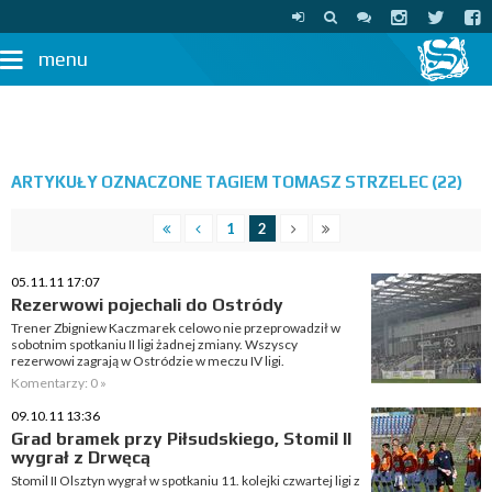
menu
ARTYKUŁY OZNACZONE TAGIEM TOMASZ STRZELEC (22)
1
2
05.11.11 17:07
Rezerwowi pojechali do Ostródy
Trener Zbigniew Kaczmarek celowo nie przeprowadził w
sobotnim spotkaniu II ligi żadnej zmiany. Wszyscy
rezerwowi zagrają w Ostródzie w meczu IV ligi.
Komentarzy: 0 »
09.10.11 13:36
Grad bramek przy Piłsudskiego, Stomil II
wygrał z Drwęcą
Stomil II Olsztyn wygrał w spotkaniu 11. kolejki czwartej ligi z