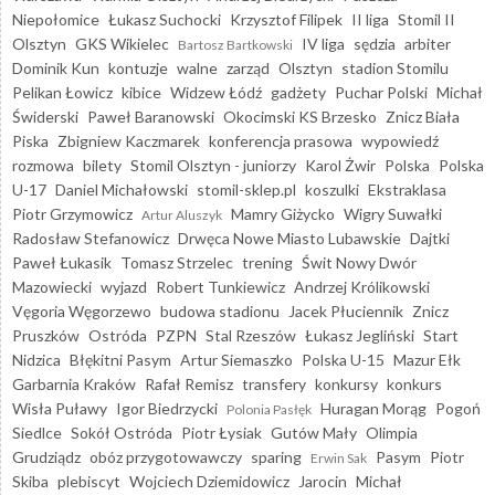
Niepołomice
Łukasz Suchocki
Krzysztof Filipek
II liga
Stomil II
Olsztyn
GKS Wikielec
IV liga
sędzia
arbiter
Bartosz Bartkowski
Dominik Kun
kontuzje
walne
zarząd
Olsztyn
stadion Stomilu
Pelikan Łowicz
kibice
Widzew Łódź
gadżety
Puchar Polski
Michał
Świderski
Paweł Baranowski
Okocimski KS Brzesko
Znicz Biała
Piska
Zbigniew Kaczmarek
konferencja prasowa
wypowiedź
rozmowa
bilety
Stomil Olsztyn - juniorzy
Karol Żwir
Polska
Polska
U-17
Daniel Michałowski
stomil-sklep.pl
koszulki
Ekstraklasa
Piotr Grzymowicz
Mamry Giżycko
Wigry Suwałki
Artur Aluszyk
Radosław Stefanowicz
Drwęca Nowe Miasto Lubawskie
Dajtki
Paweł Łukasik
Tomasz Strzelec
trening
Świt Nowy Dwór
Mazowiecki
wyjazd
Robert Tunkiewicz
Andrzej Królikowski
Vęgoria Węgorzewo
budowa stadionu
Jacek Płuciennik
Znicz
Pruszków
Ostróda
PZPN
Stal Rzeszów
Łukasz Jegliński
Start
Nidzica
Błękitni Pasym
Artur Siemaszko
Polska U-15
Mazur Ełk
Garbarnia Kraków
Rafał Remisz
transfery
konkursy
konkurs
Wisła Puławy
Igor Biedrzycki
Huragan Morąg
Pogoń
Polonia Pasłęk
Siedlce
Sokół Ostróda
Piotr Łysiak
Gutów Mały
Olimpia
Grudziądz
obóz przygotowawczy
sparing
Pasym
Piotr
Erwin Sak
Skiba
plebiscyt
Wojciech Dziemidowicz
Jarocin
Michał