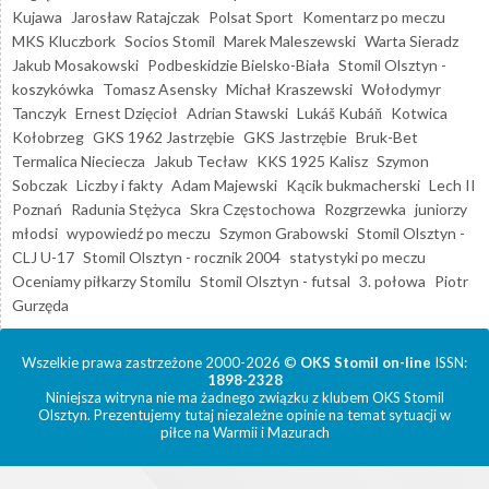
Kujawa
Jarosław Ratajczak
Polsat Sport
Komentarz po meczu
MKS Kluczbork
Socios Stomil
Marek Maleszewski
Warta Sieradz
Jakub Mosakowski
Podbeskidzie Bielsko-Biała
Stomil Olsztyn -
koszykówka
Tomasz Asensky
Michał Kraszewski
Wołodymyr
Tanczyk
Ernest Dzięcioł
Adrian Stawski
Lukáš Kubáň
Kotwica
Kołobrzeg
GKS 1962 Jastrzębie
GKS Jastrzębie
Bruk-Bet
Termalica Nieciecza
Jakub Tecław
KKS 1925 Kalisz
Szymon
Sobczak
Liczby i fakty
Adam Majewski
Kącik bukmacherski
Lech II
Poznań
Radunia Stężyca
Skra Częstochowa
Rozgrzewka
juniorzy
młodsi
wypowiedź po meczu
Szymon Grabowski
Stomil Olsztyn -
CLJ U-17
Stomil Olsztyn - rocznik 2004
statystyki po meczu
Oceniamy piłkarzy Stomilu
Stomil Olsztyn - futsal
3. połowa
Piotr
Gurzęda
Wszelkie prawa zastrzeżone 2000-2026 ©
OKS Stomil on-line
ISSN:
1898-2328
Niniejsza witryna nie ma żadnego związku z klubem OKS Stomil
Olsztyn. Prezentujemy tutaj niezależne opinie na temat sytuacji w
piłce na Warmii i Mazurach