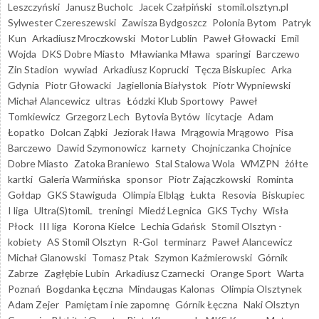
Leszczyński
Janusz Bucholc
Jacek Czałpiński
stomil.olsztyn.pl
Sylwester Czereszewski
Zawisza Bydgoszcz
Polonia Bytom
Patryk
Kun
Arkadiusz Mroczkowski
Motor Lublin
Paweł Głowacki
Emil
Wojda
DKS Dobre Miasto
Mławianka Mława
sparingi
Barczewo
Zin Stadion
wywiad
Arkadiusz Koprucki
Tęcza Biskupiec
Arka
Gdynia
Piotr Głowacki
Jagiellonia Białystok
Piotr Wypniewski
Michał Alancewicz
ultras
Łódzki Klub Sportowy
Paweł
Tomkiewicz
Grzegorz Lech
Bytovia Bytów
licytacje
Adam
Łopatko
Dolcan Ząbki
Jeziorak Iława
Mrągowia Mrągowo
Pisa
Barczewo
Dawid Szymonowicz
karnety
Chojniczanka Chojnice
Dobre Miasto
Zatoka Braniewo
Stal Stalowa Wola
WMZPN
żółte
kartki
Galeria Warmińska
sponsor
Piotr Zajączkowski
Rominta
Gołdap
GKS Stawiguda
Olimpia Elbląg
Łukta
Resovia
Biskupiec
I liga
Ultra(S)tomiL
treningi
Miedź Legnica
GKS Tychy
Wisła
Płock
III liga
Korona Kielce
Lechia Gdańsk
Stomil Olsztyn -
kobiety
AS Stomil Olsztyn
R-Gol
terminarz
Paweł Alancewicz
Michał Glanowski
Tomasz Ptak
Szymon Kaźmierowski
Górnik
Zabrze
Zagłębie Lubin
Arkadiusz Czarnecki
Orange Sport
Warta
Poznań
Bogdanka Łęczna
Mindaugas Kalonas
Olimpia Olsztynek
Adam Zejer
Pamiętam i nie zapomnę
Górnik Łęczna
Naki Olsztyn