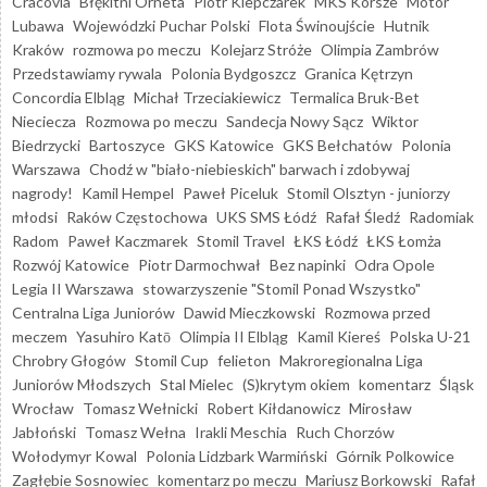
Cracovia
Błękitni Orneta
Piotr Klepczarek
MKS Korsze
Motor
Lubawa
Wojewódzki Puchar Polski
Flota Świnoujście
Hutnik
Kraków
rozmowa po meczu
Kolejarz Stróże
Olimpia Zambrów
Przedstawiamy rywala
Polonia Bydgoszcz
Granica Kętrzyn
Concordia Elbląg
Michał Trzeciakiewicz
Termalica Bruk-Bet
Nieciecza
Rozmowa po meczu
Sandecja Nowy Sącz
Wiktor
Biedrzycki
Bartoszyce
GKS Katowice
GKS Bełchatów
Polonia
Warszawa
Chodź w "biało-niebieskich" barwach i zdobywaj
nagrody!
Kamil Hempel
Paweł Piceluk
Stomil Olsztyn - juniorzy
młodsi
Raków Częstochowa
UKS SMS Łódź
Rafał Śledź
Radomiak
Radom
Paweł Kaczmarek
Stomil Travel
ŁKS Łódź
ŁKS Łomża
Rozwój Katowice
Piotr Darmochwał
Bez napinki
Odra Opole
Legia II Warszawa
stowarzyszenie "Stomil Ponad Wszystko"
Centralna Liga Juniorów
Dawid Mieczkowski
Rozmowa przed
meczem
Yasuhiro Katō
Olimpia II Elbląg
Kamil Kiereś
Polska U-21
Chrobry Głogów
Stomil Cup
felieton
Makroregionalna Liga
Juniorów Młodszych
Stal Mielec
(S)krytym okiem
komentarz
Śląsk
Wrocław
Tomasz Wełnicki
Robert Kiłdanowicz
Mirosław
Jabłoński
Tomasz Wełna
Irakli Meschia
Ruch Chorzów
Wołodymyr Kowal
Polonia Lidzbark Warmiński
Górnik Polkowice
Zagłębie Sosnowiec
komentarz po meczu
Mariusz Borkowski
Rafał