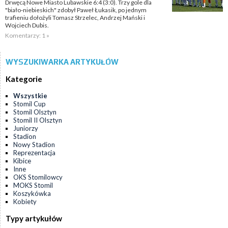
Drwęcą Nowe Miasto Lubawskie 6:4 (3:0). Trzy gole dla
"biało-niebieskich" zdobył Paweł Łukasik, po jednym
trafieniu dołożyli Tomasz Strzelec, Andrzej Mański i
Wojciech Dubis.
Komentarzy: 1 »
WYSZUKIWARKA ARTYKUŁÓW
Kategorie
Wszystkie
Stomil Cup
Stomil Olsztyn
Stomil II Olsztyn
Juniorzy
Stadion
Nowy Stadion
Reprezentacja
Kibice
Inne
OKS Stomilowcy
MOKS Stomil
Koszykówka
Kobiety
Typy artykułów