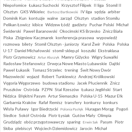
Niepołomice
Łukasz Suchocki
Krzysztof Filipek
II liga
Stomil II
Olsztyn
GKS Wikielec
IV liga
sędzia
arbiter
Bartosz Bartkowski
Dominik Kun
kontuzje
walne
zarząd
Olsztyn
stadion Stomilu
Pelikan Łowicz
kibice
Widzew Łódź
gadżety
Puchar Polski
Michał
Świderski
Paweł Baranowski
Okocimski KS Brzesko
Znicz Biała
Piska
Zbigniew Kaczmarek
konferencja prasowa
wypowiedź
rozmowa
bilety
Stomil Olsztyn - juniorzy
Karol Żwir
Polska
Polska
U-17
Daniel Michałowski
stomil-sklep.pl
koszulki
Ekstraklasa
Piotr Grzymowicz
Mamry Giżycko
Wigry Suwałki
Artur Aluszyk
Radosław Stefanowicz
Drwęca Nowe Miasto Lubawskie
Dajtki
Paweł Łukasik
Tomasz Strzelec
trening
Świt Nowy Dwór
Mazowiecki
wyjazd
Robert Tunkiewicz
Andrzej Królikowski
Vęgoria Węgorzewo
budowa stadionu
Jacek Płuciennik
Znicz
Pruszków
Ostróda
PZPN
Stal Rzeszów
Łukasz Jegliński
Start
Nidzica
Błękitni Pasym
Artur Siemaszko
Polska U-15
Mazur Ełk
Garbarnia Kraków
Rafał Remisz
transfery
konkursy
konkurs
Wisła Puławy
Igor Biedrzycki
Huragan Morąg
Pogoń
Polonia Pasłęk
Siedlce
Sokół Ostróda
Piotr Łysiak
Gutów Mały
Olimpia
Grudziądz
obóz przygotowawczy
sparing
Pasym
Piotr
Erwin Sak
Skiba
plebiscyt
Wojciech Dziemidowicz
Jarocin
Michał