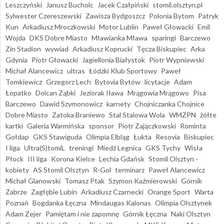
Leszczyński
Janusz Bucholc
Jacek Czałpiński
stomil.olsztyn.pl
Sylwester Czereszewski
Zawisza Bydgoszcz
Polonia Bytom
Patryk
Kun
Arkadiusz Mroczkowski
Motor Lublin
Paweł Głowacki
Emil
Wojda
DKS Dobre Miasto
Mławianka Mława
sparingi
Barczewo
Zin Stadion
wywiad
Arkadiusz Koprucki
Tęcza Biskupiec
Arka
Gdynia
Piotr Głowacki
Jagiellonia Białystok
Piotr Wypniewski
Michał Alancewicz
ultras
Łódzki Klub Sportowy
Paweł
Tomkiewicz
Grzegorz Lech
Bytovia Bytów
licytacje
Adam
Łopatko
Dolcan Ząbki
Jeziorak Iława
Mrągowia Mrągowo
Pisa
Barczewo
Dawid Szymonowicz
karnety
Chojniczanka Chojnice
Dobre Miasto
Zatoka Braniewo
Stal Stalowa Wola
WMZPN
żółte
kartki
Galeria Warmińska
sponsor
Piotr Zajączkowski
Rominta
Gołdap
GKS Stawiguda
Olimpia Elbląg
Łukta
Resovia
Biskupiec
I liga
Ultra(S)tomiL
treningi
Miedź Legnica
GKS Tychy
Wisła
Płock
III liga
Korona Kielce
Lechia Gdańsk
Stomil Olsztyn -
kobiety
AS Stomil Olsztyn
R-Gol
terminarz
Paweł Alancewicz
Michał Glanowski
Tomasz Ptak
Szymon Kaźmierowski
Górnik
Zabrze
Zagłębie Lubin
Arkadiusz Czarnecki
Orange Sport
Warta
Poznań
Bogdanka Łęczna
Mindaugas Kalonas
Olimpia Olsztynek
Adam Zejer
Pamiętam i nie zapomnę
Górnik Łęczna
Naki Olsztyn