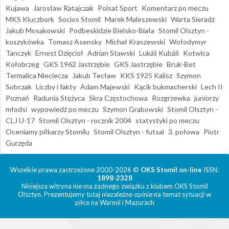
Kujawa
Jarosław Ratajczak
Polsat Sport
Komentarz po meczu
MKS Kluczbork
Socios Stomil
Marek Maleszewski
Warta Sieradz
Jakub Mosakowski
Podbeskidzie Bielsko-Biała
Stomil Olsztyn -
koszykówka
Tomasz Asensky
Michał Kraszewski
Wołodymyr
Tanczyk
Ernest Dzięcioł
Adrian Stawski
Lukáš Kubáň
Kotwica
Kołobrzeg
GKS 1962 Jastrzębie
GKS Jastrzębie
Bruk-Bet
Termalica Nieciecza
Jakub Tecław
KKS 1925 Kalisz
Szymon
Sobczak
Liczby i fakty
Adam Majewski
Kącik bukmacherski
Lech II
Poznań
Radunia Stężyca
Skra Częstochowa
Rozgrzewka
juniorzy
młodsi
wypowiedź po meczu
Szymon Grabowski
Stomil Olsztyn -
CLJ U-17
Stomil Olsztyn - rocznik 2004
statystyki po meczu
Oceniamy piłkarzy Stomilu
Stomil Olsztyn - futsal
3. połowa
Piotr
Gurzęda
Wszelkie prawa zastrzeżone 2000-2026 ©
OKS Stomil on-line
ISSN:
1898-2328
Niniejsza witryna nie ma żadnego związku z klubem OKS Stomil
Olsztyn. Prezentujemy tutaj niezależne opinie na temat sytuacji w
piłce na Warmii i Mazurach