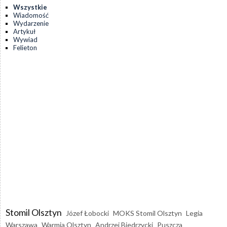
Wszystkie
Wiadomość
Wydarzenie
Artykuł
Wywiad
Felieton
Stomil Olsztyn
Józef Łobocki
MOKS Stomil Olsztyn
Legia
Warszawa
Warmia Olsztyn
Andrzej Biedrzycki
Puszcza