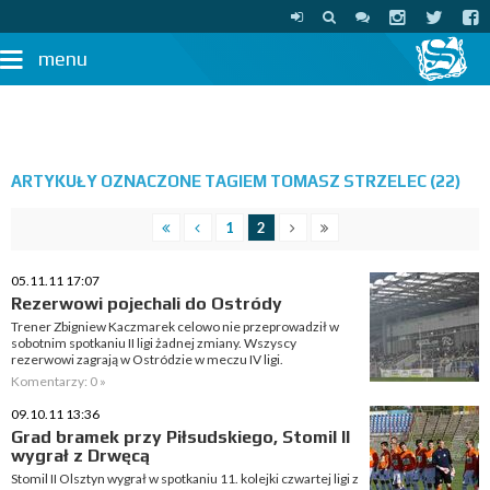
menu
ARTYKUŁY OZNACZONE TAGIEM TOMASZ STRZELEC (22)
1
2
05.11.11 17:07
Rezerwowi pojechali do Ostródy
Trener Zbigniew Kaczmarek celowo nie przeprowadził w
sobotnim spotkaniu II ligi żadnej zmiany. Wszyscy
rezerwowi zagrają w Ostródzie w meczu IV ligi.
Komentarzy: 0 »
09.10.11 13:36
Grad bramek przy Piłsudskiego, Stomil II
wygrał z Drwęcą
Stomil II Olsztyn wygrał w spotkaniu 11. kolejki czwartej ligi z