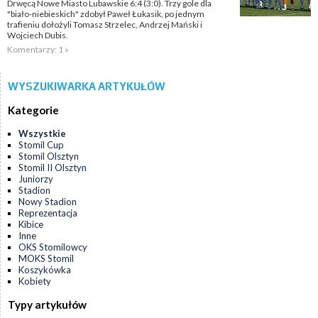
Drwęcą Nowe Miasto Lubawskie 6:4 (3:0). Trzy gole dla
"biało-niebieskich" zdobył Paweł Łukasik, po jednym
trafieniu dołożyli Tomasz Strzelec, Andrzej Mański i
Wojciech Dubis.
Komentarzy: 1 »
WYSZUKIWARKA ARTYKUŁÓW
Kategorie
Wszystkie
Stomil Cup
Stomil Olsztyn
Stomil II Olsztyn
Juniorzy
Stadion
Nowy Stadion
Reprezentacja
Kibice
Inne
OKS Stomilowcy
MOKS Stomil
Koszykówka
Kobiety
Typy artykułów