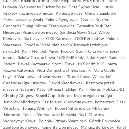
Cracovia
Błękitni Orneta
Piotr Klepczarek
MKS Korsze
Motor
Lubawa
Wojewódzki Puchar Polski
Flota Świnoujście
Hutnik
Kraków
rozmowa po meczu
Kolejarz Stróże
Olimpia Zambrów
Przedstawiamy rywala
Polonia Bydgoszcz
Granica Kętrzyn
Concordia Elbląg
Michał Trzeciakiewicz
Termalica Bruk-Bet
Nieciecza
Rozmowa po meczu
Sandecja Nowy Sącz
Wiktor
Biedrzycki
Bartoszyce
GKS Katowice
GKS Bełchatów
Polonia
Warszawa
Chodź w "biało-niebieskich" barwach i zdobywaj
nagrody!
Kamil Hempel
Paweł Piceluk
Stomil Olsztyn - juniorzy
młodsi
Raków Częstochowa
UKS SMS Łódź
Rafał Śledź
Radomiak
Radom
Paweł Kaczmarek
Stomil Travel
ŁKS Łódź
ŁKS Łomża
Rozwój Katowice
Piotr Darmochwał
Bez napinki
Odra Opole
Legia II Warszawa
stowarzyszenie "Stomil Ponad Wszystko"
Centralna Liga Juniorów
Dawid Mieczkowski
Rozmowa przed
meczem
Yasuhiro Katō
Olimpia II Elbląg
Kamil Kiereś
Polska U-21
Chrobry Głogów
Stomil Cup
felieton
Makroregionalna Liga
Juniorów Młodszych
Stal Mielec
(S)krytym okiem
komentarz
Śląsk
Wrocław
Tomasz Wełnicki
Robert Kiłdanowicz
Mirosław
Jabłoński
Tomasz Wełna
Irakli Meschia
Ruch Chorzów
Wołodymyr Kowal
Polonia Lidzbark Warmiński
Górnik Polkowice
Zagłębie Sosnowiec
komentarz po meczu
Mariusz Borkowski
Rafał