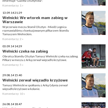
informuje "Gazeta Olsztyńska".
Komentarzy: 1 »
13.09.14 21:29
Wełnicki: We wtorek mam zabieg w
Warszawie
W przerwie meczu Stomil Olsztyn - Miedź Legnica
rozmawialiśmy z kontuzjowanym piłkarzem Stomilu
Tomaszem Wełnickim.
Komentarzy: 2 »
03.09.14 14:29
Wełnicki czeka na zabieg
Obrońca Stomilu Olsztyn Tomasz Wełnicki czeka na zabieg.
Piłkarz w meczu z Arką zerwał więzadło krzyżowe.
Komentarzy: 5 »
29.08.14 15:40
Wełnicki zerwał więzadło krzyżowe
Tomasz Wełnicki w spotkaniu z Arką Gdynia zerwał
więzadło krzyżowe w kolanie.
Komentarzy: 10 »
26.08.14 18:47