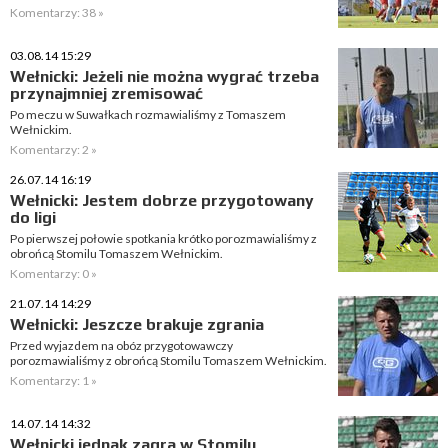
Komentarzy: 38 »
03.08.14 15:29
Wełnicki: Jeżeli nie można wygrać trzeba
przynajmniej zremisować
Po meczu w Suwałkach rozmawialiśmy z Tomaszem
Wełnickim.
Komentarzy: 2 »
26.07.14 16:19
Wełnicki: Jestem dobrze przygotowany
do ligi
Po pierwszej połowie spotkania krótko porozmawialiśmy z
obrońcą Stomilu Tomaszem Wełnickim.
Komentarzy: 0 »
21.07.14 14:29
Wełnicki: Jeszcze brakuje zgrania
Przed wyjazdem na obóz przygotowawczy
porozmawialiśmy z obrońcą Stomilu Tomaszem Wełnickim.
Komentarzy: 1 »
14.07.14 14:32
Wełnicki jednak zagra w Stomilu