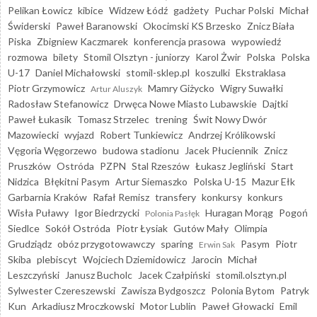
Pelikan Łowicz
kibice
Widzew Łódź
gadżety
Puchar Polski
Michał
Świderski
Paweł Baranowski
Okocimski KS Brzesko
Znicz Biała
Piska
Zbigniew Kaczmarek
konferencja prasowa
wypowiedź
rozmowa
bilety
Stomil Olsztyn - juniorzy
Karol Żwir
Polska
Polska
U-17
Daniel Michałowski
stomil-sklep.pl
koszulki
Ekstraklasa
Piotr Grzymowicz
Mamry Giżycko
Wigry Suwałki
Artur Aluszyk
Radosław Stefanowicz
Drwęca Nowe Miasto Lubawskie
Dajtki
Paweł Łukasik
Tomasz Strzelec
trening
Świt Nowy Dwór
Mazowiecki
wyjazd
Robert Tunkiewicz
Andrzej Królikowski
Vęgoria Węgorzewo
budowa stadionu
Jacek Płuciennik
Znicz
Pruszków
Ostróda
PZPN
Stal Rzeszów
Łukasz Jegliński
Start
Nidzica
Błękitni Pasym
Artur Siemaszko
Polska U-15
Mazur Ełk
Garbarnia Kraków
Rafał Remisz
transfery
konkursy
konkurs
Wisła Puławy
Igor Biedrzycki
Huragan Morąg
Pogoń
Polonia Pasłęk
Siedlce
Sokół Ostróda
Piotr Łysiak
Gutów Mały
Olimpia
Grudziądz
obóz przygotowawczy
sparing
Pasym
Piotr
Erwin Sak
Skiba
plebiscyt
Wojciech Dziemidowicz
Jarocin
Michał
Leszczyński
Janusz Bucholc
Jacek Czałpiński
stomil.olsztyn.pl
Sylwester Czereszewski
Zawisza Bydgoszcz
Polonia Bytom
Patryk
Kun
Arkadiusz Mroczkowski
Motor Lublin
Paweł Głowacki
Emil