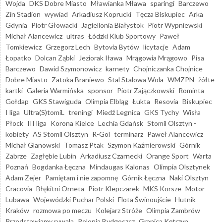
Wojda
DKS Dobre Miasto
Mławianka Mława
sparingi
Barczewo
Zin Stadion
wywiad
Arkadiusz Koprucki
Tęcza Biskupiec
Arka
Gdynia
Piotr Głowacki
Jagiellonia Białystok
Piotr Wypniewski
Michał Alancewicz
ultras
Łódzki Klub Sportowy
Paweł
Tomkiewicz
Grzegorz Lech
Bytovia Bytów
licytacje
Adam
Łopatko
Dolcan Ząbki
Jeziorak Iława
Mrągowia Mrągowo
Pisa
Barczewo
Dawid Szymonowicz
karnety
Chojniczanka Chojnice
Dobre Miasto
Zatoka Braniewo
Stal Stalowa Wola
WMZPN
żółte
kartki
Galeria Warmińska
sponsor
Piotr Zajączkowski
Rominta
Gołdap
GKS Stawiguda
Olimpia Elbląg
Łukta
Resovia
Biskupiec
I liga
Ultra(S)tomiL
treningi
Miedź Legnica
GKS Tychy
Wisła
Płock
III liga
Korona Kielce
Lechia Gdańsk
Stomil Olsztyn -
kobiety
AS Stomil Olsztyn
R-Gol
terminarz
Paweł Alancewicz
Michał Glanowski
Tomasz Ptak
Szymon Kaźmierowski
Górnik
Zabrze
Zagłębie Lubin
Arkadiusz Czarnecki
Orange Sport
Warta
Poznań
Bogdanka Łęczna
Mindaugas Kalonas
Olimpia Olsztynek
Adam Zejer
Pamiętam i nie zapomnę
Górnik Łęczna
Naki Olsztyn
Cracovia
Błękitni Orneta
Piotr Klepczarek
MKS Korsze
Motor
Lubawa
Wojewódzki Puchar Polski
Flota Świnoujście
Hutnik
Kraków
rozmowa po meczu
Kolejarz Stróże
Olimpia Zambrów
Przedstawiamy rywala
Polonia Bydgoszcz
Granica Kętrzyn