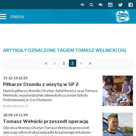
menu
ARTYKUŁY OZNACZONE TAGIEM TOMASZ WEŁNICKI (36)
1
2
15.12.14 12:35
Piłkarze Stomilu z wizytą w SP 2
Dwóch piłkarzy Stomilu Olsztyn, Rafał Remisz oraz Tomasz
Wełnicki, w poniedziałek odwiedziło uczniów Szkoły
Podstawowej nr 2 w Olsztynie.
Komentarzy: 1 »
18.09.14 11:39
Tomasz Wełnicki przeszedł operację
Obrońca Stomilu Olsztyn Tomasz Wełnicki przeszedł
operację rekonstrukcji więzadła krzyżowego w kolanie -