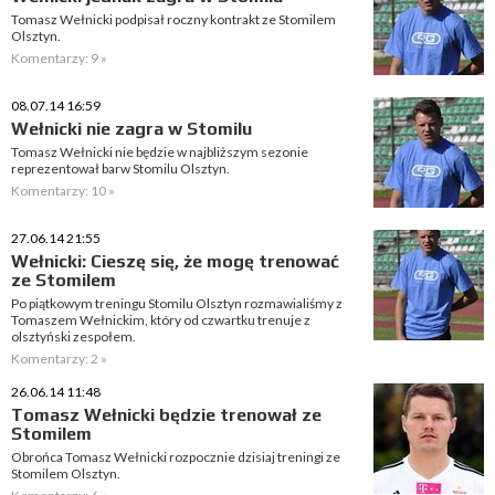
Tomasz Wełnicki podpisał roczny kontrakt ze Stomilem
Olsztyn.
Komentarzy: 9 »
08.07.14 16:59
Wełnicki nie zagra w Stomilu
Tomasz Wełnicki nie będzie w najbliższym sezonie
reprezentował barw Stomilu Olsztyn.
Komentarzy: 10 »
27.06.14 21:55
Wełnicki: Cieszę się, że mogę trenować
ze Stomilem
Po piątkowym treningu Stomilu Olsztyn rozmawialiśmy z
Tomaszem Wełnickim, który od czwartku trenuje z
olsztyński zespołem.
Komentarzy: 2 »
26.06.14 11:48
Tomasz Wełnicki będzie trenował ze
Stomilem
Obrońca Tomasz Wełnicki rozpocznie dzisiaj treningi ze
Stomilem Olsztyn.