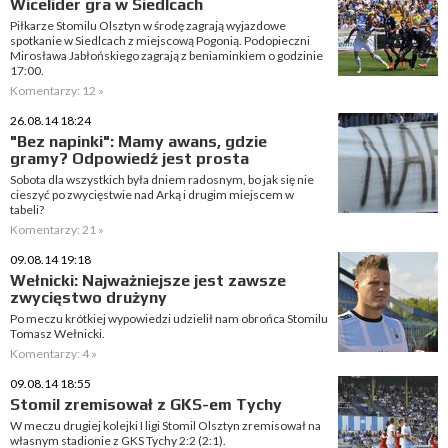
Wicelider gra w Siedlcach
Piłkarze Stomilu Olsztyn w środę zagrają wyjazdowe
spotkanie w Siedlcach z miejscową Pogonią. Podopieczni
Mirosława Jabłońskiego zagrają z beniaminkiem o godzinie
17:00.
Komentarzy: 12 »
26.08.14 18:24
"Bez napinki": Mamy awans, gdzie
gramy? Odpowiedź jest prosta
Sobota dla wszystkich była dniem radosnym, bo jak się nie
cieszyć po zwycięstwie nad Arką i drugim miejscem w
tabeli?
Komentarzy: 21 »
09.08.14 19:18
Wełnicki: Najważniejsze jest zawsze
zwycięstwo drużyny
Po meczu krótkiej wypowiedzi udzielił nam obrońca Stomilu
Tomasz Wełnicki.
Komentarzy: 4 »
09.08.14 18:55
Stomil zremisował z GKS-em Tychy
W meczu drugiej kolejki I ligi Stomil Olsztyn zremisował na
własnym stadionie z GKS Tychy 2:2 (2:1).