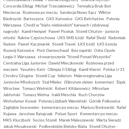
Concordia Elbląg
Michał Trzeciakiewicz
Termalica Bruk-Bet
Nieciecza
Rozmowa po meczu
Sandecja Nowy Sącz
Wiktor
Biedrzycki
Bartoszyce
GKS Katowice
GKS Bełchatów
Polonia
Warszawa
Chodź w "biało-niebieskich" barwach i zdobywaj
nagrody!
Kamil Hempel
Paweł Piceluk
Stomil Olsztyn - juniorzy
młodsi
Raków Częstochowa
UKS SMS Łódź
Rafał Śledź
Radomiak
Radom
Paweł Kaczmarek
Stomil Travel
ŁKS Łódź
ŁKS Łomża
Rozwój Katowice
Piotr Darmochwał
Bez napinki
Odra Opole
Legia II Warszawa
stowarzyszenie "Stomil Ponad Wszystko"
Centralna Liga Juniorów
Dawid Mieczkowski
Rozmowa przed
meczem
Yasuhiro Katō
Olimpia II Elbląg
Kamil Kiereś
Polska U-21
Chrobry Głogów
Stomil Cup
felieton
Makroregionalna Liga
Juniorów Młodszych
Stal Mielec
(S)krytym okiem
komentarz
Śląsk
Wrocław
Tomasz Wełnicki
Robert Kiłdanowicz
Mirosław
Jabłoński
Tomasz Wełna
Irakli Meschia
Ruch Chorzów
Wołodymyr Kowal
Polonia Lidzbark Warmiński
Górnik Polkowice
Zagłębie Sosnowiec
komentarz po meczu
Mariusz Borkowski
Rafał
Kujawa
Jarosław Ratajczak
Polsat Sport
Komentarz po meczu
MKS Kluczbork
Socios Stomil
Marek Maleszewski
Warta Sieradz
Jakub Mosakowski
Podbeskidzie Bielsko-Biała
Stomil Olsztyn -