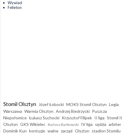
Wywiad
Felieton
Stomil Olsztyn
Józef Łobocki
MOKS Stomil Olsztyn
Legia
Warszawa
Warmia Olsztyn
Andrzej Biedrzycki
Puszcza
Niepołomice
Łukasz Suchocki
Krzysztof Filipek
II liga
Stomil II
Olsztyn
GKS Wikielec
IV liga
sędzia
arbiter
Bartosz Bartkowski
Dominik Kun
kontuzje
walne
zarząd
Olsztyn
stadion Stomilu