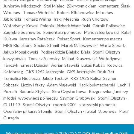
Juniorów Młodszych
Stal Mielec
(S)krytym okiem
komentarz
Śląsk
Wrocław
Tomasz Wełnicki
Robert Kiłdanowicz
Mirosław
Jabłoński
Tomasz Wełna
Irakli Meschia
Ruch Chorzów
Wołodymyr Kowal
Polonia Lidzbark Warmiński
Górnik Polkowice
Zagłębie Sosnowiec
komentarz po meczu
Mariusz Borkowski
Rafał
Kujawa
Jarosław Ratajczak
Polsat Sport
Komentarz po meczu
MKS Kluczbork
Socios Stomil
Marek Maleszewski
Warta Sieradz
Jakub Mosakowski
Podbeskidzie Bielsko-Biała
Stomil Olsztyn -
koszykówka
Tomasz Asensky
Michał Kraszewski
Wołodymyr
Tanczyk
Ernest Dzięcioł
Adrian Stawski
Lukáš Kubáň
Kotwica
Kołobrzeg
GKS 1962 Jastrzębie
GKS Jastrzębie
Bruk-Bet
Termalica Nieciecza
Jakub Tecław
KKS 1925 Kalisz
Szymon
Sobczak
Liczby i fakty
Adam Majewski
Kącik bukmacherski
Lech II
Poznań
Radunia Stężyca
Skra Częstochowa
Rozgrzewka
juniorzy
młodsi
wypowiedź po meczu
Szymon Grabowski
Stomil Olsztyn -
CLJ U-17
Stomil Olsztyn - rocznik 2004
statystyki po meczu
Oceniamy piłkarzy Stomilu
Stomil Olsztyn - futsal
3. połowa
Piotr
Gurzęda
Wszelkie prawa zastrzeżone 2000-2026 ©
OKS Stomil on-line
ISSN: