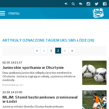
menu
ARTYKUŁY OZNACZONE TAGIEM UKS SMS ŁÓDŹ (30)
1
2
02.05.14 21:57
Juniorskie spotkania w Olsztynie
Dwa spotkania juniorskie odbędą się w ten weekend w
Olsztynie. Juniorzy zagrają w sobotę, a juniorzy młodsi w
niedzielę.
Komentarzy: 0 »
22.03.14 15:00
MLJM: Stomil bezbramkowo zremisował
w Łodzi
Juniorzy młodsi Stomilu Olsztyn bezbramkowo