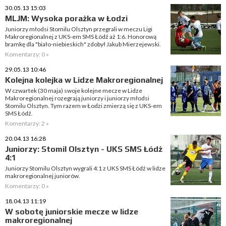
30.05.13 15:03
MLJM: Wysoka porażka w Łodzi
Juniorzy młodsi Stomilu Olsztyn przegrali w meczu Ligi
Makroregionalnej z UKS-em SMS Łódź aż 1:6. Honorową
bramkę dla "biało-niebieskich" zdobył Jakub Mierzejewski.
Komentarzy: 0 »
29.05.13 10:46
Kolejna kolejka w Lidze Makroregionalnej
W czwartek (30 maja) swoje kolejne mecze w Lidze
Makroregionalnej rozegrają juniorzy i juniorzy młodsi
Stomilu Olsztyn. Tym razem w Łodzi zmierzą się z UKS-em
SMS Łódź.
Komentarzy: 2 »
20.04.13 16:28
Juniorzy: Stomil Olsztyn - UKS SMS Łódź
4:1
Juniorzy Stomilu Olsztyn wygrali 4:1 z UKS SMS Łódź w lidze
makroregionalnej juniorów.
Komentarzy: 0 »
18.04.13 11:19
W sobotę juniorskie mecze w lidze
makroregionalnej