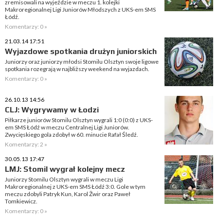
zremisowali na wyjeździe w meczu 1. kolejki
Makroregionalnej Ligi Juniorów Młodszych z UKS-em SMS
Łódź.
Komentarzy: 0 »
21.03.14 17:51
Wyjazdowe spotkania drużyn juniorskich
Juniorzy oraz juniorzy młodsi Stomilu Olsztyn swoje ligowe
spotkania rozegrają w najbliższy weekend na wyjazdach.
Komentarzy: 0 »
26.10.13 14:56
CLJ: Wygrywamy w Łodzi
Piłkarze juniorów Stomilu Olsztyn wygrali 1:0 (0:0) z UKS-
em SMS Łódź w meczu Centralnej Ligi Juniorów.
Zwycięskiego gola zdobył w 60. minucie Rafał Śledź.
Komentarzy: 2 »
30.05.13 17:47
LMJ: Stomil wygrał kolejny mecz
Juniorzy Stomilu Olsztyn wygrali w meczu Ligi
Makroregionalnej z UKS-em SMS Łódź 3:0. Gole w tym
meczu zdobyli Patryk Kun, Karol Żwir oraz Paweł
Tomkiewicz.
Komentarzy: 0 »