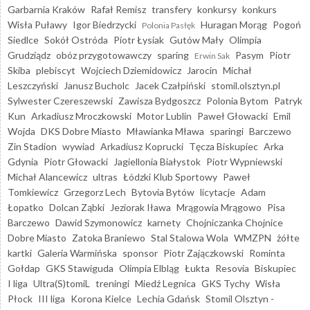
Garbarnia Kraków
Rafał Remisz
transfery
konkursy
konkurs
Wisła Puławy
Igor Biedrzycki
Huragan Morąg
Pogoń
Polonia Pasłęk
Siedlce
Sokół Ostróda
Piotr Łysiak
Gutów Mały
Olimpia
Grudziądz
obóz przygotowawczy
sparing
Pasym
Piotr
Erwin Sak
Skiba
plebiscyt
Wojciech Dziemidowicz
Jarocin
Michał
Leszczyński
Janusz Bucholc
Jacek Czałpiński
stomil.olsztyn.pl
Sylwester Czereszewski
Zawisza Bydgoszcz
Polonia Bytom
Patryk
Kun
Arkadiusz Mroczkowski
Motor Lublin
Paweł Głowacki
Emil
Wojda
DKS Dobre Miasto
Mławianka Mława
sparingi
Barczewo
Zin Stadion
wywiad
Arkadiusz Koprucki
Tęcza Biskupiec
Arka
Gdynia
Piotr Głowacki
Jagiellonia Białystok
Piotr Wypniewski
Michał Alancewicz
ultras
Łódzki Klub Sportowy
Paweł
Tomkiewicz
Grzegorz Lech
Bytovia Bytów
licytacje
Adam
Łopatko
Dolcan Ząbki
Jeziorak Iława
Mrągowia Mrągowo
Pisa
Barczewo
Dawid Szymonowicz
karnety
Chojniczanka Chojnice
Dobre Miasto
Zatoka Braniewo
Stal Stalowa Wola
WMZPN
żółte
kartki
Galeria Warmińska
sponsor
Piotr Zajączkowski
Rominta
Gołdap
GKS Stawiguda
Olimpia Elbląg
Łukta
Resovia
Biskupiec
I liga
Ultra(S)tomiL
treningi
Miedź Legnica
GKS Tychy
Wisła
Płock
III liga
Korona Kielce
Lechia Gdańsk
Stomil Olsztyn -