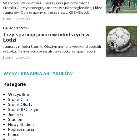
W sobotę (20 kwietnia) juniorzy oraz juniorzy młodsi
Stomilu Olsztyn rozegrają mecze w Makroregionalnej Lidze
Juniorów. Obie drużyny zmierzą się z UKS SMS Łódź.
Komentarzy: 0 »
04.02.13 15:20
Trzy sparingi juniorów młodszych w
Łodzi
Juniorzy młodsi Stomilu Olsztyn miniony weekend spędzili
w Łodzi. Na miejscu rozegrali trzy spotkania sparingowe.
Komentarzy: 1 »
WYSZUKIWARKA ARTYKUŁÓW
Kategorie
Wszystkie
Stomil Cup
Stomil Olsztyn
Stomil II Olsztyn
Juniorzy
Stadion
Nowy Stadion
Reprezentacja
Kibice
Inne