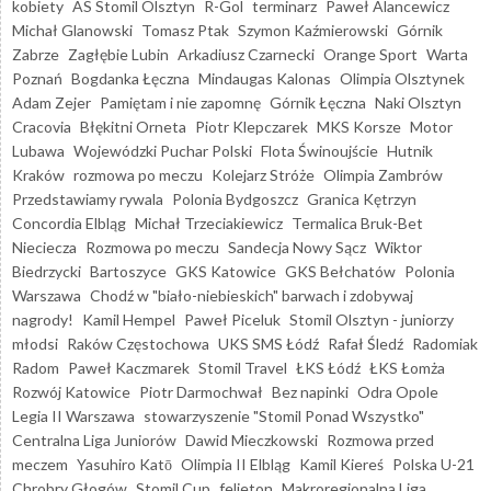
kobiety
AS Stomil Olsztyn
R-Gol
terminarz
Paweł Alancewicz
Michał Glanowski
Tomasz Ptak
Szymon Kaźmierowski
Górnik
Zabrze
Zagłębie Lubin
Arkadiusz Czarnecki
Orange Sport
Warta
Poznań
Bogdanka Łęczna
Mindaugas Kalonas
Olimpia Olsztynek
Adam Zejer
Pamiętam i nie zapomnę
Górnik Łęczna
Naki Olsztyn
Cracovia
Błękitni Orneta
Piotr Klepczarek
MKS Korsze
Motor
Lubawa
Wojewódzki Puchar Polski
Flota Świnoujście
Hutnik
Kraków
rozmowa po meczu
Kolejarz Stróże
Olimpia Zambrów
Przedstawiamy rywala
Polonia Bydgoszcz
Granica Kętrzyn
Concordia Elbląg
Michał Trzeciakiewicz
Termalica Bruk-Bet
Nieciecza
Rozmowa po meczu
Sandecja Nowy Sącz
Wiktor
Biedrzycki
Bartoszyce
GKS Katowice
GKS Bełchatów
Polonia
Warszawa
Chodź w "biało-niebieskich" barwach i zdobywaj
nagrody!
Kamil Hempel
Paweł Piceluk
Stomil Olsztyn - juniorzy
młodsi
Raków Częstochowa
UKS SMS Łódź
Rafał Śledź
Radomiak
Radom
Paweł Kaczmarek
Stomil Travel
ŁKS Łódź
ŁKS Łomża
Rozwój Katowice
Piotr Darmochwał
Bez napinki
Odra Opole
Legia II Warszawa
stowarzyszenie "Stomil Ponad Wszystko"
Centralna Liga Juniorów
Dawid Mieczkowski
Rozmowa przed
meczem
Yasuhiro Katō
Olimpia II Elbląg
Kamil Kiereś
Polska U-21
Chrobry Głogów
Stomil Cup
felieton
Makroregionalna Liga