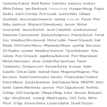
Garbarnia Kraków
Rafał Remisz
transfery
konkursy
konkurs
Wisła Puławy
Igor Biedrzycki
Huragan Morąg
Pogoń
Polonia Pasłęk
Siedlce
Sokół Ostróda
Piotr Łysiak
Gutów Mały
Olimpia
Grudziądz
obóz przygotowawczy
sparing
Pasym
Piotr
Erwin Sak
Skiba
plebiscyt
Wojciech Dziemidowicz
Jarocin
Michał
Leszczyński
Janusz Bucholc
Jacek Czałpiński
stomil.olsztyn.pl
Sylwester Czereszewski
Zawisza Bydgoszcz
Polonia Bytom
Patryk
Kun
Arkadiusz Mroczkowski
Motor Lublin
Paweł Głowacki
Emil
Wojda
DKS Dobre Miasto
Mławianka Mława
sparingi
Barczewo
Zin Stadion
wywiad
Arkadiusz Koprucki
Tęcza Biskupiec
Arka
Gdynia
Piotr Głowacki
Jagiellonia Białystok
Piotr Wypniewski
Michał Alancewicz
ultras
Łódzki Klub Sportowy
Paweł
Tomkiewicz
Grzegorz Lech
Bytovia Bytów
licytacje
Adam
Łopatko
Dolcan Ząbki
Jeziorak Iława
Mrągowia Mrągowo
Pisa
Barczewo
Dawid Szymonowicz
karnety
Chojniczanka Chojnice
Dobre Miasto
Zatoka Braniewo
Stal Stalowa Wola
WMZPN
żółte
kartki
Galeria Warmińska
sponsor
Piotr Zajączkowski
Rominta
Gołdap
GKS Stawiguda
Olimpia Elbląg
Łukta
Resovia
Biskupiec
I liga
Ultra(S)tomiL
treningi
Miedź Legnica
GKS Tychy
Wisła
Płock
III liga
Korona Kielce
Lechia Gdańsk
Stomil Olsztyn -