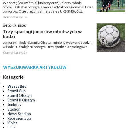
W sobotę (20 kwietnia) juniorzy oraz juniorzy młodsi
Stomilu Olsztyn rozegrają mecze w Makroregionalnej Lidze
Juniorów. Obie drużyny zmierzą się z UKS SMS Łódź.
Komentarzy: 0 »
04.02.13 15:20
Trzy sparingi juniorów młodszych w
Łodzi
Juniorzy młodsi Stomilu Olsztyn miniony weekend spędzili
w Łodzi. Na miejscu rozegrali trzy spotkania sparingowe.
Komentarzy: 1 »
WYSZUKIWARKA ARTYKUŁÓW
Kategorie
Wszystkie
Stomil Cup
Stomil Olsztyn
Stomil II Olsztyn
Juniorzy
Stadion
Nowy Stadion
Reprezentacja
Kibice
Inne