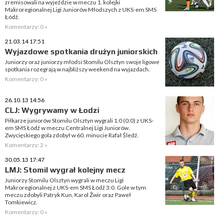
zremisowali na wyjeździe w meczu 1. kolejki
Makroregionalnej Ligi Juniorów Młodszych z UKS-em SMS
Łódź.
Komentarzy: 0 »
21.03.14 17:51
Wyjazdowe spotkania drużyn juniorskich
Juniorzy oraz juniorzy młodsi Stomilu Olsztyn swoje ligowe
spotkania rozegrają w najbliższy weekend na wyjazdach.
Komentarzy: 0 »
26.10.13 14:56
CLJ: Wygrywamy w Łodzi
Piłkarze juniorów Stomilu Olsztyn wygrali 1:0 (0:0) z UKS-
em SMS Łódź w meczu Centralnej Ligi Juniorów.
Zwycięskiego gola zdobył w 60. minucie Rafał Śledź.
Komentarzy: 2 »
30.05.13 17:47
LMJ: Stomil wygrał kolejny mecz
Juniorzy Stomilu Olsztyn wygrali w meczu Ligi
Makroregionalnej z UKS-em SMS Łódź 3:0. Gole w tym
meczu zdobyli Patryk Kun, Karol Żwir oraz Paweł
Tomkiewicz.
Komentarzy: 0 »