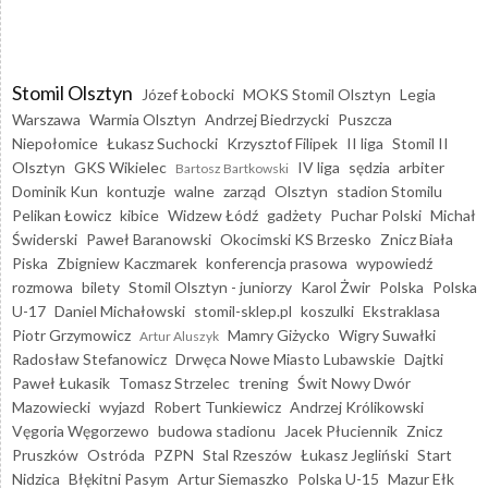
Stomil Olsztyn
Józef Łobocki
MOKS Stomil Olsztyn
Legia
Warszawa
Warmia Olsztyn
Andrzej Biedrzycki
Puszcza
Niepołomice
Łukasz Suchocki
Krzysztof Filipek
II liga
Stomil II
Olsztyn
GKS Wikielec
IV liga
sędzia
arbiter
Bartosz Bartkowski
Dominik Kun
kontuzje
walne
zarząd
Olsztyn
stadion Stomilu
Pelikan Łowicz
kibice
Widzew Łódź
gadżety
Puchar Polski
Michał
Świderski
Paweł Baranowski
Okocimski KS Brzesko
Znicz Biała
Piska
Zbigniew Kaczmarek
konferencja prasowa
wypowiedź
rozmowa
bilety
Stomil Olsztyn - juniorzy
Karol Żwir
Polska
Polska
U-17
Daniel Michałowski
stomil-sklep.pl
koszulki
Ekstraklasa
Piotr Grzymowicz
Mamry Giżycko
Wigry Suwałki
Artur Aluszyk
Radosław Stefanowicz
Drwęca Nowe Miasto Lubawskie
Dajtki
Paweł Łukasik
Tomasz Strzelec
trening
Świt Nowy Dwór
Mazowiecki
wyjazd
Robert Tunkiewicz
Andrzej Królikowski
Vęgoria Węgorzewo
budowa stadionu
Jacek Płuciennik
Znicz
Pruszków
Ostróda
PZPN
Stal Rzeszów
Łukasz Jegliński
Start
Nidzica
Błękitni Pasym
Artur Siemaszko
Polska U-15
Mazur Ełk