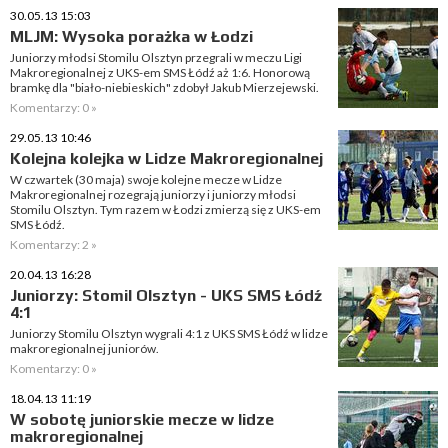
30.05.13 15:03
MLJM: Wysoka porażka w Łodzi
Juniorzy młodsi Stomilu Olsztyn przegrali w meczu Ligi
Makroregionalnej z UKS-em SMS Łódź aż 1:6. Honorową
bramkę dla "biało-niebieskich" zdobył Jakub Mierzejewski.
Komentarzy: 0 »
29.05.13 10:46
Kolejna kolejka w Lidze Makroregionalnej
W czwartek (30 maja) swoje kolejne mecze w Lidze
Makroregionalnej rozegrają juniorzy i juniorzy młodsi
Stomilu Olsztyn. Tym razem w Łodzi zmierzą się z UKS-em
SMS Łódź.
Komentarzy: 2 »
20.04.13 16:28
Juniorzy: Stomil Olsztyn - UKS SMS Łódź
4:1
Juniorzy Stomilu Olsztyn wygrali 4:1 z UKS SMS Łódź w lidze
makroregionalnej juniorów.
Komentarzy: 0 »
18.04.13 11:19
W sobotę juniorskie mecze w lidze
makroregionalnej