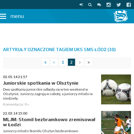
menu
ARTYKUŁY OZNACZONE TAGIEM UKS SMS ŁÓDŹ (30)
1
2
02.05.14 21:57
Juniorskie spotkania w Olsztynie
Dwa spotkania juniorskie odbędą się w ten weekend w
Olsztynie. Juniorzy zagrają w sobotę, a juniorzy młodsi w
niedzielę.
Komentarzy: 0 »
22.03.14 15:00
MLJM: Stomil bezbramkowo zremisował
w Łodzi
Juniorzy młodsi Stomilu Olsztyn bezbramkowo