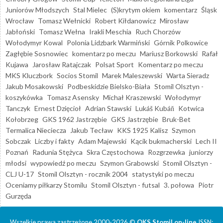
Juniorów Młodszych
Stal Mielec
(S)krytym okiem
komentarz
Śląsk
Wrocław
Tomasz Wełnicki
Robert Kiłdanowicz
Mirosław
Jabłoński
Tomasz Wełna
Irakli Meschia
Ruch Chorzów
Wołodymyr Kowal
Polonia Lidzbark Warmiński
Górnik Polkowice
Zagłębie Sosnowiec
komentarz po meczu
Mariusz Borkowski
Rafał
Kujawa
Jarosław Ratajczak
Polsat Sport
Komentarz po meczu
MKS Kluczbork
Socios Stomil
Marek Maleszewski
Warta Sieradz
Jakub Mosakowski
Podbeskidzie Bielsko-Biała
Stomil Olsztyn -
koszykówka
Tomasz Asensky
Michał Kraszewski
Wołodymyr
Tanczyk
Ernest Dzięcioł
Adrian Stawski
Lukáš Kubáň
Kotwica
Kołobrzeg
GKS 1962 Jastrzębie
GKS Jastrzębie
Bruk-Bet
Termalica Nieciecza
Jakub Tecław
KKS 1925 Kalisz
Szymon
Sobczak
Liczby i fakty
Adam Majewski
Kącik bukmacherski
Lech II
Poznań
Radunia Stężyca
Skra Częstochowa
Rozgrzewka
juniorzy
młodsi
wypowiedź po meczu
Szymon Grabowski
Stomil Olsztyn -
CLJ U-17
Stomil Olsztyn - rocznik 2004
statystyki po meczu
Oceniamy piłkarzy Stomilu
Stomil Olsztyn - futsal
3. połowa
Piotr
Gurzęda
Wszelkie prawa zastrzeżone 2000-2026 ©
OKS Stomil on-line
ISSN: