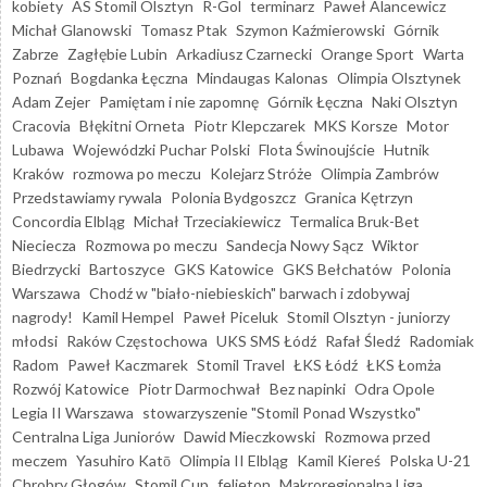
kobiety
AS Stomil Olsztyn
R-Gol
terminarz
Paweł Alancewicz
Michał Glanowski
Tomasz Ptak
Szymon Kaźmierowski
Górnik
Zabrze
Zagłębie Lubin
Arkadiusz Czarnecki
Orange Sport
Warta
Poznań
Bogdanka Łęczna
Mindaugas Kalonas
Olimpia Olsztynek
Adam Zejer
Pamiętam i nie zapomnę
Górnik Łęczna
Naki Olsztyn
Cracovia
Błękitni Orneta
Piotr Klepczarek
MKS Korsze
Motor
Lubawa
Wojewódzki Puchar Polski
Flota Świnoujście
Hutnik
Kraków
rozmowa po meczu
Kolejarz Stróże
Olimpia Zambrów
Przedstawiamy rywala
Polonia Bydgoszcz
Granica Kętrzyn
Concordia Elbląg
Michał Trzeciakiewicz
Termalica Bruk-Bet
Nieciecza
Rozmowa po meczu
Sandecja Nowy Sącz
Wiktor
Biedrzycki
Bartoszyce
GKS Katowice
GKS Bełchatów
Polonia
Warszawa
Chodź w "biało-niebieskich" barwach i zdobywaj
nagrody!
Kamil Hempel
Paweł Piceluk
Stomil Olsztyn - juniorzy
młodsi
Raków Częstochowa
UKS SMS Łódź
Rafał Śledź
Radomiak
Radom
Paweł Kaczmarek
Stomil Travel
ŁKS Łódź
ŁKS Łomża
Rozwój Katowice
Piotr Darmochwał
Bez napinki
Odra Opole
Legia II Warszawa
stowarzyszenie "Stomil Ponad Wszystko"
Centralna Liga Juniorów
Dawid Mieczkowski
Rozmowa przed
meczem
Yasuhiro Katō
Olimpia II Elbląg
Kamil Kiereś
Polska U-21
Chrobry Głogów
Stomil Cup
felieton
Makroregionalna Liga