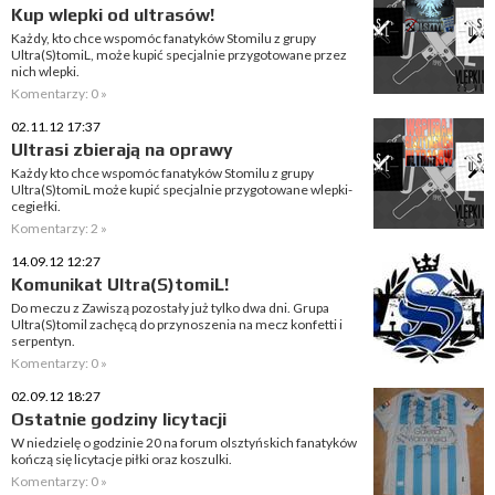
Kup wlepki od ultrasów!
Każdy, kto chce wspomóc fanatyków Stomilu z grupy
Ultra(S)tomiL, może kupić specjalnie przygotowane przez
nich wlepki.
Komentarzy: 0 »
02.11.12 17:37
Ultrasi zbierają na oprawy
Każdy kto chce wspomóc fanatyków Stomilu z grupy
Ultra(S)tomiL może kupić specjalnie przygotowane wlepki-
cegiełki.
Komentarzy: 2 »
14.09.12 12:27
Komunikat Ultra(S)tomiL!
Do meczu z Zawiszą pozostały już tylko dwa dni. Grupa
Ultra(S)tomil zachęcą do przynoszenia na mecz konfetti i
serpentyn.
Komentarzy: 0 »
02.09.12 18:27
Ostatnie godziny licytacji
W niedzielę o godzinie 20 na forum olsztyńskich fanatyków
kończą się licytacje piłki oraz koszulki.
Komentarzy: 0 »