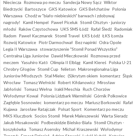
Nieciecza
Rozmowa po meczu
Sandecja Nowy Sącz
Wiktor
Biedrzycki
Bartoszyce
GKS Katowice
GKS Bełchatów
Polonia
Warszawa
Chodź w "biało-niebieskich" barwach i zdobywaj
nagrody!
Kamil Hempel
Paweł Piceluk
Stomil Olsztyn - juniorzy
młodsi
Raków Częstochowa
UKS SMS Łódź
Rafał Śledź
Radomiak
Radom
Paweł Kaczmarek
Stomil Travel
ŁKS Łódź
ŁKS Łomża
Rozwój Katowice
Piotr Darmochwał
Bez napinki
Odra Opole
Legia II Warszawa
stowarzyszenie "Stomil Ponad Wszystko"
Centralna Liga Juniorów
Dawid Mieczkowski
Rozmowa przed
meczem
Yasuhiro Katō
Olimpia II Elbląg
Kamil Kiereś
Polska U-21
Chrobry Głogów
Stomil Cup
felieton
Makroregionalna Liga
Juniorów Młodszych
Stal Mielec
(S)krytym okiem
komentarz
Śląsk
Wrocław
Tomasz Wełnicki
Robert Kiłdanowicz
Mirosław
Jabłoński
Tomasz Wełna
Irakli Meschia
Ruch Chorzów
Wołodymyr Kowal
Polonia Lidzbark Warmiński
Górnik Polkowice
Zagłębie Sosnowiec
komentarz po meczu
Mariusz Borkowski
Rafał
Kujawa
Jarosław Ratajczak
Polsat Sport
Komentarz po meczu
MKS Kluczbork
Socios Stomil
Marek Maleszewski
Warta Sieradz
Jakub Mosakowski
Podbeskidzie Bielsko-Biała
Stomil Olsztyn -
koszykówka
Tomasz Asensky
Michał Kraszewski
Wołodymyr
Tanczyk
Ernest Dzięcioł
Adrian Stawski
Lukáš Kubáň
Kotwica