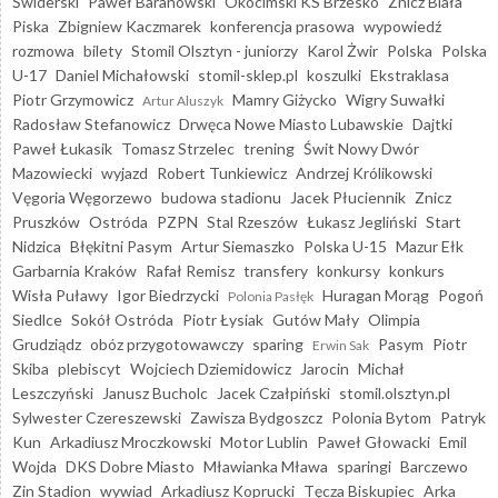
Świderski
Paweł Baranowski
Okocimski KS Brzesko
Znicz Biała
Piska
Zbigniew Kaczmarek
konferencja prasowa
wypowiedź
rozmowa
bilety
Stomil Olsztyn - juniorzy
Karol Żwir
Polska
Polska
U-17
Daniel Michałowski
stomil-sklep.pl
koszulki
Ekstraklasa
Piotr Grzymowicz
Mamry Giżycko
Wigry Suwałki
Artur Aluszyk
Radosław Stefanowicz
Drwęca Nowe Miasto Lubawskie
Dajtki
Paweł Łukasik
Tomasz Strzelec
trening
Świt Nowy Dwór
Mazowiecki
wyjazd
Robert Tunkiewicz
Andrzej Królikowski
Vęgoria Węgorzewo
budowa stadionu
Jacek Płuciennik
Znicz
Pruszków
Ostróda
PZPN
Stal Rzeszów
Łukasz Jegliński
Start
Nidzica
Błękitni Pasym
Artur Siemaszko
Polska U-15
Mazur Ełk
Garbarnia Kraków
Rafał Remisz
transfery
konkursy
konkurs
Wisła Puławy
Igor Biedrzycki
Huragan Morąg
Pogoń
Polonia Pasłęk
Siedlce
Sokół Ostróda
Piotr Łysiak
Gutów Mały
Olimpia
Grudziądz
obóz przygotowawczy
sparing
Pasym
Piotr
Erwin Sak
Skiba
plebiscyt
Wojciech Dziemidowicz
Jarocin
Michał
Leszczyński
Janusz Bucholc
Jacek Czałpiński
stomil.olsztyn.pl
Sylwester Czereszewski
Zawisza Bydgoszcz
Polonia Bytom
Patryk
Kun
Arkadiusz Mroczkowski
Motor Lublin
Paweł Głowacki
Emil
Wojda
DKS Dobre Miasto
Mławianka Mława
sparingi
Barczewo
Zin Stadion
wywiad
Arkadiusz Koprucki
Tęcza Biskupiec
Arka