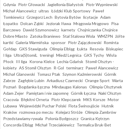
Gdynia
Piotr Głowacki
Jagiellonia Białystok
Piotr Wypniewski
Michał Alancewicz
ultras
Łódzki Klub Sportowy
Paweł
Tomkiewicz
Grzegorz Lech
Bytovia Bytów
licytacje
Adam
Łopatko
Dolcan Ząbki
Jeziorak Iława
Mrągowia Mrągowo
Pisa
Barczewo
Dawid Szymonowicz
karnety
Chojniczanka Chojnice
Dobre Miasto
Zatoka Braniewo
Stal Stalowa Wola
WMZPN
żółte
kartki
Galeria Warmińska
sponsor
Piotr Zajączkowski
Rominta
Gołdap
GKS Stawiguda
Olimpia Elbląg
Łukta
Resovia
Biskupiec
I liga
Ultra(S)tomiL
treningi
Miedź Legnica
GKS Tychy
Wisła
Płock
III liga
Korona Kielce
Lechia Gdańsk
Stomil Olsztyn -
kobiety
AS Stomil Olsztyn
R-Gol
terminarz
Paweł Alancewicz
Michał Glanowski
Tomasz Ptak
Szymon Kaźmierowski
Górnik
Zabrze
Zagłębie Lubin
Arkadiusz Czarnecki
Orange Sport
Warta
Poznań
Bogdanka Łęczna
Mindaugas Kalonas
Olimpia Olsztynek
Adam Zejer
Pamiętam i nie zapomnę
Górnik Łęczna
Naki Olsztyn
Cracovia
Błękitni Orneta
Piotr Klepczarek
MKS Korsze
Motor
Lubawa
Wojewódzki Puchar Polski
Flota Świnoujście
Hutnik
Kraków
rozmowa po meczu
Kolejarz Stróże
Olimpia Zambrów
Przedstawiamy rywala
Polonia Bydgoszcz
Granica Kętrzyn
Concordia Elbląg
Michał Trzeciakiewicz
Termalica Bruk-Bet