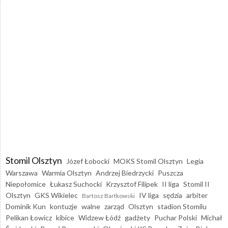
Stomil Olsztyn
Józef Łobocki
MOKS Stomil Olsztyn
Legia
Warszawa
Warmia Olsztyn
Andrzej Biedrzycki
Puszcza
Niepołomice
Łukasz Suchocki
Krzysztof Filipek
II liga
Stomil II
Olsztyn
GKS Wikielec
IV liga
sędzia
arbiter
Bartosz Bartkowski
Dominik Kun
kontuzje
walne
zarząd
Olsztyn
stadion Stomilu
Pelikan Łowicz
kibice
Widzew Łódź
gadżety
Puchar Polski
Michał