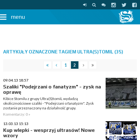
menu
ARTYKUŁY OZNACZONE TAGIEM ULTRA(S)TOMIL (35)
1
2
09.04.13 18:57
Szaliki "Podejrzani o fanatyzm" - zysk na
oprawę
Kibice Stomilu z grupy Ultra(S)tomiL wydadzą
okolicznościowe szaliki - "Podejrzani o fanatyzm". Zysk
zostanie przeznaczony na działalność grupy.
Komentarzy: 0 »
13.03.13 15:13
Kup wlepki - wesprzyj ultrasów! Nowe
wzory