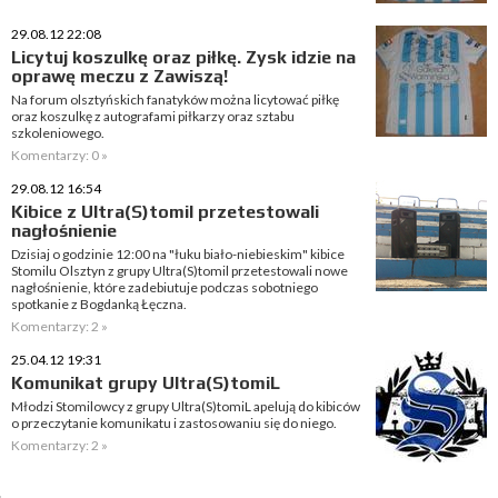
29.08.12 22:08
Licytuj koszulkę oraz piłkę. Zysk idzie na
oprawę meczu z Zawiszą!
Na forum olsztyńskich fanatyków można licytować piłkę
oraz koszulkę z autografami piłkarzy oraz sztabu
szkoleniowego.
Komentarzy: 0 »
29.08.12 16:54
Kibice z Ultra(S)tomil przetestowali
nagłośnienie
Dzisiaj o godzinie 12:00 na "łuku biało-niebieskim" kibice
Stomilu Olsztyn z grupy Ultra(S)tomil przetestowali nowe
nagłośnienie, które zadebiutuje podczas sobotniego
spotkanie z Bogdanką Łęczna.
Komentarzy: 2 »
25.04.12 19:31
Komunikat grupy Ultra(S)tomiL
Młodzi Stomilowcy z grupy Ultra(S)tomiL apelują do kibiców
o przeczytanie komunikatu i zastosowaniu się do niego.
Komentarzy: 2 »