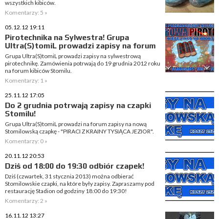
wszystkich kibiców.
Komentarzy: 5 »
05.12.12 19:11
Pirotechnika na Sylwestra! Grupa
Ultra(S)tomiL prowadzi zapisy na forum
Grupa Ultra(S)tomiL prowadzi zapisy na sylwestrową
pirotechnikę. Zamówienia potrwają do 19 grudnia 2012 roku
na forum kibiców Stomilu.
Komentarzy: 1 »
25.11.12 17:05
Do 2 grudnia potrwają zapisy na czapki
Stomilu!
Grupa Ultra(S)tomiL prowadzi na forum zapisy na nową
Stomilowską czapkę - "PIRACI Z KRAINY TYSIĄCA JEZIOR".
Komentarzy: 0 »
20.11.12 20:53
Dziś od 18:00 do 19:30 odbiór czapek!
Dziś (czwartek, 31 stycznia 2013) można odbierać
Stomilowskie czapki, na które były zapisy. Zapraszamy pod
restaurację Stadion od godziny 18:00 do 19:30!
Komentarzy: 2 »
16.11.12 13:27