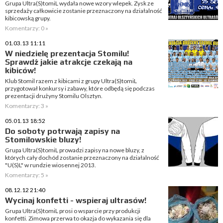
Grupa Ultra(S)tomiL wydała nowe wzory wlepek. Zysk ze
sprzedaży całkowicie zostanie przeznaczony na działalność
kibicowską grupy.
Komentarzy: 0 »
01.03.13 11:11
W niedzielę prezentacja Stomilu!
Sprawdź jakie atrakcje czekają na
kibiców!
Klub Stomil razem z kibicami z grupy Ultra(S)tomiL
przygotował konkursy i zabawy, które odbędą się podczas
prezentacji drużyny Stomilu Olsztyn.
Komentarzy: 3 »
05.01.13 18:52
Do soboty potrwają zapisy na
Stomilowskie bluzy!
Grupa Ultra(S)tomiL prowadzi zapisy na nowe bluzy, z
których cały dochód zostanie przeznaczony na działalność
"U(S)L" w rundzie wiosennej 2013.
Komentarzy: 5 »
08.12.12 21:40
Wycinaj konfetti - wspieraj ultrasów!
Grupa Ultra(S)tomiL prosi o wsparcie przy produkcji
konfetti. Zimowa przerwa to okazja do wykazania się dla