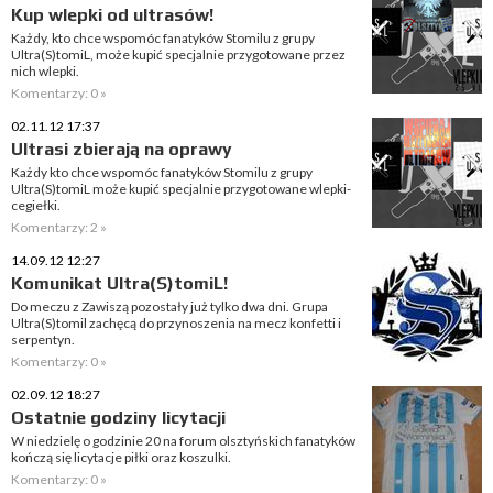
Kup wlepki od ultrasów!
Każdy, kto chce wspomóc fanatyków Stomilu z grupy
Ultra(S)tomiL, może kupić specjalnie przygotowane przez
nich wlepki.
Komentarzy: 0 »
02.11.12 17:37
Ultrasi zbierają na oprawy
Każdy kto chce wspomóc fanatyków Stomilu z grupy
Ultra(S)tomiL może kupić specjalnie przygotowane wlepki-
cegiełki.
Komentarzy: 2 »
14.09.12 12:27
Komunikat Ultra(S)tomiL!
Do meczu z Zawiszą pozostały już tylko dwa dni. Grupa
Ultra(S)tomil zachęcą do przynoszenia na mecz konfetti i
serpentyn.
Komentarzy: 0 »
02.09.12 18:27
Ostatnie godziny licytacji
W niedzielę o godzinie 20 na forum olsztyńskich fanatyków
kończą się licytacje piłki oraz koszulki.
Komentarzy: 0 »