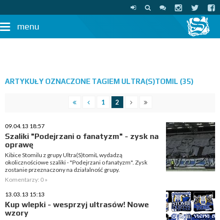
menu
ARTYKUŁY OZNACZONE TAGIEM ULTRA(S)TOMIL (35)
1
2
09.04.13 18:57
Szaliki "Podejrzani o fanatyzm" - zysk na
oprawę
Kibice Stomilu z grupy Ultra(S)tomiL wydadzą
okolicznościowe szaliki - "Podejrzani o fanatyzm". Zysk
zostanie przeznaczony na działalność grupy.
Komentarzy: 0 »
13.03.13 15:13
Kup wlepki - wesprzyj ultrasów! Nowe
wzory