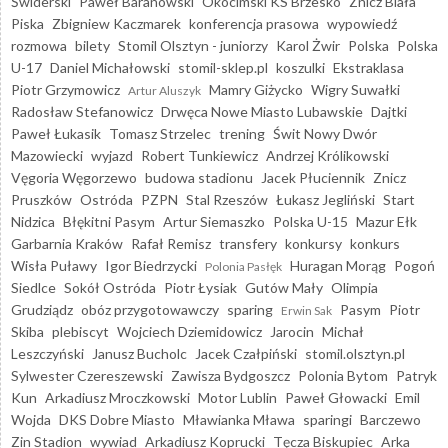
Świderski
Paweł Baranowski
Okocimski KS Brzesko
Znicz Biała
Piska
Zbigniew Kaczmarek
konferencja prasowa
wypowiedź
rozmowa
bilety
Stomil Olsztyn - juniorzy
Karol Żwir
Polska
Polska
U-17
Daniel Michałowski
stomil-sklep.pl
koszulki
Ekstraklasa
Piotr Grzymowicz
Mamry Giżycko
Wigry Suwałki
Artur Aluszyk
Radosław Stefanowicz
Drwęca Nowe Miasto Lubawskie
Dajtki
Paweł Łukasik
Tomasz Strzelec
trening
Świt Nowy Dwór
Mazowiecki
wyjazd
Robert Tunkiewicz
Andrzej Królikowski
Vęgoria Węgorzewo
budowa stadionu
Jacek Płuciennik
Znicz
Pruszków
Ostróda
PZPN
Stal Rzeszów
Łukasz Jegliński
Start
Nidzica
Błękitni Pasym
Artur Siemaszko
Polska U-15
Mazur Ełk
Garbarnia Kraków
Rafał Remisz
transfery
konkursy
konkurs
Wisła Puławy
Igor Biedrzycki
Huragan Morąg
Pogoń
Polonia Pasłęk
Siedlce
Sokół Ostróda
Piotr Łysiak
Gutów Mały
Olimpia
Grudziądz
obóz przygotowawczy
sparing
Pasym
Piotr
Erwin Sak
Skiba
plebiscyt
Wojciech Dziemidowicz
Jarocin
Michał
Leszczyński
Janusz Bucholc
Jacek Czałpiński
stomil.olsztyn.pl
Sylwester Czereszewski
Zawisza Bydgoszcz
Polonia Bytom
Patryk
Kun
Arkadiusz Mroczkowski
Motor Lublin
Paweł Głowacki
Emil
Wojda
DKS Dobre Miasto
Mławianka Mława
sparingi
Barczewo
Zin Stadion
wywiad
Arkadiusz Koprucki
Tęcza Biskupiec
Arka