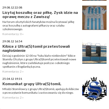
29.08.12 22:08
Licytuj koszulkę oraz piłkę. Zysk idzie na
oprawę meczu z Zawiszą!
Na forum olsztyńskich fanatyków można licytować piłkę
oraz koszulkę z autografami piłkarzy oraz sztabu
szkoleniowego.
Komentarzy: 0 »
29.08.12 16:54
Kibice z Ultra(S)tomil przetestowali
nagłośnienie
Dzisiaj o godzinie 12:00 na "łuku biało-niebieskim" kibice
Stomilu Olsztyn z grupy Ultra(S)tomil przetestowali nowe
nagłośnienie, które zadebiutuje podczas sobotniego
spotkanie z Bogdanką Łęczna.
Komentarzy: 2 »
25.04.12 19:31
Komunikat grupy Ultra(S)tomiL
Młodzi Stomilowcy z grupy Ultra(S)tomiL apelują do kibiców
o przeczytanie komunikatu i zastosowaniu się do niego.
Komentarzy: 2 »