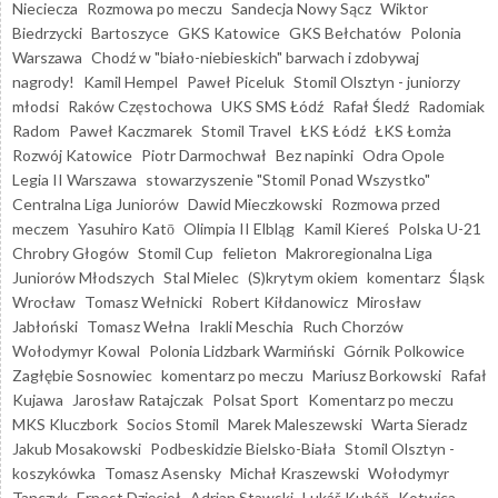
Nieciecza
Rozmowa po meczu
Sandecja Nowy Sącz
Wiktor
Biedrzycki
Bartoszyce
GKS Katowice
GKS Bełchatów
Polonia
Warszawa
Chodź w "biało-niebieskich" barwach i zdobywaj
nagrody!
Kamil Hempel
Paweł Piceluk
Stomil Olsztyn - juniorzy
młodsi
Raków Częstochowa
UKS SMS Łódź
Rafał Śledź
Radomiak
Radom
Paweł Kaczmarek
Stomil Travel
ŁKS Łódź
ŁKS Łomża
Rozwój Katowice
Piotr Darmochwał
Bez napinki
Odra Opole
Legia II Warszawa
stowarzyszenie "Stomil Ponad Wszystko"
Centralna Liga Juniorów
Dawid Mieczkowski
Rozmowa przed
meczem
Yasuhiro Katō
Olimpia II Elbląg
Kamil Kiereś
Polska U-21
Chrobry Głogów
Stomil Cup
felieton
Makroregionalna Liga
Juniorów Młodszych
Stal Mielec
(S)krytym okiem
komentarz
Śląsk
Wrocław
Tomasz Wełnicki
Robert Kiłdanowicz
Mirosław
Jabłoński
Tomasz Wełna
Irakli Meschia
Ruch Chorzów
Wołodymyr Kowal
Polonia Lidzbark Warmiński
Górnik Polkowice
Zagłębie Sosnowiec
komentarz po meczu
Mariusz Borkowski
Rafał
Kujawa
Jarosław Ratajczak
Polsat Sport
Komentarz po meczu
MKS Kluczbork
Socios Stomil
Marek Maleszewski
Warta Sieradz
Jakub Mosakowski
Podbeskidzie Bielsko-Biała
Stomil Olsztyn -
koszykówka
Tomasz Asensky
Michał Kraszewski
Wołodymyr
Tanczyk
Ernest Dzięcioł
Adrian Stawski
Lukáš Kubáň
Kotwica