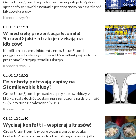
Grupa Ultra(S)tomiL wydała nowe wzory wlepek. Zysk ze
sprzedaży całkowicie zostanie przeznaczony na działalność
kibicowską grupy.
Komentarzy: 0 »
01.03.13 11:11
W niedzielę prezentacja Stomilu!
Sprawdź jakie atrakcje czekają na
kibiców!
Klub Stomil razem z kibicami z grupy Ultra(S)tomiL
przygotował konkursy i zabawy, które odbędą się podczas
prezentacji drużyny Stomilu Olsztyn.
Komentarzy: 3 »
05.01.13 18:52
Do soboty potrwają zapisy na
Stomilowskie bluzy!
Grupa Ultra(S)tomiL prowadzi zapisy na nowe bluzy, z
których cały dochód zostanie przeznaczony na działalność
"U(S)L" w rundzie wiosennej 2013.
Komentarzy: 5 »
08.12.12 21:40
Wycinaj konfetti - wspieraj ultrasów!
Grupa Ultra(S)tomiL prosi o wsparcie przy produkcji
konfetti. Zimowa przerwa to okazja do wykazania się dla