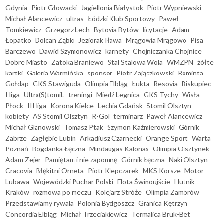
Gdynia
Piotr Głowacki
Jagiellonia Białystok
Piotr Wypniewski
Michał Alancewicz
ultras
Łódzki Klub Sportowy
Paweł
Tomkiewicz
Grzegorz Lech
Bytovia Bytów
licytacje
Adam
Łopatko
Dolcan Ząbki
Jeziorak Iława
Mrągowia Mrągowo
Pisa
Barczewo
Dawid Szymonowicz
karnety
Chojniczanka Chojnice
Dobre Miasto
Zatoka Braniewo
Stal Stalowa Wola
WMZPN
żółte
kartki
Galeria Warmińska
sponsor
Piotr Zajączkowski
Rominta
Gołdap
GKS Stawiguda
Olimpia Elbląg
Łukta
Resovia
Biskupiec
I liga
Ultra(S)tomiL
treningi
Miedź Legnica
GKS Tychy
Wisła
Płock
III liga
Korona Kielce
Lechia Gdańsk
Stomil Olsztyn -
kobiety
AS Stomil Olsztyn
R-Gol
terminarz
Paweł Alancewicz
Michał Glanowski
Tomasz Ptak
Szymon Kaźmierowski
Górnik
Zabrze
Zagłębie Lubin
Arkadiusz Czarnecki
Orange Sport
Warta
Poznań
Bogdanka Łęczna
Mindaugas Kalonas
Olimpia Olsztynek
Adam Zejer
Pamiętam i nie zapomnę
Górnik Łęczna
Naki Olsztyn
Cracovia
Błękitni Orneta
Piotr Klepczarek
MKS Korsze
Motor
Lubawa
Wojewódzki Puchar Polski
Flota Świnoujście
Hutnik
Kraków
rozmowa po meczu
Kolejarz Stróże
Olimpia Zambrów
Przedstawiamy rywala
Polonia Bydgoszcz
Granica Kętrzyn
Concordia Elbląg
Michał Trzeciakiewicz
Termalica Bruk-Bet