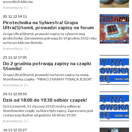
wszystkich kibiców.
Komentarzy: 5 »
05.12.12 19:11
Pirotechnika na Sylwestra! Grupa
Ultra(S)tomiL prowadzi zapisy na forum
Grupa Ultra(S)tomiL prowadzi zapisy na sylwestrową
pirotechnikę. Zamówienia potrwają do 19 grudnia 2012 roku
na forum kibiców Stomilu.
Komentarzy: 1 »
25.11.12 17:05
Do 2 grudnia potrwają zapisy na czapki
Stomilu!
Grupa Ultra(S)tomiL prowadzi na forum zapisy na nową
Stomilowską czapkę - "PIRACI Z KRAINY TYSIĄCA JEZIOR".
Komentarzy: 0 »
20.11.12 20:53
Dziś od 18:00 do 19:30 odbiór czapek!
Dziś (czwartek, 31 stycznia 2013) można odbierać
Stomilowskie czapki, na które były zapisy. Zapraszamy pod
restaurację Stadion od godziny 18:00 do 19:30!
Komentarzy: 2 »
16.11.12 13:27