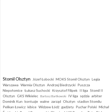
Stomil Olsztyn
Józef Łobocki
MOKS Stomil Olsztyn
Legia
Warszawa
Warmia Olsztyn
Andrzej Biedrzycki
Puszcza
Niepołomice
Łukasz Suchocki
Krzysztof Filipek
II liga
Stomil II
Olsztyn
GKS Wikielec
IV liga
sędzia
arbiter
Bartosz Bartkowski
Dominik Kun
kontuzje
walne
zarząd
Olsztyn
stadion Stomilu
Pelikan Łowicz
kibice
Widzew Łódź
gadżety
Puchar Polski
Michał