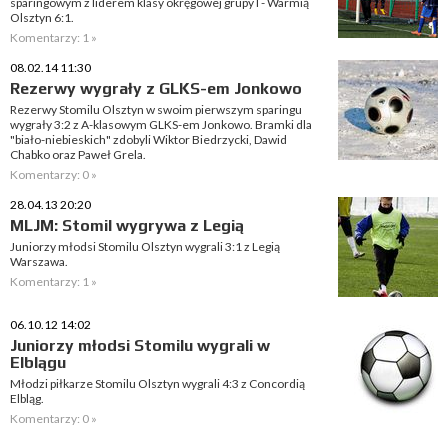
sparingowym z liderem klasy okręgowej grupy I - Warmią
Olsztyn 6:1.
Komentarzy: 1 »
08.02.14 11:30
Rezerwy wygrały z GLKS-em Jonkowo
Rezerwy Stomilu Olsztyn w swoim pierwszym sparingu
wygrały 3:2 z A-klasowym GLKS-em Jonkowo. Bramki dla
"biało-niebieskich" zdobyli Wiktor Biedrzycki, Dawid
Chabko oraz Paweł Grela.
Komentarzy: 0 »
28.04.13 20:20
MLJM: Stomil wygrywa z Legią
Juniorzy młodsi Stomilu Olsztyn wygrali 3:1 z Legią
Warszawa.
Komentarzy: 1 »
06.10.12 14:02
Juniorzy młodsi Stomilu wygrali w
Elblągu
Młodzi piłkarze Stomilu Olsztyn wygrali 4:3 z Concordią
Elbląg.
Komentarzy: 0 »