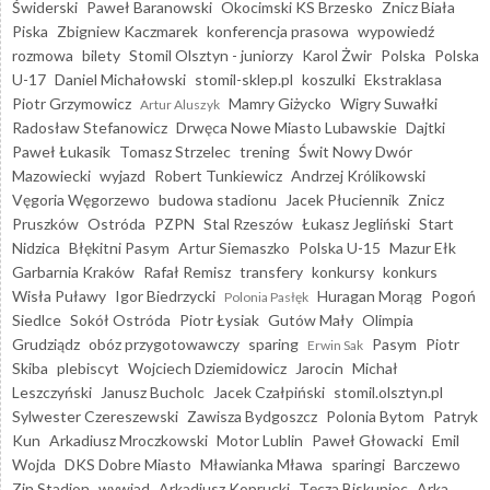
Świderski
Paweł Baranowski
Okocimski KS Brzesko
Znicz Biała
Piska
Zbigniew Kaczmarek
konferencja prasowa
wypowiedź
rozmowa
bilety
Stomil Olsztyn - juniorzy
Karol Żwir
Polska
Polska
U-17
Daniel Michałowski
stomil-sklep.pl
koszulki
Ekstraklasa
Piotr Grzymowicz
Mamry Giżycko
Wigry Suwałki
Artur Aluszyk
Radosław Stefanowicz
Drwęca Nowe Miasto Lubawskie
Dajtki
Paweł Łukasik
Tomasz Strzelec
trening
Świt Nowy Dwór
Mazowiecki
wyjazd
Robert Tunkiewicz
Andrzej Królikowski
Vęgoria Węgorzewo
budowa stadionu
Jacek Płuciennik
Znicz
Pruszków
Ostróda
PZPN
Stal Rzeszów
Łukasz Jegliński
Start
Nidzica
Błękitni Pasym
Artur Siemaszko
Polska U-15
Mazur Ełk
Garbarnia Kraków
Rafał Remisz
transfery
konkursy
konkurs
Wisła Puławy
Igor Biedrzycki
Huragan Morąg
Pogoń
Polonia Pasłęk
Siedlce
Sokół Ostróda
Piotr Łysiak
Gutów Mały
Olimpia
Grudziądz
obóz przygotowawczy
sparing
Pasym
Piotr
Erwin Sak
Skiba
plebiscyt
Wojciech Dziemidowicz
Jarocin
Michał
Leszczyński
Janusz Bucholc
Jacek Czałpiński
stomil.olsztyn.pl
Sylwester Czereszewski
Zawisza Bydgoszcz
Polonia Bytom
Patryk
Kun
Arkadiusz Mroczkowski
Motor Lublin
Paweł Głowacki
Emil
Wojda
DKS Dobre Miasto
Mławianka Mława
sparingi
Barczewo
Zin Stadion
wywiad
Arkadiusz Koprucki
Tęcza Biskupiec
Arka