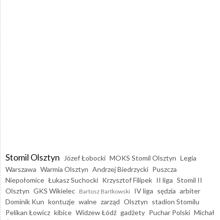
Stomil Olsztyn
Józef Łobocki
MOKS Stomil Olsztyn
Legia
Warszawa
Warmia Olsztyn
Andrzej Biedrzycki
Puszcza
Niepołomice
Łukasz Suchocki
Krzysztof Filipek
II liga
Stomil II
Olsztyn
GKS Wikielec
IV liga
sędzia
arbiter
Bartosz Bartkowski
Dominik Kun
kontuzje
walne
zarząd
Olsztyn
stadion Stomilu
Pelikan Łowicz
kibice
Widzew Łódź
gadżety
Puchar Polski
Michał