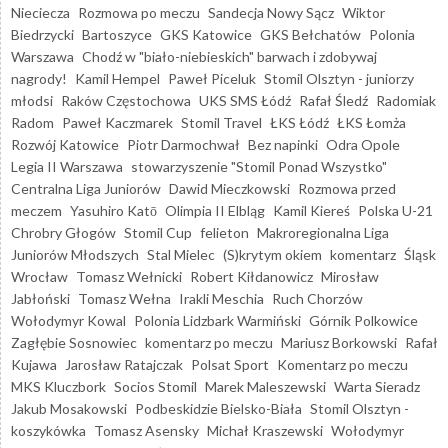
Nieciecza
Rozmowa po meczu
Sandecja Nowy Sącz
Wiktor
Biedrzycki
Bartoszyce
GKS Katowice
GKS Bełchatów
Polonia
Warszawa
Chodź w "biało-niebieskich" barwach i zdobywaj
nagrody!
Kamil Hempel
Paweł Piceluk
Stomil Olsztyn - juniorzy
młodsi
Raków Częstochowa
UKS SMS Łódź
Rafał Śledź
Radomiak
Radom
Paweł Kaczmarek
Stomil Travel
ŁKS Łódź
ŁKS Łomża
Rozwój Katowice
Piotr Darmochwał
Bez napinki
Odra Opole
Legia II Warszawa
stowarzyszenie "Stomil Ponad Wszystko"
Centralna Liga Juniorów
Dawid Mieczkowski
Rozmowa przed
meczem
Yasuhiro Katō
Olimpia II Elbląg
Kamil Kiereś
Polska U-21
Chrobry Głogów
Stomil Cup
felieton
Makroregionalna Liga
Juniorów Młodszych
Stal Mielec
(S)krytym okiem
komentarz
Śląsk
Wrocław
Tomasz Wełnicki
Robert Kiłdanowicz
Mirosław
Jabłoński
Tomasz Wełna
Irakli Meschia
Ruch Chorzów
Wołodymyr Kowal
Polonia Lidzbark Warmiński
Górnik Polkowice
Zagłębie Sosnowiec
komentarz po meczu
Mariusz Borkowski
Rafał
Kujawa
Jarosław Ratajczak
Polsat Sport
Komentarz po meczu
MKS Kluczbork
Socios Stomil
Marek Maleszewski
Warta Sieradz
Jakub Mosakowski
Podbeskidzie Bielsko-Biała
Stomil Olsztyn -
koszykówka
Tomasz Asensky
Michał Kraszewski
Wołodymyr