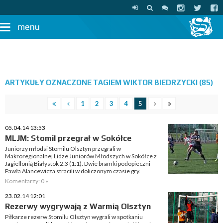
menu
ARTYKUŁY OZNACZONE TAGIEM WIKTOR BIEDRZYCKI (85)
1
2
3
4
5
05.04.14 13:53
MLJM: Stomil przegrał w Sokółce
Juniorzy młodsi Stomilu Olsztyn przegrali w
Makroregionalnej Lidze Juniorów Młodszych w Sokółce z
Jagiellonią Białystok 2:3 (1:1). Dwie bramki podopieczni
Pawła Alancewicza stracili w doliczonym czasie gry.
Komentarzy: 0 »
23.02.14 12:01
Rezerwy wygrywają z Warmią Olsztyn
Piłkarze rezerw Stomilu Olsztyn wygrali w spotkaniu