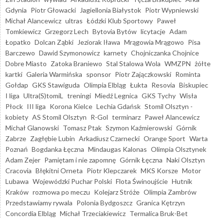
Gdynia
Piotr Głowacki
Jagiellonia Białystok
Piotr Wypniewski
Michał Alancewicz
ultras
Łódzki Klub Sportowy
Paweł
Tomkiewicz
Grzegorz Lech
Bytovia Bytów
licytacje
Adam
Łopatko
Dolcan Ząbki
Jeziorak Iława
Mrągowia Mrągowo
Pisa
Barczewo
Dawid Szymonowicz
karnety
Chojniczanka Chojnice
Dobre Miasto
Zatoka Braniewo
Stal Stalowa Wola
WMZPN
żółte
kartki
Galeria Warmińska
sponsor
Piotr Zajączkowski
Rominta
Gołdap
GKS Stawiguda
Olimpia Elbląg
Łukta
Resovia
Biskupiec
I liga
Ultra(S)tomiL
treningi
Miedź Legnica
GKS Tychy
Wisła
Płock
III liga
Korona Kielce
Lechia Gdańsk
Stomil Olsztyn -
kobiety
AS Stomil Olsztyn
R-Gol
terminarz
Paweł Alancewicz
Michał Glanowski
Tomasz Ptak
Szymon Kaźmierowski
Górnik
Zabrze
Zagłębie Lubin
Arkadiusz Czarnecki
Orange Sport
Warta
Poznań
Bogdanka Łęczna
Mindaugas Kalonas
Olimpia Olsztynek
Adam Zejer
Pamiętam i nie zapomnę
Górnik Łęczna
Naki Olsztyn
Cracovia
Błękitni Orneta
Piotr Klepczarek
MKS Korsze
Motor
Lubawa
Wojewódzki Puchar Polski
Flota Świnoujście
Hutnik
Kraków
rozmowa po meczu
Kolejarz Stróże
Olimpia Zambrów
Przedstawiamy rywala
Polonia Bydgoszcz
Granica Kętrzyn
Concordia Elbląg
Michał Trzeciakiewicz
Termalica Bruk-Bet