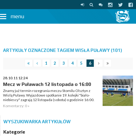
menu
ARTYKUŁY OZNACZONE TAGIEM WISŁA PUŁAWY (101)
1
2
3
4
5
6
28.10.11 12:24
Mecz w Puławach 12 listopada o 16:00
Znamy już termin rozegrania meczu Stomilu Olsztyn z
Wisłą Puławy. Wyjazdowe spotkanie 19. kolejki "biało-
niebiescy" zagrają 12 listopada (sobota) o godzinie 16:00.
Komentarzy: 0 »
WYSZUKIWARKA ARTYKUŁÓW
Kategorie