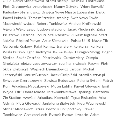
U-17
Daniel Michałowski
stomil-sklep.pl
koszulki
Ekstraklasa
Piotr Grzymowicz
Mamry Giżycko
Wigry Suwałki
Artur Aluszyk
Radosław Stefanowicz
Drwęca Nowe Miasto Lubawskie
Dajtki
Paweł Łukasik
Tomasz Strzelec
trening
Świt Nowy Dwór
Mazowiecki
wyjazd
Robert Tunkiewicz
Andrzej Królikowski
Vęgoria Węgorzewo
budowa stadionu
Jacek Płuciennik
Znicz
Pruszków
Ostróda
PZPN
Stal Rzeszów
Łukasz Jegliński
Start
Nidzica
Błękitni Pasym
Artur Siemaszko
Polska U-15
Mazur Ełk
Garbarnia Kraków
Rafał Remisz
transfery
konkursy
konkurs
Wisła Puławy
Igor Biedrzycki
Huragan Morąg
Pogoń
Polonia Pasłęk
Siedlce
Sokół Ostróda
Piotr Łysiak
Gutów Mały
Olimpia
Grudziądz
obóz przygotowawczy
sparing
Pasym
Piotr
Erwin Sak
Skiba
plebiscyt
Wojciech Dziemidowicz
Jarocin
Michał
Leszczyński
Janusz Bucholc
Jacek Czałpiński
stomil.olsztyn.pl
Sylwester Czereszewski
Zawisza Bydgoszcz
Polonia Bytom
Patryk
Kun
Arkadiusz Mroczkowski
Motor Lublin
Paweł Głowacki
Emil
Wojda
DKS Dobre Miasto
Mławianka Mława
sparingi
Barczewo
Zin Stadion
wywiad
Arkadiusz Koprucki
Tęcza Biskupiec
Arka
Gdynia
Piotr Głowacki
Jagiellonia Białystok
Piotr Wypniewski
Michał Alancewicz
ultras
Łódzki Klub Sportowy
Paweł
Tomkiewicz
Grzegorz Lech
Bytovia Bytów
licytacje
Adam