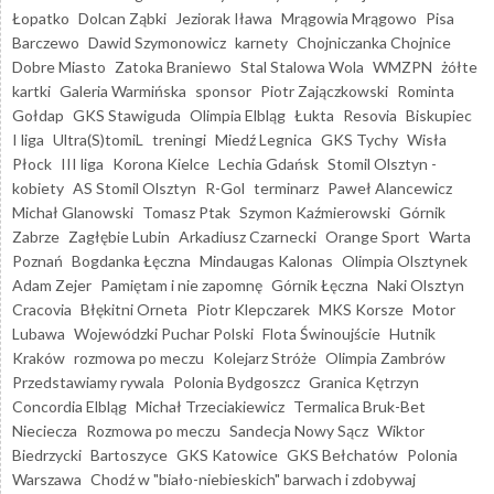
Łopatko
Dolcan Ząbki
Jeziorak Iława
Mrągowia Mrągowo
Pisa
Barczewo
Dawid Szymonowicz
karnety
Chojniczanka Chojnice
Dobre Miasto
Zatoka Braniewo
Stal Stalowa Wola
WMZPN
żółte
kartki
Galeria Warmińska
sponsor
Piotr Zajączkowski
Rominta
Gołdap
GKS Stawiguda
Olimpia Elbląg
Łukta
Resovia
Biskupiec
I liga
Ultra(S)tomiL
treningi
Miedź Legnica
GKS Tychy
Wisła
Płock
III liga
Korona Kielce
Lechia Gdańsk
Stomil Olsztyn -
kobiety
AS Stomil Olsztyn
R-Gol
terminarz
Paweł Alancewicz
Michał Glanowski
Tomasz Ptak
Szymon Kaźmierowski
Górnik
Zabrze
Zagłębie Lubin
Arkadiusz Czarnecki
Orange Sport
Warta
Poznań
Bogdanka Łęczna
Mindaugas Kalonas
Olimpia Olsztynek
Adam Zejer
Pamiętam i nie zapomnę
Górnik Łęczna
Naki Olsztyn
Cracovia
Błękitni Orneta
Piotr Klepczarek
MKS Korsze
Motor
Lubawa
Wojewódzki Puchar Polski
Flota Świnoujście
Hutnik
Kraków
rozmowa po meczu
Kolejarz Stróże
Olimpia Zambrów
Przedstawiamy rywala
Polonia Bydgoszcz
Granica Kętrzyn
Concordia Elbląg
Michał Trzeciakiewicz
Termalica Bruk-Bet
Nieciecza
Rozmowa po meczu
Sandecja Nowy Sącz
Wiktor
Biedrzycki
Bartoszyce
GKS Katowice
GKS Bełchatów
Polonia
Warszawa
Chodź w "biało-niebieskich" barwach i zdobywaj