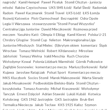
nagrody!
Kamil Hempel
Paweł Piceluk
Stomil Olsztyn - juniorzy
młodsi
Raków Częstochowa
UKS SMS Łódź
Rafał Śledź
Radomiak
Radom
Paweł Kaczmarek
Stomil Travel
ŁKS Łódź
ŁKS Łomża
Rozwój Katowice
Piotr Darmochwał
Bez napinki
Odra Opole
Legia II Warszawa
stowarzyszenie "Stomil Ponad Wszystko"
Centralna Liga Juniorów
Dawid Mieczkowski
Rozmowa przed
meczem
Yasuhiro Katō
Olimpia II Elbląg
Kamil Kiereś
Polska U-21
Chrobry Głogów
Stomil Cup
felieton
Makroregionalna Liga
Juniorów Młodszych
Stal Mielec
(S)krytym okiem
komentarz
Śląsk
Wrocław
Tomasz Wełnicki
Robert Kiłdanowicz
Mirosław
Jabłoński
Tomasz Wełna
Irakli Meschia
Ruch Chorzów
Wołodymyr Kowal
Polonia Lidzbark Warmiński
Górnik Polkowice
Zagłębie Sosnowiec
komentarz po meczu
Mariusz Borkowski
Rafał
Kujawa
Jarosław Ratajczak
Polsat Sport
Komentarz po meczu
MKS Kluczbork
Socios Stomil
Marek Maleszewski
Warta Sieradz
Jakub Mosakowski
Podbeskidzie Bielsko-Biała
Stomil Olsztyn -
koszykówka
Tomasz Asensky
Michał Kraszewski
Wołodymyr
Tanczyk
Ernest Dzięcioł
Adrian Stawski
Lukáš Kubáň
Kotwica
Kołobrzeg
GKS 1962 Jastrzębie
GKS Jastrzębie
Bruk-Bet
Termalica Nieciecza
Jakub Tecław
KKS 1925 Kalisz
Szymon