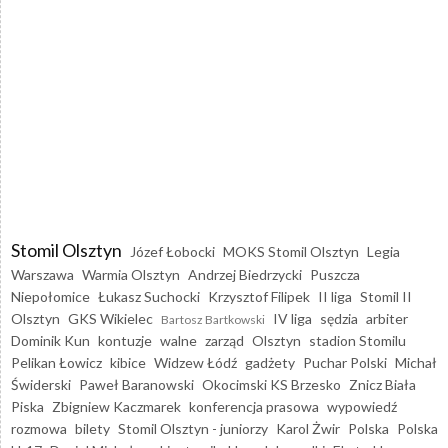
Stomil Olsztyn
Józef Łobocki
MOKS Stomil Olsztyn
Legia
Warszawa
Warmia Olsztyn
Andrzej Biedrzycki
Puszcza
Niepołomice
Łukasz Suchocki
Krzysztof Filipek
II liga
Stomil II
Olsztyn
GKS Wikielec
IV liga
sędzia
arbiter
Bartosz Bartkowski
Dominik Kun
kontuzje
walne
zarząd
Olsztyn
stadion Stomilu
Pelikan Łowicz
kibice
Widzew Łódź
gadżety
Puchar Polski
Michał
Świderski
Paweł Baranowski
Okocimski KS Brzesko
Znicz Biała
Piska
Zbigniew Kaczmarek
konferencja prasowa
wypowiedź
rozmowa
bilety
Stomil Olsztyn - juniorzy
Karol Żwir
Polska
Polska