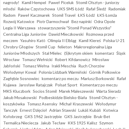
nagrody!
Kamil Hempel
Paweł Piceluk
Stomil Olsztyn - juniorzy
młodsi
Raków Częstochowa
UKS SMS Łódź
Rafał Śledź
Radomiak
Radom
Paweł Kaczmarek
Stomil Travel
ŁKS Łódź
ŁKS Łomża
Rozwój Katowice
Piotr Darmochwał
Bez napinki
Odra Opole
Legia II Warszawa
stowarzyszenie "Stomil Ponad Wszystko"
Centralna Liga Juniorów
Dawid Mieczkowski
Rozmowa przed
meczem
Yasuhiro Katō
Olimpia II Elbląg
Kamil Kiereś
Polska U-21
Chrobry Głogów
Stomil Cup
felieton
Makroregionalna Liga
Juniorów Młodszych
Stal Mielec
(S)krytym okiem
komentarz
Śląsk
Wrocław
Tomasz Wełnicki
Robert Kiłdanowicz
Mirosław
Jabłoński
Tomasz Wełna
Irakli Meschia
Ruch Chorzów
Wołodymyr Kowal
Polonia Lidzbark Warmiński
Górnik Polkowice
Zagłębie Sosnowiec
komentarz po meczu
Mariusz Borkowski
Rafał
Kujawa
Jarosław Ratajczak
Polsat Sport
Komentarz po meczu
MKS Kluczbork
Socios Stomil
Marek Maleszewski
Warta Sieradz
Jakub Mosakowski
Podbeskidzie Bielsko-Biała
Stomil Olsztyn -
koszykówka
Tomasz Asensky
Michał Kraszewski
Wołodymyr
Tanczyk
Ernest Dzięcioł
Adrian Stawski
Lukáš Kubáň
Kotwica
Kołobrzeg
GKS 1962 Jastrzębie
GKS Jastrzębie
Bruk-Bet
Termalica Nieciecza
Jakub Tecław
KKS 1925 Kalisz
Szymon