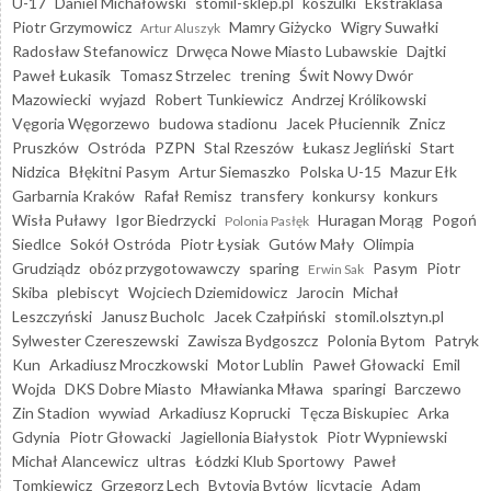
U-17
Daniel Michałowski
stomil-sklep.pl
koszulki
Ekstraklasa
Piotr Grzymowicz
Mamry Giżycko
Wigry Suwałki
Artur Aluszyk
Radosław Stefanowicz
Drwęca Nowe Miasto Lubawskie
Dajtki
Paweł Łukasik
Tomasz Strzelec
trening
Świt Nowy Dwór
Mazowiecki
wyjazd
Robert Tunkiewicz
Andrzej Królikowski
Vęgoria Węgorzewo
budowa stadionu
Jacek Płuciennik
Znicz
Pruszków
Ostróda
PZPN
Stal Rzeszów
Łukasz Jegliński
Start
Nidzica
Błękitni Pasym
Artur Siemaszko
Polska U-15
Mazur Ełk
Garbarnia Kraków
Rafał Remisz
transfery
konkursy
konkurs
Wisła Puławy
Igor Biedrzycki
Huragan Morąg
Pogoń
Polonia Pasłęk
Siedlce
Sokół Ostróda
Piotr Łysiak
Gutów Mały
Olimpia
Grudziądz
obóz przygotowawczy
sparing
Pasym
Piotr
Erwin Sak
Skiba
plebiscyt
Wojciech Dziemidowicz
Jarocin
Michał
Leszczyński
Janusz Bucholc
Jacek Czałpiński
stomil.olsztyn.pl
Sylwester Czereszewski
Zawisza Bydgoszcz
Polonia Bytom
Patryk
Kun
Arkadiusz Mroczkowski
Motor Lublin
Paweł Głowacki
Emil
Wojda
DKS Dobre Miasto
Mławianka Mława
sparingi
Barczewo
Zin Stadion
wywiad
Arkadiusz Koprucki
Tęcza Biskupiec
Arka
Gdynia
Piotr Głowacki
Jagiellonia Białystok
Piotr Wypniewski
Michał Alancewicz
ultras
Łódzki Klub Sportowy
Paweł
Tomkiewicz
Grzegorz Lech
Bytovia Bytów
licytacje
Adam