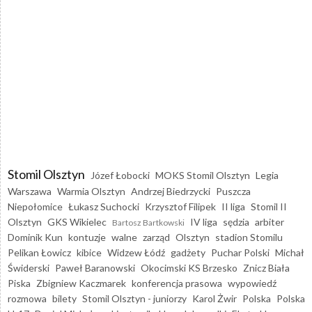
Stomil Olsztyn
Józef Łobocki
MOKS Stomil Olsztyn
Legia
Warszawa
Warmia Olsztyn
Andrzej Biedrzycki
Puszcza
Niepołomice
Łukasz Suchocki
Krzysztof Filipek
II liga
Stomil II
Olsztyn
GKS Wikielec
IV liga
sędzia
arbiter
Bartosz Bartkowski
Dominik Kun
kontuzje
walne
zarząd
Olsztyn
stadion Stomilu
Pelikan Łowicz
kibice
Widzew Łódź
gadżety
Puchar Polski
Michał
Świderski
Paweł Baranowski
Okocimski KS Brzesko
Znicz Biała
Piska
Zbigniew Kaczmarek
konferencja prasowa
wypowiedź
rozmowa
bilety
Stomil Olsztyn - juniorzy
Karol Żwir
Polska
Polska