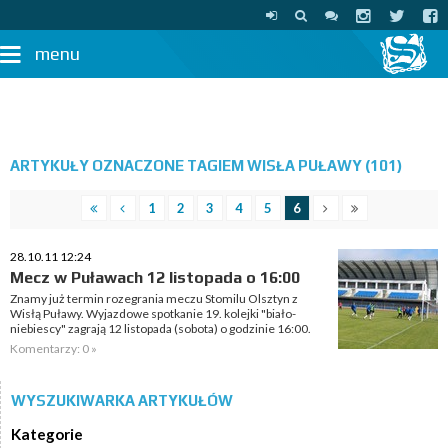
menu
ARTYKUŁY OZNACZONE TAGIEM WISŁA PUŁAWY (101)
1
2
3
4
5
6
28.10.11 12:24
Mecz w Puławach 12 listopada o 16:00
Znamy już termin rozegrania meczu Stomilu Olsztyn z
Wisłą Puławy. Wyjazdowe spotkanie 19. kolejki "biało-
niebiescy" zagrają 12 listopada (sobota) o godzinie 16:00.
Komentarzy: 0 »
WYSZUKIWARKA ARTYKUŁÓW
Kategorie