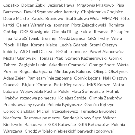
Łopatko
Dolcan Ząbki
Jeziorak Iława
Mrągowia Mrągowo
Pisa
Barczewo
Dawid Szymonowicz
karnety
Chojniczanka Chojnice
Dobre Miasto
Zatoka Braniewo
Stal Stalowa Wola
WMZPN
żółte
kartki
Galeria Warmińska
sponsor
Piotr Zajączkowski
Rominta
Gołdap
GKS Stawiguda
Olimpia Elbląg
Łukta
Resovia
Biskupiec
I liga
Ultra(S)tomiL
treningi
Miedź Legnica
GKS Tychy
Wisła
Płock
III liga
Korona Kielce
Lechia Gdańsk
Stomil Olsztyn -
kobiety
AS Stomil Olsztyn
R-Gol
terminarz
Paweł Alancewicz
Michał Glanowski
Tomasz Ptak
Szymon Kaźmierowski
Górnik
Zabrze
Zagłębie Lubin
Arkadiusz Czarnecki
Orange Sport
Warta
Poznań
Bogdanka Łęczna
Mindaugas Kalonas
Olimpia Olsztynek
Adam Zejer
Pamiętam i nie zapomnę
Górnik Łęczna
Naki Olsztyn
Cracovia
Błękitni Orneta
Piotr Klepczarek
MKS Korsze
Motor
Lubawa
Wojewódzki Puchar Polski
Flota Świnoujście
Hutnik
Kraków
rozmowa po meczu
Kolejarz Stróże
Olimpia Zambrów
Przedstawiamy rywala
Polonia Bydgoszcz
Granica Kętrzyn
Concordia Elbląg
Michał Trzeciakiewicz
Termalica Bruk-Bet
Nieciecza
Rozmowa po meczu
Sandecja Nowy Sącz
Wiktor
Biedrzycki
Bartoszyce
GKS Katowice
GKS Bełchatów
Polonia
Warszawa
Chodź w "biało-niebieskich" barwach i zdobywaj