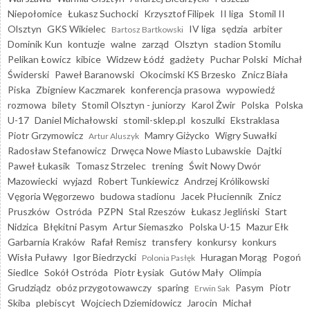
Niepołomice
Łukasz Suchocki
Krzysztof Filipek
II liga
Stomil II
Olsztyn
GKS Wikielec
IV liga
sędzia
arbiter
Bartosz Bartkowski
Dominik Kun
kontuzje
walne
zarząd
Olsztyn
stadion Stomilu
Pelikan Łowicz
kibice
Widzew Łódź
gadżety
Puchar Polski
Michał
Świderski
Paweł Baranowski
Okocimski KS Brzesko
Znicz Biała
Piska
Zbigniew Kaczmarek
konferencja prasowa
wypowiedź
rozmowa
bilety
Stomil Olsztyn - juniorzy
Karol Żwir
Polska
Polska
U-17
Daniel Michałowski
stomil-sklep.pl
koszulki
Ekstraklasa
Piotr Grzymowicz
Mamry Giżycko
Wigry Suwałki
Artur Aluszyk
Radosław Stefanowicz
Drwęca Nowe Miasto Lubawskie
Dajtki
Paweł Łukasik
Tomasz Strzelec
trening
Świt Nowy Dwór
Mazowiecki
wyjazd
Robert Tunkiewicz
Andrzej Królikowski
Vęgoria Węgorzewo
budowa stadionu
Jacek Płuciennik
Znicz
Pruszków
Ostróda
PZPN
Stal Rzeszów
Łukasz Jegliński
Start
Nidzica
Błękitni Pasym
Artur Siemaszko
Polska U-15
Mazur Ełk
Garbarnia Kraków
Rafał Remisz
transfery
konkursy
konkurs
Wisła Puławy
Igor Biedrzycki
Huragan Morąg
Pogoń
Polonia Pasłęk
Siedlce
Sokół Ostróda
Piotr Łysiak
Gutów Mały
Olimpia
Grudziądz
obóz przygotowawczy
sparing
Pasym
Piotr
Erwin Sak
Skiba
plebiscyt
Wojciech Dziemidowicz
Jarocin
Michał