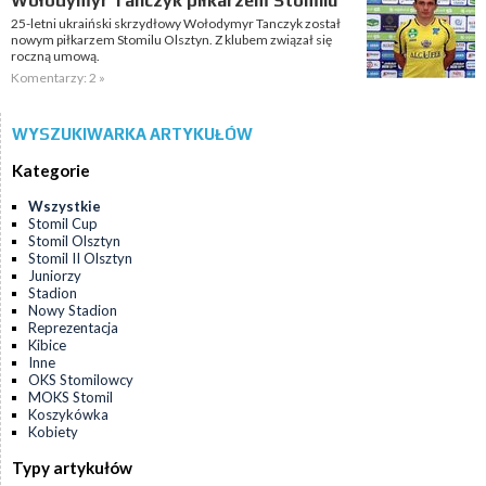
Wołodymyr Tanczyk piłkarzem Stomilu
25-letni ukraiński skrzydłowy Wołodymyr Tanczyk został
nowym piłkarzem Stomilu Olsztyn. Z klubem związał się
roczną umową.
Komentarzy: 2 »
WYSZUKIWARKA ARTYKUŁÓW
Kategorie
Wszystkie
Stomil Cup
Stomil Olsztyn
Stomil II Olsztyn
Juniorzy
Stadion
Nowy Stadion
Reprezentacja
Kibice
Inne
OKS Stomilowcy
MOKS Stomil
Koszykówka
Kobiety
Typy artykułów