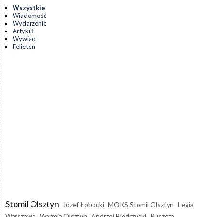
Wszystkie
Wiadomość
Wydarzenie
Artykuł
Wywiad
Felieton
Stomil Olsztyn
Józef Łobocki
MOKS Stomil Olsztyn
Legia
Warszawa
Warmia Olsztyn
Andrzej Biedrzycki
Puszcza