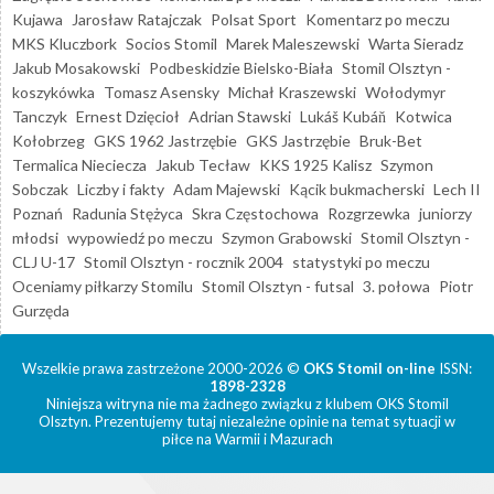
Kujawa
Jarosław Ratajczak
Polsat Sport
Komentarz po meczu
MKS Kluczbork
Socios Stomil
Marek Maleszewski
Warta Sieradz
Jakub Mosakowski
Podbeskidzie Bielsko-Biała
Stomil Olsztyn -
koszykówka
Tomasz Asensky
Michał Kraszewski
Wołodymyr
Tanczyk
Ernest Dzięcioł
Adrian Stawski
Lukáš Kubáň
Kotwica
Kołobrzeg
GKS 1962 Jastrzębie
GKS Jastrzębie
Bruk-Bet
Termalica Nieciecza
Jakub Tecław
KKS 1925 Kalisz
Szymon
Sobczak
Liczby i fakty
Adam Majewski
Kącik bukmacherski
Lech II
Poznań
Radunia Stężyca
Skra Częstochowa
Rozgrzewka
juniorzy
młodsi
wypowiedź po meczu
Szymon Grabowski
Stomil Olsztyn -
CLJ U-17
Stomil Olsztyn - rocznik 2004
statystyki po meczu
Oceniamy piłkarzy Stomilu
Stomil Olsztyn - futsal
3. połowa
Piotr
Gurzęda
Wszelkie prawa zastrzeżone 2000-2026 ©
OKS Stomil on-line
ISSN:
1898-2328
Niniejsza witryna nie ma żadnego związku z klubem OKS Stomil
Olsztyn. Prezentujemy tutaj niezależne opinie na temat sytuacji w
piłce na Warmii i Mazurach