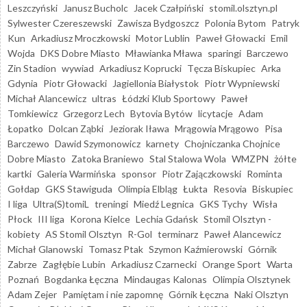
Leszczyński
Janusz Bucholc
Jacek Czałpiński
stomil.olsztyn.pl
Sylwester Czereszewski
Zawisza Bydgoszcz
Polonia Bytom
Patryk
Kun
Arkadiusz Mroczkowski
Motor Lublin
Paweł Głowacki
Emil
Wojda
DKS Dobre Miasto
Mławianka Mława
sparingi
Barczewo
Zin Stadion
wywiad
Arkadiusz Koprucki
Tęcza Biskupiec
Arka
Gdynia
Piotr Głowacki
Jagiellonia Białystok
Piotr Wypniewski
Michał Alancewicz
ultras
Łódzki Klub Sportowy
Paweł
Tomkiewicz
Grzegorz Lech
Bytovia Bytów
licytacje
Adam
Łopatko
Dolcan Ząbki
Jeziorak Iława
Mrągowia Mrągowo
Pisa
Barczewo
Dawid Szymonowicz
karnety
Chojniczanka Chojnice
Dobre Miasto
Zatoka Braniewo
Stal Stalowa Wola
WMZPN
żółte
kartki
Galeria Warmińska
sponsor
Piotr Zajączkowski
Rominta
Gołdap
GKS Stawiguda
Olimpia Elbląg
Łukta
Resovia
Biskupiec
I liga
Ultra(S)tomiL
treningi
Miedź Legnica
GKS Tychy
Wisła
Płock
III liga
Korona Kielce
Lechia Gdańsk
Stomil Olsztyn -
kobiety
AS Stomil Olsztyn
R-Gol
terminarz
Paweł Alancewicz
Michał Glanowski
Tomasz Ptak
Szymon Kaźmierowski
Górnik
Zabrze
Zagłębie Lubin
Arkadiusz Czarnecki
Orange Sport
Warta
Poznań
Bogdanka Łęczna
Mindaugas Kalonas
Olimpia Olsztynek
Adam Zejer
Pamiętam i nie zapomnę
Górnik Łęczna
Naki Olsztyn