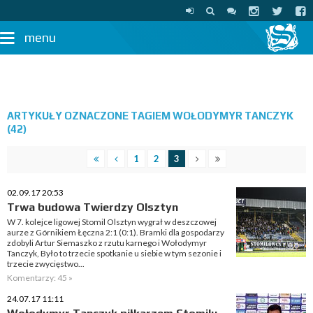
menu
ARTYKUŁY OZNACZONE TAGIEM WOŁODYMYR TANCZYK
(42)
1
2
3
02.09.17 20:53
Trwa budowa Twierdzy Olsztyn
W 7. kolejce ligowej Stomil Olsztyn wygrał w deszczowej
aurze z Górnikiem Łęczna 2:1 (0:1). Bramki dla gospodarzy
zdobyli Artur Siemaszko z rzutu karnego i Wołodymyr
Tanczyk, Było to trzecie spotkanie u siebie w tym sezonie i
trzecie zwycięstwo...
Komentarzy: 45 »
24.07.17 11:11