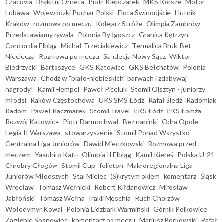
Cracovia
Błękitni Orneta
Piotr Klepczarek
MKS Korsze
Motor
Lubawa
Wojewódzki Puchar Polski
Flota Świnoujście
Hutnik
Kraków
rozmowa po meczu
Kolejarz Stróże
Olimpia Zambrów
Przedstawiamy rywala
Polonia Bydgoszcz
Granica Kętrzyn
Concordia Elbląg
Michał Trzeciakiewicz
Termalica Bruk-Bet
Nieciecza
Rozmowa po meczu
Sandecja Nowy Sącz
Wiktor
Biedrzycki
Bartoszyce
GKS Katowice
GKS Bełchatów
Polonia
Warszawa
Chodź w "biało-niebieskich" barwach i zdobywaj
nagrody!
Kamil Hempel
Paweł Piceluk
Stomil Olsztyn - juniorzy
młodsi
Raków Częstochowa
UKS SMS Łódź
Rafał Śledź
Radomiak
Radom
Paweł Kaczmarek
Stomil Travel
ŁKS Łódź
ŁKS Łomża
Rozwój Katowice
Piotr Darmochwał
Bez napinki
Odra Opole
Legia II Warszawa
stowarzyszenie "Stomil Ponad Wszystko"
Centralna Liga Juniorów
Dawid Mieczkowski
Rozmowa przed
meczem
Yasuhiro Katō
Olimpia II Elbląg
Kamil Kiereś
Polska U-21
Chrobry Głogów
Stomil Cup
felieton
Makroregionalna Liga
Juniorów Młodszych
Stal Mielec
(S)krytym okiem
komentarz
Śląsk
Wrocław
Tomasz Wełnicki
Robert Kiłdanowicz
Mirosław
Jabłoński
Tomasz Wełna
Irakli Meschia
Ruch Chorzów
Wołodymyr Kowal
Polonia Lidzbark Warmiński
Górnik Polkowice
Zagłębie Sosnowiec
komentarz po meczu
Mariusz Borkowski
Rafał