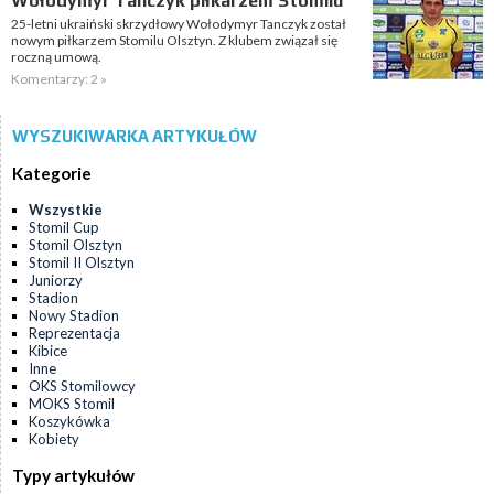
Wołodymyr Tanczyk piłkarzem Stomilu
25-letni ukraiński skrzydłowy Wołodymyr Tanczyk został
nowym piłkarzem Stomilu Olsztyn. Z klubem związał się
roczną umową.
Komentarzy: 2 »
WYSZUKIWARKA ARTYKUŁÓW
Kategorie
Wszystkie
Stomil Cup
Stomil Olsztyn
Stomil II Olsztyn
Juniorzy
Stadion
Nowy Stadion
Reprezentacja
Kibice
Inne
OKS Stomilowcy
MOKS Stomil
Koszykówka
Kobiety
Typy artykułów