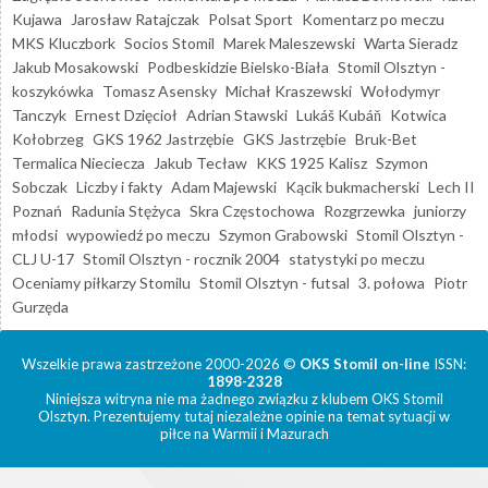
Kujawa
Jarosław Ratajczak
Polsat Sport
Komentarz po meczu
MKS Kluczbork
Socios Stomil
Marek Maleszewski
Warta Sieradz
Jakub Mosakowski
Podbeskidzie Bielsko-Biała
Stomil Olsztyn -
koszykówka
Tomasz Asensky
Michał Kraszewski
Wołodymyr
Tanczyk
Ernest Dzięcioł
Adrian Stawski
Lukáš Kubáň
Kotwica
Kołobrzeg
GKS 1962 Jastrzębie
GKS Jastrzębie
Bruk-Bet
Termalica Nieciecza
Jakub Tecław
KKS 1925 Kalisz
Szymon
Sobczak
Liczby i fakty
Adam Majewski
Kącik bukmacherski
Lech II
Poznań
Radunia Stężyca
Skra Częstochowa
Rozgrzewka
juniorzy
młodsi
wypowiedź po meczu
Szymon Grabowski
Stomil Olsztyn -
CLJ U-17
Stomil Olsztyn - rocznik 2004
statystyki po meczu
Oceniamy piłkarzy Stomilu
Stomil Olsztyn - futsal
3. połowa
Piotr
Gurzęda
Wszelkie prawa zastrzeżone 2000-2026 ©
OKS Stomil on-line
ISSN:
1898-2328
Niniejsza witryna nie ma żadnego związku z klubem OKS Stomil
Olsztyn. Prezentujemy tutaj niezależne opinie na temat sytuacji w
piłce na Warmii i Mazurach