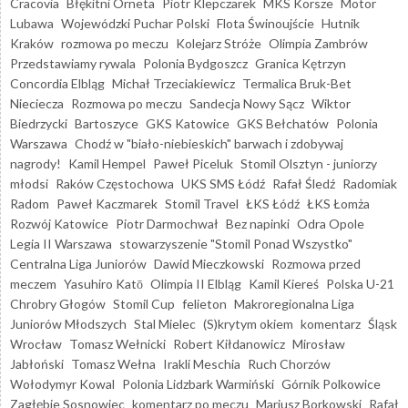
Cracovia
Błękitni Orneta
Piotr Klepczarek
MKS Korsze
Motor
Lubawa
Wojewódzki Puchar Polski
Flota Świnoujście
Hutnik
Kraków
rozmowa po meczu
Kolejarz Stróże
Olimpia Zambrów
Przedstawiamy rywala
Polonia Bydgoszcz
Granica Kętrzyn
Concordia Elbląg
Michał Trzeciakiewicz
Termalica Bruk-Bet
Nieciecza
Rozmowa po meczu
Sandecja Nowy Sącz
Wiktor
Biedrzycki
Bartoszyce
GKS Katowice
GKS Bełchatów
Polonia
Warszawa
Chodź w "biało-niebieskich" barwach i zdobywaj
nagrody!
Kamil Hempel
Paweł Piceluk
Stomil Olsztyn - juniorzy
młodsi
Raków Częstochowa
UKS SMS Łódź
Rafał Śledź
Radomiak
Radom
Paweł Kaczmarek
Stomil Travel
ŁKS Łódź
ŁKS Łomża
Rozwój Katowice
Piotr Darmochwał
Bez napinki
Odra Opole
Legia II Warszawa
stowarzyszenie "Stomil Ponad Wszystko"
Centralna Liga Juniorów
Dawid Mieczkowski
Rozmowa przed
meczem
Yasuhiro Katō
Olimpia II Elbląg
Kamil Kiereś
Polska U-21
Chrobry Głogów
Stomil Cup
felieton
Makroregionalna Liga
Juniorów Młodszych
Stal Mielec
(S)krytym okiem
komentarz
Śląsk
Wrocław
Tomasz Wełnicki
Robert Kiłdanowicz
Mirosław
Jabłoński
Tomasz Wełna
Irakli Meschia
Ruch Chorzów
Wołodymyr Kowal
Polonia Lidzbark Warmiński
Górnik Polkowice
Zagłębie Sosnowiec
komentarz po meczu
Mariusz Borkowski
Rafał