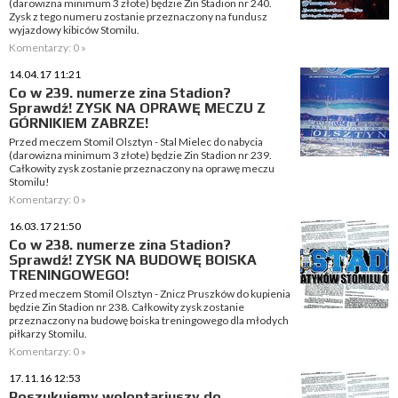
(darowizna minimum 3 złote) będzie Zin Stadion nr 240.
Zysk z tego numeru zostanie przeznaczony na fundusz
wyjazdowy kibiców Stomilu.
Komentarzy: 0 »
14.04.17 11:21
Co w 239. numerze zina Stadion?
Sprawdź! ZYSK NA OPRAWĘ MECZU Z
GÓRNIKIEM ZABRZE!
Przed meczem Stomil Olsztyn - Stal Mielec do nabycia
(darowizna minimum 3 złote) będzie Zin Stadion nr 239.
Całkowity zysk zostanie przeznaczony na oprawę meczu
Stomilu!
Komentarzy: 0 »
16.03.17 21:50
Co w 238. numerze zina Stadion?
Sprawdź! ZYSK NA BUDOWĘ BOISKA
TRENINGOWEGO!
Przed meczem Stomil Olsztyn - Znicz Pruszków do kupienia
będzie Zin Stadion nr 238. Całkowity zysk zostanie
przeznaczony na budowę boiska treningowego dla młodych
piłkarzy Stomilu.
Komentarzy: 0 »
17.11.16 12:53
Poszukujemy wolontariuszy do