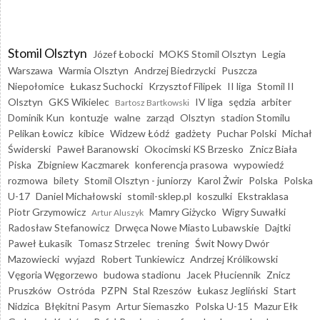
Stomil Olsztyn
Józef Łobocki
MOKS Stomil Olsztyn
Legia
Warszawa
Warmia Olsztyn
Andrzej Biedrzycki
Puszcza
Niepołomice
Łukasz Suchocki
Krzysztof Filipek
II liga
Stomil II
Olsztyn
GKS Wikielec
IV liga
sędzia
arbiter
Bartosz Bartkowski
Dominik Kun
kontuzje
walne
zarząd
Olsztyn
stadion Stomilu
Pelikan Łowicz
kibice
Widzew Łódź
gadżety
Puchar Polski
Michał
Świderski
Paweł Baranowski
Okocimski KS Brzesko
Znicz Biała
Piska
Zbigniew Kaczmarek
konferencja prasowa
wypowiedź
rozmowa
bilety
Stomil Olsztyn - juniorzy
Karol Żwir
Polska
Polska
U-17
Daniel Michałowski
stomil-sklep.pl
koszulki
Ekstraklasa
Piotr Grzymowicz
Mamry Giżycko
Wigry Suwałki
Artur Aluszyk
Radosław Stefanowicz
Drwęca Nowe Miasto Lubawskie
Dajtki
Paweł Łukasik
Tomasz Strzelec
trening
Świt Nowy Dwór
Mazowiecki
wyjazd
Robert Tunkiewicz
Andrzej Królikowski
Vęgoria Węgorzewo
budowa stadionu
Jacek Płuciennik
Znicz
Pruszków
Ostróda
PZPN
Stal Rzeszów
Łukasz Jegliński
Start
Nidzica
Błękitni Pasym
Artur Siemaszko
Polska U-15
Mazur Ełk