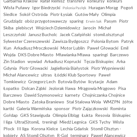
Garbarnia Kraków
Rafał Remisz
transfery
konkursy
konkurs
Wisła Puławy
Igor Biedrzycki
Huragan Morąg
Pogoń
Polonia Pasłęk
Siedlce
Sokół Ostróda
Piotr Łysiak
Gutów Mały
Olimpia
Grudziądz
obóz przygotowawczy
sparing
Pasym
Piotr
Erwin Sak
Skiba
plebiscyt
Wojciech Dziemidowicz
Jarocin
Michał
Leszczyński
Janusz Bucholc
Jacek Czałpiński
stomil.olsztyn.pl
Sylwester Czereszewski
Zawisza Bydgoszcz
Polonia Bytom
Patryk
Kun
Arkadiusz Mroczkowski
Motor Lublin
Paweł Głowacki
Emil
Wojda
DKS Dobre Miasto
Mławianka Mława
sparingi
Barczewo
Zin Stadion
wywiad
Arkadiusz Koprucki
Tęcza Biskupiec
Arka
Gdynia
Piotr Głowacki
Jagiellonia Białystok
Piotr Wypniewski
Michał Alancewicz
ultras
Łódzki Klub Sportowy
Paweł
Tomkiewicz
Grzegorz Lech
Bytovia Bytów
licytacje
Adam
Łopatko
Dolcan Ząbki
Jeziorak Iława
Mrągowia Mrągowo
Pisa
Barczewo
Dawid Szymonowicz
karnety
Chojniczanka Chojnice
Dobre Miasto
Zatoka Braniewo
Stal Stalowa Wola
WMZPN
żółte
kartki
Galeria Warmińska
sponsor
Piotr Zajączkowski
Rominta
Gołdap
GKS Stawiguda
Olimpia Elbląg
Łukta
Resovia
Biskupiec
I liga
Ultra(S)tomiL
treningi
Miedź Legnica
GKS Tychy
Wisła
Płock
III liga
Korona Kielce
Lechia Gdańsk
Stomil Olsztyn -
kobiety
AS Stomil Olsztyn
R-Gol
terminarz
Paweł Alancewicz