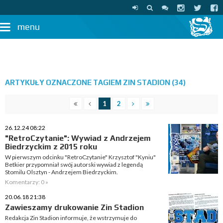
menu
ARTYKUŁY OZNACZONE TAGIEM ZIN STADION (34)
1
2
26.12.24 08:22
"RetroCzytanie": Wywiad z Andrzejem
Biedrzyckim z 2015 roku
W pierwszym odcinku "RetroCzytanie" Krzysztof "Kyniu"
Betkier przypomniał swój autorski wywiad z legendą
Stomilu Olsztyn - Andrzejem Biedrzyckim.
Komentarzy: 0 »
20.06.18 21:38
Zawieszamy drukowanie Zin Stadion
Redakcja Zin Stadion informuje, że wstrzymuje do