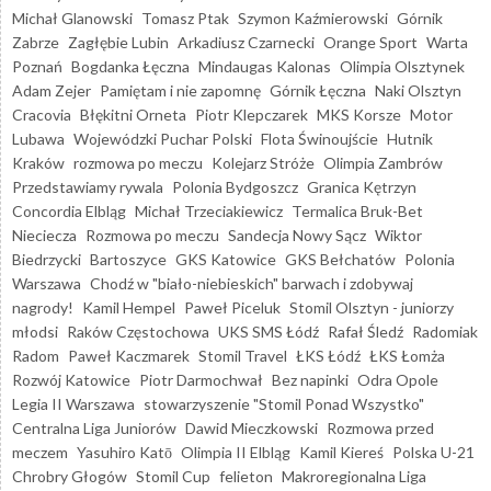
Michał Glanowski
Tomasz Ptak
Szymon Kaźmierowski
Górnik
Zabrze
Zagłębie Lubin
Arkadiusz Czarnecki
Orange Sport
Warta
Poznań
Bogdanka Łęczna
Mindaugas Kalonas
Olimpia Olsztynek
Adam Zejer
Pamiętam i nie zapomnę
Górnik Łęczna
Naki Olsztyn
Cracovia
Błękitni Orneta
Piotr Klepczarek
MKS Korsze
Motor
Lubawa
Wojewódzki Puchar Polski
Flota Świnoujście
Hutnik
Kraków
rozmowa po meczu
Kolejarz Stróże
Olimpia Zambrów
Przedstawiamy rywala
Polonia Bydgoszcz
Granica Kętrzyn
Concordia Elbląg
Michał Trzeciakiewicz
Termalica Bruk-Bet
Nieciecza
Rozmowa po meczu
Sandecja Nowy Sącz
Wiktor
Biedrzycki
Bartoszyce
GKS Katowice
GKS Bełchatów
Polonia
Warszawa
Chodź w "biało-niebieskich" barwach i zdobywaj
nagrody!
Kamil Hempel
Paweł Piceluk
Stomil Olsztyn - juniorzy
młodsi
Raków Częstochowa
UKS SMS Łódź
Rafał Śledź
Radomiak
Radom
Paweł Kaczmarek
Stomil Travel
ŁKS Łódź
ŁKS Łomża
Rozwój Katowice
Piotr Darmochwał
Bez napinki
Odra Opole
Legia II Warszawa
stowarzyszenie "Stomil Ponad Wszystko"
Centralna Liga Juniorów
Dawid Mieczkowski
Rozmowa przed
meczem
Yasuhiro Katō
Olimpia II Elbląg
Kamil Kiereś
Polska U-21
Chrobry Głogów
Stomil Cup
felieton
Makroregionalna Liga