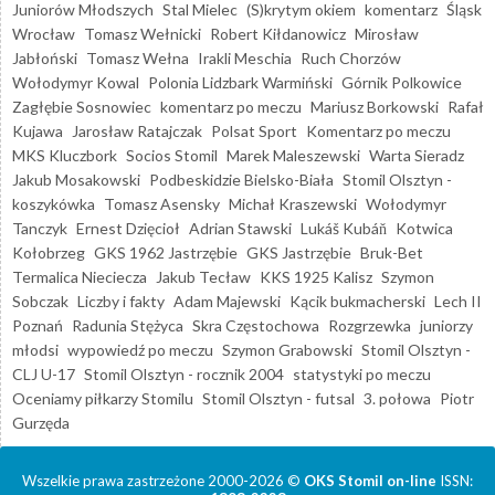
Juniorów Młodszych
Stal Mielec
(S)krytym okiem
komentarz
Śląsk
Wrocław
Tomasz Wełnicki
Robert Kiłdanowicz
Mirosław
Jabłoński
Tomasz Wełna
Irakli Meschia
Ruch Chorzów
Wołodymyr Kowal
Polonia Lidzbark Warmiński
Górnik Polkowice
Zagłębie Sosnowiec
komentarz po meczu
Mariusz Borkowski
Rafał
Kujawa
Jarosław Ratajczak
Polsat Sport
Komentarz po meczu
MKS Kluczbork
Socios Stomil
Marek Maleszewski
Warta Sieradz
Jakub Mosakowski
Podbeskidzie Bielsko-Biała
Stomil Olsztyn -
koszykówka
Tomasz Asensky
Michał Kraszewski
Wołodymyr
Tanczyk
Ernest Dzięcioł
Adrian Stawski
Lukáš Kubáň
Kotwica
Kołobrzeg
GKS 1962 Jastrzębie
GKS Jastrzębie
Bruk-Bet
Termalica Nieciecza
Jakub Tecław
KKS 1925 Kalisz
Szymon
Sobczak
Liczby i fakty
Adam Majewski
Kącik bukmacherski
Lech II
Poznań
Radunia Stężyca
Skra Częstochowa
Rozgrzewka
juniorzy
młodsi
wypowiedź po meczu
Szymon Grabowski
Stomil Olsztyn -
CLJ U-17
Stomil Olsztyn - rocznik 2004
statystyki po meczu
Oceniamy piłkarzy Stomilu
Stomil Olsztyn - futsal
3. połowa
Piotr
Gurzęda
Wszelkie prawa zastrzeżone 2000-2026 ©
OKS Stomil on-line
ISSN: