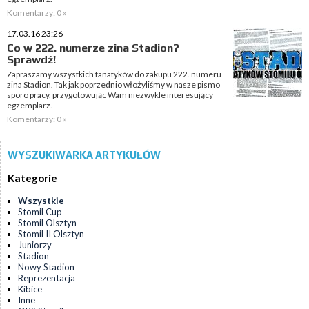
Komentarzy: 0 »
17.03.16 23:26
Co w 222. numerze zina Stadion?
Sprawdź!
Zapraszamy wszystkich fanatyków do zakupu 222. numeru
zina Stadion. Tak jak poprzednio włożyliśmy w nasze pismo
sporo pracy, przygotowując Wam niezwykle interesujący
egzemplarz.
Komentarzy: 0 »
WYSZUKIWARKA ARTYKUŁÓW
Kategorie
Wszystkie
Stomil Cup
Stomil Olsztyn
Stomil II Olsztyn
Juniorzy
Stadion
Nowy Stadion
Reprezentacja
Kibice
Inne