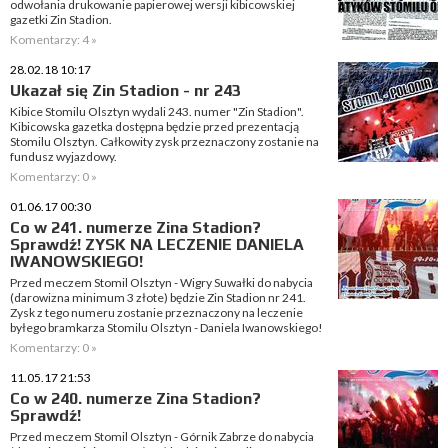
odwołania drukowanie papierowej wersji kibicowskiej
gazetki Zin Stadion.
Komentarzy: 4 »
28.02.18 10:17
Ukazał się Zin Stadion - nr 243
Kibice Stomilu Olsztyn wydali 243. numer "Zin Stadion".
Kibicowska gazetka dostępna będzie przed prezentacją
Stomilu Olsztyn. Całkowity zysk przeznaczony zostanie na
fundusz wyjazdowy.
Komentarzy: 0 »
01.06.17 00:30
Co w 241. numerze Zina Stadion?
Sprawdź! ZYSK NA LECZENIE DANIELA
IWANOWSKIEGO!
Przed meczem Stomil Olsztyn - Wigry Suwałki do nabycia
(darowizna minimum 3 złote) będzie Zin Stadion nr 241.
Zysk z tego numeru zostanie przeznaczony na leczenie
byłego bramkarza Stomilu Olsztyn - Daniela Iwanowskiego!
Komentarzy: 0 »
11.05.17 21:53
Co w 240. numerze Zina Stadion?
Sprawdź!
Przed meczem Stomil Olsztyn - Górnik Zabrze do nabycia