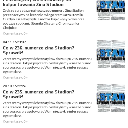
kolportowania Zina Stadion
Zysk ze sprzedaży najnowszego numeru Zina Stadion
przeznaczymy na leczenie byłego bramkarza Stomilu
Olsztyn. Gazetkę będzie można kupić wysyłkowo oraz
podczas spotkania Stomilu Olsztyn z Chojniczanką
Chojnice.
Komentarzy: 0 »
04.11.16 21:37
Co w 236. numerze zina Stadion?
Sprawdź!
Zapraszamy wszystkich fanatyków do zakupu 236. numeru
zina Stadion. Tak jak poprzednio włożyliśmy w nasze pismo
sporo pracy, przygotowując Wam niezwykle interesujący
egzemplarz.
Komentarzy: 0 »
20.10.16 22:26
Co w 235. numerze zina Stadion?
Sprawdź!
Zapraszamy wszystkich fanatyków do zakupu 235. numeru
zina Stadion. Tak jak poprzednio włożyliśmy w nasze pismo
sporo pracy, przygotowując Wam niezwykle interesujący
egzemplarz.
Komentarzy: 0 »