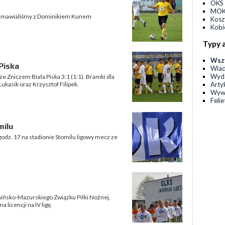
OKS 
MOKS
 rozmawialiśmy z Dominikiem Kunem
Kos
Kobi
Typy 
Wsz
 Piska
Wia
Wyda
i ze Zniczem Biała Piska 3:1 (1:1). Bramki dla
Arty
ukasik oraz Krzysztof Filipek.
Wyw
Feli
milu
 godz. 17 na stadionie Stomilu ligowy mecz ze
rmińsko-Mazurskiego Związku Piłki Nożnej.
licencji na IV ligę.