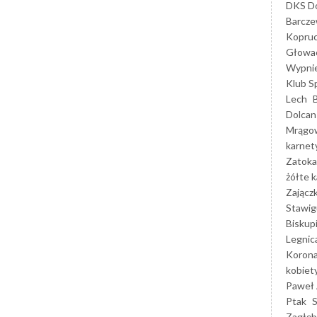
DKS Do
Barcz
Kopruc
Głowa
Wypni
Klub S
Lech
Dolcan
Mrągo
karnet
Zatoka
żółte k
Zającz
Stawig
Biskup
Legnic
Korona
kobiet
Paweł 
Ptak
Zagłęb