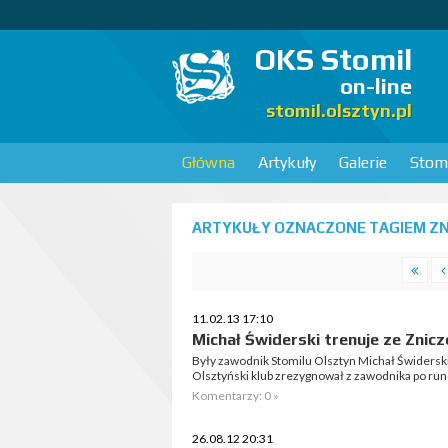
OKS Stomil
on-line
stomil.olsztyn.pl
Główna
Artykuły
Galerie
Stomi
ARTYKUŁY OZNACZONE TAGIEM ZNIC
11.02.13 17:10
Michał Świderski trenuje ze Znicz
Były zawodnik Stomilu Olsztyn Michał Świderski
Olsztyński klub zrezygnował z zawodnika po run
Komentarzy: 0 »
26.08.12 20:31