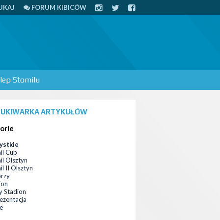
UKAJ
FORUM KIBICÓW
lep Stomilu
UKIWARKA ARTYKUŁÓW
orie
ystkie
il Cup
il Olsztyn
l II Olsztyn
orzy
ion
 Stadion
ezentacja
ce