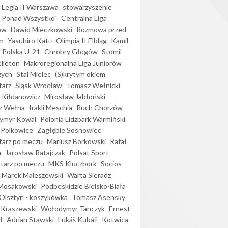
Legia II Warszawa
stowarzyszenie
l Ponad Wszystko"
Centralna Liga
ów
Dawid Mieczkowski
Rozmowa przed
m
Yasuhiro Katō
Olimpia II Elbląg
Kamil
Polska U-21
Chrobry Głogów
Stomil
elieton
Makroregionalna Liga Juniorów
zych
Stal Mielec
(S)krytym okiem
arz
Śląsk Wrocław
Tomasz Wełnicki
 Kiłdanowicz
Mirosław Jabłoński
z Wełna
Irakli Meschia
Ruch Chorzów
ymyr Kowal
Polonia Lidzbark Warmiński
 Polkowice
Zagłębie Sosnowiec
arz po meczu
Mariusz Borkowski
Rafał
a
Jarosław Ratajczak
Polsat Sport
arz po meczu
MKS Kluczbork
Socios
Marek Maleszewski
Warta Sieradz
Mosakowski
Podbeskidzie Bielsko-Biała
 Olsztyn - koszykówka
Tomasz Asensky
 Kraszewski
Wołodymyr Tanczyk
Ernest
ł
Adrian Stawski
Lukáš Kubáň
Kotwica