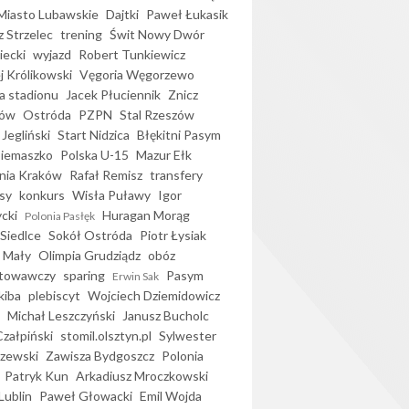
iasto Lubawskie
Dajtki
Paweł Łukasik
 Strzelec
trening
Świt Nowy Dwór
ecki
wyjazd
Robert Tunkiewicz
j Królikowski
Vęgoria Węgorzewo
 stadionu
Jacek Płuciennik
Znicz
ków
Ostróda
PZPN
Stal Rzeszów
Jegliński
Start Nidzica
Błękitni Pasym
Siemaszko
Polska U-15
Mazur Ełk
nia Kraków
Rafał Remisz
transfery
sy
konkurs
Wisła Puławy
Igor
ycki
Huragan Morąg
Polonia Pasłęk
Siedlce
Sokół Ostróda
Piotr Łysiak
 Mały
Olimpia Grudziądz
obóz
otowawczy
sparing
Pasym
Erwin Sak
kiba
plebiscyt
Wojciech Dziemidowicz
Michał Leszczyński
Janusz Bucholc
Czałpiński
stomil.olsztyn.pl
Sylwester
zewski
Zawisza Bydgoszcz
Polonia
Patryk Kun
Arkadiusz Mroczkowski
Lublin
Paweł Głowacki
Emil Wojda