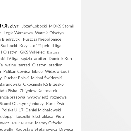
l Olsztyn
Józef Łobocki
MOKS Stomil
n
Legia Warszawa
Warmia Olsztyn
j Biedrzycki
Puszcza Niepołomice
 Suchocki
Krzysztof Filipek
II liga
II Olsztyn
GKS Wikielec
Bartosz
IV liga
sędzia
arbiter
Dominik Kun
ski
je
walne
zarząd
Olsztyn
stadion
u
Pelikan Łowicz
kibice
Widzew Łódź
y
Puchar Polski
Michał Świderski
Baranowski
Okocimski KS Brzesko
iała Piska
Zbigniew Kaczmarek
encja prasowa
wypowiedź
rozmowa
Stomil Olsztyn - juniorzy
Karol Żwir
Polska U-17
Daniel Michałowski
sklep.pl
koszulki
Ekstraklasa
Piotr
owicz
Mamry Giżycko
Artur Aluszyk
Suwałki
Radosław Stefanowicz
Drwęca