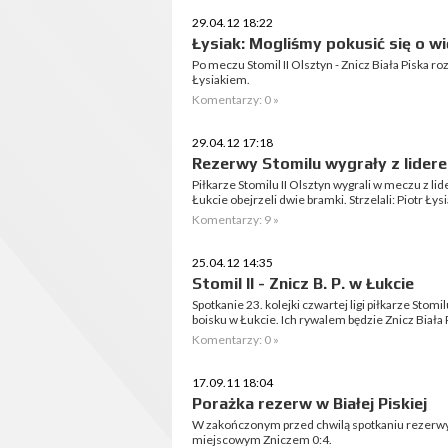
29.04.12 18:22
Łysiak: Mogliśmy pokusić się o 
Po meczu Stomil II Olsztyn - Znicz Biała Piska
Łysiakiem.
Komentarzy: 0 »
29.04.12 17:18
Rezerwy Stomilu wygrały z liderem
Piłkarze Stomilu II Olsztyn wygrali w meczu z lide
Łukcie obejrzeli dwie bramki. Strzelali: Piotr Łys
Komentarzy: 9 »
25.04.12 14:35
Stomil II - Znicz B. P. w Łukcie
Spotkanie 23. kolejki czwartej ligi piłkarze Stomi
boisku w Łukcie. Ich rywalem będzie Znicz Biała 
Komentarzy: 0 »
17.09.11 18:04
Porażka rezerw w Białej Piskiej
W zakończonym przed chwilą spotkaniu rezerwy S
miejscowym Zniczem 0:4.