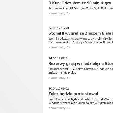
D.Kun: Odczułem te 90 minut gry
Po meczu Stomil II Olsztyn - Znicz Biała Piska
Komentarzy: 2 »
26.08.12 18:53
Stomil II wygrał ze Zniczem Biała
Stomil II Olsztyn wygrał w meczu 4. kolejki IV lig
"biało-niebieskich" zdobyli Dominik Kun, Paweł Ł
Komentarzy: 0 »
24.08.12 09:51
Rezerwy grają w niedzielę na Sto
Piłkarze Stomilu II Olsztyn zagrają w niedzielę o
Zniczem Biała Piska.
Komentarzy: 8 »
30.04.12 09:02
Znicz będzie protestował
Znicz Biała Piska będzie składał protest do Wa
Według prezesa tego klubu boisko w Łukcie nie ma 
Komentarzy: 1 »