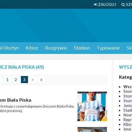
ZALOGUJ
SZ
l Olsztyn
Kibice
Rozgrywki
Stadion
Typowanie
Sk
Z BIAŁA PISKA (49)
WYSZ
Kateg
1
2
3
Wsz
Stom
Stom
em Biała Piska
Stomi
Juni
 trenuje z czwartoligowym Zniczem Biała Piska.
Stad
dzie jesiennej.
Nowy
Repr
Kibi
Inne