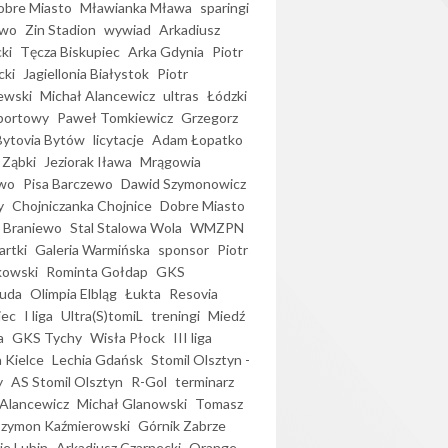
bre Miasto
Mławianka Mława
sparingi
ewo
Zin Stadion
wywiad
Arkadiusz
ki
Tęcza Biskupiec
Arka Gdynia
Piotr
cki
Jagiellonia Białystok
Piotr
ewski
Michał Alancewicz
ultras
Łódzki
portowy
Paweł Tomkiewicz
Grzegorz
Bytovia Bytów
licytacje
Adam Łopatko
 Ząbki
Jeziorak Iława
Mrągowia
wo
Pisa Barczewo
Dawid Szymonowicz
y
Chojniczanka Chojnice
Dobre Miasto
 Braniewo
Stal Stalowa Wola
WMZPN
artki
Galeria Warmińska
sponsor
Piotr
kowski
Rominta Gołdap
GKS
uda
Olimpia Elbląg
Łukta
Resovia
iec
I liga
Ultra(S)tomiL
treningi
Miedź
a
GKS Tychy
Wisła Płock
III liga
 Kielce
Lechia Gdańsk
Stomil Olsztyn -
y
AS Stomil Olsztyn
R-Gol
terminarz
Alancewicz
Michał Glanowski
Tomasz
Szymon Kaźmierowski
Górnik Zabrze
ie Lubin
Arkadiusz Czarnecki
Orange