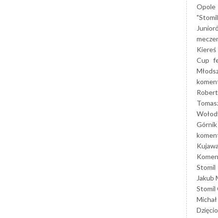
Opole
"Stomi
Junior
mecze
Kiereś
Cup
f
Młods
koment
Robert
Tomas
Wołod
Górnik
koment
Kujaw
Koment
Stomil
Jakub 
Stomil
Michał
Dzięcio