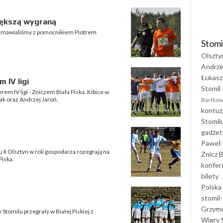
większą wygraną
 rozmawialiśmy z pomocnikiem Piotrem
Stomi
Olszty
Andrze
Łukasz
 IV ligi
Stomil 
rem IV ligi - Zniczem Biała Piska. Kibice w
iak oraz Andrzej Jaroń.
Bartkow
kontuz
Stomil
gadżet
Paweł 
lu II Olsztyn w roli gospodarza rozegrają na
Znicz B
Piska.
konfer
bilety
Polska
stomil-
Grzym
tomilu przegrały w Białej Piskiej z
Wigry 