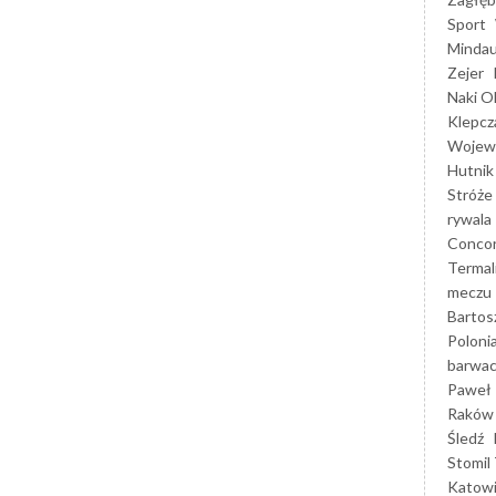
Sport
Mindau
Zejer
Naki O
Klepcz
Wojewó
Hutnik
Stróże
rywala
Concor
Termal
meczu
Bartos
Poloni
barwac
Paweł 
Raków
Śledź
Stomil 
Katow