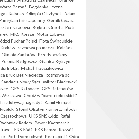
Warta Poznań
Bogdanka Łęczna
gas Kalonas
Olimpia Olsztynek
Adam
Pamiętam i nie zapomnę
Górnik Łęczna
lsztyn
Cracovia
Błękitni Orneta
Piotr
arek
MKS Korsze
Motor Lubawa
dzki Puchar Polski
Flota Świnoujście
 Kraków
rozmowa po meczu
Kolejarz
Olimpia Zambrów
Przedstawiamy
Polonia Bydgoszcz
Granica Kętrzyn
dia Elbląg
Michał Trzeciakiewicz
ica Bruk-Bet Nieciecza
Rozmowa po
Sandecja Nowy Sącz
Wiktor Biedrzycki
zyce
GKS Katowice
GKS Bełchatów
a Warszawa
Chodź w "biało-niebieskich"
h i zdobywaj nagrody!
Kamil Hempel
Piceluk
Stomil Olsztyn - juniorzy młodsi
 Częstochowa
UKS SMS Łódź
Rafał
Radomiak Radom
Paweł Kaczmarek
Travel
ŁKS Łódź
ŁKS Łomża
Rozwój
ice
Piotr Darmochwał
Bez napinki
Odra