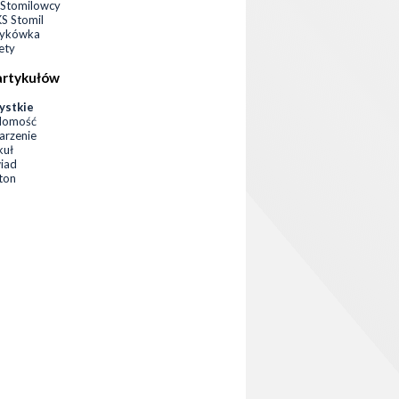
Stomilowcy
 Stomil
zykówka
ety
artykułów
ystkie
domość
rzenie
kuł
iad
eton