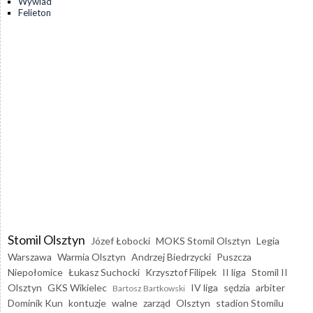
Wywiad
Felieton
Stomil Olsztyn
Józef Łobocki
MOKS Stomil Olsztyn
Legia
Warszawa
Warmia Olsztyn
Andrzej Biedrzycki
Puszcza
Niepołomice
Łukasz Suchocki
Krzysztof Filipek
II liga
Stomil II
Olsztyn
GKS Wikielec
IV liga
sędzia
arbiter
Bartosz Bartkowski
Dominik Kun
kontuzje
walne
zarząd
Olsztyn
stadion Stomilu