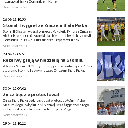
rozmawialiśmy z Dominikiem Kunem
Komentarzy: 2 »
26.08.12 18:53
Stomil II wygrał ze Zniczem Biała Piska
Stomil II Olsztyn wygrał w meczu 4. kolejki IV ligi ze Zniczem
Biała Piska 3:1 (1:1). Bramki dla "biało-niebieskich" zdobyli
Dominik Kun, Paweł Łukasik oraz Krzysztof Filipek.
Komentarzy: 0 »
24.08.12 09:51
Rezerwy grają w niedzielę na Stomilu
Piłkarze Stomilu II Olsztyn zagrają w niedzielę o godz. 17 na
stadionie Stomilu ligowy mecz ze Zniczem Biała Piska.
Komentarzy: 8 »
30.04.12 09:02
Znicz będzie protestował
Znicz Biała Piska będzie składał protest do Warmińsko-
Mazurskiego Związku Piłki Nożnej. Według prezesa tego
klubu boisko w Łukcie nie ma licencji na IV ligę.
Komentarzy: 1 »
29.04.12 18:22