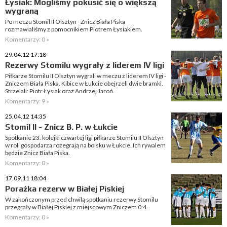
Łysiak: Mogliśmy pokusić się o większą
wygraną
Po meczu Stomil II Olsztyn - Znicz Biała Piska
rozmawialiśmy z pomocnikiem Piotrem Łysiakiem.
Komentarzy: 0 »
29.04.12 17:18
Rezerwy Stomilu wygrały z liderem IV ligi
Piłkarze Stomilu II Olsztyn wygrali w meczu z liderem IV ligi -
Zniczem Biała Piska. Kibice w Łukcie obejrzeli dwie bramki.
Strzelali: Piotr Łysiak oraz Andrzej Jaroń.
Komentarzy: 9 »
25.04.12 14:35
Stomil II - Znicz B. P. w Łukcie
Spotkanie 23. kolejki czwartej ligi piłkarze Stomilu II Olsztyn
w roli gospodarza rozegrają na boisku w Łukcie. Ich rywalem
będzie Znicz Biała Piska.
Komentarzy: 0 »
17.09.11 18:04
Porażka rezerw w Białej Piskiej
W zakończonym przed chwilą spotkaniu rezerwy Stomilu
przegrały w Białej Piskiej z miejscowym Zniczem 0:4.
Komentarzy: 0 »