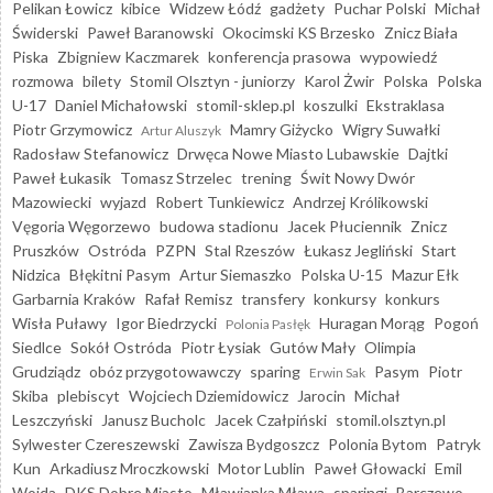
Pelikan Łowicz
kibice
Widzew Łódź
gadżety
Puchar Polski
Michał
Świderski
Paweł Baranowski
Okocimski KS Brzesko
Znicz Biała
Piska
Zbigniew Kaczmarek
konferencja prasowa
wypowiedź
rozmowa
bilety
Stomil Olsztyn - juniorzy
Karol Żwir
Polska
Polska
U-17
Daniel Michałowski
stomil-sklep.pl
koszulki
Ekstraklasa
Piotr Grzymowicz
Mamry Giżycko
Wigry Suwałki
Artur Aluszyk
Radosław Stefanowicz
Drwęca Nowe Miasto Lubawskie
Dajtki
Paweł Łukasik
Tomasz Strzelec
trening
Świt Nowy Dwór
Mazowiecki
wyjazd
Robert Tunkiewicz
Andrzej Królikowski
Vęgoria Węgorzewo
budowa stadionu
Jacek Płuciennik
Znicz
Pruszków
Ostróda
PZPN
Stal Rzeszów
Łukasz Jegliński
Start
Nidzica
Błękitni Pasym
Artur Siemaszko
Polska U-15
Mazur Ełk
Garbarnia Kraków
Rafał Remisz
transfery
konkursy
konkurs
Wisła Puławy
Igor Biedrzycki
Huragan Morąg
Pogoń
Polonia Pasłęk
Siedlce
Sokół Ostróda
Piotr Łysiak
Gutów Mały
Olimpia
Grudziądz
obóz przygotowawczy
sparing
Pasym
Piotr
Erwin Sak
Skiba
plebiscyt
Wojciech Dziemidowicz
Jarocin
Michał
Leszczyński
Janusz Bucholc
Jacek Czałpiński
stomil.olsztyn.pl
Sylwester Czereszewski
Zawisza Bydgoszcz
Polonia Bytom
Patryk
Kun
Arkadiusz Mroczkowski
Motor Lublin
Paweł Głowacki
Emil
Wojda
DKS Dobre Miasto
Mławianka Mława
sparingi
Barczewo