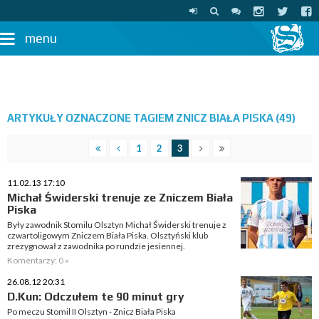
menu
ARTYKUŁY OZNACZONE TAGIEM ZNICZ BIAŁA PISKA (49)
1
2
3
11.02.13 17:10
Michał Świderski trenuje ze Zniczem Biała
Piska
Były zawodnik Stomilu Olsztyn Michał Świderski trenuje z
czwartoligowym Zniczem Biała Piska. Olsztyński klub
zrezygnował z zawodnika po rundzie jesiennej.
Komentarzy: 0 »
26.08.12 20:31
D.Kun: Odczułem te 90 minut gry
Po meczu Stomil II Olsztyn - Znicz Biała Piska