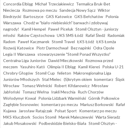
Concordia Elbląg
Michał Trzeciakiewicz
Termalica Bruk-Bet
Nieciecza
Rozmowa po meczu
Sandecja Nowy Sącz
Wiktor
Biedrzycki
Bartoszyce
GKS Katowice
GKS Bełchatów
Polonia
Warszawa
Chodź w "biało-niebieskich" barwach i zdobywaj
nagrody!
Kamil Hempel
Paweł Piceluk
Stomil Olsztyn - juniorzy
młodsi
Raków Częstochowa
UKS SMS Łódź
Rafał Śledź
Radomiak
Radom
Paweł Kaczmarek
Stomil Travel
ŁKS Łódź
ŁKS Łomża
Rozwój Katowice
Piotr Darmochwał
Bez napinki
Odra Opole
Legia II Warszawa
stowarzyszenie "Stomil Ponad Wszystko"
Centralna Liga Juniorów
Dawid Mieczkowski
Rozmowa przed
meczem
Yasuhiro Katō
Olimpia II Elbląg
Kamil Kiereś
Polska U-21
Chrobry Głogów
Stomil Cup
felieton
Makroregionalna Liga
Juniorów Młodszych
Stal Mielec
(S)krytym okiem
komentarz
Śląsk
Wrocław
Tomasz Wełnicki
Robert Kiłdanowicz
Mirosław
Jabłoński
Tomasz Wełna
Irakli Meschia
Ruch Chorzów
Wołodymyr Kowal
Polonia Lidzbark Warmiński
Górnik Polkowice
Zagłębie Sosnowiec
komentarz po meczu
Mariusz Borkowski
Rafał
Kujawa
Jarosław Ratajczak
Polsat Sport
Komentarz po meczu
MKS Kluczbork
Socios Stomil
Marek Maleszewski
Warta Sieradz
Jakub Mosakowski
Podbeskidzie Bielsko-Biała
Stomil Olsztyn -