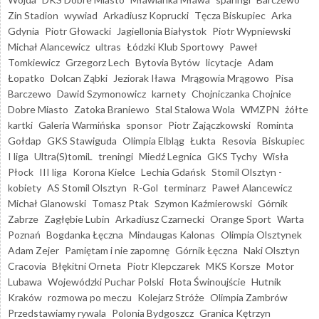
Zin Stadion
wywiad
Arkadiusz Koprucki
Tęcza Biskupiec
Arka
Gdynia
Piotr Głowacki
Jagiellonia Białystok
Piotr Wypniewski
Michał Alancewicz
ultras
Łódzki Klub Sportowy
Paweł
Tomkiewicz
Grzegorz Lech
Bytovia Bytów
licytacje
Adam
Łopatko
Dolcan Ząbki
Jeziorak Iława
Mrągowia Mrągowo
Pisa
Barczewo
Dawid Szymonowicz
karnety
Chojniczanka Chojnice
Dobre Miasto
Zatoka Braniewo
Stal Stalowa Wola
WMZPN
żółte
kartki
Galeria Warmińska
sponsor
Piotr Zajączkowski
Rominta
Gołdap
GKS Stawiguda
Olimpia Elbląg
Łukta
Resovia
Biskupiec
I liga
Ultra(S)tomiL
treningi
Miedź Legnica
GKS Tychy
Wisła
Płock
III liga
Korona Kielce
Lechia Gdańsk
Stomil Olsztyn -
kobiety
AS Stomil Olsztyn
R-Gol
terminarz
Paweł Alancewicz
Michał Glanowski
Tomasz Ptak
Szymon Kaźmierowski
Górnik
Zabrze
Zagłębie Lubin
Arkadiusz Czarnecki
Orange Sport
Warta
Poznań
Bogdanka Łęczna
Mindaugas Kalonas
Olimpia Olsztynek
Adam Zejer
Pamiętam i nie zapomnę
Górnik Łęczna
Naki Olsztyn
Cracovia
Błękitni Orneta
Piotr Klepczarek
MKS Korsze
Motor
Lubawa
Wojewódzki Puchar Polski
Flota Świnoujście
Hutnik
Kraków
rozmowa po meczu
Kolejarz Stróże
Olimpia Zambrów
Przedstawiamy rywala
Polonia Bydgoszcz
Granica Kętrzyn