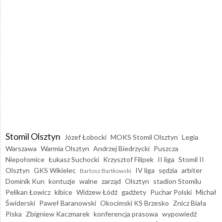
Stomil Olsztyn
Józef Łobocki
MOKS Stomil Olsztyn
Legia
Warszawa
Warmia Olsztyn
Andrzej Biedrzycki
Puszcza
Niepołomice
Łukasz Suchocki
Krzysztof Filipek
II liga
Stomil II
Olsztyn
GKS Wikielec
IV liga
sędzia
arbiter
Bartosz Bartkowski
Dominik Kun
kontuzje
walne
zarząd
Olsztyn
stadion Stomilu
Pelikan Łowicz
kibice
Widzew Łódź
gadżety
Puchar Polski
Michał
Świderski
Paweł Baranowski
Okocimski KS Brzesko
Znicz Biała
Piska
Zbigniew Kaczmarek
konferencja prasowa
wypowiedź