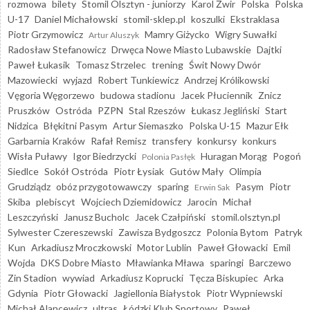
rozmowa
bilety
Stomil Olsztyn - juniorzy
Karol Żwir
Polska
Polska
U-17
Daniel Michałowski
stomil-sklep.pl
koszulki
Ekstraklasa
Piotr Grzymowicz
Mamry Giżycko
Wigry Suwałki
Artur Aluszyk
Radosław Stefanowicz
Drwęca Nowe Miasto Lubawskie
Dajtki
Paweł Łukasik
Tomasz Strzelec
trening
Świt Nowy Dwór
Mazowiecki
wyjazd
Robert Tunkiewicz
Andrzej Królikowski
Vęgoria Węgorzewo
budowa stadionu
Jacek Płuciennik
Znicz
Pruszków
Ostróda
PZPN
Stal Rzeszów
Łukasz Jegliński
Start
Nidzica
Błękitni Pasym
Artur Siemaszko
Polska U-15
Mazur Ełk
Garbarnia Kraków
Rafał Remisz
transfery
konkursy
konkurs
Wisła Puławy
Igor Biedrzycki
Huragan Morąg
Pogoń
Polonia Pasłęk
Siedlce
Sokół Ostróda
Piotr Łysiak
Gutów Mały
Olimpia
Grudziądz
obóz przygotowawczy
sparing
Pasym
Piotr
Erwin Sak
Skiba
plebiscyt
Wojciech Dziemidowicz
Jarocin
Michał
Leszczyński
Janusz Bucholc
Jacek Czałpiński
stomil.olsztyn.pl
Sylwester Czereszewski
Zawisza Bydgoszcz
Polonia Bytom
Patryk
Kun
Arkadiusz Mroczkowski
Motor Lublin
Paweł Głowacki
Emil
Wojda
DKS Dobre Miasto
Mławianka Mława
sparingi
Barczewo
Zin Stadion
wywiad
Arkadiusz Koprucki
Tęcza Biskupiec
Arka
Gdynia
Piotr Głowacki
Jagiellonia Białystok
Piotr Wypniewski
Michał Alancewicz
ultras
Łódzki Klub Sportowy
Paweł