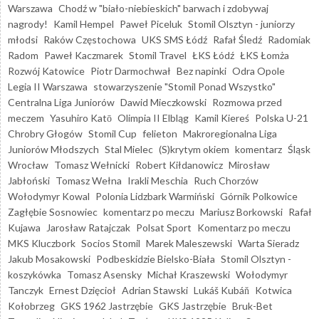
Warszawa
Chodź w "biało-niebieskich" barwach i zdobywaj
nagrody!
Kamil Hempel
Paweł Piceluk
Stomil Olsztyn - juniorzy
młodsi
Raków Częstochowa
UKS SMS Łódź
Rafał Śledź
Radomiak
Radom
Paweł Kaczmarek
Stomil Travel
ŁKS Łódź
ŁKS Łomża
Rozwój Katowice
Piotr Darmochwał
Bez napinki
Odra Opole
Legia II Warszawa
stowarzyszenie "Stomil Ponad Wszystko"
Centralna Liga Juniorów
Dawid Mieczkowski
Rozmowa przed
meczem
Yasuhiro Katō
Olimpia II Elbląg
Kamil Kiereś
Polska U-21
Chrobry Głogów
Stomil Cup
felieton
Makroregionalna Liga
Juniorów Młodszych
Stal Mielec
(S)krytym okiem
komentarz
Śląsk
Wrocław
Tomasz Wełnicki
Robert Kiłdanowicz
Mirosław
Jabłoński
Tomasz Wełna
Irakli Meschia
Ruch Chorzów
Wołodymyr Kowal
Polonia Lidzbark Warmiński
Górnik Polkowice
Zagłębie Sosnowiec
komentarz po meczu
Mariusz Borkowski
Rafał
Kujawa
Jarosław Ratajczak
Polsat Sport
Komentarz po meczu
MKS Kluczbork
Socios Stomil
Marek Maleszewski
Warta Sieradz
Jakub Mosakowski
Podbeskidzie Bielsko-Biała
Stomil Olsztyn -
koszykówka
Tomasz Asensky
Michał Kraszewski
Wołodymyr
Tanczyk
Ernest Dzięcioł
Adrian Stawski
Lukáš Kubáň
Kotwica
Kołobrzeg
GKS 1962 Jastrzębie
GKS Jastrzębie
Bruk-Bet