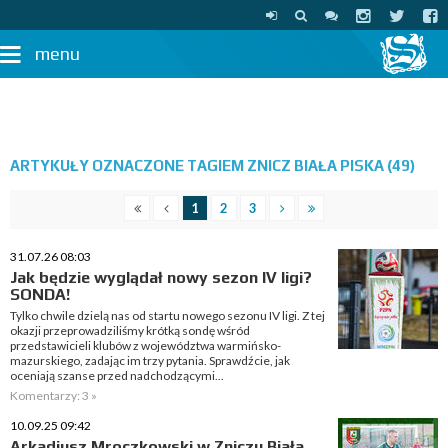
menu
ARTYKUŁY OZNACZONE TAGIEM ZNICZ BIAŁA PISKA (49)
1
2
3
31.07.26 08:03
Jak będzie wyglądał nowy sezon IV ligi?
SONDA!
Tylko chwile dzielą nas od startu nowego sezonu IV ligi. Z tej
okazji przeprowadziliśmy krótką sondę wśród
przedstawicieli klubów z województwa warmińsko-
mazurskiego, zadając im trzy pytania. Sprawdźcie, jak
oceniają szanse przed nadchodzącymi...
Komentarzy: 3 »
10.09.25 09:42
Arkadiusz Mroczkowski w Zniczu Biała