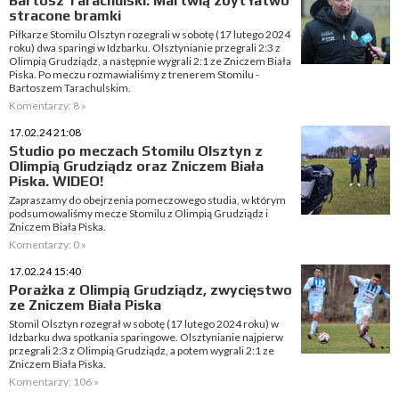
Bartosz Tarachulski: Martwią zbyt łatwo
stracone bramki
Piłkarze Stomilu Olsztyn rozegrali w sobotę (17 lutego 2024
roku) dwa sparingi w Idzbarku. Olsztynianie przegrali 2:3 z
Olimpią Grudziądz, a następnie wygrali 2:1 ze Zniczem Biała
Piska. Po meczu rozmawialiśmy z trenerem Stomilu -
Bartoszem Tarachulskim.
Komentarzy: 8 »
17.02.24 21:08
Studio po meczach Stomilu Olsztyn z
Olimpią Grudziądz oraz Zniczem Biała
Piska. WIDEO!
Zapraszamy do obejrzenia pomeczowego studia, w którym
podsumowaliśmy mecze Stomilu z Olimpią Grudziądz i
Zniczem Biała Piska.
Komentarzy: 0 »
17.02.24 15:40
Porażka z Olimpią Grudziądz, zwycięstwo
ze Zniczem Biała Piska
Stomil Olsztyn rozegrał w sobotę (17 lutego 2024 roku) w
Idzbarku dwa spotkania sparingowe. Olsztynianie najpierw
przegrali 2:3 z Olimpią Grudziądz, a potem wygrali 2:1 ze
Zniczem Biała Piska.
Komentarzy: 106 »