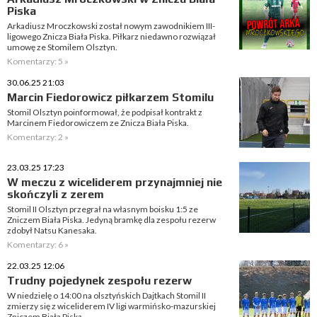
Piska
Arkadiusz Mroczkowski został nowym zawodnikiem III-
ligowego Znicza Biała Piska. Piłkarz niedawno rozwiązał
umowę ze Stomilem Olsztyn.
Komentarzy: 5 »
30.06.25 21:03
Marcin Fiedorowicz piłkarzem Stomilu
Stomil Olsztyn poinformował, że podpisał kontrakt z
Marcinem Fiedorowiczem ze Znicza Biała Piska.
Komentarzy: 2 »
23.03.25 17:23
W meczu z wiceliderem przynajmniej nie
skończyli z zerem
Stomil II Olsztyn przegrał na własnym boisku 1:5 ze
Zniczem Biała Piska. Jedyną bramkę dla zespołu rezerw
zdobył Natsu Kanesaka.
Komentarzy: 6 »
22.03.25 12:06
Trudny pojedynek zespołu rezerw
W niedzielę o 14:00 na olsztyńskich Dajtkach Stomil II
zmierzy się z wiceliderem IV ligi warmińsko-mazurskiej
Zniczem Biała Piska.