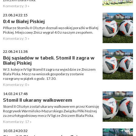
Komentarzy: 3 »
23.08.24 22:15
0:4 w Białej Piskiej
Piłkarze Stomilu II Olsztyn doznali wysokiej porażki w Białej
Piskiej. Miejscowy Znicz wygrał 4:0 z naszym zespołem.
Komentarzy: 5 »
22.08.24 11:38
Bój sąsiadów w tabeli. Stomil II zagra w
Białej Piskiej
W 3. kolejce IV ligi Stomil II zagra na wyjeździe ze Zniczem
Biała Piska. Mecz na wniosek gospodarzy zostanie
rozegrany w piątek o godz. 17:30.
Komentarzy: 0 »
14.03.24 17:48
Stomil II ukarany walkowerem
Stomil II Olsztyn został ukarany walkowerem przez Komisję
Rozgrywek Warmińsko-Mazurskiego Związku Piłki Nożnej
za zeszłotygodniowy mecz IV ligi ze Zniczem Biała Piska.
Komentarzy: 17 »
10.03.24 20:32