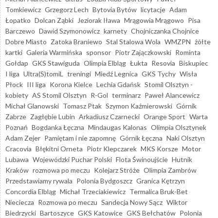
Tomkiewicz
Grzegorz Lech
Bytovia Bytów
licytacje
Adam
Łopatko
Dolcan Ząbki
Jeziorak Iława
Mrągowia Mrągowo
Pisa
Barczewo
Dawid Szymonowicz
karnety
Chojniczanka Chojnice
Dobre Miasto
Zatoka Braniewo
Stal Stalowa Wola
WMZPN
żółte
kartki
Galeria Warmińska
sponsor
Piotr Zajączkowski
Rominta
Gołdap
GKS Stawiguda
Olimpia Elbląg
Łukta
Resovia
Biskupiec
I liga
Ultra(S)tomiL
treningi
Miedź Legnica
GKS Tychy
Wisła
Płock
III liga
Korona Kielce
Lechia Gdańsk
Stomil Olsztyn -
kobiety
AS Stomil Olsztyn
R-Gol
terminarz
Paweł Alancewicz
Michał Glanowski
Tomasz Ptak
Szymon Kaźmierowski
Górnik
Zabrze
Zagłębie Lubin
Arkadiusz Czarnecki
Orange Sport
Warta
Poznań
Bogdanka Łęczna
Mindaugas Kalonas
Olimpia Olsztynek
Adam Zejer
Pamiętam i nie zapomnę
Górnik Łęczna
Naki Olsztyn
Cracovia
Błękitni Orneta
Piotr Klepczarek
MKS Korsze
Motor
Lubawa
Wojewódzki Puchar Polski
Flota Świnoujście
Hutnik
Kraków
rozmowa po meczu
Kolejarz Stróże
Olimpia Zambrów
Przedstawiamy rywala
Polonia Bydgoszcz
Granica Kętrzyn
Concordia Elbląg
Michał Trzeciakiewicz
Termalica Bruk-Bet
Nieciecza
Rozmowa po meczu
Sandecja Nowy Sącz
Wiktor
Biedrzycki
Bartoszyce
GKS Katowice
GKS Bełchatów
Polonia