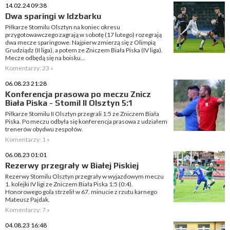
14.02.24 09:38
Dwa sparingi w Idzbarku
Piłkarze Stomilu Olsztyn na koniec okresu
przygotowawczego zagrają w sobotę (17 lutego) rozegrają
dwa mecze sparingowe. Najpierw zmierzą się z Olimpią
Grudziądz (II liga), a potem ze Zniczem Biała Piska (IV liga).
Mecze odbędą się na boisku...
Komentarzy: 23 »
06.08.23 21:28
Konferencja prasowa po meczu Znicz
Biała Piska - Stomil II Olsztyn 5:1
Piłkarze Stomilu II Olsztyn przegrali 1:5 ze Zniczem Biała
Piska. Po meczu odbyła się konferencja prasowa z udziałem
trenerów obydwu zespołów.
Komentarzy: 1 »
06.08.23 01:01
Rezerwy przegrały w Białej Piskiej
Rezerwy Stomilu Olsztyn przegrały w wyjazdowym meczu
1. kolejki IV ligi ze Zniczem Biała Piska 1:5 (0:4).
Honorowego gola strzelił w 67. minucie z rzutu karnego
Mateusz Pajdak.
Komentarzy: 7 »
04.08.23 16:48