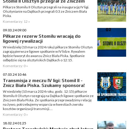
Stomil II Olsztyn przegrał ze Zniczem
Piłkarze Stomilu II Olsztyn przegrali na inaugurację IV ligi.
Olsztynianie na Dajtkach przegrali 0:3 ze Zniczem Biała
Piska.
Komentarzy: 12 »
09.03.24 09:00
Piłkarze rezerw Stomilu wracają do
ligowej rywalizacji
W niedzielę (10 marca 2024 roku) piłkarze Stomilu Olsztyn
zagrają pierwsze ligowe spotkanie w IV lidze. Rywalem
będzie faworyt do awansu Znicz Biała Piska. Spotkanie
odbędzie się na olsztyńskich Dajtkach o 12:15.
Komentarzy: 0 »
07.03.24 10:46
Transmisja z meczu IV ligi: Stomil II -
Znicz Biała Piska. Szukamy sponsora!
W niedzielę (10 marca 2024 roku, godz. 12:15) piłkarze
Stomilu II Olsztyn rozegrają na Dajtkach ligowe spotkanie ze
Zniczem Biała Piska. Ze spotkania przeprowadzimy relację
na żywo, potrzebujemy wsparcia w kwestiach zwrotu
kosztów organizacji transmisji....
Komentarzy: 0 »
18.02.24 01:25