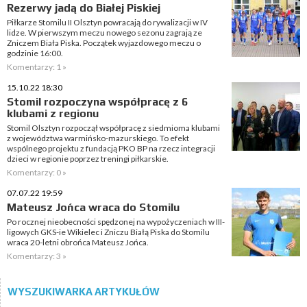
Rezerwy jadą do Białej Piskiej
Piłkarze Stomilu II Olsztyn powracają do rywalizacji w IV
lidze. W pierwszym meczu nowego sezonu zagrają ze
Zniczem Biała Piska. Początek wyjazdowego meczu o
godzinie 16:00.
Komentarzy: 1 »
15.10.22 18:30
Stomil rozpoczyna współpracę z 6
klubami z regionu
Stomil Olsztyn rozpoczął współpracę z siedmioma klubami
z województwa warmińsko-mazurskiego. To efekt
wspólnego projektu z fundacją PKO BP na rzecz integracji
dzieci w regionie poprzez treningi piłkarskie.
Komentarzy: 0 »
07.07.22 19:59
Mateusz Jońca wraca do Stomilu
Po rocznej nieobecności spędzonej na wypożyczeniach w III-
ligowych GKS-ie Wikielec i Zniczu Białą Piska do Stomilu
wraca 20-letni obrońca Mateusz Jońca.
Komentarzy: 3 »
WYSZUKIWARKA ARTYKUŁÓW