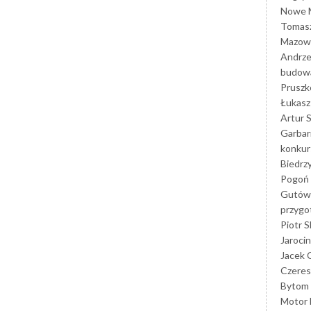
Nowe M
Tomasz
Mazowi
Andrze
budowa
Prusz
Łukasz 
Artur 
Garbar
konkur
Biedrz
Pogoń 
Gutów
przyg
Piotr S
Jarocin
Jacek 
Czeres
Bytom
Motor 