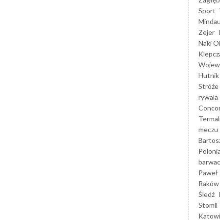
Sport
Mindau
Zejer
Naki O
Klepcz
Wojewó
Hutnik
Stróże
rywala
Concor
Termal
meczu
Bartos
Poloni
barwac
Paweł 
Raków
Śledź
Stomil 
Katow