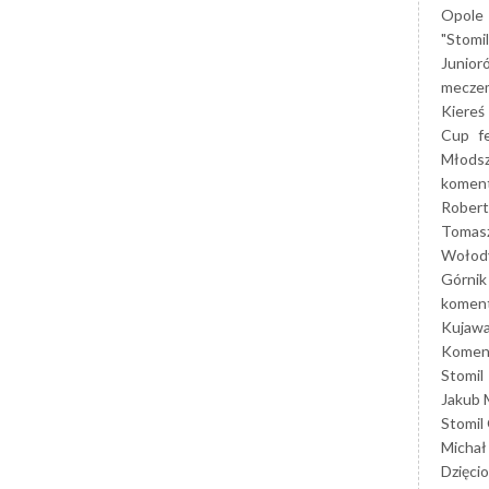
Opole
"Stomi
Junior
mecze
Kiereś
Cup
f
Młods
koment
Robert
Tomas
Wołod
Górnik
koment
Kujaw
Koment
Stomil
Jakub 
Stomil
Michał
Dzięcio