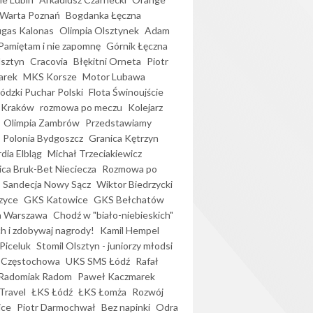
Warta Poznań
Bogdanka Łęczna
gas Kalonas
Olimpia Olsztynek
Adam
Pamiętam i nie zapomnę
Górnik Łęczna
lsztyn
Cracovia
Błękitni Orneta
Piotr
arek
MKS Korsze
Motor Lubawa
dzki Puchar Polski
Flota Świnoujście
 Kraków
rozmowa po meczu
Kolejarz
Olimpia Zambrów
Przedstawiamy
Polonia Bydgoszcz
Granica Kętrzyn
dia Elbląg
Michał Trzeciakiewicz
ica Bruk-Bet Nieciecza
Rozmowa po
Sandecja Nowy Sącz
Wiktor Biedrzycki
zyce
GKS Katowice
GKS Bełchatów
a Warszawa
Chodź w "biało-niebieskich"
h i zdobywaj nagrody!
Kamil Hempel
Piceluk
Stomil Olsztyn - juniorzy młodsi
 Częstochowa
UKS SMS Łódź
Rafał
Radomiak Radom
Paweł Kaczmarek
Travel
ŁKS Łódź
ŁKS Łomża
Rozwój
ice
Piotr Darmochwał
Bez napinki
Odra