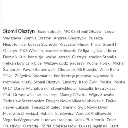
Stomil Olsztyn
Józef Łobocki
MOKS Stomil Olsztyn
Legia
Warszawa
Warmia Olsztyn
Andrzej Biedrzycki
Puszcza
Niepołomice
Łukasz Suchocki
Krzysztof Filipek
II liga
Stomil II
Olsztyn
GKS Wikielec
IV liga
sędzia
arbiter
Bartosz Bartkowski
Dominik Kun
kontuzje
walne
zarząd
Olsztyn
stadion Stomilu
Pelikan Łowicz
kibice
Widzew Łódź
gadżety
Puchar Polski
Michał
Świderski
Paweł Baranowski
Okocimski KS Brzesko
Znicz Biała
Piska
Zbigniew Kaczmarek
konferencja prasowa
wypowiedź
rozmowa
bilety
Stomil Olsztyn - juniorzy
Karol Żwir
Polska
Polska
U-17
Daniel Michałowski
stomil-sklep.pl
koszulki
Ekstraklasa
Piotr Grzymowicz
Mamry Giżycko
Wigry Suwałki
Artur Aluszyk
Radosław Stefanowicz
Drwęca Nowe Miasto Lubawskie
Dajtki
Paweł Łukasik
Tomasz Strzelec
trening
Świt Nowy Dwór
Mazowiecki
wyjazd
Robert Tunkiewicz
Andrzej Królikowski
Vęgoria Węgorzewo
budowa stadionu
Jacek Płuciennik
Znicz
Pruszków
Ostróda
PZPN
Stal Rzeszów
Łukasz Jegliński
Start