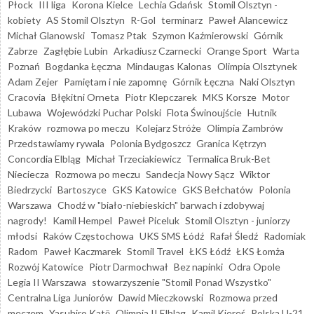
Płock
III liga
Korona Kielce
Lechia Gdańsk
Stomil Olsztyn -
kobiety
AS Stomil Olsztyn
R-Gol
terminarz
Paweł Alancewicz
Michał Glanowski
Tomasz Ptak
Szymon Kaźmierowski
Górnik
Zabrze
Zagłębie Lubin
Arkadiusz Czarnecki
Orange Sport
Warta
Poznań
Bogdanka Łęczna
Mindaugas Kalonas
Olimpia Olsztynek
Adam Zejer
Pamiętam i nie zapomnę
Górnik Łęczna
Naki Olsztyn
Cracovia
Błękitni Orneta
Piotr Klepczarek
MKS Korsze
Motor
Lubawa
Wojewódzki Puchar Polski
Flota Świnoujście
Hutnik
Kraków
rozmowa po meczu
Kolejarz Stróże
Olimpia Zambrów
Przedstawiamy rywala
Polonia Bydgoszcz
Granica Kętrzyn
Concordia Elbląg
Michał Trzeciakiewicz
Termalica Bruk-Bet
Nieciecza
Rozmowa po meczu
Sandecja Nowy Sącz
Wiktor
Biedrzycki
Bartoszyce
GKS Katowice
GKS Bełchatów
Polonia
Warszawa
Chodź w "biało-niebieskich" barwach i zdobywaj
nagrody!
Kamil Hempel
Paweł Piceluk
Stomil Olsztyn - juniorzy
młodsi
Raków Częstochowa
UKS SMS Łódź
Rafał Śledź
Radomiak
Radom
Paweł Kaczmarek
Stomil Travel
ŁKS Łódź
ŁKS Łomża
Rozwój Katowice
Piotr Darmochwał
Bez napinki
Odra Opole
Legia II Warszawa
stowarzyszenie "Stomil Ponad Wszystko"
Centralna Liga Juniorów
Dawid Mieczkowski
Rozmowa przed
meczem
Yasuhiro Katō
Olimpia II Elbląg
Kamil Kiereś
Polska U-21