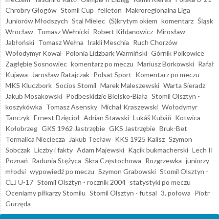
Chrobry Głogów
Stomil Cup
felieton
Makroregionalna Liga
Juniorów Młodszych
Stal Mielec
(S)krytym okiem
komentarz
Śląsk
Wrocław
Tomasz Wełnicki
Robert Kiłdanowicz
Mirosław
Jabłoński
Tomasz Wełna
Irakli Meschia
Ruch Chorzów
Wołodymyr Kowal
Polonia Lidzbark Warmiński
Górnik Polkowice
Zagłębie Sosnowiec
komentarz po meczu
Mariusz Borkowski
Rafał
Kujawa
Jarosław Ratajczak
Polsat Sport
Komentarz po meczu
MKS Kluczbork
Socios Stomil
Marek Maleszewski
Warta Sieradz
Jakub Mosakowski
Podbeskidzie Bielsko-Biała
Stomil Olsztyn -
koszykówka
Tomasz Asensky
Michał Kraszewski
Wołodymyr
Tanczyk
Ernest Dzięcioł
Adrian Stawski
Lukáš Kubáň
Kotwica
Kołobrzeg
GKS 1962 Jastrzębie
GKS Jastrzębie
Bruk-Bet
Termalica Nieciecza
Jakub Tecław
KKS 1925 Kalisz
Szymon
Sobczak
Liczby i fakty
Adam Majewski
Kącik bukmacherski
Lech II
Poznań
Radunia Stężyca
Skra Częstochowa
Rozgrzewka
juniorzy
młodsi
wypowiedź po meczu
Szymon Grabowski
Stomil Olsztyn -
CLJ U-17
Stomil Olsztyn - rocznik 2004
statystyki po meczu
Oceniamy piłkarzy Stomilu
Stomil Olsztyn - futsal
3. połowa
Piotr
Gurzęda