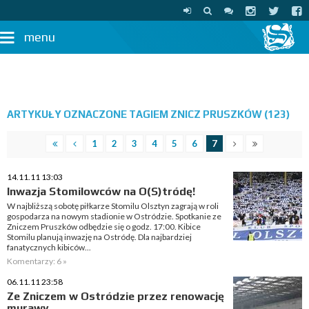
menu
ARTYKUŁY OZNACZONE TAGIEM ZNICZ PRUSZKÓW (123)
1
2
3
4
5
6
7
14.11.11 13:03
Inwazja Stomilowców na O(S)tródę!
W najbliższą sobotę piłkarze Stomilu Olsztyn zagrają w roli
gospodarza na nowym stadionie w Ostródzie. Spotkanie ze
Zniczem Pruszków odbędzie się o godz. 17:00. Kibice
Stomilu planują inwazję na Ostródę. Dla najbardziej
fanatycznych kibiców...
Komentarzy: 6 »
06.11.11 23:58
Ze Zniczem w Ostródzie przez renowację
murawy