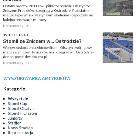
Ostatni mecz w 2011 roku piłkarze Stomilu Olsztyn ze
Zniczem Pruszków rozegrają w Ostródzie. Po ostatnim
meczu ligowym na olsztyńskim stadionie rozpoczęła się
kolejna renowacja murawy.
Komentarzy: 10 »
19.10.11 18:40
Stomil ze Zniczem w... Ostródzie?
Wbrew zaskoczeniu kibiców Stomil Olsztyn swój ligowy
mecz ze Zniczem Pruszków ma rozegrać w... Ostródzie -
donosi portal dwadozera.pl.
Komentarzy: 11 »
WYSZUKIWARKA ARTYKUŁÓW
Kategorie
Wszystkie
Stomil Cup
Stomil Olsztyn
Stomil II Olsztyn
Juniorzy
Stadion
Nowy Stadion
Reprezentacja