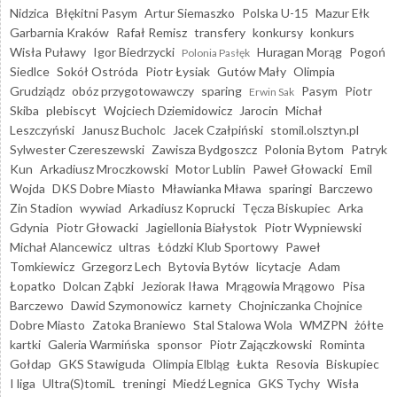
Nidzica
Błękitni Pasym
Artur Siemaszko
Polska U-15
Mazur Ełk
Garbarnia Kraków
Rafał Remisz
transfery
konkursy
konkurs
Wisła Puławy
Igor Biedrzycki
Huragan Morąg
Pogoń
Polonia Pasłęk
Siedlce
Sokół Ostróda
Piotr Łysiak
Gutów Mały
Olimpia
Grudziądz
obóz przygotowawczy
sparing
Pasym
Piotr
Erwin Sak
Skiba
plebiscyt
Wojciech Dziemidowicz
Jarocin
Michał
Leszczyński
Janusz Bucholc
Jacek Czałpiński
stomil.olsztyn.pl
Sylwester Czereszewski
Zawisza Bydgoszcz
Polonia Bytom
Patryk
Kun
Arkadiusz Mroczkowski
Motor Lublin
Paweł Głowacki
Emil
Wojda
DKS Dobre Miasto
Mławianka Mława
sparingi
Barczewo
Zin Stadion
wywiad
Arkadiusz Koprucki
Tęcza Biskupiec
Arka
Gdynia
Piotr Głowacki
Jagiellonia Białystok
Piotr Wypniewski
Michał Alancewicz
ultras
Łódzki Klub Sportowy
Paweł
Tomkiewicz
Grzegorz Lech
Bytovia Bytów
licytacje
Adam
Łopatko
Dolcan Ząbki
Jeziorak Iława
Mrągowia Mrągowo
Pisa
Barczewo
Dawid Szymonowicz
karnety
Chojniczanka Chojnice
Dobre Miasto
Zatoka Braniewo
Stal Stalowa Wola
WMZPN
żółte
kartki
Galeria Warmińska
sponsor
Piotr Zajączkowski
Rominta
Gołdap
GKS Stawiguda
Olimpia Elbląg
Łukta
Resovia
Biskupiec
I liga
Ultra(S)tomiL
treningi
Miedź Legnica
GKS Tychy
Wisła