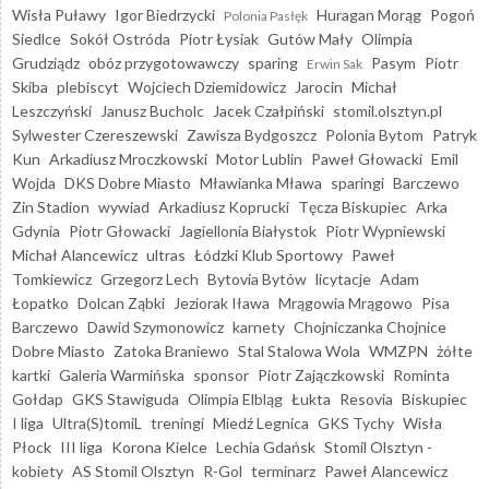
Wisła Puławy
Igor Biedrzycki
Huragan Morąg
Pogoń
Polonia Pasłęk
Siedlce
Sokół Ostróda
Piotr Łysiak
Gutów Mały
Olimpia
Grudziądz
obóz przygotowawczy
sparing
Pasym
Piotr
Erwin Sak
Skiba
plebiscyt
Wojciech Dziemidowicz
Jarocin
Michał
Leszczyński
Janusz Bucholc
Jacek Czałpiński
stomil.olsztyn.pl
Sylwester Czereszewski
Zawisza Bydgoszcz
Polonia Bytom
Patryk
Kun
Arkadiusz Mroczkowski
Motor Lublin
Paweł Głowacki
Emil
Wojda
DKS Dobre Miasto
Mławianka Mława
sparingi
Barczewo
Zin Stadion
wywiad
Arkadiusz Koprucki
Tęcza Biskupiec
Arka
Gdynia
Piotr Głowacki
Jagiellonia Białystok
Piotr Wypniewski
Michał Alancewicz
ultras
Łódzki Klub Sportowy
Paweł
Tomkiewicz
Grzegorz Lech
Bytovia Bytów
licytacje
Adam
Łopatko
Dolcan Ząbki
Jeziorak Iława
Mrągowia Mrągowo
Pisa
Barczewo
Dawid Szymonowicz
karnety
Chojniczanka Chojnice
Dobre Miasto
Zatoka Braniewo
Stal Stalowa Wola
WMZPN
żółte
kartki
Galeria Warmińska
sponsor
Piotr Zajączkowski
Rominta
Gołdap
GKS Stawiguda
Olimpia Elbląg
Łukta
Resovia
Biskupiec
I liga
Ultra(S)tomiL
treningi
Miedź Legnica
GKS Tychy
Wisła
Płock
III liga
Korona Kielce
Lechia Gdańsk
Stomil Olsztyn -
kobiety
AS Stomil Olsztyn
R-Gol
terminarz
Paweł Alancewicz