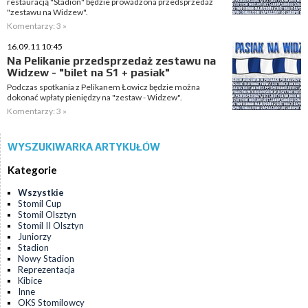
restauracją "Stadion" będzie prowadzona przedsprzedaż
"zestawu na Widzew".
Komentarzy: 3 »
16.09.11 10:45
Na Pelikanie przedsprzedaż zestawu na
Widzew - "bilet na S1 + pasiak"
Podczas spotkania z Pelikanem Łowicz będzie można
dokonać wpłaty pieniędzy na "zestaw - Widzew".
Komentarzy: 3 »
WYSZUKIWARKA ARTYKUŁÓW
Kategorie
Wszystkie
Stomil Cup
Stomil Olsztyn
Stomil II Olsztyn
Juniorzy
Stadion
Nowy Stadion
Reprezentacja
Kibice
Inne
OKS Stomilowcy