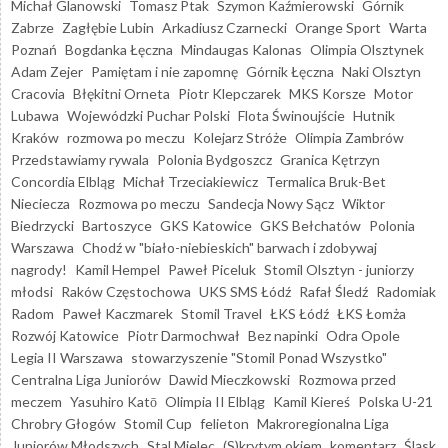
Michał Glanowski
Tomasz Ptak
Szymon Kaźmierowski
Górnik
Zabrze
Zagłębie Lubin
Arkadiusz Czarnecki
Orange Sport
Warta
Poznań
Bogdanka Łęczna
Mindaugas Kalonas
Olimpia Olsztynek
Adam Zejer
Pamiętam i nie zapomnę
Górnik Łęczna
Naki Olsztyn
Cracovia
Błękitni Orneta
Piotr Klepczarek
MKS Korsze
Motor
Lubawa
Wojewódzki Puchar Polski
Flota Świnoujście
Hutnik
Kraków
rozmowa po meczu
Kolejarz Stróże
Olimpia Zambrów
Przedstawiamy rywala
Polonia Bydgoszcz
Granica Kętrzyn
Concordia Elbląg
Michał Trzeciakiewicz
Termalica Bruk-Bet
Nieciecza
Rozmowa po meczu
Sandecja Nowy Sącz
Wiktor
Biedrzycki
Bartoszyce
GKS Katowice
GKS Bełchatów
Polonia
Warszawa
Chodź w "biało-niebieskich" barwach i zdobywaj
nagrody!
Kamil Hempel
Paweł Piceluk
Stomil Olsztyn - juniorzy
młodsi
Raków Częstochowa
UKS SMS Łódź
Rafał Śledź
Radomiak
Radom
Paweł Kaczmarek
Stomil Travel
ŁKS Łódź
ŁKS Łomża
Rozwój Katowice
Piotr Darmochwał
Bez napinki
Odra Opole
Legia II Warszawa
stowarzyszenie "Stomil Ponad Wszystko"
Centralna Liga Juniorów
Dawid Mieczkowski
Rozmowa przed
meczem
Yasuhiro Katō
Olimpia II Elbląg
Kamil Kiereś
Polska U-21
Chrobry Głogów
Stomil Cup
felieton
Makroregionalna Liga
Juniorów Młodszych
Stal Mielec
(S)krytym okiem
komentarz
Śląsk