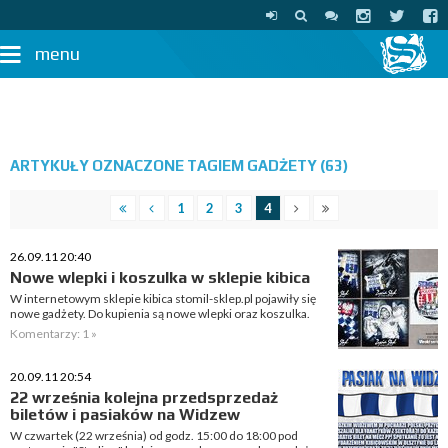
menu
ARTYKUŁY OZNACZONE TAGIEM GADŻETY (63)
1
2
3
4
26.09.11 20:40
Nowe wlepki i koszulka w sklepie kibica
W internetowym sklepie kibica stomil-sklep.pl pojawiły się
nowe gadżety. Do kupienia są nowe wlepki oraz koszulka.
Komentarzy: 1 »
20.09.11 20:54
22 września kolejna przedsprzedaż
biletów i pasiaków na Widzew
W czwartek (22 września) od godz. 15:00 do 18:00 pod