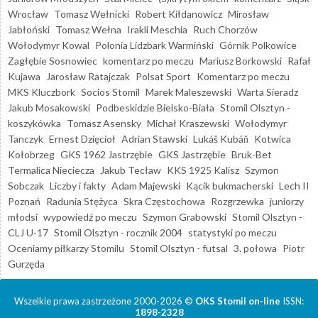
Wrocław
Tomasz Wełnicki
Robert Kiłdanowicz
Mirosław
Jabłoński
Tomasz Wełna
Irakli Meschia
Ruch Chorzów
Wołodymyr Kowal
Polonia Lidzbark Warmiński
Górnik Polkowice
Zagłębie Sosnowiec
komentarz po meczu
Mariusz Borkowski
Rafał
Kujawa
Jarosław Ratajczak
Polsat Sport
Komentarz po meczu
MKS Kluczbork
Socios Stomil
Marek Maleszewski
Warta Sieradz
Jakub Mosakowski
Podbeskidzie Bielsko-Biała
Stomil Olsztyn -
koszykówka
Tomasz Asensky
Michał Kraszewski
Wołodymyr
Tanczyk
Ernest Dzięcioł
Adrian Stawski
Lukáš Kubáň
Kotwica
Kołobrzeg
GKS 1962 Jastrzębie
GKS Jastrzębie
Bruk-Bet
Termalica Nieciecza
Jakub Tecław
KKS 1925 Kalisz
Szymon
Sobczak
Liczby i fakty
Adam Majewski
Kącik bukmacherski
Lech II
Poznań
Radunia Stężyca
Skra Częstochowa
Rozgrzewka
juniorzy
młodsi
wypowiedź po meczu
Szymon Grabowski
Stomil Olsztyn -
CLJ U-17
Stomil Olsztyn - rocznik 2004
statystyki po meczu
Oceniamy piłkarzy Stomilu
Stomil Olsztyn - futsal
3. połowa
Piotr
Gurzęda
Wszelkie prawa zastrzeżone 2000-2026 ©
OKS Stomil on-line
ISSN:
1898-2328