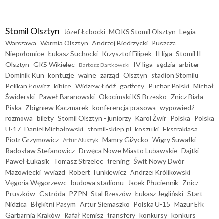
Stomil Olsztyn
Józef Łobocki
MOKS Stomil Olsztyn
Legia
Warszawa
Warmia Olsztyn
Andrzej Biedrzycki
Puszcza
Niepołomice
Łukasz Suchocki
Krzysztof Filipek
II liga
Stomil II
Olsztyn
GKS Wikielec
IV liga
sędzia
arbiter
Bartosz Bartkowski
Dominik Kun
kontuzje
walne
zarząd
Olsztyn
stadion Stomilu
Pelikan Łowicz
kibice
Widzew Łódź
gadżety
Puchar Polski
Michał
Świderski
Paweł Baranowski
Okocimski KS Brzesko
Znicz Biała
Piska
Zbigniew Kaczmarek
konferencja prasowa
wypowiedź
rozmowa
bilety
Stomil Olsztyn - juniorzy
Karol Żwir
Polska
Polska
U-17
Daniel Michałowski
stomil-sklep.pl
koszulki
Ekstraklasa
Piotr Grzymowicz
Mamry Giżycko
Wigry Suwałki
Artur Aluszyk
Radosław Stefanowicz
Drwęca Nowe Miasto Lubawskie
Dajtki
Paweł Łukasik
Tomasz Strzelec
trening
Świt Nowy Dwór
Mazowiecki
wyjazd
Robert Tunkiewicz
Andrzej Królikowski
Vęgoria Węgorzewo
budowa stadionu
Jacek Płuciennik
Znicz
Pruszków
Ostróda
PZPN
Stal Rzeszów
Łukasz Jegliński
Start
Nidzica
Błękitni Pasym
Artur Siemaszko
Polska U-15
Mazur Ełk
Garbarnia Kraków
Rafał Remisz
transfery
konkursy
konkurs