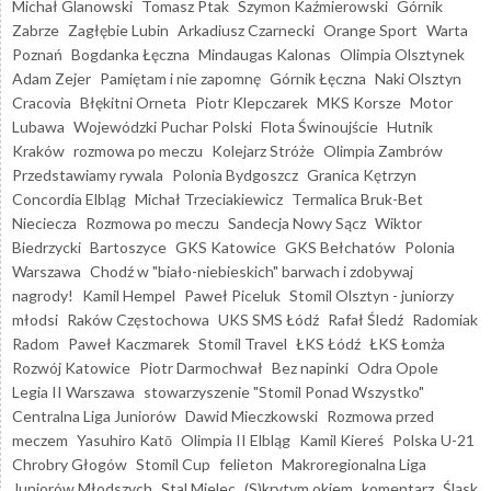
Michał Glanowski
Tomasz Ptak
Szymon Kaźmierowski
Górnik
Zabrze
Zagłębie Lubin
Arkadiusz Czarnecki
Orange Sport
Warta
Poznań
Bogdanka Łęczna
Mindaugas Kalonas
Olimpia Olsztynek
Adam Zejer
Pamiętam i nie zapomnę
Górnik Łęczna
Naki Olsztyn
Cracovia
Błękitni Orneta
Piotr Klepczarek
MKS Korsze
Motor
Lubawa
Wojewódzki Puchar Polski
Flota Świnoujście
Hutnik
Kraków
rozmowa po meczu
Kolejarz Stróże
Olimpia Zambrów
Przedstawiamy rywala
Polonia Bydgoszcz
Granica Kętrzyn
Concordia Elbląg
Michał Trzeciakiewicz
Termalica Bruk-Bet
Nieciecza
Rozmowa po meczu
Sandecja Nowy Sącz
Wiktor
Biedrzycki
Bartoszyce
GKS Katowice
GKS Bełchatów
Polonia
Warszawa
Chodź w "biało-niebieskich" barwach i zdobywaj
nagrody!
Kamil Hempel
Paweł Piceluk
Stomil Olsztyn - juniorzy
młodsi
Raków Częstochowa
UKS SMS Łódź
Rafał Śledź
Radomiak
Radom
Paweł Kaczmarek
Stomil Travel
ŁKS Łódź
ŁKS Łomża
Rozwój Katowice
Piotr Darmochwał
Bez napinki
Odra Opole
Legia II Warszawa
stowarzyszenie "Stomil Ponad Wszystko"
Centralna Liga Juniorów
Dawid Mieczkowski
Rozmowa przed
meczem
Yasuhiro Katō
Olimpia II Elbląg
Kamil Kiereś
Polska U-21
Chrobry Głogów
Stomil Cup
felieton
Makroregionalna Liga
Juniorów Młodszych
Stal Mielec
(S)krytym okiem
komentarz
Śląsk