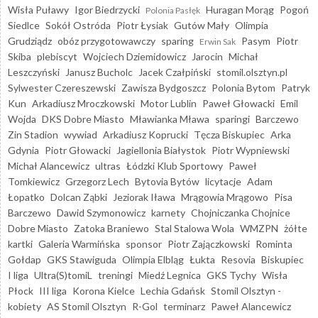
Wisła Puławy
Igor Biedrzycki
Huragan Morąg
Pogoń
Polonia Pasłęk
Siedlce
Sokół Ostróda
Piotr Łysiak
Gutów Mały
Olimpia
Grudziądz
obóz przygotowawczy
sparing
Pasym
Piotr
Erwin Sak
Skiba
plebiscyt
Wojciech Dziemidowicz
Jarocin
Michał
Leszczyński
Janusz Bucholc
Jacek Czałpiński
stomil.olsztyn.pl
Sylwester Czereszewski
Zawisza Bydgoszcz
Polonia Bytom
Patryk
Kun
Arkadiusz Mroczkowski
Motor Lublin
Paweł Głowacki
Emil
Wojda
DKS Dobre Miasto
Mławianka Mława
sparingi
Barczewo
Zin Stadion
wywiad
Arkadiusz Koprucki
Tęcza Biskupiec
Arka
Gdynia
Piotr Głowacki
Jagiellonia Białystok
Piotr Wypniewski
Michał Alancewicz
ultras
Łódzki Klub Sportowy
Paweł
Tomkiewicz
Grzegorz Lech
Bytovia Bytów
licytacje
Adam
Łopatko
Dolcan Ząbki
Jeziorak Iława
Mrągowia Mrągowo
Pisa
Barczewo
Dawid Szymonowicz
karnety
Chojniczanka Chojnice
Dobre Miasto
Zatoka Braniewo
Stal Stalowa Wola
WMZPN
żółte
kartki
Galeria Warmińska
sponsor
Piotr Zajączkowski
Rominta
Gołdap
GKS Stawiguda
Olimpia Elbląg
Łukta
Resovia
Biskupiec
I liga
Ultra(S)tomiL
treningi
Miedź Legnica
GKS Tychy
Wisła
Płock
III liga
Korona Kielce
Lechia Gdańsk
Stomil Olsztyn -
kobiety
AS Stomil Olsztyn
R-Gol
terminarz
Paweł Alancewicz