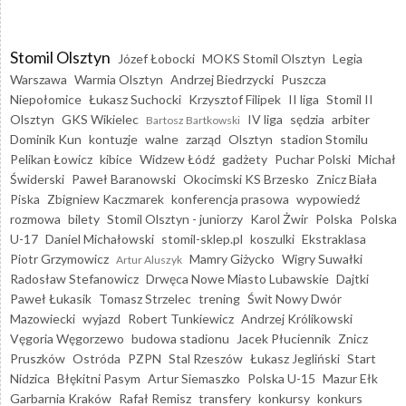
Stomil Olsztyn
Józef Łobocki
MOKS Stomil Olsztyn
Legia
Warszawa
Warmia Olsztyn
Andrzej Biedrzycki
Puszcza
Niepołomice
Łukasz Suchocki
Krzysztof Filipek
II liga
Stomil II
Olsztyn
GKS Wikielec
IV liga
sędzia
arbiter
Bartosz Bartkowski
Dominik Kun
kontuzje
walne
zarząd
Olsztyn
stadion Stomilu
Pelikan Łowicz
kibice
Widzew Łódź
gadżety
Puchar Polski
Michał
Świderski
Paweł Baranowski
Okocimski KS Brzesko
Znicz Biała
Piska
Zbigniew Kaczmarek
konferencja prasowa
wypowiedź
rozmowa
bilety
Stomil Olsztyn - juniorzy
Karol Żwir
Polska
Polska
U-17
Daniel Michałowski
stomil-sklep.pl
koszulki
Ekstraklasa
Piotr Grzymowicz
Mamry Giżycko
Wigry Suwałki
Artur Aluszyk
Radosław Stefanowicz
Drwęca Nowe Miasto Lubawskie
Dajtki
Paweł Łukasik
Tomasz Strzelec
trening
Świt Nowy Dwór
Mazowiecki
wyjazd
Robert Tunkiewicz
Andrzej Królikowski
Vęgoria Węgorzewo
budowa stadionu
Jacek Płuciennik
Znicz
Pruszków
Ostróda
PZPN
Stal Rzeszów
Łukasz Jegliński
Start
Nidzica
Błękitni Pasym
Artur Siemaszko
Polska U-15
Mazur Ełk
Garbarnia Kraków
Rafał Remisz
transfery
konkursy
konkurs