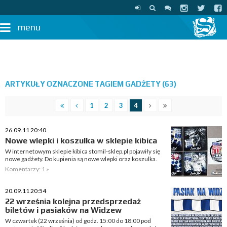
menu
ARTYKUŁY OZNACZONE TAGIEM GADŻETY (63)
1
2
3
4
26.09.11 20:40
Nowe wlepki i koszulka w sklepie kibica
W internetowym sklepie kibica stomil-sklep.pl pojawiły się
nowe gadżety. Do kupienia są nowe wlepki oraz koszulka.
Komentarzy: 1 »
20.09.11 20:54
22 września kolejna przedsprzedaż
biletów i pasiaków na Widzew
W czwartek (22 września) od godz. 15:00 do 18:00 pod