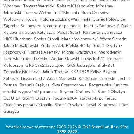
Wrocław
Tomasz Wełnicki
Robert Kiłdanowicz
Mirosław
Jabłoński
Tomasz Wełna
Irakli Meschia
Ruch Chorzów
Wołodymyr Kowal
Polonia Lidzbark Warmiński
Górnik Polkowice
Zagłębie Sosnowiec
komentarz po meczu
Mariusz Borkowski
Rafał
Kujawa
Jarosław Ratajczak
Polsat Sport
Komentarz po meczu
MKS Kluczbork
Socios Stomil
Marek Maleszewski
Warta Sieradz
Jakub Mosakowski
Podbeskidzie Bielsko-Biała
Stomil Olsztyn -
koszykówka
Tomasz Asensky
Michał Kraszewski
Wołodymyr
Tanczyk
Ernest Dzięcioł
Adrian Stawski
Lukáš Kubáň
Kotwica
Kołobrzeg
GKS 1962 Jastrzębie
GKS Jastrzębie
Bruk-Bet
Termalica Nieciecza
Jakub Tecław
KKS 1925 Kalisz
Szymon
Sobczak
Liczby i fakty
Adam Majewski
Kącik bukmacherski
Lech II
Poznań
Radunia Stężyca
Skra Częstochowa
Rozgrzewka
juniorzy
młodsi
wypowiedź po meczu
Szymon Grabowski
Stomil Olsztyn -
CLJ U-17
Stomil Olsztyn - rocznik 2004
statystyki po meczu
Oceniamy piłkarzy Stomilu
Stomil Olsztyn - futsal
3. połowa
Piotr
Gurzęda
Wszelkie prawa zastrzeżone 2000-2026 ©
OKS Stomil on-line
ISSN:
1898-2328