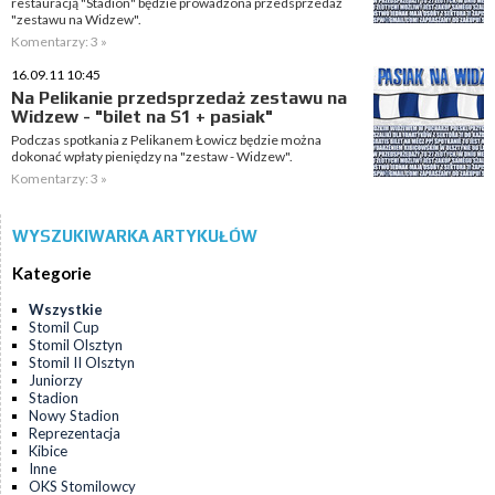
restauracją "Stadion" będzie prowadzona przedsprzedaż
"zestawu na Widzew".
Komentarzy: 3 »
16.09.11 10:45
Na Pelikanie przedsprzedaż zestawu na
Widzew - "bilet na S1 + pasiak"
Podczas spotkania z Pelikanem Łowicz będzie można
dokonać wpłaty pieniędzy na "zestaw - Widzew".
Komentarzy: 3 »
WYSZUKIWARKA ARTYKUŁÓW
Kategorie
Wszystkie
Stomil Cup
Stomil Olsztyn
Stomil II Olsztyn
Juniorzy
Stadion
Nowy Stadion
Reprezentacja
Kibice
Inne
OKS Stomilowcy