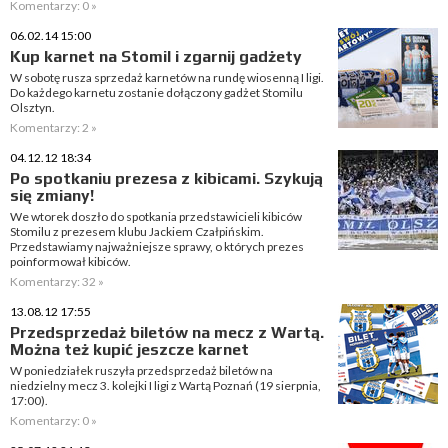
Komentarzy: 0 »
06.02.14 15:00
Kup karnet na Stomil i zgarnij gadżety
W sobotę rusza sprzedaż karnetów na rundę wiosenną I ligi.
Do każdego karnetu zostanie dołączony gadżet Stomilu
Olsztyn.
Komentarzy: 2 »
04.12.12 18:34
Po spotkaniu prezesa z kibicami. Szykują
się zmiany!
We wtorek doszło do spotkania przedstawicieli kibiców
Stomilu z prezesem klubu Jackiem Czałpińskim.
Przedstawiamy najważniejsze sprawy, o których prezes
poinformował kibiców.
Komentarzy: 32 »
13.08.12 17:55
Przedsprzedaż biletów na mecz z Wartą.
Można też kupić jeszcze karnet
W poniedziałek ruszyła przedsprzedaż biletów na
niedzielny mecz 3. kolejki I ligi z Wartą Poznań (19 sierpnia,
17:00).
Komentarzy: 0 »