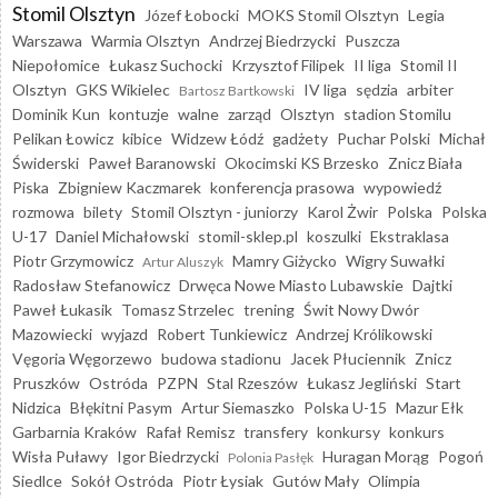
Stomil Olsztyn
Józef Łobocki
MOKS Stomil Olsztyn
Legia
Warszawa
Warmia Olsztyn
Andrzej Biedrzycki
Puszcza
Niepołomice
Łukasz Suchocki
Krzysztof Filipek
II liga
Stomil II
Olsztyn
GKS Wikielec
IV liga
sędzia
arbiter
Bartosz Bartkowski
Dominik Kun
kontuzje
walne
zarząd
Olsztyn
stadion Stomilu
Pelikan Łowicz
kibice
Widzew Łódź
gadżety
Puchar Polski
Michał
Świderski
Paweł Baranowski
Okocimski KS Brzesko
Znicz Biała
Piska
Zbigniew Kaczmarek
konferencja prasowa
wypowiedź
rozmowa
bilety
Stomil Olsztyn - juniorzy
Karol Żwir
Polska
Polska
U-17
Daniel Michałowski
stomil-sklep.pl
koszulki
Ekstraklasa
Piotr Grzymowicz
Mamry Giżycko
Wigry Suwałki
Artur Aluszyk
Radosław Stefanowicz
Drwęca Nowe Miasto Lubawskie
Dajtki
Paweł Łukasik
Tomasz Strzelec
trening
Świt Nowy Dwór
Mazowiecki
wyjazd
Robert Tunkiewicz
Andrzej Królikowski
Vęgoria Węgorzewo
budowa stadionu
Jacek Płuciennik
Znicz
Pruszków
Ostróda
PZPN
Stal Rzeszów
Łukasz Jegliński
Start
Nidzica
Błękitni Pasym
Artur Siemaszko
Polska U-15
Mazur Ełk
Garbarnia Kraków
Rafał Remisz
transfery
konkursy
konkurs
Wisła Puławy
Igor Biedrzycki
Huragan Morąg
Pogoń
Polonia Pasłęk
Siedlce
Sokół Ostróda
Piotr Łysiak
Gutów Mały
Olimpia