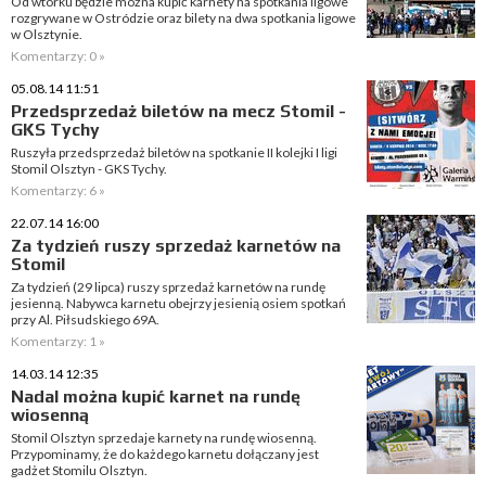
Od wtorku będzie można kupić karnety na spotkania ligowe
rozgrywane w Ostródzie oraz bilety na dwa spotkania ligowe
w Olsztynie.
Komentarzy: 0 »
05.08.14 11:51
Przedsprzedaż biletów na mecz Stomil -
GKS Tychy
Ruszyła przedsprzedaż biletów na spotkanie II kolejki I ligi
Stomil Olsztyn - GKS Tychy.
Komentarzy: 6 »
22.07.14 16:00
Za tydzień ruszy sprzedaż karnetów na
Stomil
Za tydzień (29 lipca) ruszy sprzedaż karnetów na rundę
jesienną. Nabywca karnetu obejrzy jesienią osiem spotkań
przy Al. Piłsudskiego 69A.
Komentarzy: 1 »
14.03.14 12:35
Nadal można kupić karnet na rundę
wiosenną
Stomil Olsztyn sprzedaje karnety na rundę wiosenną.
Przypominamy, że do każdego karnetu dołączany jest
gadżet Stomilu Olsztyn.