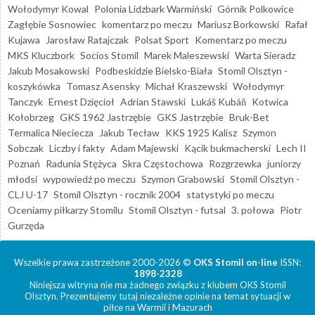
Wołodymyr Kowal
Polonia Lidzbark Warmiński
Górnik Polkowice
Zagłębie Sosnowiec
komentarz po meczu
Mariusz Borkowski
Rafał
Kujawa
Jarosław Ratajczak
Polsat Sport
Komentarz po meczu
MKS Kluczbork
Socios Stomil
Marek Maleszewski
Warta Sieradz
Jakub Mosakowski
Podbeskidzie Bielsko-Biała
Stomil Olsztyn -
koszykówka
Tomasz Asensky
Michał Kraszewski
Wołodymyr
Tanczyk
Ernest Dzięcioł
Adrian Stawski
Lukáš Kubáň
Kotwica
Kołobrzeg
GKS 1962 Jastrzębie
GKS Jastrzębie
Bruk-Bet
Termalica Nieciecza
Jakub Tecław
KKS 1925 Kalisz
Szymon
Sobczak
Liczby i fakty
Adam Majewski
Kącik bukmacherski
Lech II
Poznań
Radunia Stężyca
Skra Częstochowa
Rozgrzewka
juniorzy
młodsi
wypowiedź po meczu
Szymon Grabowski
Stomil Olsztyn -
CLJ U-17
Stomil Olsztyn - rocznik 2004
statystyki po meczu
Oceniamy piłkarzy Stomilu
Stomil Olsztyn - futsal
3. połowa
Piotr
Gurzęda
Wszelkie prawa zastrzeżone 2000-2026 ©
OKS Stomil on-line
ISSN:
1898-2328
Niniejsza witryna nie ma żadnego związku z klubem OKS Stomil
Olsztyn. Prezentujemy tutaj niezależne opinie na temat sytuacji w
piłce na Warmii i Mazurach