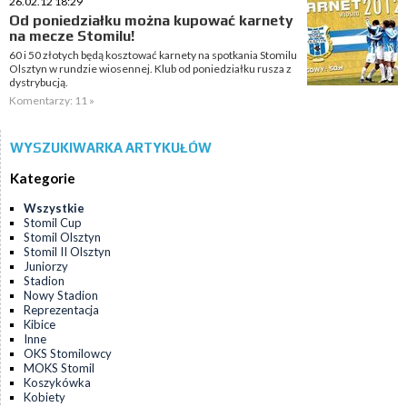
26.02.12 18:29
Od poniedziałku można kupować karnety
na mecze Stomilu!
60 i 50 złotych będą kosztować karnety na spotkania Stomilu
Olsztyn w rundzie wiosennej. Klub od poniedziałku rusza z
dystrybucją.
Komentarzy: 11 »
WYSZUKIWARKA ARTYKUŁÓW
Kategorie
Wszystkie
Stomil Cup
Stomil Olsztyn
Stomil II Olsztyn
Juniorzy
Stadion
Nowy Stadion
Reprezentacja
Kibice
Inne
OKS Stomilowcy
MOKS Stomil
Koszykówka
Kobiety