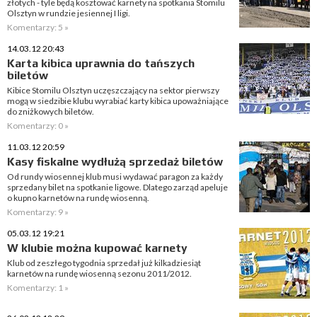
złotych - tyle będą kosztować karnety na spotkania Stomilu
Olsztyn w rundzie jesiennej I ligi.
Komentarzy: 5 »
14.03.12 20:43
Karta kibica uprawnia do tańszych
biletów
Kibice Stomilu Olsztyn uczęszczający na sektor pierwszy
mogą w siedzibie klubu wyrabiać karty kibica upoważniające
do zniżkowych biletów.
Komentarzy: 0 »
11.03.12 20:59
Kasy fiskalne wydłużą sprzedaż biletów
Od rundy wiosennej klub musi wydawać paragon za każdy
sprzedany bilet na spotkanie ligowe. Dlatego zarząd apeluje
o kupno karnetów na rundę wiosenną.
Komentarzy: 9 »
05.03.12 19:21
W klubie można kupować karnety
Klub od zeszłego tygodnia sprzedał już kilkadziesiąt
karnetów na rundę wiosenną sezonu 2011/2012.
Komentarzy: 1 »