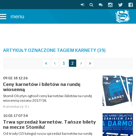
menu
ARTYKUŁY OZNACZONE TAGIEM KARNETY (39)
1
2
09.02.18 12:26
Ceny karnetów i biletów na rundę
wiosenną
Stomil Olsztyn ogłosił ceny karnetów i biletów na rundę
wiosenną sezonu 2017/18.
Komentarzy: 0 »
10.03.17 07:54
Trwa sprzedaż karnetów. Tańsze bilety
na mecze Stomilu!
Od środy (15 lutego) rusza sprzedaż karnetów na rundę