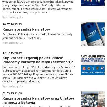
wiosenną I ligi. Od 1 marca będzie można także kupować
bilety na ligowe spotkania Stomilu Olsztyn. Klub w
porozumieniu z przedstawicielami kibiców wprowadził
zmiany. Zapraszamy do zapoznania...
Komentarzy: 2 »
10.07.16 15:25
Rusza sprzedaż karnetów
Od wtorku (12 lipca) rusza sprzedaż karnetów na rundę
jesienną sezonu 2016/17 I ligi.
Komentarzy: 9 »
17.07.15 20:49
Kup karnet i zgarnij pakiet kibica!
Polecamy karnety na Młyn (sektor S1)!
Podczas niedzielnego "Pikniku Rodzinnego ze Stomilem"
klub rozpoczyna sprzedaż karnetów na rundę jesienną
sezonu 2015/2016 I ligi. Po przerwie wracamy na Stadion
przy al. Piłsudskiego 69a w Olsztynie. Jesienią przy
światłach jupiterów odbędzie...
Komentarzy: 5 »
02.03.15 12:09
Rusza sprzedaż karnetów oraz biletów
na mecz z Bytovią