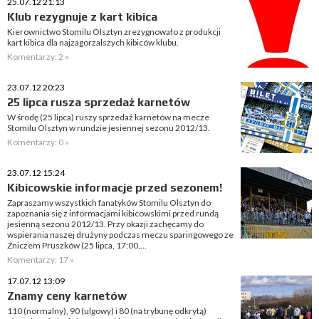
25.07.12 21:13
Klub rezygnuje z kart kibica
Kierownictwo Stomilu Olsztyn zrezygnowało z produkcji
kart kibica dla najzagorzalszych kibiców klubu.
Komentarzy: 2 »
23.07.12 20:23
25 lipca rusza sprzedaż karnetów
W środę (25 lipca) ruszy sprzedaż karnetów na mecze
Stomilu Olsztyn w rundzie jesiennej sezonu 2012/13.
Komentarzy: 0 »
23.07.12 15:24
Kibicowskie informacje przed sezonem!
Zapraszamy wszystkich fanatyków Stomilu Olsztyn do
zapoznania się z informacjami kibicowskimi przed rundą
jesienną sezonu 2012/13. Przy okazji zachęcamy do
wspierania naszej drużyny podczas meczu sparingowego ze
Zniczem Pruszków (25 lipca, 17:00,...
Komentarzy: 17 »
17.07.12 13:09
Znamy ceny karnetów
110 (normalny), 90 (ulgowy) i 80 (na trybunę odkrytą)