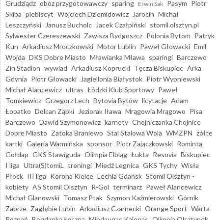
Grudziądz
obóz przygotowawczy
sparing
Pasym
Piotr
Erwin Sak
Skiba
plebiscyt
Wojciech Dziemidowicz
Jarocin
Michał
Leszczyński
Janusz Bucholc
Jacek Czałpiński
stomil.olsztyn.pl
Sylwester Czereszewski
Zawisza Bydgoszcz
Polonia Bytom
Patryk
Kun
Arkadiusz Mroczkowski
Motor Lublin
Paweł Głowacki
Emil
Wojda
DKS Dobre Miasto
Mławianka Mława
sparingi
Barczewo
Zin Stadion
wywiad
Arkadiusz Koprucki
Tęcza Biskupiec
Arka
Gdynia
Piotr Głowacki
Jagiellonia Białystok
Piotr Wypniewski
Michał Alancewicz
ultras
Łódzki Klub Sportowy
Paweł
Tomkiewicz
Grzegorz Lech
Bytovia Bytów
licytacje
Adam
Łopatko
Dolcan Ząbki
Jeziorak Iława
Mrągowia Mrągowo
Pisa
Barczewo
Dawid Szymonowicz
karnety
Chojniczanka Chojnice
Dobre Miasto
Zatoka Braniewo
Stal Stalowa Wola
WMZPN
żółte
kartki
Galeria Warmińska
sponsor
Piotr Zajączkowski
Rominta
Gołdap
GKS Stawiguda
Olimpia Elbląg
Łukta
Resovia
Biskupiec
I liga
Ultra(S)tomiL
treningi
Miedź Legnica
GKS Tychy
Wisła
Płock
III liga
Korona Kielce
Lechia Gdańsk
Stomil Olsztyn -
kobiety
AS Stomil Olsztyn
R-Gol
terminarz
Paweł Alancewicz
Michał Glanowski
Tomasz Ptak
Szymon Kaźmierowski
Górnik
Zabrze
Zagłębie Lubin
Arkadiusz Czarnecki
Orange Sport
Warta
Poznań
Bogdanka Łęczna
Mindaugas Kalonas
Olimpia Olsztynek