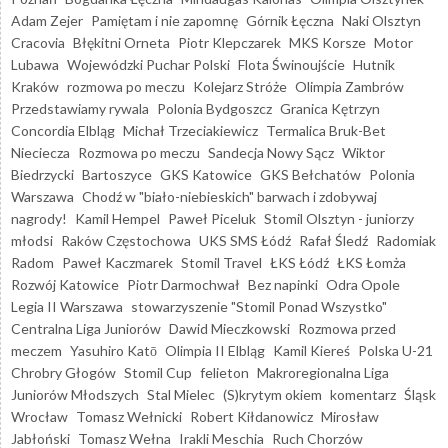
Adam Zejer
Pamiętam i nie zapomnę
Górnik Łęczna
Naki Olsztyn
Cracovia
Błękitni Orneta
Piotr Klepczarek
MKS Korsze
Motor
Lubawa
Wojewódzki Puchar Polski
Flota Świnoujście
Hutnik
Kraków
rozmowa po meczu
Kolejarz Stróże
Olimpia Zambrów
Przedstawiamy rywala
Polonia Bydgoszcz
Granica Kętrzyn
Concordia Elbląg
Michał Trzeciakiewicz
Termalica Bruk-Bet
Nieciecza
Rozmowa po meczu
Sandecja Nowy Sącz
Wiktor
Biedrzycki
Bartoszyce
GKS Katowice
GKS Bełchatów
Polonia
Warszawa
Chodź w "biało-niebieskich" barwach i zdobywaj
nagrody!
Kamil Hempel
Paweł Piceluk
Stomil Olsztyn - juniorzy
młodsi
Raków Częstochowa
UKS SMS Łódź
Rafał Śledź
Radomiak
Radom
Paweł Kaczmarek
Stomil Travel
ŁKS Łódź
ŁKS Łomża
Rozwój Katowice
Piotr Darmochwał
Bez napinki
Odra Opole
Legia II Warszawa
stowarzyszenie "Stomil Ponad Wszystko"
Centralna Liga Juniorów
Dawid Mieczkowski
Rozmowa przed
meczem
Yasuhiro Katō
Olimpia II Elbląg
Kamil Kiereś
Polska U-21
Chrobry Głogów
Stomil Cup
felieton
Makroregionalna Liga
Juniorów Młodszych
Stal Mielec
(S)krytym okiem
komentarz
Śląsk
Wrocław
Tomasz Wełnicki
Robert Kiłdanowicz
Mirosław
Jabłoński
Tomasz Wełna
Irakli Meschia
Ruch Chorzów