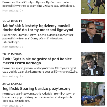
Po meczu Stomil Olsztyn - Bytovia Bytów o komentarz
poprosiliśmy strzelca bramki na 2:0 Łukasza Jeglińskiego.
Komentarzy: 0 »
01.03.15 08:14
Jabłoński: Niestety będziemy musieli
dochodzić do formy meczami ligowymi
Po sparingu Stomil Olsztyn - Lechia Gdańsk o komentarz
poprosiliśmy trenera "Dumy Warmii" Mirosława
Jabłońskiego.
Komentarzy: 2 »
28.02.15 20:35
Żwir: Sędzia nie odgwizdał pod koniec
meczu rzutu karnego
Po meczu sparingowym, w którym Stomil Olsztyn przegrał
0:1 z Lechią Gdańsk o komentarz poprosiliśmy Karola Żwira.
Komentarzy: 1 »
28.02.15 20:22
Jegliński: Sparing bardzo pożyteczny
Po meczu sparingowym Lechia Gdańsk - Stomil Olsztyn o
komentarz poprosiliśmy pomocnika olsztyńskiego klubu
Łukasza Jeglińskiego.
Komentarzy: 0 »