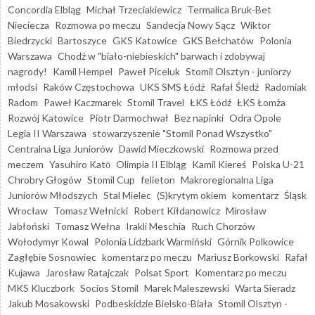
Concordia Elbląg
Michał Trzeciakiewicz
Termalica Bruk-Bet
Nieciecza
Rozmowa po meczu
Sandecja Nowy Sącz
Wiktor
Biedrzycki
Bartoszyce
GKS Katowice
GKS Bełchatów
Polonia
Warszawa
Chodź w "biało-niebieskich" barwach i zdobywaj
nagrody!
Kamil Hempel
Paweł Piceluk
Stomil Olsztyn - juniorzy
młodsi
Raków Częstochowa
UKS SMS Łódź
Rafał Śledź
Radomiak
Radom
Paweł Kaczmarek
Stomil Travel
ŁKS Łódź
ŁKS Łomża
Rozwój Katowice
Piotr Darmochwał
Bez napinki
Odra Opole
Legia II Warszawa
stowarzyszenie "Stomil Ponad Wszystko"
Centralna Liga Juniorów
Dawid Mieczkowski
Rozmowa przed
meczem
Yasuhiro Katō
Olimpia II Elbląg
Kamil Kiereś
Polska U-21
Chrobry Głogów
Stomil Cup
felieton
Makroregionalna Liga
Juniorów Młodszych
Stal Mielec
(S)krytym okiem
komentarz
Śląsk
Wrocław
Tomasz Wełnicki
Robert Kiłdanowicz
Mirosław
Jabłoński
Tomasz Wełna
Irakli Meschia
Ruch Chorzów
Wołodymyr Kowal
Polonia Lidzbark Warmiński
Górnik Polkowice
Zagłębie Sosnowiec
komentarz po meczu
Mariusz Borkowski
Rafał
Kujawa
Jarosław Ratajczak
Polsat Sport
Komentarz po meczu
MKS Kluczbork
Socios Stomil
Marek Maleszewski
Warta Sieradz
Jakub Mosakowski
Podbeskidzie Bielsko-Biała
Stomil Olsztyn -