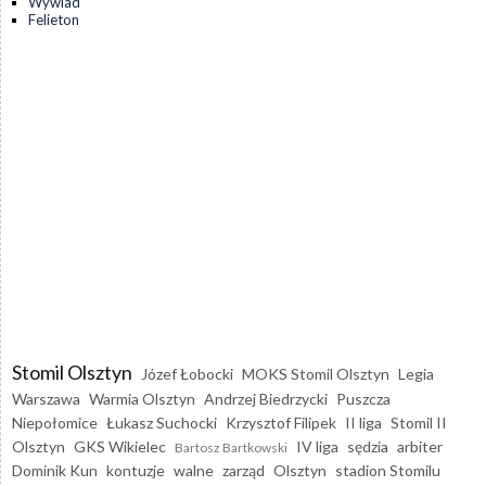
Wywiad
Felieton
Stomil Olsztyn
Józef Łobocki
MOKS Stomil Olsztyn
Legia
Warszawa
Warmia Olsztyn
Andrzej Biedrzycki
Puszcza
Niepołomice
Łukasz Suchocki
Krzysztof Filipek
II liga
Stomil II
Olsztyn
GKS Wikielec
IV liga
sędzia
arbiter
Bartosz Bartkowski
Dominik Kun
kontuzje
walne
zarząd
Olsztyn
stadion Stomilu