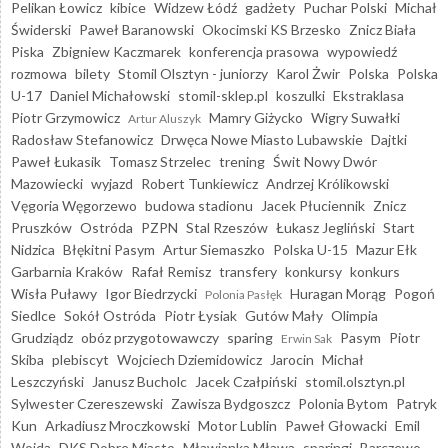
Pelikan Łowicz
kibice
Widzew Łódź
gadżety
Puchar Polski
Michał
Świderski
Paweł Baranowski
Okocimski KS Brzesko
Znicz Biała
Piska
Zbigniew Kaczmarek
konferencja prasowa
wypowiedź
rozmowa
bilety
Stomil Olsztyn - juniorzy
Karol Żwir
Polska
Polska
U-17
Daniel Michałowski
stomil-sklep.pl
koszulki
Ekstraklasa
Piotr Grzymowicz
Mamry Giżycko
Wigry Suwałki
Artur Aluszyk
Radosław Stefanowicz
Drwęca Nowe Miasto Lubawskie
Dajtki
Paweł Łukasik
Tomasz Strzelec
trening
Świt Nowy Dwór
Mazowiecki
wyjazd
Robert Tunkiewicz
Andrzej Królikowski
Vęgoria Węgorzewo
budowa stadionu
Jacek Płuciennik
Znicz
Pruszków
Ostróda
PZPN
Stal Rzeszów
Łukasz Jegliński
Start
Nidzica
Błękitni Pasym
Artur Siemaszko
Polska U-15
Mazur Ełk
Garbarnia Kraków
Rafał Remisz
transfery
konkursy
konkurs
Wisła Puławy
Igor Biedrzycki
Huragan Morąg
Pogoń
Polonia Pasłęk
Siedlce
Sokół Ostróda
Piotr Łysiak
Gutów Mały
Olimpia
Grudziądz
obóz przygotowawczy
sparing
Pasym
Piotr
Erwin Sak
Skiba
plebiscyt
Wojciech Dziemidowicz
Jarocin
Michał
Leszczyński
Janusz Bucholc
Jacek Czałpiński
stomil.olsztyn.pl
Sylwester Czereszewski
Zawisza Bydgoszcz
Polonia Bytom
Patryk
Kun
Arkadiusz Mroczkowski
Motor Lublin
Paweł Głowacki
Emil
Wojda
DKS Dobre Miasto
Mławianka Mława
sparingi
Barczewo