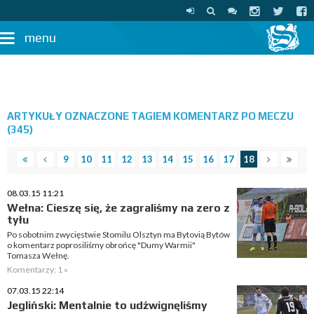
menu
ARTYKUŁY OZNACZONE TAGIEM KOMENTARZ PO MECZU
(345)
9
10
11
12
13
14
15
16
17
18
08.03.15 11:21
Wełna: Cieszę się, że zagraliśmy na zero z
tyłu
Po sobotnim zwycięstwie Stomilu Olsztyn ma Bytovią Bytów
o komentarz poprosiliśmy obrońcę "Dumy Warmii"
Tomasza Wełnę.
Komentarzy: 1 »
07.03.15 22:14
Jegliński: Mentalnie to udźwignęliśmy