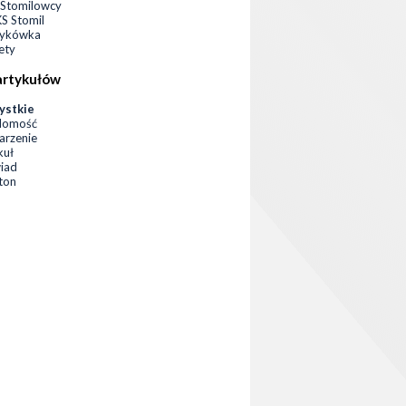
Stomilowcy
 Stomil
zykówka
ety
artykułów
ystkie
domość
rzenie
kuł
iad
eton