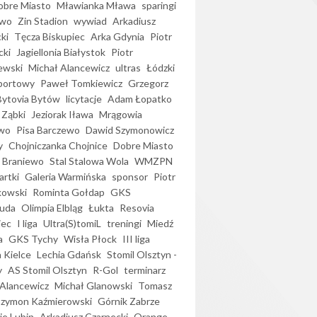
bre Miasto
Mławianka Mława
sparingi
ewo
Zin Stadion
wywiad
Arkadiusz
ki
Tęcza Biskupiec
Arka Gdynia
Piotr
cki
Jagiellonia Białystok
Piotr
ewski
Michał Alancewicz
ultras
Łódzki
portowy
Paweł Tomkiewicz
Grzegorz
Bytovia Bytów
licytacje
Adam Łopatko
 Ząbki
Jeziorak Iława
Mrągowia
wo
Pisa Barczewo
Dawid Szymonowicz
y
Chojniczanka Chojnice
Dobre Miasto
 Braniewo
Stal Stalowa Wola
WMZPN
artki
Galeria Warmińska
sponsor
Piotr
kowski
Rominta Gołdap
GKS
uda
Olimpia Elbląg
Łukta
Resovia
iec
I liga
Ultra(S)tomiL
treningi
Miedź
a
GKS Tychy
Wisła Płock
III liga
 Kielce
Lechia Gdańsk
Stomil Olsztyn -
y
AS Stomil Olsztyn
R-Gol
terminarz
Alancewicz
Michał Glanowski
Tomasz
Szymon Kaźmierowski
Górnik Zabrze
ie Lubin
Arkadiusz Czarnecki
Orange