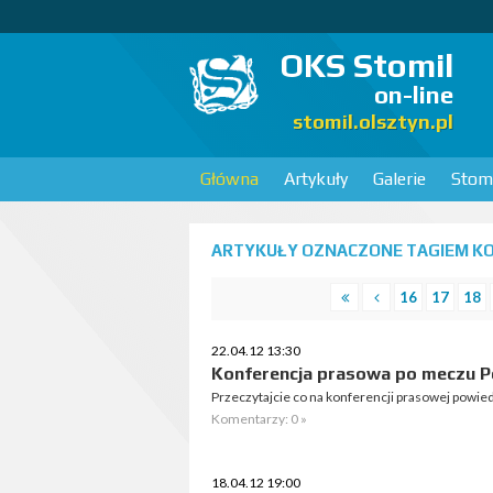
OKS Stomil
on-line
stomil.olsztyn.pl
Główna
Artykuły
Galerie
Stomi
ARTYKUŁY OZNACZONE TAGIEM KO
16
17
18
22.04.12 13:30
Konferencja prasowa po meczu Pe
Przeczytajcie co na konferencji prasowej powie
Komentarzy: 0 »
18.04.12 19:00