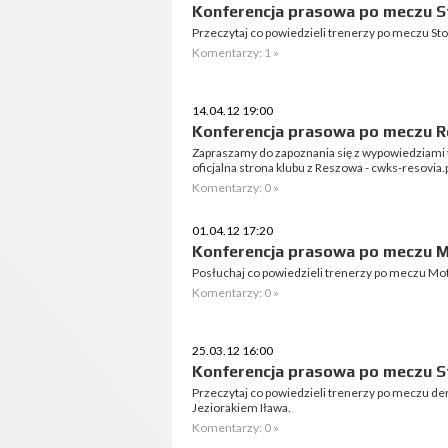
Konferencja prasowa po meczu S
Przeczytaj co powiedzieli trenerzy po meczu St
Komentarzy: 1 »
14.04.12 19:00
Konferencja prasowa po meczu Re
Zapraszamy do zapoznania się z wypowiedziami 
oficjalna strona klubu z Reszowa - cwks-resovia.p
Komentarzy: 0 »
01.04.12 17:20
Konferencja prasowa po meczu Mo
Posłuchaj co powiedzieli trenerzy po meczu Moto
Komentarzy: 0 »
25.03.12 16:00
Konferencja prasowa po meczu St
Przeczytaj co powiedzieli trenerzy po meczu de
Jeziorakiem Iława.
Komentarzy: 0 »