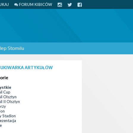
UKAJ
FORUM KIBICÓW
lep Stomilu
UKIWARKA ARTYKUŁÓW
orie
ystkie
il Cup
il Olsztyn
l II Olsztyn
orzy
ion
 Stadion
ezentacja
ce