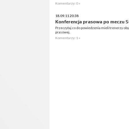
Komentarzy: 0 »
18.09.11 20:38
Konferencja prasowa po meczu St
Przeczytaj co do powiedzenia mieli trenerzy o
prasowej.
Komentarzy: 1 »