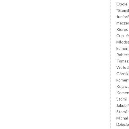
Opole
"Stomi
Junior
mecze
Kiereś
Cup
f
Młods
koment
Robert
Tomas
Wołod
Górnik
koment
Kujaw
Koment
Stomil
Jakub 
Stomil
Michał
Dzięcio