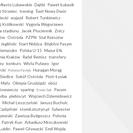
iasto Lubawskie
Dajtki
Paweł Łukasik
 Strzelec
trening
Świt Nowy Dwór
ecki
wyjazd
Robert Tunkiewicz
j Królikowski
Vęgoria Węgorzewo
 stadionu
Jacek Płuciennik
Znicz
ków
Ostróda
PZPN
Stal Rzeszów
Jegliński
Start Nidzica
Błękitni Pasym
Siemaszko
Polska U-15
Mazur Ełk
nia Kraków
Rafał Remisz
transfery
sy
konkurs
Wisła Puławy
Igor
ycki
Huragan Morąg
Polonia Pasłęk
Siedlce
Sokół Ostróda
Piotr Łysiak
 Mały
Olimpia Grudziądz
obóz
otowawczy
sparing
Pasym
Erwin Sak
kiba
plebiscyt
Wojciech Dziemidowicz
Michał Leszczyński
Janusz Bucholc
Czałpiński
stomil.olsztyn.pl
Sylwester
zewski
Zawisza Bydgoszcz
Polonia
Patryk Kun
Arkadiusz Mroczkowski
Lublin
Paweł Głowacki
Emil Wojda