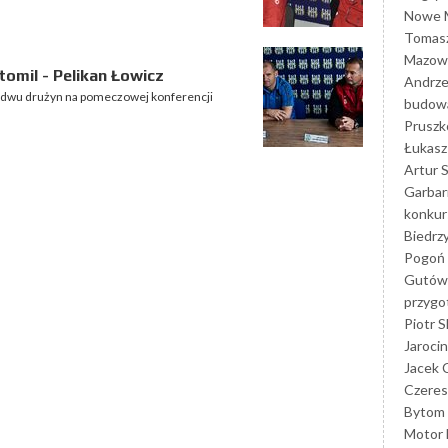
Nowe M
Tomasz
Mazowi
omil - Pelikan Łowicz
Andrze
bydwu drużyn na pomeczowej konferencji
budowa
Prusz
Łukasz 
Artur 
Garbar
konkur
Biedrz
Pogoń 
Gutów
przyg
Piotr S
Jarocin
Jacek 
Czeres
Bytom
Motor 