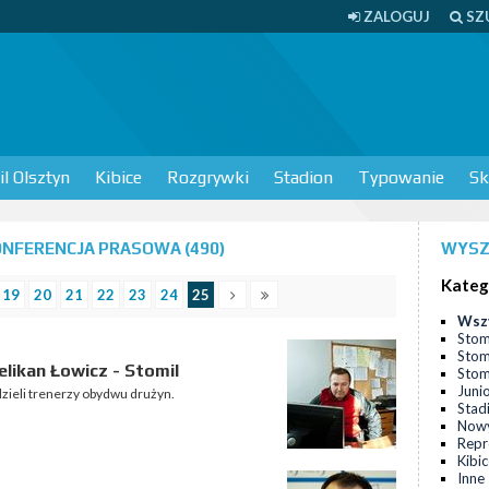
ZALOGUJ
SZ
l Olsztyn
Kibice
Rozgrywki
Stadion
Typowanie
Sk
NFERENCJA PRASOWA (490)
WYSZ
Kateg
19
20
21
22
23
24
25
Wsz
Stom
Stom
likan Łowicz - Stomil
Stomi
Juni
dzieli trenerzy obydwu drużyn.
Stad
Nowy
Repr
Kibi
Inne