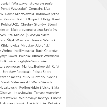
Legia II Warszawa
stowarzyszenie
l Ponad Wszystko"
Centralna Liga
ów
Dawid Mieczkowski
Rozmowa przed
m
Yasuhiro Katō
Olimpia II Elbląg
Kamil
Polska U-21
Chrobry Głogów
Stomil
elieton
Makroregionalna Liga Juniorów
zych
Stal Mielec
(S)krytym okiem
arz
Śląsk Wrocław
Tomasz Wełnicki
 Kiłdanowicz
Mirosław Jabłoński
z Wełna
Irakli Meschia
Ruch Chorzów
ymyr Kowal
Polonia Lidzbark Warmiński
 Polkowice
Zagłębie Sosnowiec
arz po meczu
Mariusz Borkowski
Rafał
a
Jarosław Ratajczak
Polsat Sport
arz po meczu
MKS Kluczbork
Socios
Marek Maleszewski
Warta Sieradz
Mosakowski
Podbeskidzie Bielsko-Biała
 Olsztyn - koszykówka
Tomasz Asensky
 Kraszewski
Wołodymyr Tanczyk
Ernest
ł
Adrian Stawski
Lukáš Kubáň
Kotwica