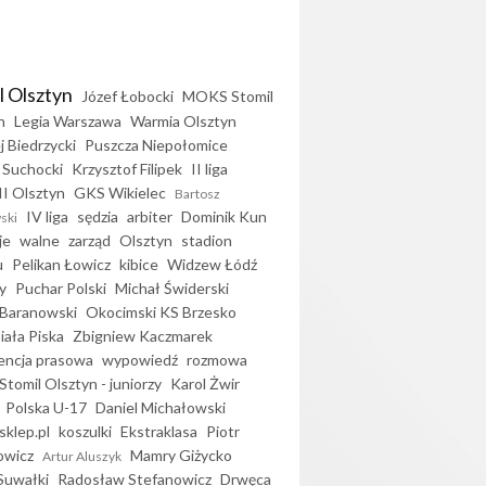
l Olsztyn
Józef Łobocki
MOKS Stomil
n
Legia Warszawa
Warmia Olsztyn
j Biedrzycki
Puszcza Niepołomice
 Suchocki
Krzysztof Filipek
II liga
II Olsztyn
GKS Wikielec
Bartosz
IV liga
sędzia
arbiter
Dominik Kun
ski
je
walne
zarząd
Olsztyn
stadion
u
Pelikan Łowicz
kibice
Widzew Łódź
y
Puchar Polski
Michał Świderski
Baranowski
Okocimski KS Brzesko
iała Piska
Zbigniew Kaczmarek
encja prasowa
wypowiedź
rozmowa
Stomil Olsztyn - juniorzy
Karol Żwir
Polska U-17
Daniel Michałowski
sklep.pl
koszulki
Ekstraklasa
Piotr
owicz
Mamry Giżycko
Artur Aluszyk
Suwałki
Radosław Stefanowicz
Drwęca