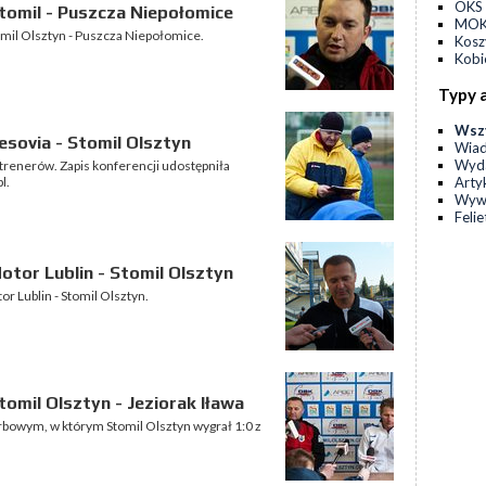
OKS 
tomil - Puszcza Niepołomice
MOKS
omil Olsztyn - Puszcza Niepołomice.
Kos
Kobi
Typy 
Wsz
sovia - Stomil Olsztyn
Wia
Wyda
trenerów. Zapis konferencji udostępniła
Arty
l.
Wyw
Feli
tor Lublin - Stomil Olsztyn
r Lublin - Stomil Olsztyn.
omil Olsztyn - Jeziorak Iława
rbowym, w którym Stomil Olsztyn wygrał 1:0 z