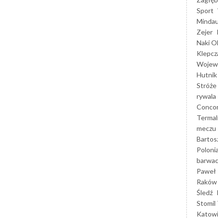
Sport
Mindau
Zejer
Naki O
Klepcz
Wojewó
Hutnik
Stróże
rywala
Concor
Termal
meczu
Bartos
Poloni
barwac
Paweł 
Raków
Śledź
Stomil 
Katow