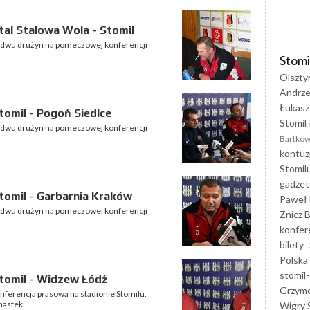
al Stalowa Wola - Stomil
bydwu drużyn na pomeczowej konferencji
Stomi
Olszty
Andrze
Łukasz
omil - Pogoń Siedlce
Stomil 
bydwu drużyn na pomeczowej konferencji
Bartkow
kontuz
Stomil
gadżet
tomil - Garbarnia Kraków
Paweł 
bydwu drużyn na pomeczowej konferencji
Znicz B
konfer
bilety
Polska
stomil-
tomil - Widzew Łódź
Grzym
nferencja prasowa na stadionie Stomilu.
nastek.
Wigry 