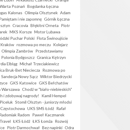
Warta Poznań
Bogdanka Łęczna
gas Kalonas
Olimpia Olsztynek
Adam
Pamiętam i nie zapomnę
Górnik Łęczna
lsztyn
Cracovia
Błękitni Orneta
Piotr
arek
MKS Korsze
Motor Lubawa
dzki Puchar Polski
Flota Świnoujście
 Kraków
rozmowa po meczu
Kolejarz
Olimpia Zambrów
Przedstawiamy
Polonia Bydgoszcz
Granica Kętrzyn
dia Elbląg
Michał Trzeciakiewicz
ica Bruk-Bet Nieciecza
Rozmowa po
Sandecja Nowy Sącz
Wiktor Biedrzycki
zyce
GKS Katowice
GKS Bełchatów
a Warszawa
Chodź w "biało-niebieskich"
h i zdobywaj nagrody!
Kamil Hempel
Piceluk
Stomil Olsztyn - juniorzy młodsi
 Częstochowa
UKS SMS Łódź
Rafał
Radomiak Radom
Paweł Kaczmarek
Travel
ŁKS Łódź
ŁKS Łomża
Rozwój
ice
Piotr Darmochwał
Bez napinki
Odra