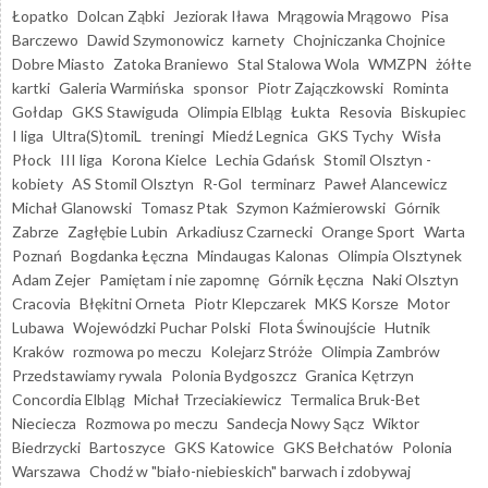
Łopatko
Dolcan Ząbki
Jeziorak Iława
Mrągowia Mrągowo
Pisa
Barczewo
Dawid Szymonowicz
karnety
Chojniczanka Chojnice
Dobre Miasto
Zatoka Braniewo
Stal Stalowa Wola
WMZPN
żółte
kartki
Galeria Warmińska
sponsor
Piotr Zajączkowski
Rominta
Gołdap
GKS Stawiguda
Olimpia Elbląg
Łukta
Resovia
Biskupiec
I liga
Ultra(S)tomiL
treningi
Miedź Legnica
GKS Tychy
Wisła
Płock
III liga
Korona Kielce
Lechia Gdańsk
Stomil Olsztyn -
kobiety
AS Stomil Olsztyn
R-Gol
terminarz
Paweł Alancewicz
Michał Glanowski
Tomasz Ptak
Szymon Kaźmierowski
Górnik
Zabrze
Zagłębie Lubin
Arkadiusz Czarnecki
Orange Sport
Warta
Poznań
Bogdanka Łęczna
Mindaugas Kalonas
Olimpia Olsztynek
Adam Zejer
Pamiętam i nie zapomnę
Górnik Łęczna
Naki Olsztyn
Cracovia
Błękitni Orneta
Piotr Klepczarek
MKS Korsze
Motor
Lubawa
Wojewódzki Puchar Polski
Flota Świnoujście
Hutnik
Kraków
rozmowa po meczu
Kolejarz Stróże
Olimpia Zambrów
Przedstawiamy rywala
Polonia Bydgoszcz
Granica Kętrzyn
Concordia Elbląg
Michał Trzeciakiewicz
Termalica Bruk-Bet
Nieciecza
Rozmowa po meczu
Sandecja Nowy Sącz
Wiktor
Biedrzycki
Bartoszyce
GKS Katowice
GKS Bełchatów
Polonia
Warszawa
Chodź w "biało-niebieskich" barwach i zdobywaj