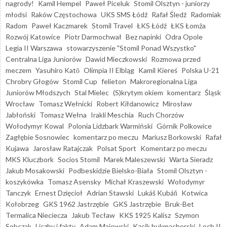
nagrody!
Kamil Hempel
Paweł Piceluk
Stomil Olsztyn - juniorzy
młodsi
Raków Częstochowa
UKS SMS Łódź
Rafał Śledź
Radomiak
Radom
Paweł Kaczmarek
Stomil Travel
ŁKS Łódź
ŁKS Łomża
Rozwój Katowice
Piotr Darmochwał
Bez napinki
Odra Opole
Legia II Warszawa
stowarzyszenie "Stomil Ponad Wszystko"
Centralna Liga Juniorów
Dawid Mieczkowski
Rozmowa przed
meczem
Yasuhiro Katō
Olimpia II Elbląg
Kamil Kiereś
Polska U-21
Chrobry Głogów
Stomil Cup
felieton
Makroregionalna Liga
Juniorów Młodszych
Stal Mielec
(S)krytym okiem
komentarz
Śląsk
Wrocław
Tomasz Wełnicki
Robert Kiłdanowicz
Mirosław
Jabłoński
Tomasz Wełna
Irakli Meschia
Ruch Chorzów
Wołodymyr Kowal
Polonia Lidzbark Warmiński
Górnik Polkowice
Zagłębie Sosnowiec
komentarz po meczu
Mariusz Borkowski
Rafał
Kujawa
Jarosław Ratajczak
Polsat Sport
Komentarz po meczu
MKS Kluczbork
Socios Stomil
Marek Maleszewski
Warta Sieradz
Jakub Mosakowski
Podbeskidzie Bielsko-Biała
Stomil Olsztyn -
koszykówka
Tomasz Asensky
Michał Kraszewski
Wołodymyr
Tanczyk
Ernest Dzięcioł
Adrian Stawski
Lukáš Kubáň
Kotwica
Kołobrzeg
GKS 1962 Jastrzębie
GKS Jastrzębie
Bruk-Bet
Termalica Nieciecza
Jakub Tecław
KKS 1925 Kalisz
Szymon
Sobczak
Liczby i fakty
Adam Majewski
Kącik bukmacherski
Lech II