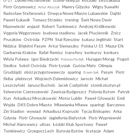
U-17
Daniel Michałowski
stomil-sklep.pl
koszulki
Ekstraklasa
Piotr Grzymowicz
Mamry Giżycko
Wigry Suwałki
Artur Aluszyk
Radosław Stefanowicz
Drwęca Nowe Miasto Lubawskie
Dajtki
Paweł Łukasik
Tomasz Strzelec
trening
Świt Nowy Dwór
Mazowiecki
wyjazd
Robert Tunkiewicz
Andrzej Królikowski
Vęgoria Węgorzewo
budowa stadionu
Jacek Płuciennik
Znicz
Pruszków
Ostróda
PZPN
Stal Rzeszów
Łukasz Jegliński
Start
Nidzica
Błękitni Pasym
Artur Siemaszko
Polska U-15
Mazur Ełk
Garbarnia Kraków
Rafał Remisz
transfery
konkursy
konkurs
Wisła Puławy
Igor Biedrzycki
Huragan Morąg
Pogoń
Polonia Pasłęk
Siedlce
Sokół Ostróda
Piotr Łysiak
Gutów Mały
Olimpia
Grudziądz
obóz przygotowawczy
sparing
Pasym
Piotr
Erwin Sak
Skiba
plebiscyt
Wojciech Dziemidowicz
Jarocin
Michał
Leszczyński
Janusz Bucholc
Jacek Czałpiński
stomil.olsztyn.pl
Sylwester Czereszewski
Zawisza Bydgoszcz
Polonia Bytom
Patryk
Kun
Arkadiusz Mroczkowski
Motor Lublin
Paweł Głowacki
Emil
Wojda
DKS Dobre Miasto
Mławianka Mława
sparingi
Barczewo
Zin Stadion
wywiad
Arkadiusz Koprucki
Tęcza Biskupiec
Arka
Gdynia
Piotr Głowacki
Jagiellonia Białystok
Piotr Wypniewski
Michał Alancewicz
ultras
Łódzki Klub Sportowy
Paweł
Tomkiewicz
Grzegorz Lech
Bytovia Bytów
licytacje
Adam