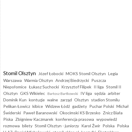
Stomil Olsztyn
Józef Łobocki
MOKS Stomil Olsztyn
Legia
Warszawa
Warmia Olsztyn
Andrzej Biedrzycki
Puszcza
Niepołomice
Łukasz Suchocki
Krzysztof Filipek
II liga
Stomil II
Olsztyn
GKS Wikielec
IV liga
sędzia
arbiter
Bartosz Bartkowski
Dominik Kun
kontuzje
walne
zarząd
Olsztyn
stadion Stomilu
Pelikan Łowicz
kibice
Widzew Łódź
gadżety
Puchar Polski
Michał
Świderski
Paweł Baranowski
Okocimski KS Brzesko
Znicz Biała
Piska
Zbigniew Kaczmarek
konferencja prasowa
wypowiedź
rozmowa
bilety
Stomil Olsztyn - juniorzy
Karol Żwir
Polska
Polska