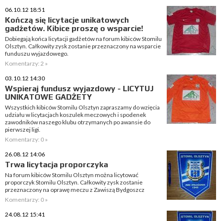
06.10.12 18:51
Kończą się licytacje unikatowych
gadżetów. Kibice proszę o wsparcie!
Dobiegają końca licytacji gadżetów na forum kibiców Stomilu
Olsztyn. Całkowity zysk zostanie przeznaczony na wsparcie
funduszu wyjazdowego.
Komentarzy: 2 »
03.10.12 14:30
Wspieraj fundusz wyjazdowy - LICYTUJ
UNIKATOWE GADŻETY
Wszystkich kibiców Stomilu Olsztyn zapraszamy do wzięcia
udziału w licytacjach koszulek meczowych i spodenek
zawodników naszego klubu otrzymanych po awansie do
pierwszej ligi.
Komentarzy: 0 »
26.08.12 14:06
Trwa licytacja proporczyka
Na forum kibiców Stomilu Olsztyn można licytować
proporczyk Stomilu Olsztyn. Całkowity zysk zostanie
przeznaczony na oprawę meczu z Zawiszą Bydgoszcz
Komentarzy: 0 »
24.08.12 15:41