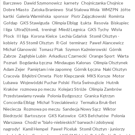
Barczewo
Dawid Szymonowicz
karnety
Chojniczanka Chojnice
Dobre Miasto
Zatoka Braniewo
Stal Stalowa Wola
WMZPN
żółte
kartki
Galeria Warmińska
sponsor
Piotr Zajączkowski
Rominta
Gołdap
GKS Stawiguda
Olimpia Elbląg
Łukta
Resovia
Biskupiec
I liga
Ultra(S)tomiL
treningi
Miedź Legnica
GKS Tychy
Wisła
Płock
III liga
Korona Kielce
Lechia Gdańsk
Stomil Olsztyn -
kobiety
AS Stomil Olsztyn
R-Gol
terminarz
Paweł Alancewicz
Michał Glanowski
Tomasz Ptak
Szymon Kaźmierowski
Górnik
Zabrze
Zagłębie Lubin
Arkadiusz Czarnecki
Orange Sport
Warta
Poznań
Bogdanka Łęczna
Mindaugas Kalonas
Olimpia Olsztynek
Adam Zejer
Pamiętam i nie zapomnę
Górnik Łęczna
Naki Olsztyn
Cracovia
Błękitni Orneta
Piotr Klepczarek
MKS Korsze
Motor
Lubawa
Wojewódzki Puchar Polski
Flota Świnoujście
Hutnik
Kraków
rozmowa po meczu
Kolejarz Stróże
Olimpia Zambrów
Przedstawiamy rywala
Polonia Bydgoszcz
Granica Kętrzyn
Concordia Elbląg
Michał Trzeciakiewicz
Termalica Bruk-Bet
Nieciecza
Rozmowa po meczu
Sandecja Nowy Sącz
Wiktor
Biedrzycki
Bartoszyce
GKS Katowice
GKS Bełchatów
Polonia
Warszawa
Chodź w "biało-niebieskich" barwach i zdobywaj
nagrody!
Kamil Hempel
Paweł Piceluk
Stomil Olsztyn - juniorzy