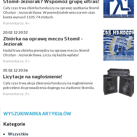
Stomil-Jeziorak? Wspomóż grupę ultras!
Cały czas trwa zbiórka funduszy na oprawę spotkania Stomil
Olsztyn - Jeziorak Iława. W poniedziałek wieczorem stan
konta wynosił 1105,74 złotych.
Komentarzy: 4 »
20.02.12 20:52
Zbiórka na oprawę meczu Stomil -
Jeziorak
Nadal trwa zbiórka pieniędzy na oprawę meczu Stomil
Olsztyn - Jeziorak Iława. Liczy się każda wpłata!
Komentarzy: 3 »
05.02.12 20:36
Licytacje na nagłośnienie!
Cały czas trwa akcja zbierania funduszy na nagłośnienie
potrzebne do prowadzenia dopingu na stadionie Stomilu.
Komentarzy: 0 »
WYSZUKIWARKA ARTYKUŁÓW
Kategorie
Wszystkie