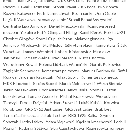
młodsi
Raków Częstochowa
UKS SMS Łódź
Rafał Śledź
Radomiak
Radom
Paweł Kaczmarek
Stomil Travel
ŁKS Łódź
ŁKS Łomża
Rozwój Katowice
Piotr Darmochwał
Bez napinki
Odra Opole
Legia II Warszawa
stowarzyszenie "Stomil Ponad Wszystko"
Centralna Liga Juniorów
Dawid Mieczkowski
Rozmowa przed
meczem
Yasuhiro Katō
Olimpia II Elbląg
Kamil Kiereś
Polska U-21
Chrobry Głogów
Stomil Cup
felieton
Makroregionalna Liga
Juniorów Młodszych
Stal Mielec
(S)krytym okiem
komentarz
Śląsk
Wrocław
Tomasz Wełnicki
Robert Kiłdanowicz
Mirosław
Jabłoński
Tomasz Wełna
Irakli Meschia
Ruch Chorzów
Wołodymyr Kowal
Polonia Lidzbark Warmiński
Górnik Polkowice
Zagłębie Sosnowiec
komentarz po meczu
Mariusz Borkowski
Rafał
Kujawa
Jarosław Ratajczak
Polsat Sport
Komentarz po meczu
MKS Kluczbork
Socios Stomil
Marek Maleszewski
Warta Sieradz
Jakub Mosakowski
Podbeskidzie Bielsko-Biała
Stomil Olsztyn -
koszykówka
Tomasz Asensky
Michał Kraszewski
Wołodymyr
Tanczyk
Ernest Dzięcioł
Adrian Stawski
Lukáš Kubáň
Kotwica
Kołobrzeg
GKS 1962 Jastrzębie
GKS Jastrzębie
Bruk-Bet
Termalica Nieciecza
Jakub Tecław
KKS 1925 Kalisz
Szymon
Sobczak
Liczby i fakty
Adam Majewski
Kącik bukmacherski
Lech II
Poznań
Radunia Stężyca
Skra Częstochowa
Rozgrzewka
juniorzy