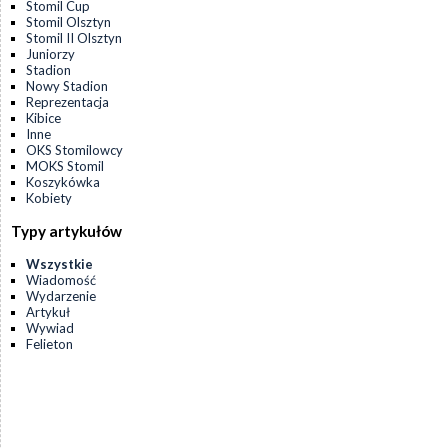
Stomil Cup
Stomil Olsztyn
Stomil II Olsztyn
Juniorzy
Stadion
Nowy Stadion
Reprezentacja
Kibice
Inne
OKS Stomilowcy
MOKS Stomil
Koszykówka
Kobiety
Typy artykułów
Wszystkie
Wiadomość
Wydarzenie
Artykuł
Wywiad
Felieton