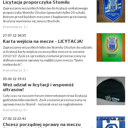
Licytacja proporczyka Stomilu
Zapraszamy wszystkich kibiców do licytacji unikatowego
proporczyka Stomilu Olsztyn (powstało tylko 20 sztuk),
którym przed każdym meczem z kapitanem przeciwnej
drużyny wymienia się Janusz Bucholc.
Komentarzy: 1 »
27.07.12 18:35
Karta wejścia na mecze - LICYTACJA!
Zapraszamy wszystkich kibiców Stomilu Olsztyn do udziału
w licytacji karty wejścia na wszystkie mecze w sezonie
2012/13! Zysk ze sprzedaży zostanie przeznaczony na
dofinansowanie oprawy na najbliższym meczu "biało-
niebieskich".
Komentarzy: 2 »
05.03.12 19:31
Weź udział w licytacji i wspomóż
ultrasów!
Cały czas na naszym forum internetowym trwa licytacja
gadżetów kibicowskich. Zysk zostanie przeznaczony na
oprawę meczu Stomil - Jeziorak oraz na nagłośnienie.
Komentarzy: 0 »
27.02.12 22:41
Chcesz porządnej oprawy na meczu