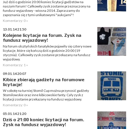
Już dziś o godzinie 20:00 koniec licytacji gadżetów na
naszym forum! Całkowity zysk zostanie przeznaczony na
fundusz wyjazdowy - wiosna 2014. Zapraszamy do
zapoznania się z tymi unikatowymi "aukcjami"!
Komentarzy: 0 »
13.01.14 21:50
Kolejene licytacje na forum. Zysk na
fundusz wyjazdowy!
Na forum olsztyńskich fanatyków pojawiły się cztery nowe
licytacje, które się kończą dziś o godzinie 20:00 (19
stycznia). Całkowity zysk zostanie przekazany na fundusz
wyjazdowy.
Komentarzy: 1 »
09.01.14 20:07
Kibice zbierają gadżety na forumowe
licytacje!
W sobotę na turniej Stomil Cup można przynosić gadżety
Stomilowskie oraz inne kibicowskie fanty. Cały zysk z
licytacji zostanie przekazany na fundusz wyjazdowy.
Komentarzy: 0 »
05.01.14 21:20
Dziś o 21:00 koniec licytacji na forum.
Zysk na fundusz wyjazdowy!