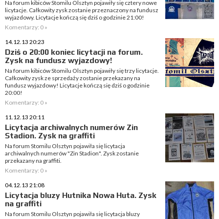
Na forum kibiców Stomilu Olsztyn pojawiły się cztery nowe
licytacje. Całkowity zysk zostanie przeznaczony na fundusz
wyjazdowy. Licytacje kończą się dziś o godzinie 21:00!
Komentarzy: 0 »
14.12.13 20:23
Dziś o 20:00 koniec licytacji na forum.
Zysk na fundusz wyjazdowy!
Na forum kibiców Stomilu Olsztyn pojawiły się trzy licytacje.
Całkowity zysk ze sprzedaży zostanie przekazany na
fundusz wyjazdowy! Licytacje kończą się dziś o godzinie
20:00!
Komentarzy: 0 »
11.12.13 20:11
Licytacja archiwalnych numerów Zin
Stadion. Zysk na graffiti
Na forum Stomilu Olsztyn pojawiła się licytacja
archiwalnych numerów "Zin Stadion". Zysk zostanie
przekazany na graffiti.
Komentarzy: 0 »
04.12.13 21:08
Licytacja bluzy Hutnika Nowa Huta. Zysk
na graffiti
Na forum Stomilu Olsztyn pojawiła się licytacja bluzy