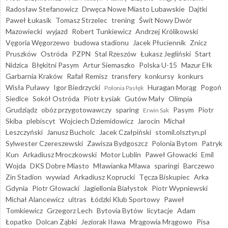
Radosław Stefanowicz
Drwęca Nowe Miasto Lubawskie
Dajtki
Paweł Łukasik
Tomasz Strzelec
trening
Świt Nowy Dwór
Mazowiecki
wyjazd
Robert Tunkiewicz
Andrzej Królikowski
Vęgoria Węgorzewo
budowa stadionu
Jacek Płuciennik
Znicz
Pruszków
Ostróda
PZPN
Stal Rzeszów
Łukasz Jegliński
Start
Nidzica
Błękitni Pasym
Artur Siemaszko
Polska U-15
Mazur Ełk
Garbarnia Kraków
Rafał Remisz
transfery
konkursy
konkurs
Wisła Puławy
Igor Biedrzycki
Huragan Morąg
Pogoń
Polonia Pasłęk
Siedlce
Sokół Ostróda
Piotr Łysiak
Gutów Mały
Olimpia
Grudziądz
obóz przygotowawczy
sparing
Pasym
Piotr
Erwin Sak
Skiba
plebiscyt
Wojciech Dziemidowicz
Jarocin
Michał
Leszczyński
Janusz Bucholc
Jacek Czałpiński
stomil.olsztyn.pl
Sylwester Czereszewski
Zawisza Bydgoszcz
Polonia Bytom
Patryk
Kun
Arkadiusz Mroczkowski
Motor Lublin
Paweł Głowacki
Emil
Wojda
DKS Dobre Miasto
Mławianka Mława
sparingi
Barczewo
Zin Stadion
wywiad
Arkadiusz Koprucki
Tęcza Biskupiec
Arka
Gdynia
Piotr Głowacki
Jagiellonia Białystok
Piotr Wypniewski
Michał Alancewicz
ultras
Łódzki Klub Sportowy
Paweł
Tomkiewicz
Grzegorz Lech
Bytovia Bytów
licytacje
Adam
Łopatko
Dolcan Ząbki
Jeziorak Iława
Mrągowia Mrągowo
Pisa