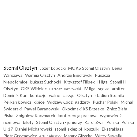
Stomil Olsztyn
Józef Łobocki
MOKS Stomil Olsztyn
Legia
Warszawa
Warmia Olsztyn
Andrzej Biedrzycki
Puszcza
Niepołomice
Łukasz Suchocki
Krzysztof Filipek
II liga
Stomil II
Olsztyn
GKS Wikielec
IV liga
sędzia
arbiter
Bartosz Bartkowski
Dominik Kun
kontuzje
walne
zarząd
Olsztyn
stadion Stomilu
Pelikan Łowicz
kibice
Widzew Łódź
gadżety
Puchar Polski
Michał
Świderski
Paweł Baranowski
Okocimski KS Brzesko
Znicz Biała
Piska
Zbigniew Kaczmarek
konferencja prasowa
wypowiedź
rozmowa
bilety
Stomil Olsztyn - juniorzy
Karol Żwir
Polska
Polska
U-17
Daniel Michałowski
stomil-sklep.pl
koszulki
Ekstraklasa
Piotr Grzymowicz
Mamry Giżycko
Wigry Suwałki
Artur Aluszyk