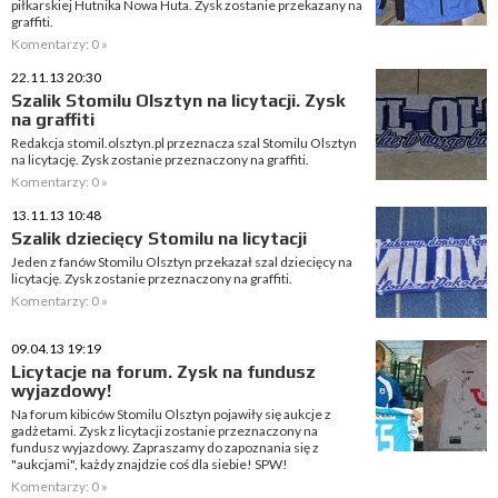
piłkarskiej Hutnika Nowa Huta. Zysk zostanie przekazany na
graffiti.
Komentarzy: 0 »
22.11.13 20:30
Szalik Stomilu Olsztyn na licytacji. Zysk
na graffiti
Redakcja stomil.olsztyn.pl przeznacza szal Stomilu Olsztyn
na licytację. Zysk zostanie przeznaczony na graffiti.
Komentarzy: 0 »
13.11.13 10:48
Szalik dziecięcy Stomilu na licytacji
Jeden z fanów Stomilu Olsztyn przekazał szal dziecięcy na
licytację. Zysk zostanie przeznaczony na graffiti.
Komentarzy: 0 »
09.04.13 19:19
Licytacje na forum. Zysk na fundusz
wyjazdowy!
Na forum kibiców Stomilu Olsztyn pojawiły się aukcje z
gadżetami. Zysk z licytacji zostanie przeznaczony na
fundusz wyjazdowy. Zapraszamy do zapoznania się z
"aukcjami", każdy znajdzie coś dla siebie! SPW!
Komentarzy: 0 »