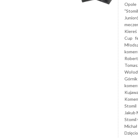
Opole
"Stomi
Junior
mecze
Kiereś
Cup
f
Młods
koment
Robert
Tomas
Wołod
Górnik
koment
Kujaw
Koment
Stomil
Jakub 
Stomil
Michał
Dzięcio