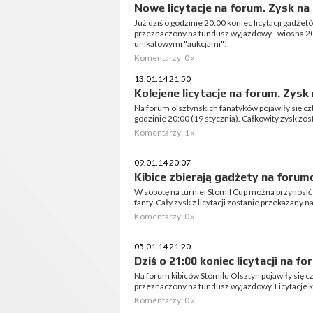
Nowe licytacje na forum. Zysk n
Już dziś o godzinie 20:00 koniec licytacji gadż
przeznaczony na fundusz wyjazdowy - wiosna 20
unikatowymi "aukcjami"!
Komentarzy: 0 »
13.01.14 21:50
Kolejene licytacje na forum. Zys
Na forum olsztyńskich fanatyków pojawiły się czt
godzinie 20:00 (19 stycznia). Całkowity zysk zo
Komentarzy: 1 »
09.01.14 20:07
Kibice zbierają gadżety na forumo
W sobotę na turniej Stomil Cup można przynosić
fanty. Cały zysk z licytacji zostanie przekazany
Komentarzy: 0 »
05.01.14 21:20
Dziś o 21:00 koniec licytacji na 
Na forum kibiców Stomilu Olsztyn pojawiły się cz
przeznaczony na fundusz wyjazdowy. Licytacje ko
Komentarzy: 0 »