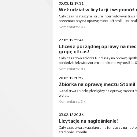
05.03.12 19:31
Weź udział w licytacji i wspomóż 
Cały czas na naszym forum internetowym trwa li
przeznaczony na oprawę meczu Stomil - Jeziorak
Komentarzy: 0 »
27.02.12 22:41
Chcesz porządnej oprawy na me
grupę ultras!
Cały czas trwa zbiórka funduszy na oprawę spotka
poniedziałek wieczorem stan konta wynosił 110
Komentarzy: 4 »
20.02.12 20:52
Zbiórka na oprawę meczu Stomil 
Nadal trwa zbiórka pieniędzy na oprawę meczu Sto
wpłata!
Komentarzy: 3 »
05.02.12 20:36
Licytacje na nagłośnienie!
Cały czas trwa akcja zbierania funduszy na nag
stadionie Stomilu.