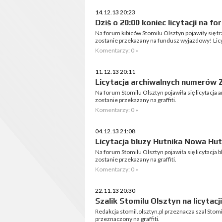
14.12.13 20:23
Dziś o 20:00 koniec licytacji na 
Na forum kibiców Stomilu Olsztyn pojawiły się tr
zostanie przekazany na fundusz wyjazdowy! Licyt
Komentarzy: 0 »
11.12.13 20:11
Licytacja archiwalnych numerów Zi
Na forum Stomilu Olsztyn pojawiła się licytacja
zostanie przekazany na graffiti.
Komentarzy: 0 »
04.12.13 21:08
Licytacja bluzy Hutnika Nowa Huta
Na forum Stomilu Olsztyn pojawiła się licytacja 
zostanie przekazany na graffiti.
Komentarzy: 0 »
22.11.13 20:30
Szalik Stomilu Olsztyn na licytacji
Redakcja stomil.olsztyn.pl przeznacza szal Stomil
przeznaczony na graffiti.