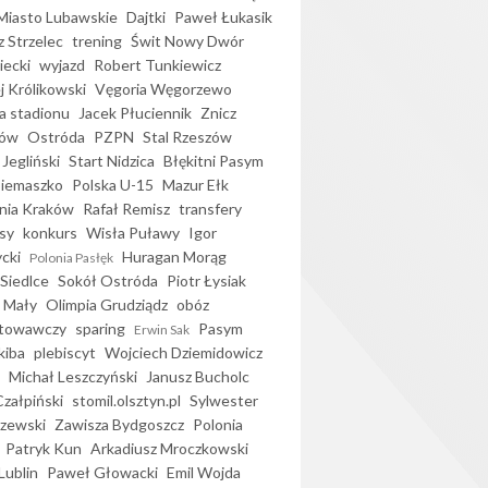
iasto Lubawskie
Dajtki
Paweł Łukasik
 Strzelec
trening
Świt Nowy Dwór
ecki
wyjazd
Robert Tunkiewicz
j Królikowski
Vęgoria Węgorzewo
 stadionu
Jacek Płuciennik
Znicz
ków
Ostróda
PZPN
Stal Rzeszów
Jegliński
Start Nidzica
Błękitni Pasym
Siemaszko
Polska U-15
Mazur Ełk
nia Kraków
Rafał Remisz
transfery
sy
konkurs
Wisła Puławy
Igor
ycki
Huragan Morąg
Polonia Pasłęk
Siedlce
Sokół Ostróda
Piotr Łysiak
 Mały
Olimpia Grudziądz
obóz
otowawczy
sparing
Pasym
Erwin Sak
kiba
plebiscyt
Wojciech Dziemidowicz
Michał Leszczyński
Janusz Bucholc
Czałpiński
stomil.olsztyn.pl
Sylwester
zewski
Zawisza Bydgoszcz
Polonia
Patryk Kun
Arkadiusz Mroczkowski
Lublin
Paweł Głowacki
Emil Wojda