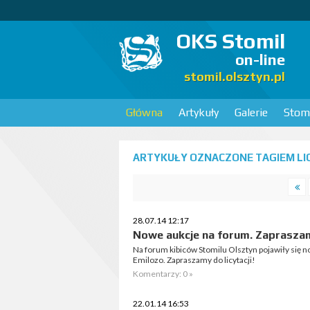
OKS Stomil
on-line
stomil.olsztyn.pl
Główna
Artykuły
Galerie
Stomi
ARTYKUŁY OZNACZONE TAGIEM LIC
28.07.14 12:17
Nowe aukcje na forum. Zapraszamy
Na forum kibiców Stomilu Olsztyn pojawiły się 
Emilozo. Zapraszamy do licytacji!
Komentarzy: 0 »
22.01.14 16:53