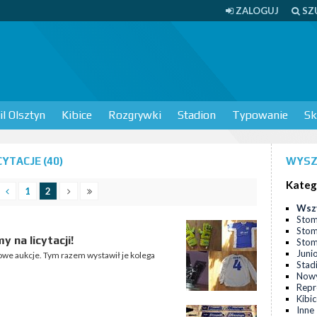
ZALOGUJ
SZ
l Olsztyn
Kibice
Rozgrywki
Stadion
Typowanie
Sk
YTACJE (40)
WYSZ
Kateg
1
2
Wsz
Stom
Stom
 na licytacji!
Stomi
Juni
nowe aukcje. Tym razem wystawił je kolega
Stad
Nowy
Repr
Kibi
Inne