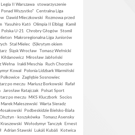
Legia II Warszawa
stowarzyszenie
l Ponad Wszystko"
Centralna Liga
ów
Dawid Mieczkowski
Rozmowa przed
m
Yasuhiro Katō
Olimpia II Elbląg
Kamil
Polska U-21
Chrobry Głogów
Stomil
elieton
Makroregionalna Liga Juniorów
zych
Stal Mielec
(S)krytym okiem
arz
Śląsk Wrocław
Tomasz Wełnicki
 Kiłdanowicz
Mirosław Jabłoński
z Wełna
Irakli Meschia
Ruch Chorzów
ymyr Kowal
Polonia Lidzbark Warmiński
 Polkowice
Zagłębie Sosnowiec
arz po meczu
Mariusz Borkowski
Rafał
a
Jarosław Ratajczak
Polsat Sport
arz po meczu
MKS Kluczbork
Socios
Marek Maleszewski
Warta Sieradz
Mosakowski
Podbeskidzie Bielsko-Biała
 Olsztyn - koszykówka
Tomasz Asensky
 Kraszewski
Wołodymyr Tanczyk
Ernest
ł
Adrian Stawski
Lukáš Kubáň
Kotwica