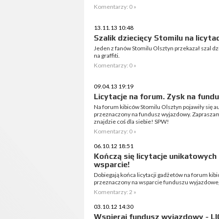
Komentarzy: 0 »
13.11.13 10:48
Szalik dziecięcy Stomilu na licytac
Jeden z fanów Stomilu Olsztyn przekazał szal dz
na graffiti.
Komentarzy: 0 »
09.04.13 19:19
Licytacje na forum. Zysk na fund
Na forum kibiców Stomilu Olsztyn pojawiły się auk
przeznaczony na fundusz wyjazdowy. Zapraszamy
znajdzie coś dla siebie! SPW!
Komentarzy: 0 »
06.10.12 18:51
Kończą się licytacje unikatowych
wsparcie!
Dobiegają końca licytacji gadżetów na forum kib
przeznaczony na wsparcie funduszu wyjazdowe
Komentarzy: 2 »
03.10.12 14:30
Wspieraj fundusz wyjazdowy -