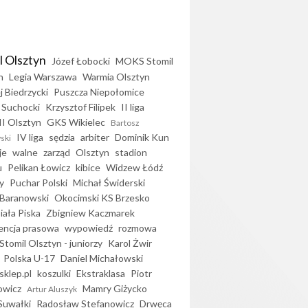
l Olsztyn
Józef Łobocki
MOKS Stomil
n
Legia Warszawa
Warmia Olsztyn
j Biedrzycki
Puszcza Niepołomice
 Suchocki
Krzysztof Filipek
II liga
II Olsztyn
GKS Wikielec
Bartosz
IV liga
sędzia
arbiter
Dominik Kun
ski
je
walne
zarząd
Olsztyn
stadion
u
Pelikan Łowicz
kibice
Widzew Łódź
y
Puchar Polski
Michał Świderski
Baranowski
Okocimski KS Brzesko
iała Piska
Zbigniew Kaczmarek
encja prasowa
wypowiedź
rozmowa
Stomil Olsztyn - juniorzy
Karol Żwir
Polska U-17
Daniel Michałowski
sklep.pl
koszulki
Ekstraklasa
Piotr
owicz
Mamry Giżycko
Artur Aluszyk
Suwałki
Radosław Stefanowicz
Drwęca