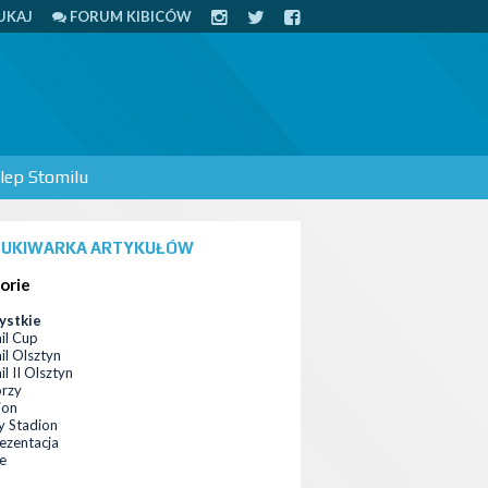
UKAJ
FORUM KIBICÓW
lep Stomilu
UKIWARKA ARTYKUŁÓW
orie
ystkie
il Cup
il Olsztyn
l II Olsztyn
orzy
ion
 Stadion
ezentacja
ce