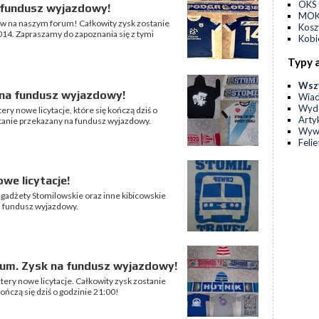
OKS 
a fundusz wyjazdowy!
MOKS
etów na naszym forum! Całkowity zysk zostanie
Kos
14. Zapraszamy do zapoznania się z tymi
Kobi
Typy 
Wsz
k na fundusz wyjazdowy!
Wia
Wyda
ery nowe licytacje, które się kończą dziś o
Arty
stanie przekazany na fundusz wyjazdowy.
Wyw
Feli
we licytacje!
 gadżety Stomilowskie oraz inne kibicowskie
 na fundusz wyjazdowy.
forum. Zysk na fundusz wyjazdowy!
tery nowe licytacje. Całkowity zysk zostanie
ńczą się dziś o godzinie 21:00!