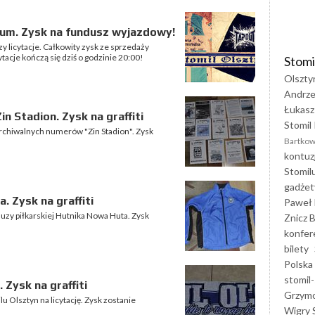
forum. Zysk na fundusz wyjazdowy!
zy licytacje. Całkowity zysk ze sprzedaży
acje kończą się dziś o godzinie 20:00!
Stomi
Olszty
Andrze
Łukasz
n Stadion. Zysk na graffiti
Stomil 
 archiwalnych numerów "Zin Stadion". Zysk
Bartkow
kontuz
Stomil
gadżet
. Zysk na graffiti
Paweł 
bluzy piłkarskiej Hutnika Nowa Huta. Zysk
Znicz B
konfer
bilety
Polska
stomil-
. Zysk na graffiti
Grzym
u Olsztyn na licytację. Zysk zostanie
Wigry 