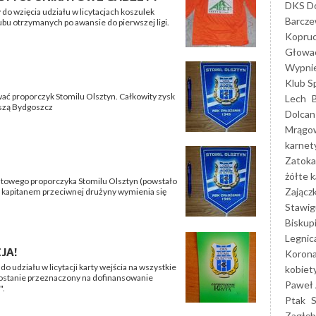
DKS Do
do wzięcia udziału w licytacjach koszulek
Barcz
u otrzymanych po awansie do pierwszej ligi.
Kopruc
Głowa
Wypni
Klub S
ać proporczyk Stomilu Olsztyn. Całkowity zysk
Lech
szą Bydgoszcz
Dolcan
Mrągo
karnet
Zatoka
żółte k
katowego proporczyka Stomilu Olsztyn (powstało
Zającz
 kapitanem przeciwnej drużyny wymienia się
Stawig
Biskup
Legnic
JA!
Korona
 udziału w licytacji karty wejścia na wszystkie
kobiet
ostanie przeznaczony na dofinansowanie
Paweł 
".
Ptak
Zagłęb