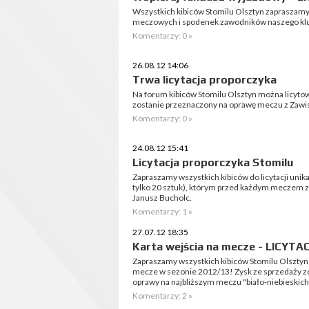
Wszystkich kibiców Stomilu Olsztyn zapraszamy 
meczowych i spodenek zawodników naszego klub
Komentarzy: 0 »
26.08.12 14:06
Trwa licytacja proporczyka
Na forum kibiców Stomilu Olsztyn można licytow
zostanie przeznaczony na oprawę meczu z Zawi
Komentarzy: 0 »
24.08.12 15:41
Licytacja proporczyka Stomilu
Zapraszamy wszystkich kibiców do licytacji uni
tylko 20 sztuk), którym przed każdym meczem z
Janusz Bucholc.
Komentarzy: 1 »
27.07.12 18:35
Karta wejścia na mecze - LICYTAC
Zapraszamy wszystkich kibiców Stomilu Olsztyn do
mecze w sezonie 2012/13! Zysk ze sprzedaży z
oprawy na najbliższym meczu "biało-niebieskich
Komentarzy: 2 »