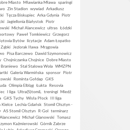
bre Miasto
Mławianka Mława
sparingi
ewo
Zin Stadion
wywiad
Arkadiusz
ki
Tęcza Biskupiec
Arka Gdynia
Piotr
cki
Jagiellonia Białystok
Piotr
ewski
Michał Alancewicz
ultras
Łódzki
portowy
Paweł Tomkiewicz
Grzegorz
Bytovia Bytów
licytacje
Adam Łopatko
 Ząbki
Jeziorak Iława
Mrągowia
wo
Pisa Barczewo
Dawid Szymonowicz
y
Chojniczanka Chojnice
Dobre Miasto
 Braniewo
Stal Stalowa Wola
WMZPN
artki
Galeria Warmińska
sponsor
Piotr
kowski
Rominta Gołdap
GKS
uda
Olimpia Elbląg
Łukta
Resovia
iec
I liga
Ultra(S)tomiL
treningi
Miedź
a
GKS Tychy
Wisła Płock
III liga
 Kielce
Lechia Gdańsk
Stomil Olsztyn -
y
AS Stomil Olsztyn
R-Gol
terminarz
Alancewicz
Michał Glanowski
Tomasz
Szymon Kaźmierowski
Górnik Zabrze
ie Lubin
Arkadiusz Czarnecki
Orange