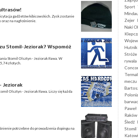
Sport
ultrasów!
Mindau
cytacja gadżetów kibicowskich. Zysk zostanie
Zejer
 oraz na nagłośnienie.
Naki O
Klepcz
Wojewó
czu Stomil-Jeziorak? Wspomóż
Hutnik
Stróże
nia Stomil Olsztyn - Jeziorak Iława. W
rywala
5,74 złotych.
Concor
Termal
meczu
- Jeziorak
Bartos
mil Olsztyn - Jeziorak Iława. Liczy się każda
Poloni
barwac
Paweł 
Raków
Śledź
Stomil 
łośnienie potrzebne do prowadzenia dopingu na
Katow