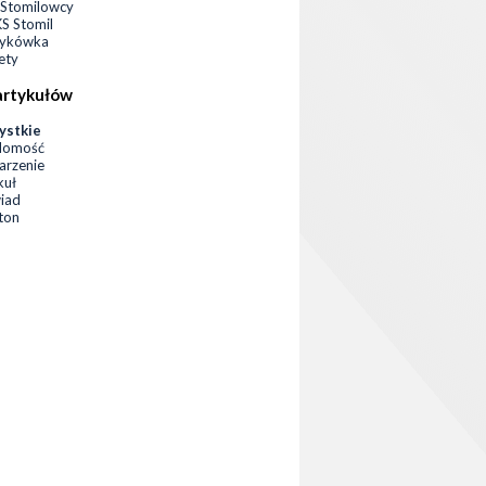
Stomilowcy
 Stomil
zykówka
ety
artykułów
ystkie
domość
rzenie
kuł
iad
eton