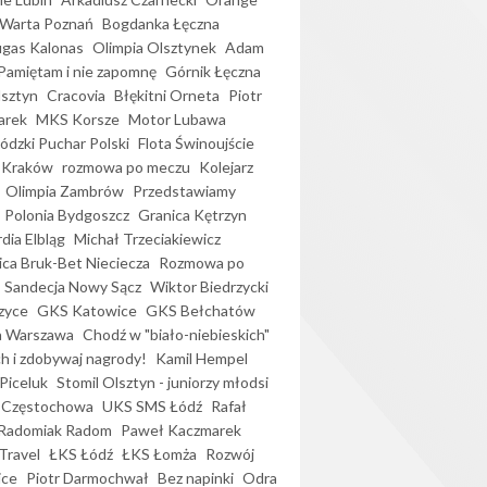
Warta Poznań
Bogdanka Łęczna
gas Kalonas
Olimpia Olsztynek
Adam
Pamiętam i nie zapomnę
Górnik Łęczna
lsztyn
Cracovia
Błękitni Orneta
Piotr
arek
MKS Korsze
Motor Lubawa
dzki Puchar Polski
Flota Świnoujście
 Kraków
rozmowa po meczu
Kolejarz
Olimpia Zambrów
Przedstawiamy
Polonia Bydgoszcz
Granica Kętrzyn
dia Elbląg
Michał Trzeciakiewicz
ica Bruk-Bet Nieciecza
Rozmowa po
Sandecja Nowy Sącz
Wiktor Biedrzycki
zyce
GKS Katowice
GKS Bełchatów
a Warszawa
Chodź w "biało-niebieskich"
h i zdobywaj nagrody!
Kamil Hempel
Piceluk
Stomil Olsztyn - juniorzy młodsi
 Częstochowa
UKS SMS Łódź
Rafał
Radomiak Radom
Paweł Kaczmarek
Travel
ŁKS Łódź
ŁKS Łomża
Rozwój
ice
Piotr Darmochwał
Bez napinki
Odra