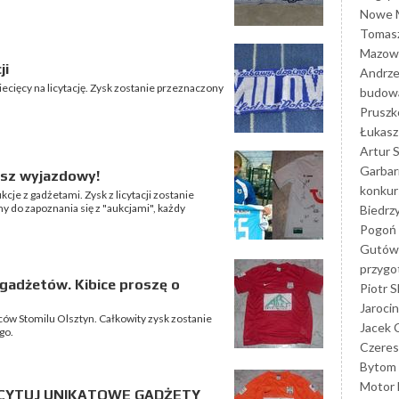
Nowe M
Tomasz
Mazowi
ji
Andrze
iecięcy na licytację. Zysk zostanie przeznaczony
budowa
Prusz
Łukasz 
Artur 
Garbar
usz wyjazdowy!
konkur
cje z gadżetami. Zysk z licytacji zostanie
 do zapoznania się z "aukcjami", każdy
Biedrz
Pogoń 
Gutów
przyg
 gadżetów. Kibice proszę o
Piotr S
Jarocin
iców Stomilu Olsztyn. Całkowity zysk zostanie
Jacek 
go.
Czeres
Bytom
Motor 
 LICYTUJ UNIKATOWE GADŻETY