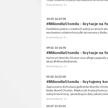
Komentarzy: 0 »
10.03.16 23:58
#MiliondlaStomilu - licytacje na f
Dodaliśmy jedne z ostatnich aukcji w ramach ak
wystawimy ostatnie koszulki otrzymane z klubu.
Komentarzy: 0 »
09.02.16 16:58
#MiliondlaStomilu - licytacje na f
Na forum Stomilu Olsztyn oraz allegro pojawiły s
akcje #MiliondlaStomilu.
Komentarzy: 2 »
03.02.16 22:00
#MiliondlaStomilu - licytujemy ko
Zapraszamy do licytacji gadżetów Stomilu Olszt
klubu Stomil Olsztyn. Większość licytacji kończy s
aukcji trwa krócej, sprawdzajcie daty zakończenia
Komentarzy: 1 »
20.07.15 23:01