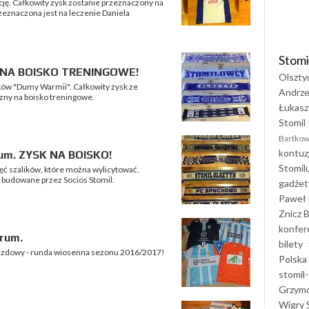
cję. Całkowity zysk zostanie przeznaczony na
zeznaczona jest na leczenie Daniela
Stomi
SK NA BOISKO TRENINGOWE!
Olszty
ików "Dumy Warmii". Całkowity zysk ze
Andrze
zny na boisko treningowe.
Łukasz
Stomil 
Bartkow
kontuz
orum. ZYSK NA BOISKO!
Stomil
ięć szalików, które można wylicytować.
 budowane przez Socios Stomil.
gadżet
Paweł 
Znicz B
konfer
orum.
bilety
jazdowy - runda wiosenna sezonu 2016/2017!
Polska
stomil-
Grzym
Wigry 