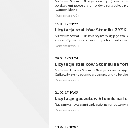
Na forum Stomilu Olsztyn pojawiły się nowe auk
boisko treningowe dla juniorów. Jedna aukcja pr
Iwanowskiego.
Komentarzy: 0 »
16.03.17 21:22
Licytacja szalików Stomilu. ZY
Na forum Stomilu Olsztyn pojawiło się pięć szal
sprzedaży zostanie przekazany w formie darowi
Komentarzy: 3 »
09.03.17 21:24
Licytacje szalików Stomilu na f
Na forum kibiców Stomilu Olsztyn pojawiło się p
Całkowity zysk zostanie przeznaczony na boisko
Komentarzy: 0 »
21.02.17 19:05
Licytacje gadżetów Stomilu na f
Ruszamy z licytacjami gadżetów na fundusz wy
Komentarzy: 0 »
14.02.17 18:07