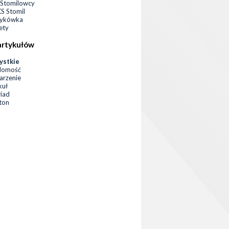
Stomilowcy
 Stomil
zykówka
ety
artykułów
ystkie
domość
rzenie
kuł
iad
eton