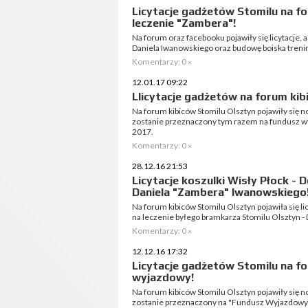
Licytacje gadżetów Stomilu na fo
leczenie "Zambera"!
Na forum oraz facebooku pojawiły się licytacje, 
Daniela Iwanowskiego oraz budowę boiska treni
Komentarzy: 0 »
12.01.17 09:22
Llicytacje gadżetów na forum kib
Na forum kibiców Stomilu Olsztyn pojawiły się n
zostanie przeznaczony tym razem na fundusz w
2017.
Komentarzy: 0 »
28.12.16 21:53
Licytacje koszulki Wisły Płock - 
Daniela "Zambera" Iwanowskiego
Na forum kibiców Stomilu Olsztyn pojawiła się li
na leczenie byłego bramkarza Stomilu Olsztyn -
Komentarzy: 0 »
12.12.16 17:32
Licytacje gadżetów Stomilu na f
wyjazdowy!
Na forum kibiców Stomilu Olsztyn pojawiły się n
zostanie przeznaczony na "Fundusz Wyjazdowy"