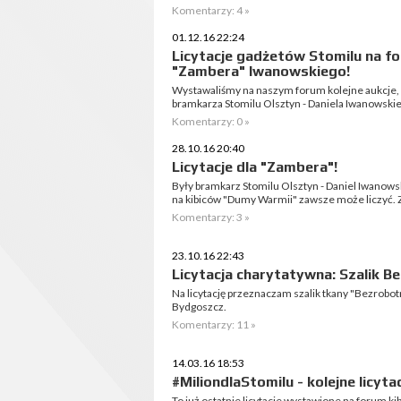
Komentarzy: 4 »
01.12.16 22:24
Licytacje gadżetów Stomilu na fo
"Zambera" Iwanowskiego!
Wystawaliśmy na naszym forum kolejne aukcje, 
bramkarza Stomilu Olsztyn - Daniela Iwanowski
Komentarzy: 0 »
28.10.16 20:40
Licytacje dla "Zambera"!
Były bramkarz Stomilu Olsztyn - Daniel Iwanow
na kibiców "Dumy Warmii" zawsze może liczyć. Z
Komentarzy: 3 »
23.10.16 22:43
Licytacja charytatywna: Szalik 
Na licytację przeznaczam szalik tkany "Bezrobotn
Bydgoszcz.
Komentarzy: 11 »
14.03.16 18:53
#MiliondlaStomilu - kolejne licyta
To już ostatnie licytacje wystawione na forum k