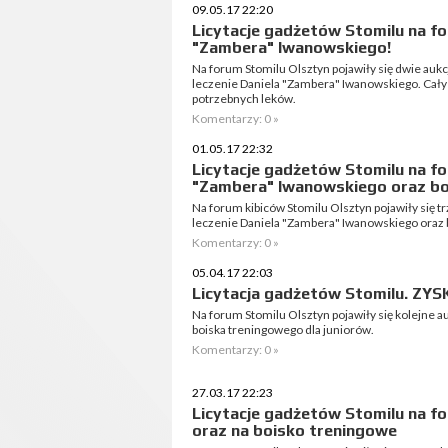
09.05.17 22:20
Licytacje gadżetów Stomilu na fo
"Zambera" Iwanowskiego!
Na forum Stomilu Olsztyn pojawiły się dwie aukc
leczenie Daniela "Zambera" Iwanowskiego. Cał
potrzebnych leków.
Komentarzy: 0 »
01.05.17 22:32
Licytacje gadżetów Stomilu na fo
"Zambera" Iwanowskiego oraz bo
Na forum kibiców Stomilu Olsztyn pojawiły się t
leczenie Daniela "Zambera" Iwanowskiego oraz 
Komentarzy: 0 »
05.04.17 22:03
Licytacja gadżetów Stomilu. Z
Na forum Stomilu Olsztyn pojawiły się kolejne 
boiska treningowego dla juniorów.
Komentarzy: 0 »
27.03.17 22:23
Licytacje gadżetów Stomilu na fo
oraz na boisko treningowe