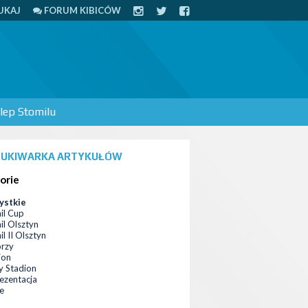
UKAJ
FORUM KIBICÓW
lep Stomilu
UKIWARKA ARTYKUŁÓW
orie
ystkie
il Cup
il Olsztyn
l II Olsztyn
orzy
ion
 Stadion
ezentacja
ce