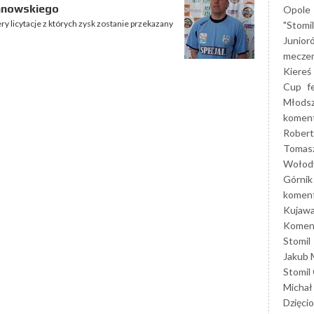
wanowskiego
Opole
ry licytacje z których zysk zostanie przekazany
"Stomi
Junior
mecze
Kiereś
Cup
f
Młods
koment
Robert
Tomas
Wołod
Górnik
koment
Kujaw
Koment
Stomil
Jakub 
Stomil
Michał
Dzięcio