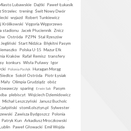
iasto Lubawskie
Dajtki
Paweł Łukasik
 Strzelec
trening
Świt Nowy Dwór
ecki
wyjazd
Robert Tunkiewicz
j Królikowski
Vęgoria Węgorzewo
 stadionu
Jacek Płuciennik
Znicz
ków
Ostróda
PZPN
Stal Rzeszów
Jegliński
Start Nidzica
Błękitni Pasym
Siemaszko
Polska U-15
Mazur Ełk
nia Kraków
Rafał Remisz
transfery
sy
konkurs
Wisła Puławy
Igor
ycki
Huragan Morąg
Polonia Pasłęk
Siedlce
Sokół Ostróda
Piotr Łysiak
 Mały
Olimpia Grudziądz
obóz
otowawczy
sparing
Pasym
Erwin Sak
kiba
plebiscyt
Wojciech Dziemidowicz
Michał Leszczyński
Janusz Bucholc
Czałpiński
stomil.olsztyn.pl
Sylwester
zewski
Zawisza Bydgoszcz
Polonia
Patryk Kun
Arkadiusz Mroczkowski
Lublin
Paweł Głowacki
Emil Wojda