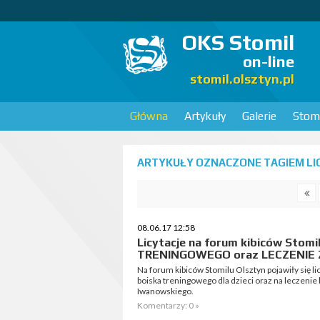
OKS Stomil
on-line
stomil.olsztyn.pl
Główna
Artykuły
Galerie
Stomi
ARTYKUŁY OZNACZONE TAGIEM LIC
08.06.17 12:58
Licytacje na forum kibiców Stom
TRENINGOWEGO oraz LECZENIE
Na forum kibiców Stomilu Olsztyn pojawiły się l
boiska treningowego dla dzieci oraz na leczenie
Iwanowskiego.
Komentarzy: 0 »