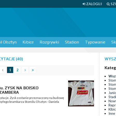
ZALOGUJ
SZ
l Olsztyn
Kibice
Rozgrywki
Stadion
Typowanie
Sk
YTACJE (40)
WYSZ
Kateg
1
2
Wsz
Stom
Stom
ilu. ZYSK NA BOISKO
Stomi
 ZAMBERA
Juni
Stad
icytacje. Zysk zostanie przeznaczony na budowę
Nowy
 byłego bramkarza Stomilu Olsztyn - Daniela
Repr
Kibi
Inne