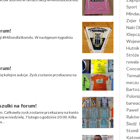
Sport
Mindau
Zejer
Naki O
orum!
Klepcz
cji #MiliondlaStomilu. W następnym tygodniu
Wojewó
Hutnik
Stróże
rywala
orum!
Concor
ię kolejne aukcje. Zysk zostanie przekazany na
Termal
meczu
Bartos
Poloni
barwac
szulki na forum!
Paweł 
yn. Całkowity zysk zostanie przekazany na konto
Raków
ię w niedzielę, 7 lutego o godzinie 20:00. Kilka
...
Śledź
Stomil 
Katow