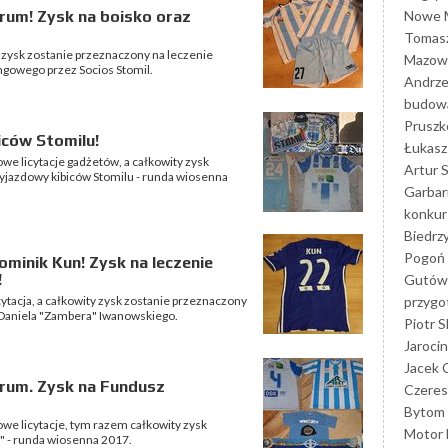
Nowe M
rum! Zysk na boisko oraz
Tomasz
a zysk zostanie przeznaczony na leczenie
Mazowi
ngowego przez Socios Stomil.
Andrze
budowa
Prusz
iców Stomilu!
Łukasz 
owe licytacje gadżetów, a całkowity zysk
Artur 
yjazdowy kibiców Stomilu - runda wiosenna
Garbar
konkur
Biedrz
Pogoń 
Dominik Kun! Zysk na leczenie
!
Gutów
przyg
cytacja, a całkowity zysk zostanie przeznaczony
 Daniela "Zambera" Iwanowskiego.
Piotr S
Jarocin
Jacek 
orum. Zysk na Fundusz
Czeres
Bytom
owe licytacje, tym razem całkowity zysk
Motor 
 - runda wiosenna 2017.