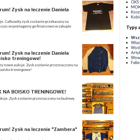
OKS 
MOKS
rum! Zysk na leczenie Daniela
Kos
Kobi
je. Całkowity zysk zostanie przekazany na
y czas wspomagamy go finansowo w zakupie
Typy 
Wsz
Wia
Wyda
Arty
rum! Zysk na leczenie Daniela
Wyw
isko treningowe!
Feli
rzy nowe aukcje. Zysk zostanie przeznaczony na
boisko treningowe!
YSK NA BOISKO TRENINGOWE!
aukcje. Zysk zostanie przeznaczony na budowę
rum! Zysk na leczenie "Zambera"