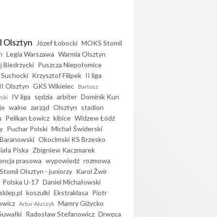
l Olsztyn
Józef Łobocki
MOKS Stomil
n
Legia Warszawa
Warmia Olsztyn
j Biedrzycki
Puszcza Niepołomice
 Suchocki
Krzysztof Filipek
II liga
II Olsztyn
GKS Wikielec
Bartosz
IV liga
sędzia
arbiter
Dominik Kun
ski
je
walne
zarząd
Olsztyn
stadion
u
Pelikan Łowicz
kibice
Widzew Łódź
y
Puchar Polski
Michał Świderski
Baranowski
Okocimski KS Brzesko
iała Piska
Zbigniew Kaczmarek
encja prasowa
wypowiedź
rozmowa
Stomil Olsztyn - juniorzy
Karol Żwir
Polska U-17
Daniel Michałowski
sklep.pl
koszulki
Ekstraklasa
Piotr
owicz
Mamry Giżycko
Artur Aluszyk
Suwałki
Radosław Stefanowicz
Drwęca