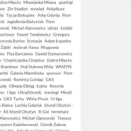
bre Miasto
Mławianka Mława
sparingi
ewo
Zin Stadion
wywiad
Arkadiusz
ki
Tęcza Biskupiec
Arka Gdynia
Piotr
cki
Jagiellonia Białystok
Piotr
ewski
Michał Alancewicz
ultras
Łódzki
portowy
Paweł Tomkiewicz
Grzegorz
Bytovia Bytów
licytacje
Adam Łopatko
 Ząbki
Jeziorak Iława
Mrągowia
wo
Pisa Barczewo
Dawid Szymonowicz
y
Chojniczanka Chojnice
Dobre Miasto
 Braniewo
Stal Stalowa Wola
WMZPN
artki
Galeria Warmińska
sponsor
Piotr
kowski
Rominta Gołdap
GKS
uda
Olimpia Elbląg
Łukta
Resovia
iec
I liga
Ultra(S)tomiL
treningi
Miedź
a
GKS Tychy
Wisła Płock
III liga
 Kielce
Lechia Gdańsk
Stomil Olsztyn -
y
AS Stomil Olsztyn
R-Gol
terminarz
Alancewicz
Michał Glanowski
Tomasz
Szymon Kaźmierowski
Górnik Zabrze
ie Lubin
Arkadiusz Czarnecki
Orange