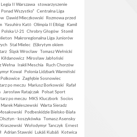
Legia II Warszawa
stowarzyszenie
l Ponad Wszystko"
Centralna Liga
ów
Dawid Mieczkowski
Rozmowa przed
m
Yasuhiro Katō
Olimpia II Elbląg
Kamil
Polska U-21
Chrobry Głogów
Stomil
elieton
Makroregionalna Liga Juniorów
zych
Stal Mielec
(S)krytym okiem
arz
Śląsk Wrocław
Tomasz Wełnicki
 Kiłdanowicz
Mirosław Jabłoński
z Wełna
Irakli Meschia
Ruch Chorzów
ymyr Kowal
Polonia Lidzbark Warmiński
 Polkowice
Zagłębie Sosnowiec
arz po meczu
Mariusz Borkowski
Rafał
a
Jarosław Ratajczak
Polsat Sport
arz po meczu
MKS Kluczbork
Socios
Marek Maleszewski
Warta Sieradz
Mosakowski
Podbeskidzie Bielsko-Biała
 Olsztyn - koszykówka
Tomasz Asensky
 Kraszewski
Wołodymyr Tanczyk
Ernest
ł
Adrian Stawski
Lukáš Kubáň
Kotwica