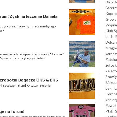
DKS Do
Barcz
Kopruc
rum! Zysk na leczenie Daniela
Głowa
Wypni
a zysk przeznaczymy na leczenie byłego
ego.
Klub S
Lech
Dolcan
Mrągo
karnet
ski znowu potrzebuje naszej pomocy. "Zamber"
apraszamy do licytacji gadżetów!
Zatoka
żółte k
Zającz
Stawig
Bezrobotni Bogacze OKS & BKS
Biskup
i Bogacze" - Stomil Olsztyn - Polonia
Legnic
Korona
kobiet
Paweł 
Ptak
cje na forum!
Zagłęb
ibiców Stomilu w ramach akcji #MiliondlaStomilu.