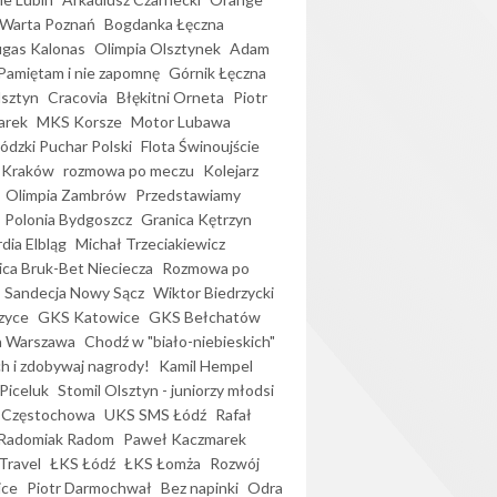
Warta Poznań
Bogdanka Łęczna
gas Kalonas
Olimpia Olsztynek
Adam
Pamiętam i nie zapomnę
Górnik Łęczna
lsztyn
Cracovia
Błękitni Orneta
Piotr
arek
MKS Korsze
Motor Lubawa
dzki Puchar Polski
Flota Świnoujście
 Kraków
rozmowa po meczu
Kolejarz
Olimpia Zambrów
Przedstawiamy
Polonia Bydgoszcz
Granica Kętrzyn
dia Elbląg
Michał Trzeciakiewicz
ica Bruk-Bet Nieciecza
Rozmowa po
Sandecja Nowy Sącz
Wiktor Biedrzycki
zyce
GKS Katowice
GKS Bełchatów
a Warszawa
Chodź w "biało-niebieskich"
h i zdobywaj nagrody!
Kamil Hempel
Piceluk
Stomil Olsztyn - juniorzy młodsi
 Częstochowa
UKS SMS Łódź
Rafał
Radomiak Radom
Paweł Kaczmarek
Travel
ŁKS Łódź
ŁKS Łomża
Rozwój
ice
Piotr Darmochwał
Bez napinki
Odra