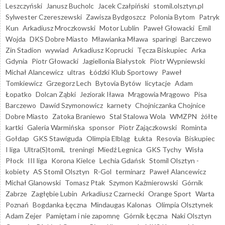
Leszczyński
Janusz Bucholc
Jacek Czałpiński
stomil.olsztyn.pl
Sylwester Czereszewski
Zawisza Bydgoszcz
Polonia Bytom
Patryk
Kun
Arkadiusz Mroczkowski
Motor Lublin
Paweł Głowacki
Emil
Wojda
DKS Dobre Miasto
Mławianka Mława
sparingi
Barczewo
Zin Stadion
wywiad
Arkadiusz Koprucki
Tęcza Biskupiec
Arka
Gdynia
Piotr Głowacki
Jagiellonia Białystok
Piotr Wypniewski
Michał Alancewicz
ultras
Łódzki Klub Sportowy
Paweł
Tomkiewicz
Grzegorz Lech
Bytovia Bytów
licytacje
Adam
Łopatko
Dolcan Ząbki
Jeziorak Iława
Mrągowia Mrągowo
Pisa
Barczewo
Dawid Szymonowicz
karnety
Chojniczanka Chojnice
Dobre Miasto
Zatoka Braniewo
Stal Stalowa Wola
WMZPN
żółte
kartki
Galeria Warmińska
sponsor
Piotr Zajączkowski
Rominta
Gołdap
GKS Stawiguda
Olimpia Elbląg
Łukta
Resovia
Biskupiec
I liga
Ultra(S)tomiL
treningi
Miedź Legnica
GKS Tychy
Wisła
Płock
III liga
Korona Kielce
Lechia Gdańsk
Stomil Olsztyn -
kobiety
AS Stomil Olsztyn
R-Gol
terminarz
Paweł Alancewicz
Michał Glanowski
Tomasz Ptak
Szymon Kaźmierowski
Górnik
Zabrze
Zagłębie Lubin
Arkadiusz Czarnecki
Orange Sport
Warta
Poznań
Bogdanka Łęczna
Mindaugas Kalonas
Olimpia Olsztynek
Adam Zejer
Pamiętam i nie zapomnę
Górnik Łęczna
Naki Olsztyn