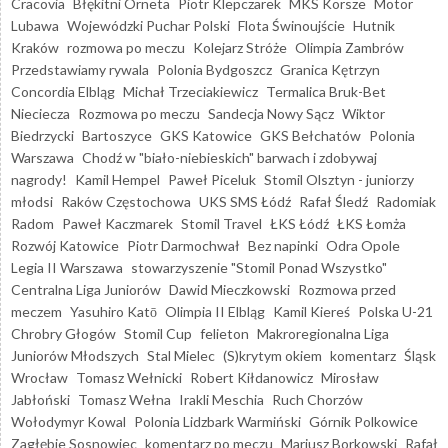
Cracovia
Błękitni Orneta
Piotr Klepczarek
MKS Korsze
Motor
Lubawa
Wojewódzki Puchar Polski
Flota Świnoujście
Hutnik
Kraków
rozmowa po meczu
Kolejarz Stróże
Olimpia Zambrów
Przedstawiamy rywala
Polonia Bydgoszcz
Granica Kętrzyn
Concordia Elbląg
Michał Trzeciakiewicz
Termalica Bruk-Bet
Nieciecza
Rozmowa po meczu
Sandecja Nowy Sącz
Wiktor
Biedrzycki
Bartoszyce
GKS Katowice
GKS Bełchatów
Polonia
Warszawa
Chodź w "biało-niebieskich" barwach i zdobywaj
nagrody!
Kamil Hempel
Paweł Piceluk
Stomil Olsztyn - juniorzy
młodsi
Raków Częstochowa
UKS SMS Łódź
Rafał Śledź
Radomiak
Radom
Paweł Kaczmarek
Stomil Travel
ŁKS Łódź
ŁKS Łomża
Rozwój Katowice
Piotr Darmochwał
Bez napinki
Odra Opole
Legia II Warszawa
stowarzyszenie "Stomil Ponad Wszystko"
Centralna Liga Juniorów
Dawid Mieczkowski
Rozmowa przed
meczem
Yasuhiro Katō
Olimpia II Elbląg
Kamil Kiereś
Polska U-21
Chrobry Głogów
Stomil Cup
felieton
Makroregionalna Liga
Juniorów Młodszych
Stal Mielec
(S)krytym okiem
komentarz
Śląsk
Wrocław
Tomasz Wełnicki
Robert Kiłdanowicz
Mirosław
Jabłoński
Tomasz Wełna
Irakli Meschia
Ruch Chorzów
Wołodymyr Kowal
Polonia Lidzbark Warmiński
Górnik Polkowice
Zagłębie Sosnowiec
komentarz po meczu
Mariusz Borkowski
Rafał