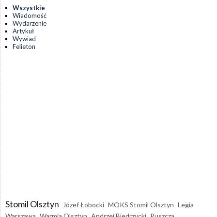
Wszystkie
Wiadomość
Wydarzenie
Artykuł
Wywiad
Felieton
Stomil Olsztyn
Józef Łobocki
MOKS Stomil Olsztyn
Legia
Warszawa
Warmia Olsztyn
Andrzej Biedrzycki
Puszcza