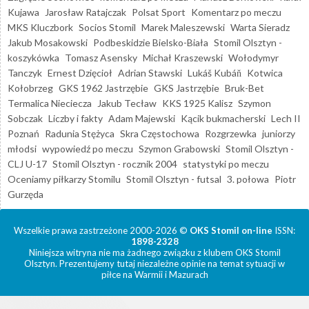
Kujawa
Jarosław Ratajczak
Polsat Sport
Komentarz po meczu
MKS Kluczbork
Socios Stomil
Marek Maleszewski
Warta Sieradz
Jakub Mosakowski
Podbeskidzie Bielsko-Biała
Stomil Olsztyn -
koszykówka
Tomasz Asensky
Michał Kraszewski
Wołodymyr
Tanczyk
Ernest Dzięcioł
Adrian Stawski
Lukáš Kubáň
Kotwica
Kołobrzeg
GKS 1962 Jastrzębie
GKS Jastrzębie
Bruk-Bet
Termalica Nieciecza
Jakub Tecław
KKS 1925 Kalisz
Szymon
Sobczak
Liczby i fakty
Adam Majewski
Kącik bukmacherski
Lech II
Poznań
Radunia Stężyca
Skra Częstochowa
Rozgrzewka
juniorzy
młodsi
wypowiedź po meczu
Szymon Grabowski
Stomil Olsztyn -
CLJ U-17
Stomil Olsztyn - rocznik 2004
statystyki po meczu
Oceniamy piłkarzy Stomilu
Stomil Olsztyn - futsal
3. połowa
Piotr
Gurzęda
Wszelkie prawa zastrzeżone 2000-2026 ©
OKS Stomil on-line
ISSN:
1898-2328
Niniejsza witryna nie ma żadnego związku z klubem OKS Stomil
Olsztyn. Prezentujemy tutaj niezależne opinie na temat sytuacji w
piłce na Warmii i Mazurach