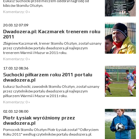
Łukasz Suchocki przed meczem odebrał nagrodę od
kibiców Stomilu Olsztyn.
Komentarzy: 0 »
20.03.12 07:09
Dwadozera.pl: Kaczmarek trenerem roku
2011
Zbigniew Kaczmarek, trener Stomilu Olsztyn, został uznany
przez czytelników portalu dwadozera.pl najlepszym
trenerem Warmii i Mazur w 2011 roku.
Komentarzy: 0 »
17.03.12 08:36
Suchocki piłkarzem roku 2011 portalu
dwadozera.pl
Łukasz Suchocki, zawodnik Stomilu Olsztyn, został uznany
przez czytelników portalu dwadozera.pl najlepszym
piłkarzem Warmii i Mazur w 2011 roku.
Komentarzy: 0 »
02.03.12 08:00
Piotr Łysiak wyróżniony przez
dwadozera.pl
Pomocnik Stomilu Olsztyn Piotr Łysiak został "Odkryciem
Roku 2011" według czytelników portalu dwadozera.pl.