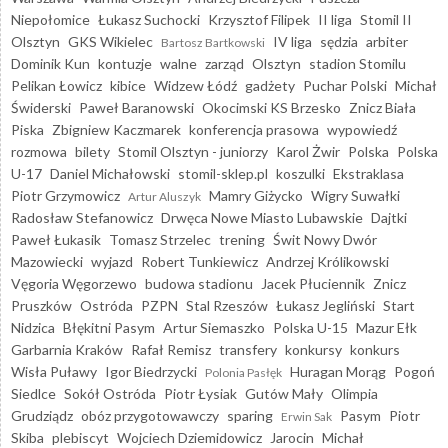
Niepołomice
Łukasz Suchocki
Krzysztof Filipek
II liga
Stomil II
Olsztyn
GKS Wikielec
IV liga
sędzia
arbiter
Bartosz Bartkowski
Dominik Kun
kontuzje
walne
zarząd
Olsztyn
stadion Stomilu
Pelikan Łowicz
kibice
Widzew Łódź
gadżety
Puchar Polski
Michał
Świderski
Paweł Baranowski
Okocimski KS Brzesko
Znicz Biała
Piska
Zbigniew Kaczmarek
konferencja prasowa
wypowiedź
rozmowa
bilety
Stomil Olsztyn - juniorzy
Karol Żwir
Polska
Polska
U-17
Daniel Michałowski
stomil-sklep.pl
koszulki
Ekstraklasa
Piotr Grzymowicz
Mamry Giżycko
Wigry Suwałki
Artur Aluszyk
Radosław Stefanowicz
Drwęca Nowe Miasto Lubawskie
Dajtki
Paweł Łukasik
Tomasz Strzelec
trening
Świt Nowy Dwór
Mazowiecki
wyjazd
Robert Tunkiewicz
Andrzej Królikowski
Vęgoria Węgorzewo
budowa stadionu
Jacek Płuciennik
Znicz
Pruszków
Ostróda
PZPN
Stal Rzeszów
Łukasz Jegliński
Start
Nidzica
Błękitni Pasym
Artur Siemaszko
Polska U-15
Mazur Ełk
Garbarnia Kraków
Rafał Remisz
transfery
konkursy
konkurs
Wisła Puławy
Igor Biedrzycki
Huragan Morąg
Pogoń
Polonia Pasłęk
Siedlce
Sokół Ostróda
Piotr Łysiak
Gutów Mały
Olimpia
Grudziądz
obóz przygotowawczy
sparing
Pasym
Piotr
Erwin Sak
Skiba
plebiscyt
Wojciech Dziemidowicz
Jarocin
Michał