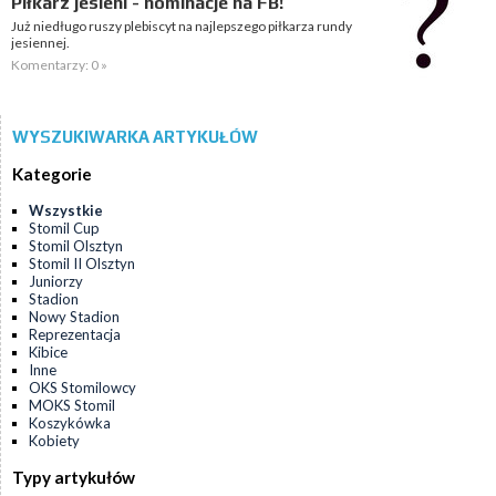
Piłkarz jesieni - nominacje na FB!
Już niedługo ruszy plebiscyt na najlepszego piłkarza rundy
jesiennej.
Komentarzy: 0 »
WYSZUKIWARKA ARTYKUŁÓW
Kategorie
Wszystkie
Stomil Cup
Stomil Olsztyn
Stomil II Olsztyn
Juniorzy
Stadion
Nowy Stadion
Reprezentacja
Kibice
Inne
OKS Stomilowcy
MOKS Stomil
Koszykówka
Kobiety
Typy artykułów