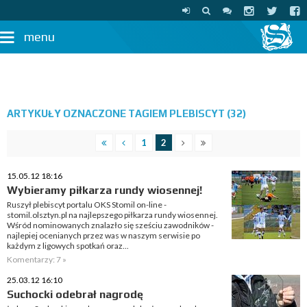
menu
ARTYKUŁY OZNACZONE TAGIEM PLEBISCYT (32)
1
2
15.05.12 18:16
Wybieramy piłkarza rundy wiosennej!
Ruszył plebiscyt portalu OKS Stomil on-line -
stomil.olsztyn.pl na najlepszego piłkarza rundy wiosennej.
Wśród nominowanych znalazło się sześciu zawodników -
najlepiej ocenianych przez was w naszym serwisie po
każdym z ligowych spotkań oraz...
Komentarzy: 7 »
25.03.12 16:10
Suchocki odebrał nagrodę