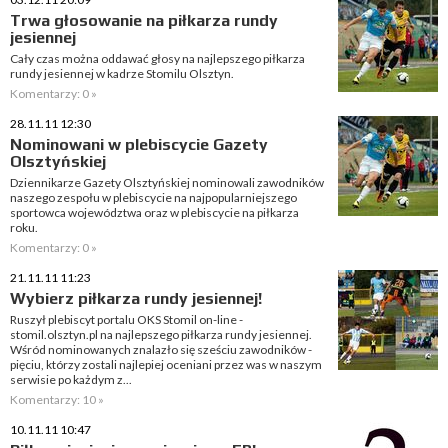
Trwa głosowanie na piłkarza rundy
jesiennej
Cały czas można oddawać głosy na najlepszego piłkarza
rundy jesiennej w kadrze Stomilu Olsztyn.
Komentarzy: 0 »
28.11.11 12:30
Nominowani w plebiscycie Gazety
Olsztyńskiej
Dziennikarze Gazety Olsztyńskiej nominowali zawodników
naszego zespołu w plebiscycie na najpopularniejszego
sportowca województwa oraz w plebiscycie na piłkarza
roku.
Komentarzy: 0 »
21.11.11 11:23
Wybierz piłkarza rundy jesiennej!
Ruszył plebiscyt portalu OKS Stomil on-line -
stomil.olsztyn.pl na najlepszego piłkarza rundy jesiennej.
Wśród nominowanych znalazło się sześciu zawodników -
pięciu, którzy zostali najlepiej oceniani przez was w naszym
serwisie po każdym z...
Komentarzy: 10 »
10.11.11 10:47