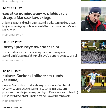
Komentarzy: 0 »
10.02.12 11:27
Łopatko nominowany w plebiscycie
Urzędu Marszałkowskiego
Adam Łopatko, drugi trener Stomilu Olsztyn może zostać
Najpopularniejszym Trenerem Młodzieżowym na Warmii i
Mazurach.
Komentarzy: 9 »
08.01.12 19:19
Ruszył plebiscyt dwadozera.pl
Trzech piłkarzy, trener oraz wydarzenie związane ze
Stomilem bierze udział w plebiscycie portalu dwadozera.pl.
Komentarzy: 0 »
12.12.11 15:41
Łukasz Suchocki piłkarzem rundy
jesiennej
Łukasz Suchocki został wybrany przez kibiców Stomilu
Olsztyn w plebiscycie stomil.olsztyn.pl najlepszym
piłkarzem rundy jesiennej (zdobył 49% wszystkich głosów).
Drugi był Krzysztof Filipek, a trzeci Paweł Baranowski.
Komentarzy: 4 »
03.12.11 20:09