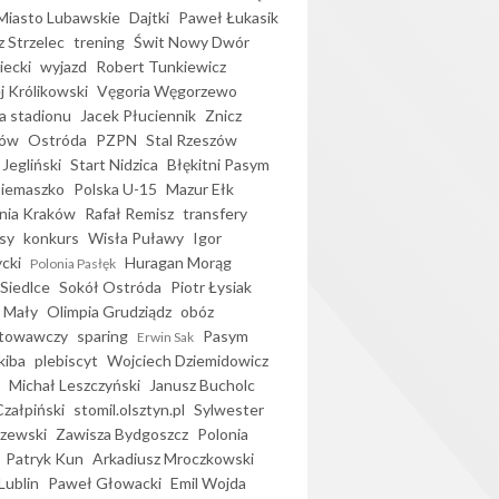
iasto Lubawskie
Dajtki
Paweł Łukasik
 Strzelec
trening
Świt Nowy Dwór
ecki
wyjazd
Robert Tunkiewicz
j Królikowski
Vęgoria Węgorzewo
 stadionu
Jacek Płuciennik
Znicz
ków
Ostróda
PZPN
Stal Rzeszów
Jegliński
Start Nidzica
Błękitni Pasym
Siemaszko
Polska U-15
Mazur Ełk
nia Kraków
Rafał Remisz
transfery
sy
konkurs
Wisła Puławy
Igor
ycki
Huragan Morąg
Polonia Pasłęk
Siedlce
Sokół Ostróda
Piotr Łysiak
 Mały
Olimpia Grudziądz
obóz
otowawczy
sparing
Pasym
Erwin Sak
kiba
plebiscyt
Wojciech Dziemidowicz
Michał Leszczyński
Janusz Bucholc
Czałpiński
stomil.olsztyn.pl
Sylwester
zewski
Zawisza Bydgoszcz
Polonia
Patryk Kun
Arkadiusz Mroczkowski
Lublin
Paweł Głowacki
Emil Wojda