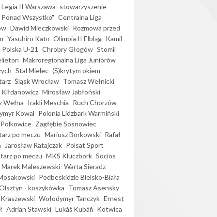
Legia II Warszawa
stowarzyszenie
l Ponad Wszystko"
Centralna Liga
ów
Dawid Mieczkowski
Rozmowa przed
m
Yasuhiro Katō
Olimpia II Elbląg
Kamil
Polska U-21
Chrobry Głogów
Stomil
elieton
Makroregionalna Liga Juniorów
zych
Stal Mielec
(S)krytym okiem
arz
Śląsk Wrocław
Tomasz Wełnicki
 Kiłdanowicz
Mirosław Jabłoński
z Wełna
Irakli Meschia
Ruch Chorzów
ymyr Kowal
Polonia Lidzbark Warmiński
 Polkowice
Zagłębie Sosnowiec
arz po meczu
Mariusz Borkowski
Rafał
a
Jarosław Ratajczak
Polsat Sport
arz po meczu
MKS Kluczbork
Socios
Marek Maleszewski
Warta Sieradz
Mosakowski
Podbeskidzie Bielsko-Biała
 Olsztyn - koszykówka
Tomasz Asensky
 Kraszewski
Wołodymyr Tanczyk
Ernest
ł
Adrian Stawski
Lukáš Kubáň
Kotwica