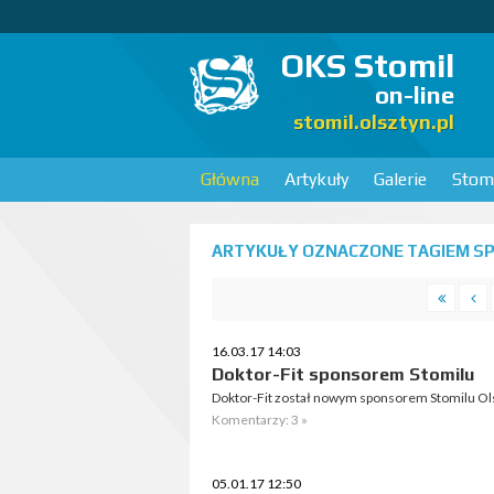
OKS Stomil
on-line
stomil.olsztyn.pl
Główna
Artykuły
Galerie
Stomi
ARTYKUŁY OZNACZONE TAGIEM SP
16.03.17 14:03
Doktor-Fit sponsorem Stomilu
Doktor-Fit został nowym sponsorem Stomilu Olszt
Komentarzy: 3 »
05.01.17 12:50