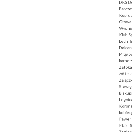
DKS Do
Barcz
Kopruc
Głowa
Wypni
Klub S
Lech
Dolcan
Mrągo
karnet
Zatoka
żółte k
Zającz
Stawig
Biskup
Legnic
Korona
kobiet
Paweł 
Ptak
Zagłęb