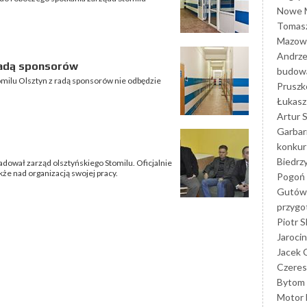
Nowe M
Tomasz
Mazowi
Andrze
radą sponsorów
budowa
omilu Olsztyn z radą sponsorów nie odbędzie
Prusz
Łukasz 
Artur 
Garbar
konkur
Biedrz
dował zarząd olsztyńskiego Stomilu. Oficjalnie
e nad organizacją swojej pracy.
Pogoń 
Gutów
przyg
Piotr S
Jarocin
Jacek 
Czeres
Bytom
Motor 