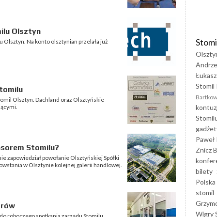
ilu Olsztyn
Stomi
Olsztyn. Na konto olsztynian przelała już
Olszty
Andrze
Łukasz
Stomil 
tomilu
Bartkow
mil Olsztyn. Dachland oraz Olsztyńskie
kontuz
jącymi.
Stomil
gadżet
Paweł 
nsorem Stomilu?
Znicz B
ie zapowiedział powołanie Olsztyńskiej Spółki
konfer
powstania w Olsztynie kolejnej galerii handlowej.
bilety
Polska
stomil-
Grzym
orów
Wigry 
do roboczego spotkania zarządu Stomilu