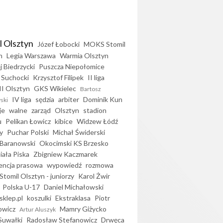
l Olsztyn
Józef Łobocki
MOKS Stomil
n
Legia Warszawa
Warmia Olsztyn
j Biedrzycki
Puszcza Niepołomice
 Suchocki
Krzysztof Filipek
II liga
II Olsztyn
GKS Wikielec
Bartosz
IV liga
sędzia
arbiter
Dominik Kun
ski
je
walne
zarząd
Olsztyn
stadion
u
Pelikan Łowicz
kibice
Widzew Łódź
y
Puchar Polski
Michał Świderski
Baranowski
Okocimski KS Brzesko
iała Piska
Zbigniew Kaczmarek
encja prasowa
wypowiedź
rozmowa
Stomil Olsztyn - juniorzy
Karol Żwir
Polska U-17
Daniel Michałowski
sklep.pl
koszulki
Ekstraklasa
Piotr
owicz
Mamry Giżycko
Artur Aluszyk
Suwałki
Radosław Stefanowicz
Drwęca