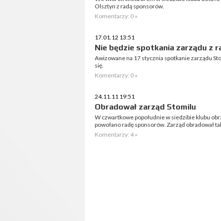
Olsztyn z radą sponsorów.
Komentarzy: 0 »
17.01.12 13:51
Nie będzie spotkania zarządu z 
Awizowane na 17 stycznia spotkanie zarządu St
się.
Komentarzy: 0 »
24.11.11 19:51
Obradował zarząd Stomilu
W czwartkowe popołudnie w siedzibie klubu obra
powołano radę sponsorów. Zarząd obradował takż
Komentarzy: 4 »