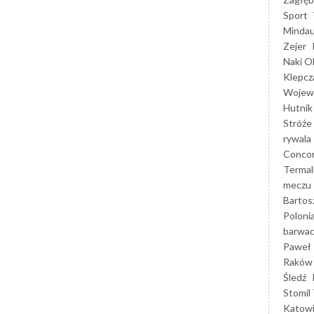
Sport
Mindau
Zejer
Naki O
Klepcz
Wojewó
Hutnik
Stróże
rywala
Concor
Termal
meczu
Bartos
Poloni
barwac
Paweł 
Raków
Śledź
Stomil 
Katow