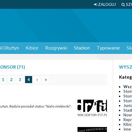
ZALOGUJ
SZ
l Olsztyn
Kibice
Rozgrywki
Stadion
Typowanie
Sk
ONSOR (71)
WYSZ
Kateg
1
2
3
4
Wsz
Stom
Stom
Stomi
Juni
yn. Będzie posiadał status "biało-niebieski".
Stad
Nowy
Repr
Kibi
Inne