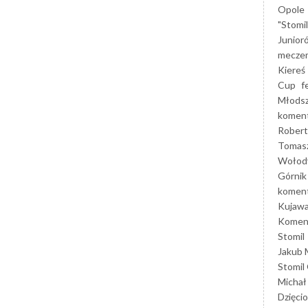
Opole
"Stomi
Junior
mecze
Kiereś
Cup
f
Młods
koment
Robert
Tomas
Wołod
Górnik
koment
Kujaw
Koment
Stomil
Jakub 
Stomil
Michał
Dzięcio