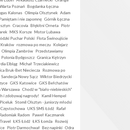
Warta Poznań
Bogdanka Łęczna
gas Kalonas
Olimpia Olsztynek
Adam
Pamiętam i nie zapomnę
Górnik Łęczna
lsztyn
Cracovia
Błękitni Orneta
Piotr
arek
MKS Korsze
Motor Lubawa
dzki Puchar Polski
Flota Świnoujście
 Kraków
rozmowa po meczu
Kolejarz
Olimpia Zambrów
Przedstawiamy
Polonia Bydgoszcz
Granica Kętrzyn
dia Elbląg
Michał Trzeciakiewicz
ica Bruk-Bet Nieciecza
Rozmowa po
Sandecja Nowy Sącz
Wiktor Biedrzycki
zyce
GKS Katowice
GKS Bełchatów
a Warszawa
Chodź w "biało-niebieskich"
h i zdobywaj nagrody!
Kamil Hempel
Piceluk
Stomil Olsztyn - juniorzy młodsi
 Częstochowa
UKS SMS Łódź
Rafał
Radomiak Radom
Paweł Kaczmarek
Travel
ŁKS Łódź
ŁKS Łomża
Rozwój
ice
Piotr Darmochwał
Bez napinki
Odra