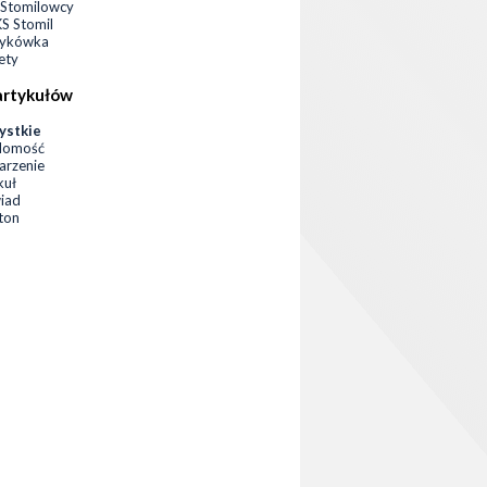
Stomilowcy
 Stomil
zykówka
ety
artykułów
ystkie
domość
rzenie
kuł
iad
eton