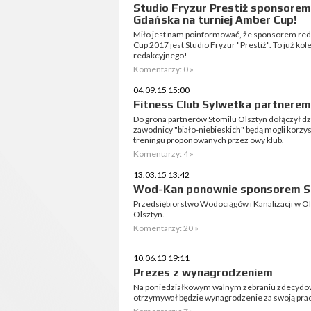
Studio Fryzur Prestiż sponsorem
Gdańska na turniej Amber Cup!
Miło jest nam poinformować, że sponsorem red
Cup 2017 jest Studio Fryzur "Prestiż". To już k
redakcyjnego!
Komentarzy: 0 »
04.09.15 15:00
Fitness Club Sylwetka partnerem
Do grona partnerów Stomilu Olsztyn dołączył dzis
zawodnicy "biało-niebieskich" będą mogli korzys
treningu proponowanych przez owy klub.
Komentarzy: 4 »
13.03.15 13:42
Wod-Kan ponownie sponsorem S
Przedsiębiorstwo Wodociągów i Kanalizacji w O
Olsztyn.
Komentarzy: 20 »
10.06.13 19:11
Prezes z wynagrodzeniem
Na poniedziałkowym walnym zebraniu zdecydowa
otrzymywał będzie wynagrodzenie za swoją prac