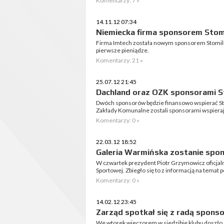
Komentarzy: 7 »
14.11.12 07:34
Niemiecka firma sponsorem Stom
Firma Imtech została nowym sponsorem Stomilu 
pierwsze pieniądze.
Komentarzy: 21 »
25.07.12 21:45
Dachland oraz OZK sponsorami S
Dwóch sponsorów będzie finansowo wspierać Sto
Zakłady Komunalne zostali sponsorami wspiera
Komentarzy: 0 »
22.03.12 18:52
Galeria Warmińska zostanie spo
W czwartek prezydent Piotr Grzymowicz oficjaln
Sportowej. Zbiegło się to z informacją na temat 
Komentarzy: 0 »
14.02.12 23:45
Zarząd spotkał się z radą spons
We wtorek wieczorem w siedzibie klubu doszło 