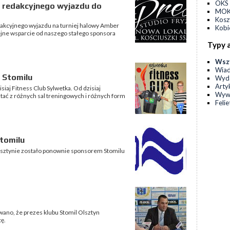
OKS 
 redakcyjnego wyjazdu do
MOKS
Kos
akcyjnego wyjazdu na turniej halowy Amber
Kobi
olejne wsparcie od naszego stałego sponsora
Typy 
Wsz
Wia
 Stomilu
Wyda
Arty
iaj Fitness Club Sylwetka. Od dzisiaj
Wyw
tać z różnych sal treningowych i różnych form
Feli
tomilu
lsztynie zostało ponownie sponsorem Stomilu
no, że prezes klubu Stomil Olsztyn
ę.