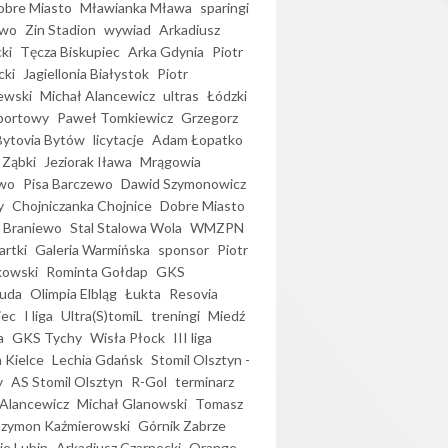
bre Miasto
Mławianka Mława
sparingi
ewo
Zin Stadion
wywiad
Arkadiusz
ki
Tęcza Biskupiec
Arka Gdynia
Piotr
cki
Jagiellonia Białystok
Piotr
ewski
Michał Alancewicz
ultras
Łódzki
portowy
Paweł Tomkiewicz
Grzegorz
Bytovia Bytów
licytacje
Adam Łopatko
 Ząbki
Jeziorak Iława
Mrągowia
wo
Pisa Barczewo
Dawid Szymonowicz
y
Chojniczanka Chojnice
Dobre Miasto
 Braniewo
Stal Stalowa Wola
WMZPN
artki
Galeria Warmińska
sponsor
Piotr
kowski
Rominta Gołdap
GKS
uda
Olimpia Elbląg
Łukta
Resovia
iec
I liga
Ultra(S)tomiL
treningi
Miedź
a
GKS Tychy
Wisła Płock
III liga
 Kielce
Lechia Gdańsk
Stomil Olsztyn -
y
AS Stomil Olsztyn
R-Gol
terminarz
Alancewicz
Michał Glanowski
Tomasz
Szymon Kaźmierowski
Górnik Zabrze
ie Lubin
Arkadiusz Czarnecki
Orange