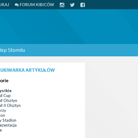
UKAJ
FORUM KIBICÓW
lep Stomilu
UKIWARKA ARTYKUŁÓW
orie
ystkie
il Cup
il Olsztyn
l II Olsztyn
orzy
ion
 Stadion
ezentacja
ce