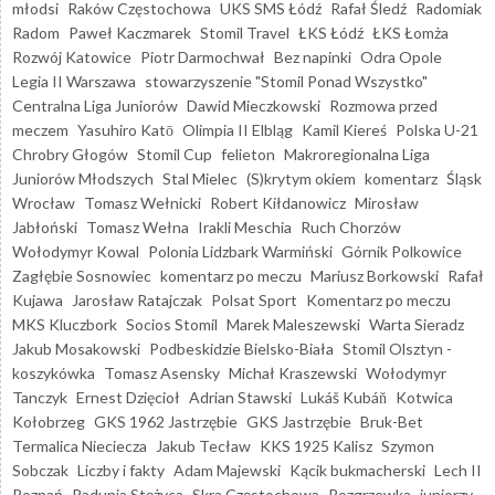
młodsi
Raków Częstochowa
UKS SMS Łódź
Rafał Śledź
Radomiak
Radom
Paweł Kaczmarek
Stomil Travel
ŁKS Łódź
ŁKS Łomża
Rozwój Katowice
Piotr Darmochwał
Bez napinki
Odra Opole
Legia II Warszawa
stowarzyszenie "Stomil Ponad Wszystko"
Centralna Liga Juniorów
Dawid Mieczkowski
Rozmowa przed
meczem
Yasuhiro Katō
Olimpia II Elbląg
Kamil Kiereś
Polska U-21
Chrobry Głogów
Stomil Cup
felieton
Makroregionalna Liga
Juniorów Młodszych
Stal Mielec
(S)krytym okiem
komentarz
Śląsk
Wrocław
Tomasz Wełnicki
Robert Kiłdanowicz
Mirosław
Jabłoński
Tomasz Wełna
Irakli Meschia
Ruch Chorzów
Wołodymyr Kowal
Polonia Lidzbark Warmiński
Górnik Polkowice
Zagłębie Sosnowiec
komentarz po meczu
Mariusz Borkowski
Rafał
Kujawa
Jarosław Ratajczak
Polsat Sport
Komentarz po meczu
MKS Kluczbork
Socios Stomil
Marek Maleszewski
Warta Sieradz
Jakub Mosakowski
Podbeskidzie Bielsko-Biała
Stomil Olsztyn -
koszykówka
Tomasz Asensky
Michał Kraszewski
Wołodymyr
Tanczyk
Ernest Dzięcioł
Adrian Stawski
Lukáš Kubáň
Kotwica
Kołobrzeg
GKS 1962 Jastrzębie
GKS Jastrzębie
Bruk-Bet
Termalica Nieciecza
Jakub Tecław
KKS 1925 Kalisz
Szymon
Sobczak
Liczby i fakty
Adam Majewski
Kącik bukmacherski
Lech II
Poznań
Radunia Stężyca
Skra Częstochowa
Rozgrzewka
juniorzy