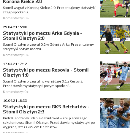
Korona Kielce 2:0
Stomil wygrał z Koroną Kielce 2:0. Prezentujemy statystyki
z tego spotkania.
Komentarzy: 0 »
25.04.21 15:00
Statystyki po meczu Arka Gdynia -
Stomil Olsztyn 2:0
Stomil Olsztyn przegrał 0:2 w Gdyni z Arką. Prezentujemy
statystyki po tym meczu.
Komentarzy: 0 »
17.04.21 17:12
Statystyki po meczu Resovia - Stomil
Olsztyn 1:0
Stomil Olsztyn przegrał na wyjeździe 0:1 z Resovią.
Przedstawiamy statystyki po tym spotkaniu.
Komentarzy: 0 »
10.04.21 18:33
Statystyki po meczu GKS Bełchatów -
Stomil Olsztyn 2:3
Piotr Klepczarek udanie debiutował w roli pierwszego
szkoleniowca Stomil Olsztyn. Przedstawiamy statystyki po
wygranej 3:2 z GKS-em Bełchatów.
Komentarzy: 0 »