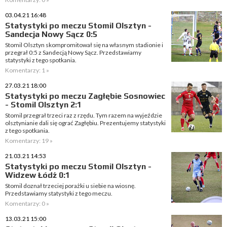
03.04.21 16:48
Statystyki po meczu Stomil Olsztyn -
Sandecja Nowy Sącz 0:5
Stomil Olsztyn skompromitował się na własnym stadionie i
przegrał 0:5 z Sandecją Nowy Sącz. Przedstawiamy
statystyki z tego spotkania.
Komentarzy: 1 »
27.03.21 18:00
Statystyki po meczu Zagłębie Sosnowiec
- Stomil Olsztyn 2:1
Stomil przegrał trzeci raz z rzędu. Tym razem na wyjeździe
olsztynianie dali się ograć Zagłębiu. Prezentujemy statystyki
z tego spotkania.
Komentarzy: 19 »
21.03.21 14:53
Statystyki po meczu Stomil Olsztyn -
Widzew Łódź 0:1
Stomil doznał trzeciej porażki u siebie na wiosnę.
Przedstawiamy statystyki z tego meczu.
Komentarzy: 0 »
13.03.21 15:00