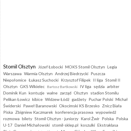
Stomil Olsztyn
Józef Łobocki
MOKS Stomil Olsztyn
Legia
Warszawa
Warmia Olsztyn
Andrzej Biedrzycki
Puszcza
Niepołomice
Łukasz Suchocki
Krzysztof Filipek
II liga
Stomil II
Olsztyn
GKS Wikielec
IV liga
sędzia
arbiter
Bartosz Bartkowski
Dominik Kun
kontuzje
walne
zarząd
Olsztyn
stadion Stomilu
Pelikan Łowicz
kibice
Widzew Łódź
gadżety
Puchar Polski
Michał
Świderski
Paweł Baranowski
Okocimski KS Brzesko
Znicz Biała
Piska
Zbigniew Kaczmarek
konferencja prasowa
wypowiedź
rozmowa
bilety
Stomil Olsztyn - juniorzy
Karol Żwir
Polska
Polska
U-17
Daniel Michałowski
stomil-sklep.pl
koszulki
Ekstraklasa