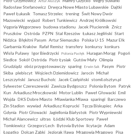
Piotr Grzymowicz
Mamry Giżycko
Wigry Suwałki
Artur Aluszyk
Radosław Stefanowicz
Drwęca Nowe Miasto Lubawskie
Dajtki
Paweł Łukasik
Tomasz Strzelec
trening
Świt Nowy Dwór
Mazowiecki
wyjazd
Robert Tunkiewicz
Andrzej Królikowski
Vęgoria Węgorzewo
budowa stadionu
Jacek Płuciennik
Znicz
Pruszków
Ostróda
PZPN
Stal Rzeszów
Łukasz Jegliński
Start
Nidzica
Błękitni Pasym
Artur Siemaszko
Polska U-15
Mazur Ełk
Garbarnia Kraków
Rafał Remisz
transfery
konkursy
konkurs
Wisła Puławy
Igor Biedrzycki
Huragan Morąg
Pogoń
Polonia Pasłęk
Siedlce
Sokół Ostróda
Piotr Łysiak
Gutów Mały
Olimpia
Grudziądz
obóz przygotowawczy
sparing
Pasym
Piotr
Erwin Sak
Skiba
plebiscyt
Wojciech Dziemidowicz
Jarocin
Michał
Leszczyński
Janusz Bucholc
Jacek Czałpiński
stomil.olsztyn.pl
Sylwester Czereszewski
Zawisza Bydgoszcz
Polonia Bytom
Patryk
Kun
Arkadiusz Mroczkowski
Motor Lublin
Paweł Głowacki
Emil
Wojda
DKS Dobre Miasto
Mławianka Mława
sparingi
Barczewo
Zin Stadion
wywiad
Arkadiusz Koprucki
Tęcza Biskupiec
Arka
Gdynia
Piotr Głowacki
Jagiellonia Białystok
Piotr Wypniewski
Michał Alancewicz
ultras
Łódzki Klub Sportowy
Paweł
Tomkiewicz
Grzegorz Lech
Bytovia Bytów
licytacje
Adam
Łopatko
Dolcan Ząbki
Jeziorak Iława
Mrągowia Mrągowo
Pisa