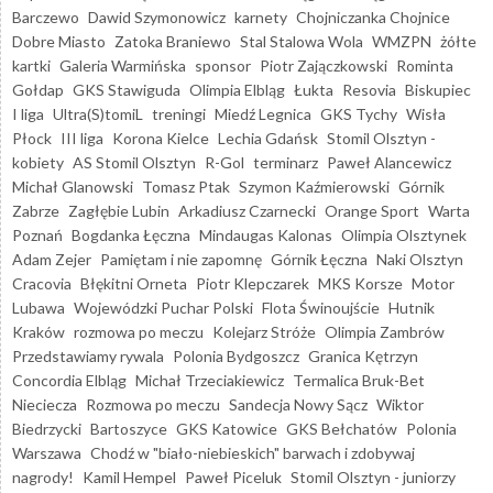
Barczewo
Dawid Szymonowicz
karnety
Chojniczanka Chojnice
Dobre Miasto
Zatoka Braniewo
Stal Stalowa Wola
WMZPN
żółte
kartki
Galeria Warmińska
sponsor
Piotr Zajączkowski
Rominta
Gołdap
GKS Stawiguda
Olimpia Elbląg
Łukta
Resovia
Biskupiec
I liga
Ultra(S)tomiL
treningi
Miedź Legnica
GKS Tychy
Wisła
Płock
III liga
Korona Kielce
Lechia Gdańsk
Stomil Olsztyn -
kobiety
AS Stomil Olsztyn
R-Gol
terminarz
Paweł Alancewicz
Michał Glanowski
Tomasz Ptak
Szymon Kaźmierowski
Górnik
Zabrze
Zagłębie Lubin
Arkadiusz Czarnecki
Orange Sport
Warta
Poznań
Bogdanka Łęczna
Mindaugas Kalonas
Olimpia Olsztynek
Adam Zejer
Pamiętam i nie zapomnę
Górnik Łęczna
Naki Olsztyn
Cracovia
Błękitni Orneta
Piotr Klepczarek
MKS Korsze
Motor
Lubawa
Wojewódzki Puchar Polski
Flota Świnoujście
Hutnik
Kraków
rozmowa po meczu
Kolejarz Stróże
Olimpia Zambrów
Przedstawiamy rywala
Polonia Bydgoszcz
Granica Kętrzyn
Concordia Elbląg
Michał Trzeciakiewicz
Termalica Bruk-Bet
Nieciecza
Rozmowa po meczu
Sandecja Nowy Sącz
Wiktor
Biedrzycki
Bartoszyce
GKS Katowice
GKS Bełchatów
Polonia
Warszawa
Chodź w "biało-niebieskich" barwach i zdobywaj
nagrody!
Kamil Hempel
Paweł Piceluk
Stomil Olsztyn - juniorzy