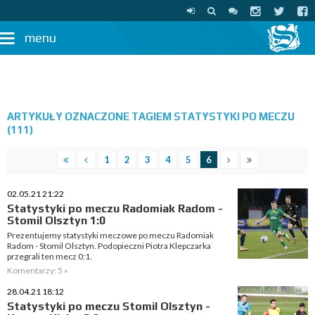
menu
ARTYKUŁY OZNACZONE TAGIEM STATYSTYKI PO MECZU
(111)
1
2
3
4
5
6
02.05.21 21:22
Statystyki po meczu Radomiak Radom -
Stomil Olsztyn 1:0
Prezentujemy statystyki meczowe po meczu Radomiak
Radom - Stomil Olsztyn. Podopieczni Piotra Klepczarka
przegrali ten mecz 0:1.
Komentarzy: 5 »
28.04.21 18:12
Statystyki po meczu Stomil Olsztyn -