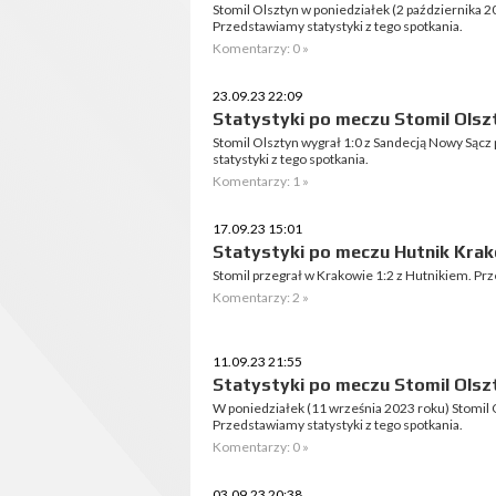
Stomil Olsztyn w poniedziałek (2 października 2
Przedstawiamy statystyki z tego spotkania.
Komentarzy: 0 »
23.09.23 22:09
Statystyki po meczu Stomil Olsz
Stomil Olsztyn wygrał 1:0 z Sandecją Nowy Sącz
statystyki z tego spotkania.
Komentarzy: 1 »
17.09.23 15:01
Statystyki po meczu Hutnik Krakó
Stomil przegrał w Krakowie 1:2 z Hutnikiem. Prz
Komentarzy: 2 »
11.09.23 21:55
Statystyki po meczu Stomil Olszt
W poniedziałek (11 września 2023 roku) Stomil 
Przedstawiamy statystyki z tego spotkania.
Komentarzy: 0 »
03.09.23 20:38