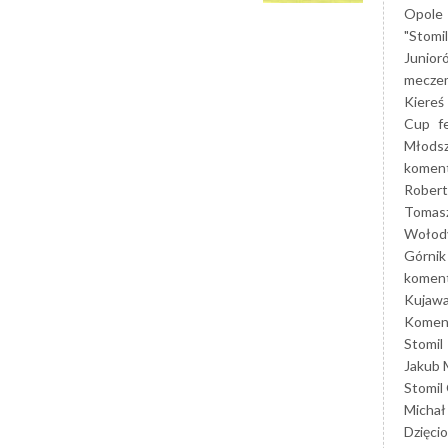
Opole
"Stomi
Junior
mecze
Kiereś
Cup
f
Młods
koment
Robert
Tomas
Wołod
Górnik
koment
Kujaw
Koment
Stomil
Jakub 
Stomil
Michał
Dzięcio