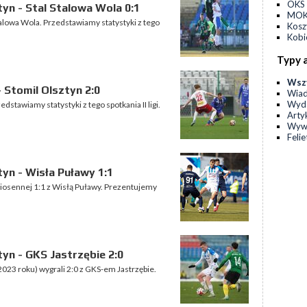
OKS 
yn - Stal Stalowa Wola 0:1
MOKS
Stalowa Wola. Przedstawiamy statystyki z tego
Kos
Kobi
Typy 
Wsz
 Stomil Olsztyn 2:0
Wia
Wyda
dstawiamy statystyki z tego spotkania II ligi.
Arty
Wyw
Feli
yn - Wisła Puławy 1:1
osennej 1:1 z Wisłą Puławy. Prezentujemy
yn - GKS Jastrzębie 2:0
2023 roku) wygrali 2:0 z GKS-em Jastrzębie.