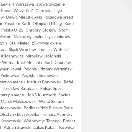
Legia II Warszawa
stowarzyszenie
l Ponad Wszystko"
Centralna Liga
ów
Dawid Mieczkowski
Rozmowa przed
m
Yasuhiro Katō
Olimpia II Elbląg
Kamil
Polska U-21
Chrobry Głogów
Stomil
elieton
Makroregionalna Liga Juniorów
zych
Stal Mielec
(S)krytym okiem
arz
Śląsk Wrocław
Tomasz Wełnicki
 Kiłdanowicz
Mirosław Jabłoński
z Wełna
Irakli Meschia
Ruch Chorzów
ymyr Kowal
Polonia Lidzbark Warmiński
 Polkowice
Zagłębie Sosnowiec
arz po meczu
Mariusz Borkowski
Rafał
a
Jarosław Ratajczak
Polsat Sport
arz po meczu
MKS Kluczbork
Socios
Marek Maleszewski
Warta Sieradz
Mosakowski
Podbeskidzie Bielsko-Biała
 Olsztyn - koszykówka
Tomasz Asensky
 Kraszewski
Wołodymyr Tanczyk
Ernest
ł
Adrian Stawski
Lukáš Kubáň
Kotwica