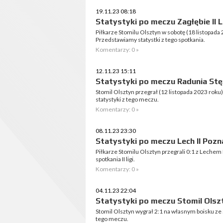
19.11.23 08:18
Statystyki po meczu Zagłębie II L
Piłkarze Stomilu Olsztyn w sobotę (18 listopada 2
Przedstawiamy statystki z tego spotkania.
Komentarzy: 0 »
12.11.23 15:11
Statystyki po meczu Radunia Stęż
Stomil Olsztyn przegrał (12 listopada 2023 roku
statystyki z tego meczu.
Komentarzy: 0 »
08.11.23 23:30
Statystyki po meczu Lech II Pozn
Piłkarze Stomilu Olsztyn przegrali 0:1 z Lechem 
spotkania II ligi.
Komentarzy: 0 »
04.11.23 22:04
Statystyki po meczu Stomil Olsz
Stomil Olsztyn wygrał 2:1 na własnym boisku ze
tego meczu.