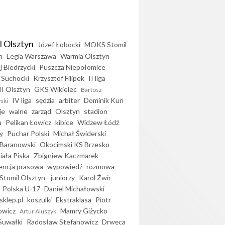
l Olsztyn
Józef Łobocki
MOKS Stomil
n
Legia Warszawa
Warmia Olsztyn
j Biedrzycki
Puszcza Niepołomice
 Suchocki
Krzysztof Filipek
II liga
II Olsztyn
GKS Wikielec
Bartosz
IV liga
sędzia
arbiter
Dominik Kun
ski
je
walne
zarząd
Olsztyn
stadion
u
Pelikan Łowicz
kibice
Widzew Łódź
y
Puchar Polski
Michał Świderski
Baranowski
Okocimski KS Brzesko
iała Piska
Zbigniew Kaczmarek
encja prasowa
wypowiedź
rozmowa
Stomil Olsztyn - juniorzy
Karol Żwir
Polska U-17
Daniel Michałowski
sklep.pl
koszulki
Ekstraklasa
Piotr
owicz
Mamry Giżycko
Artur Aluszyk
Suwałki
Radosław Stefanowicz
Drwęca