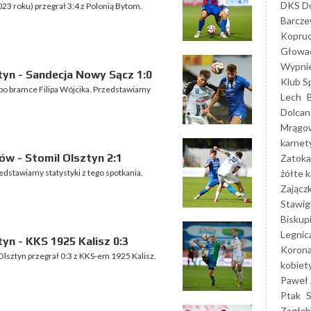
DKS Do
023 roku) przegrał 3:4 z Polonią Bytom.
Barcz
Kopruc
Głowa
Wypni
tyn - Sandecja Nowy Sącz 1:0
Klub S
 po bramce Filipa Wójcika. Przedstawiamy
Lech
Dolcan
Mrągo
karnet
w - Stomil Olsztyn 2:1
Zatoka
żółte k
edstawiamy statystyki z tego spotkania.
Zającz
Stawig
Biskup
Legnic
yn - KKS 1925 Kalisz 0:3
Korona
Olsztyn przegrał 0:3 z KKS-em 1925 Kalisz.
kobiet
Paweł 
Ptak
Zagłęb