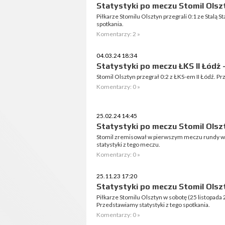
Statystyki po meczu Stomil Olszt
Piłkarze Stomilu Olsztyn przegrali 0:1 ze Stalą 
spotkania.
Komentarzy: 2 »
04.03.24 18:34
Statystyki po meczu ŁKS II Łódź -
Stomil Olsztyn przegrał 0:2 z ŁKS-em II Łódź. Prze
Komentarzy: 0 »
25.02.24 14:45
Statystyki po meczu Stomil Olszt
Stomil zremisował w pierwszym meczu rundy wi
statystyki z tego meczu.
Komentarzy: 0 »
25.11.23 17:20
Statystyki po meczu Stomil Olszt
Piłkarze Stomilu Olsztyn w sobotę (25 listopada 
Przedstawiamy statystyki z tego spotkania.
Komentarzy: 0 »