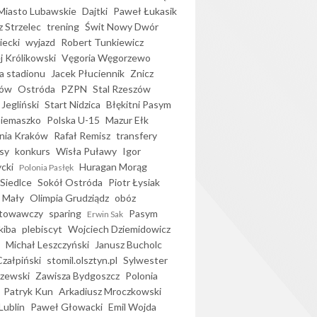
iasto Lubawskie
Dajtki
Paweł Łukasik
 Strzelec
trening
Świt Nowy Dwór
ecki
wyjazd
Robert Tunkiewicz
j Królikowski
Vęgoria Węgorzewo
 stadionu
Jacek Płuciennik
Znicz
ków
Ostróda
PZPN
Stal Rzeszów
Jegliński
Start Nidzica
Błękitni Pasym
Siemaszko
Polska U-15
Mazur Ełk
nia Kraków
Rafał Remisz
transfery
sy
konkurs
Wisła Puławy
Igor
ycki
Huragan Morąg
Polonia Pasłęk
Siedlce
Sokół Ostróda
Piotr Łysiak
 Mały
Olimpia Grudziądz
obóz
otowawczy
sparing
Pasym
Erwin Sak
kiba
plebiscyt
Wojciech Dziemidowicz
Michał Leszczyński
Janusz Bucholc
Czałpiński
stomil.olsztyn.pl
Sylwester
zewski
Zawisza Bydgoszcz
Polonia
Patryk Kun
Arkadiusz Mroczkowski
Lublin
Paweł Głowacki
Emil Wojda