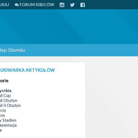
UKAJ
FORUM KIBICÓW
lep Stomilu
UKIWARKA ARTYKUŁÓW
orie
ystkie
il Cup
il Olsztyn
l II Olsztyn
orzy
ion
 Stadion
ezentacja
ce