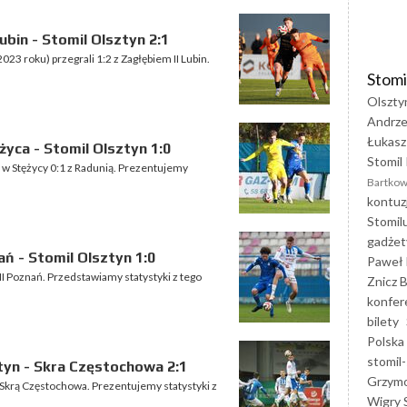
ubin - Stomil Olsztyn 2:1
023 roku) przegrali 1:2 z Zagłębiem II Lubin.
Stomi
Olszty
Andrze
Łukasz
yca - Stomil Olsztyn 1:0
Stomil 
) w Stężycy 0:1 z Radunią. Prezentujemy
Bartkow
kontuz
Stomil
gadżet
ań - Stomil Olsztyn 1:0
Paweł 
II Poznań. Przedstawiamy statystyki z tego
Znicz B
konfer
bilety
Polska
stomil-
tyn - Skra Częstochowa 2:1
Grzym
 Skrą Częstochowa. Prezentujemy statystyki z
Wigry 