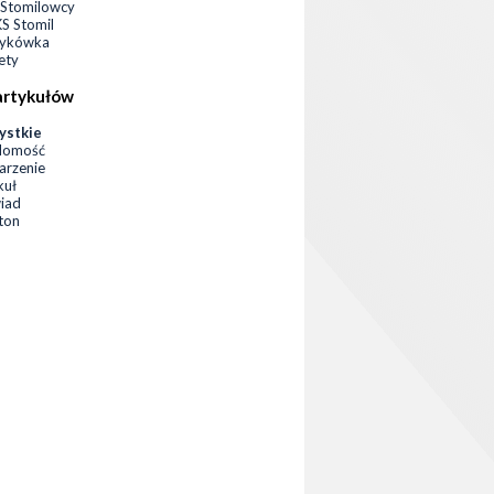
Stomilowcy
 Stomil
zykówka
ety
artykułów
ystkie
domość
rzenie
kuł
iad
eton