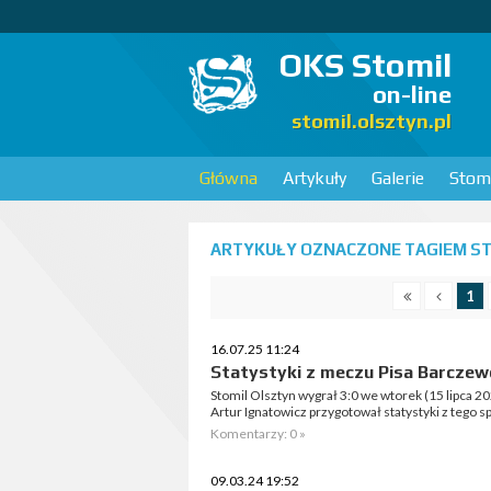
OKS Stomil
on-line
stomil.olsztyn.pl
Główna
Artykuły
Galerie
Stomi
ARTYKUŁY OZNACZONE TAGIEM STA
1
16.07.25 11:24
Statystyki z meczu Pisa Barczewo
Stomil Olsztyn wygrał 3:0 we wtorek (15 lipca 2
Artur Ignatowicz przygotował statystyki z tego s
Komentarzy: 0 »
09.03.24 19:52