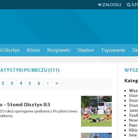
ZALOGUJ
SZ
l Olsztyn
Kibice
Rozgrywki
Stadion
Typowanie
Sk
TYSTYKI PO MECZU (111)
WYSZ
Kateg
2
3
4
5
6
Wsz
Stom
Stom
 - Stomil Olsztyn 0:3
Stomi
Juni
025 roku) sparingowe spotkanie z Pisą Barczewo.
Stad
potkania.
Nowy
Repr
Kibi
Inne