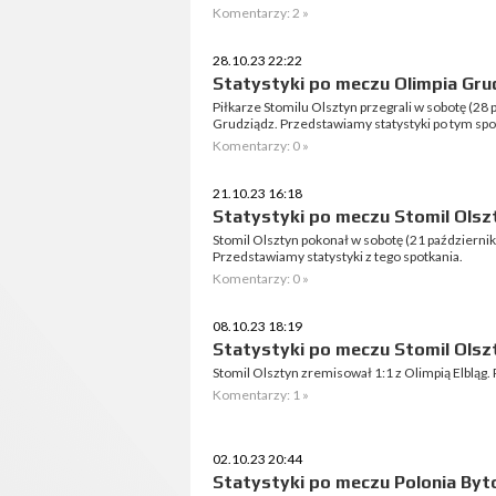
Komentarzy: 2 »
28.10.23 22:22
Statystyki po meczu Olimpia Grudz
Piłkarze Stomilu Olsztyn przegrali w sobotę (28 
Grudziądz. Przedstawiamy statystyki po tym spo
Komentarzy: 0 »
21.10.23 16:18
Statystyki po meczu Stomil Olsz
Stomil Olsztyn pokonał w sobotę (21 październi
Przedstawiamy statystyki z tego spotkania.
Komentarzy: 0 »
08.10.23 18:19
Statystyki po meczu Stomil Olszt
Stomil Olsztyn zremisował 1:1 z Olimpią Elbląg.
Komentarzy: 1 »
02.10.23 20:44
Statystyki po meczu Polonia Byto