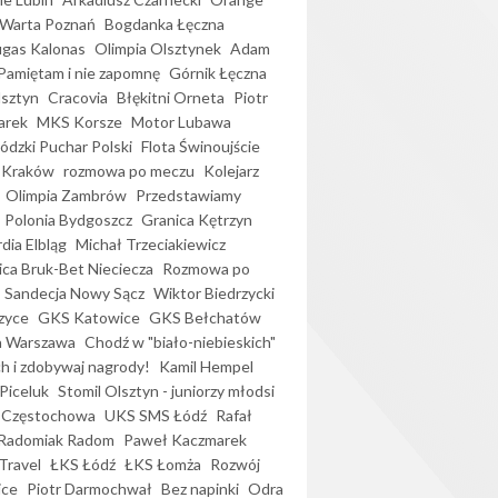
Warta Poznań
Bogdanka Łęczna
gas Kalonas
Olimpia Olsztynek
Adam
Pamiętam i nie zapomnę
Górnik Łęczna
lsztyn
Cracovia
Błękitni Orneta
Piotr
arek
MKS Korsze
Motor Lubawa
dzki Puchar Polski
Flota Świnoujście
 Kraków
rozmowa po meczu
Kolejarz
Olimpia Zambrów
Przedstawiamy
Polonia Bydgoszcz
Granica Kętrzyn
dia Elbląg
Michał Trzeciakiewicz
ica Bruk-Bet Nieciecza
Rozmowa po
Sandecja Nowy Sącz
Wiktor Biedrzycki
zyce
GKS Katowice
GKS Bełchatów
a Warszawa
Chodź w "biało-niebieskich"
h i zdobywaj nagrody!
Kamil Hempel
Piceluk
Stomil Olsztyn - juniorzy młodsi
 Częstochowa
UKS SMS Łódź
Rafał
Radomiak Radom
Paweł Kaczmarek
Travel
ŁKS Łódź
ŁKS Łomża
Rozwój
ice
Piotr Darmochwał
Bez napinki
Odra