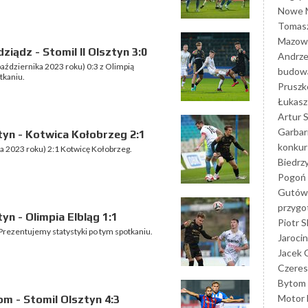
Nowe M
Tomasz
Mazowi
iądz - Stomil II Olsztyn 3:0
Andrze
października 2023 roku) 0:3 z Olimpią
budowa
tkaniu.
Prusz
Łukasz 
Artur 
Garbar
tyn - Kotwica Kołobrzeg 2:1
konkur
ka 2023 roku) 2:1 Kotwicę Kołobrzeg.
Biedrz
Pogoń 
Gutów
przyg
yn - Olimpia Elbląg 1:1
Piotr S
 Prezentujemy statystyki po tym spotkaniu.
Jarocin
Jacek 
Czeres
Bytom
Motor 
m - Stomil Olsztyn 4:3