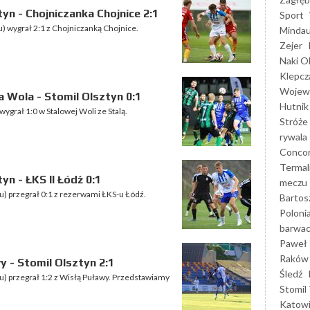
yn - Chojniczanka Chojnice 2:1
Sport
u) wygrał 2:1 z Chojniczanką Chojnice.
Mindau
Zejer
Naki O
Klepcz
Wojewó
 Wola - Stomil Olsztyn 0:1
Hutnik
wygrał 1:0 w Stalowej Woli ze Stalą.
Stróże
rywala
Concor
Termal
n - ŁKS II Łódź 0:1
meczu
ku) przegrał 0:1 z rezerwami ŁKS-u Łódź.
Bartos
Poloni
barwac
Paweł 
Raków
 - Stomil Olsztyn 2:1
Śledź
ku) przegrał 1:2 z Wisłą Puławy. Przedstawiamy
Stomil 
Katow