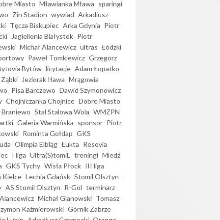
bre Miasto
Mławianka Mława
sparingi
ewo
Zin Stadion
wywiad
Arkadiusz
ki
Tęcza Biskupiec
Arka Gdynia
Piotr
cki
Jagiellonia Białystok
Piotr
ewski
Michał Alancewicz
ultras
Łódzki
portowy
Paweł Tomkiewicz
Grzegorz
Bytovia Bytów
licytacje
Adam Łopatko
 Ząbki
Jeziorak Iława
Mrągowia
wo
Pisa Barczewo
Dawid Szymonowicz
y
Chojniczanka Chojnice
Dobre Miasto
 Braniewo
Stal Stalowa Wola
WMZPN
artki
Galeria Warmińska
sponsor
Piotr
kowski
Rominta Gołdap
GKS
uda
Olimpia Elbląg
Łukta
Resovia
iec
I liga
Ultra(S)tomiL
treningi
Miedź
a
GKS Tychy
Wisła Płock
III liga
 Kielce
Lechia Gdańsk
Stomil Olsztyn -
y
AS Stomil Olsztyn
R-Gol
terminarz
Alancewicz
Michał Glanowski
Tomasz
Szymon Kaźmierowski
Górnik Zabrze
ie Lubin
Arkadiusz Czarnecki
Orange