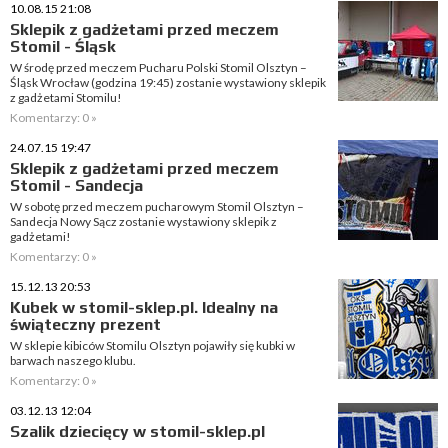
10.08.15 21:08
Sklepik z gadżetami przed meczem
Stomil - Śląsk
W środę przed meczem Pucharu Polski Stomil Olsztyn –
Śląsk Wrocław (godzina 19:45) zostanie wystawiony sklepik
z gadżetami Stomilu!
Komentarzy: 0 »
24.07.15 19:47
Sklepik z gadżetami przed meczem
Stomil - Sandecja
W sobotę przed meczem pucharowym Stomil Olsztyn –
Sandecja Nowy Sącz zostanie wystawiony sklepik z
gadżetami!
Komentarzy: 0 »
15.12.13 20:53
Kubek w stomil-sklep.pl. Idealny na
świąteczny prezent
W sklepie kibiców Stomilu Olsztyn pojawiły się kubki w
barwach naszego klubu.
Komentarzy: 0 »
03.12.13 12:04
Szalik dziecięcy w stomil-sklep.pl