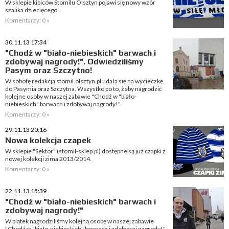
W sklepie kibiców Stomilu Olsztyn pojawi się nowy wzór
szalika dziecięcego.
Komentarzy: 0 »
30.11.13 17:34
"Chodź w "biało-niebieskich" barwach i
zdobywaj nagrody!". Odwiedziliśmy
Pasym oraz Szczytno!
W sobotę redakcja stomil.olsztyn.pl udała się na wycieczkę
do Pasymia oraz Szczytna. Wszystko po to, żeby nagrodzić
kolejne osoby w naszej zabawie "Chodź w "biało-
niebieskich" barwach i zdobywaj nagrody!".
Komentarzy: 0 »
29.11.13 20:16
Nowa kolekcja czapek
W sklepie "Sektor" (stomil-sklep.pl) dostępne są już czapki z
nowej kolekcji zima 2013/2014.
Komentarzy: 0 »
22.11.13 15:39
"Chodź w "biało-niebieskich" barwach i
zdobywaj nagrody!"
W piątek nagrodziliśmy kolejną osobę w naszej zabawie
"Chodź w "biało-niebieskich" barwach i zdobywaj nagrody!".