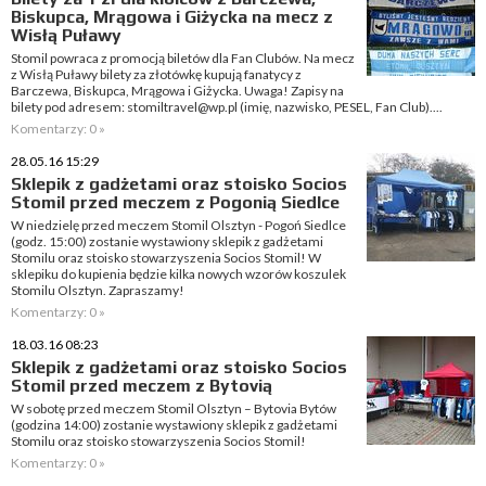
Biskupca, Mrągowa i Giżycka na mecz z
Wisłą Puławy
Stomil powraca z promocją biletów dla Fan Clubów. Na mecz
z Wisłą Puławy bilety za złotówkę kupują fanatycy z
Barczewa, Biskupca, Mrągowa i Giżycka. Uwaga! Zapisy na
bilety pod adresem: stomiltravel@wp.pl (imię, nazwisko, PESEL, Fan Club)....
Komentarzy: 0 »
28.05.16 15:29
Sklepik z gadżetami oraz stoisko Socios
Stomil przed meczem z Pogonią Siedlce
W niedzielę przed meczem Stomil Olsztyn - Pogoń Siedlce
(godz. 15:00) zostanie wystawiony sklepik z gadżetami
Stomilu oraz stoisko stowarzyszenia Socios Stomil! W
sklepiku do kupienia będzie kilka nowych wzorów koszulek
Stomilu Olsztyn. Zapraszamy!
Komentarzy: 0 »
18.03.16 08:23
Sklepik z gadżetami oraz stoisko Socios
Stomil przed meczem z Bytovią
W sobotę przed meczem Stomil Olsztyn – Bytovia Bytów
(godzina 14:00) zostanie wystawiony sklepik z gadżetami
Stomilu oraz stoisko stowarzyszenia Socios Stomil!
Komentarzy: 0 »