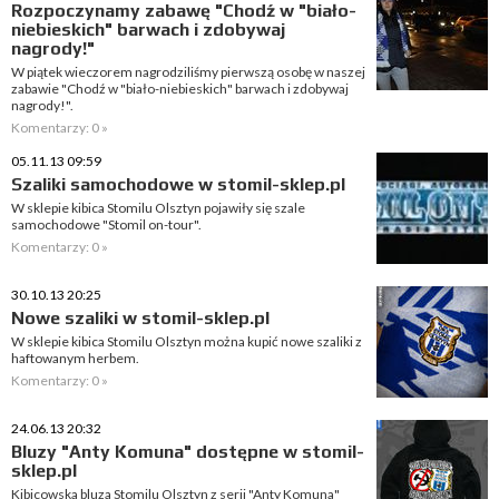
Rozpoczynamy zabawę "Chodź w "biało-
niebieskich" barwach i zdobywaj
nagrody!"
W piątek wieczorem nagrodziliśmy pierwszą osobę w naszej
zabawie "Chodź w "biało-niebieskich" barwach i zdobywaj
nagrody!".
Komentarzy: 0 »
05.11.13 09:59
Szaliki samochodowe w stomil-sklep.pl
W sklepie kibica Stomilu Olsztyn pojawiły się szale
samochodowe "Stomil on-tour".
Komentarzy: 0 »
30.10.13 20:25
Nowe szaliki w stomil-sklep.pl
W sklepie kibica Stomilu Olsztyn można kupić nowe szaliki z
haftowanym herbem.
Komentarzy: 0 »
24.06.13 20:32
Bluzy "Anty Komuna" dostępne w stomil-
sklep.pl
Kibicowska bluza Stomilu Olsztyn z serii "Anty Komuna"