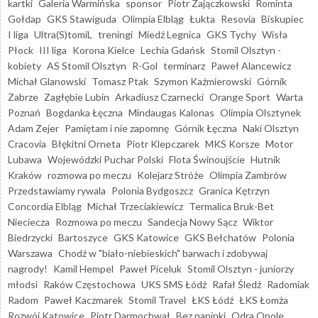
kartki
Galeria Warmińska
sponsor
Piotr Zajączkowski
Rominta
Gołdap
GKS Stawiguda
Olimpia Elbląg
Łukta
Resovia
Biskupiec
I liga
Ultra(S)tomiL
treningi
Miedź Legnica
GKS Tychy
Wisła
Płock
III liga
Korona Kielce
Lechia Gdańsk
Stomil Olsztyn -
kobiety
AS Stomil Olsztyn
R-Gol
terminarz
Paweł Alancewicz
Michał Glanowski
Tomasz Ptak
Szymon Kaźmierowski
Górnik
Zabrze
Zagłębie Lubin
Arkadiusz Czarnecki
Orange Sport
Warta
Poznań
Bogdanka Łęczna
Mindaugas Kalonas
Olimpia Olsztynek
Adam Zejer
Pamiętam i nie zapomnę
Górnik Łęczna
Naki Olsztyn
Cracovia
Błękitni Orneta
Piotr Klepczarek
MKS Korsze
Motor
Lubawa
Wojewódzki Puchar Polski
Flota Świnoujście
Hutnik
Kraków
rozmowa po meczu
Kolejarz Stróże
Olimpia Zambrów
Przedstawiamy rywala
Polonia Bydgoszcz
Granica Kętrzyn
Concordia Elbląg
Michał Trzeciakiewicz
Termalica Bruk-Bet
Nieciecza
Rozmowa po meczu
Sandecja Nowy Sącz
Wiktor
Biedrzycki
Bartoszyce
GKS Katowice
GKS Bełchatów
Polonia
Warszawa
Chodź w "biało-niebieskich" barwach i zdobywaj
nagrody!
Kamil Hempel
Paweł Piceluk
Stomil Olsztyn - juniorzy
młodsi
Raków Częstochowa
UKS SMS Łódź
Rafał Śledź
Radomiak
Radom
Paweł Kaczmarek
Stomil Travel
ŁKS Łódź
ŁKS Łomża
Rozwój Katowice
Piotr Darmochwał
Bez napinki
Odra Opole