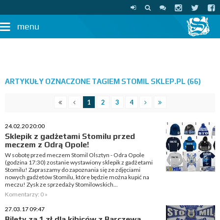
menu
ARTYKUŁY OZNACZONE TAGIEM STOMIL SKLEP.PL (66)
1
2
3
4
24.02.20 20:00
Sklepik z gadżetami Stomilu przed
meczem z Odrą Opole!
W sobotę przed meczem Stomil Olsztyn - Odra Opole
(godzina 17:30) zostanie wystawiony sklepik z gadżetami
Stomilu! Zapraszamy do zapoznania się ze zdjęciami
nowych gadżetów Stomilu, które będzie można kupić na
meczu! Zysk ze sprzedaży Stomilowskich...
Komentarzy: 0 »
27.03.17 09:47
Bilety za 1 zł dla kibiców z Barczewa,