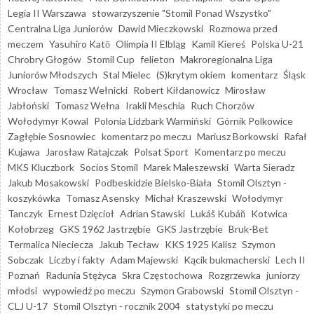
Legia II Warszawa
stowarzyszenie "Stomil Ponad Wszystko"
Centralna Liga Juniorów
Dawid Mieczkowski
Rozmowa przed
meczem
Yasuhiro Katō
Olimpia II Elbląg
Kamil Kiereś
Polska U-21
Chrobry Głogów
Stomil Cup
felieton
Makroregionalna Liga
Juniorów Młodszych
Stal Mielec
(S)krytym okiem
komentarz
Śląsk
Wrocław
Tomasz Wełnicki
Robert Kiłdanowicz
Mirosław
Jabłoński
Tomasz Wełna
Irakli Meschia
Ruch Chorzów
Wołodymyr Kowal
Polonia Lidzbark Warmiński
Górnik Polkowice
Zagłębie Sosnowiec
komentarz po meczu
Mariusz Borkowski
Rafał
Kujawa
Jarosław Ratajczak
Polsat Sport
Komentarz po meczu
MKS Kluczbork
Socios Stomil
Marek Maleszewski
Warta Sieradz
Jakub Mosakowski
Podbeskidzie Bielsko-Biała
Stomil Olsztyn -
koszykówka
Tomasz Asensky
Michał Kraszewski
Wołodymyr
Tanczyk
Ernest Dzięcioł
Adrian Stawski
Lukáš Kubáň
Kotwica
Kołobrzeg
GKS 1962 Jastrzębie
GKS Jastrzębie
Bruk-Bet
Termalica Nieciecza
Jakub Tecław
KKS 1925 Kalisz
Szymon
Sobczak
Liczby i fakty
Adam Majewski
Kącik bukmacherski
Lech II
Poznań
Radunia Stężyca
Skra Częstochowa
Rozgrzewka
juniorzy
młodsi
wypowiedź po meczu
Szymon Grabowski
Stomil Olsztyn -
CLJ U-17
Stomil Olsztyn - rocznik 2004
statystyki po meczu