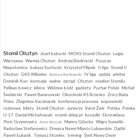
Stomil Olsztyn
Józef Łobocki
MOKS Stomil Olsztyn
Legia
Warszawa
Warmia Olsztyn
Andrzej Biedrzycki
Puszcza
Niepołomice
Łukasz Suchocki
Krzysztof Filipek
II liga
Stomil II
Olsztyn
GKS Wikielec
IV liga
sędzia
arbiter
Bartosz Bartkowski
Dominik Kun
kontuzje
walne
zarząd
Olsztyn
stadion Stomilu
Pelikan Łowicz
kibice
Widzew Łódź
gadżety
Puchar Polski
Michał
Świderski
Paweł Baranowski
Okocimski KS Brzesko
Znicz Biała
Piska
Zbigniew Kaczmarek
konferencja prasowa
wypowiedź
rozmowa
bilety
Stomil Olsztyn - juniorzy
Karol Żwir
Polska
Polska
U-17
Daniel Michałowski
stomil-sklep.pl
koszulki
Ekstraklasa
Piotr Grzymowicz
Mamry Giżycko
Wigry Suwałki
Artur Aluszyk
Radosław Stefanowicz
Drwęca Nowe Miasto Lubawskie
Dajtki
Paweł Łukasik
Tomasz Strzelec
trening
Świt Nowy Dwór