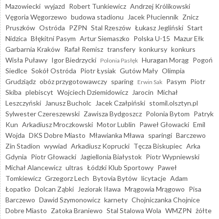
Mazowiecki
wyjazd
Robert Tunkiewicz
Andrzej Królikowski
Vęgoria Węgorzewo
budowa stadionu
Jacek Płuciennik
Znicz
Pruszków
Ostróda
PZPN
Stal Rzeszów
Łukasz Jegliński
Start
Nidzica
Błękitni Pasym
Artur Siemaszko
Polska U-15
Mazur Ełk
Garbarnia Kraków
Rafał Remisz
transfery
konkursy
konkurs
Wisła Puławy
Igor Biedrzycki
Huragan Morąg
Pogoń
Polonia Pasłęk
Siedlce
Sokół Ostróda
Piotr Łysiak
Gutów Mały
Olimpia
Grudziądz
obóz przygotowawczy
sparing
Pasym
Piotr
Erwin Sak
Skiba
plebiscyt
Wojciech Dziemidowicz
Jarocin
Michał
Leszczyński
Janusz Bucholc
Jacek Czałpiński
stomil.olsztyn.pl
Sylwester Czereszewski
Zawisza Bydgoszcz
Polonia Bytom
Patryk
Kun
Arkadiusz Mroczkowski
Motor Lublin
Paweł Głowacki
Emil
Wojda
DKS Dobre Miasto
Mławianka Mława
sparingi
Barczewo
Zin Stadion
wywiad
Arkadiusz Koprucki
Tęcza Biskupiec
Arka
Gdynia
Piotr Głowacki
Jagiellonia Białystok
Piotr Wypniewski
Michał Alancewicz
ultras
Łódzki Klub Sportowy
Paweł
Tomkiewicz
Grzegorz Lech
Bytovia Bytów
licytacje
Adam
Łopatko
Dolcan Ząbki
Jeziorak Iława
Mrągowia Mrągowo
Pisa
Barczewo
Dawid Szymonowicz
karnety
Chojniczanka Chojnice
Dobre Miasto
Zatoka Braniewo
Stal Stalowa Wola
WMZPN
żółte