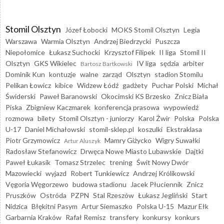
Stomil Olsztyn
Józef Łobocki
MOKS Stomil Olsztyn
Legia
Warszawa
Warmia Olsztyn
Andrzej Biedrzycki
Puszcza
Niepołomice
Łukasz Suchocki
Krzysztof Filipek
II liga
Stomil II
Olsztyn
GKS Wikielec
IV liga
sędzia
arbiter
Bartosz Bartkowski
Dominik Kun
kontuzje
walne
zarząd
Olsztyn
stadion Stomilu
Pelikan Łowicz
kibice
Widzew Łódź
gadżety
Puchar Polski
Michał
Świderski
Paweł Baranowski
Okocimski KS Brzesko
Znicz Biała
Piska
Zbigniew Kaczmarek
konferencja prasowa
wypowiedź
rozmowa
bilety
Stomil Olsztyn - juniorzy
Karol Żwir
Polska
Polska
U-17
Daniel Michałowski
stomil-sklep.pl
koszulki
Ekstraklasa
Piotr Grzymowicz
Mamry Giżycko
Wigry Suwałki
Artur Aluszyk
Radosław Stefanowicz
Drwęca Nowe Miasto Lubawskie
Dajtki
Paweł Łukasik
Tomasz Strzelec
trening
Świt Nowy Dwór
Mazowiecki
wyjazd
Robert Tunkiewicz
Andrzej Królikowski
Vęgoria Węgorzewo
budowa stadionu
Jacek Płuciennik
Znicz
Pruszków
Ostróda
PZPN
Stal Rzeszów
Łukasz Jegliński
Start
Nidzica
Błękitni Pasym
Artur Siemaszko
Polska U-15
Mazur Ełk
Garbarnia Kraków
Rafał Remisz
transfery
konkursy
konkurs