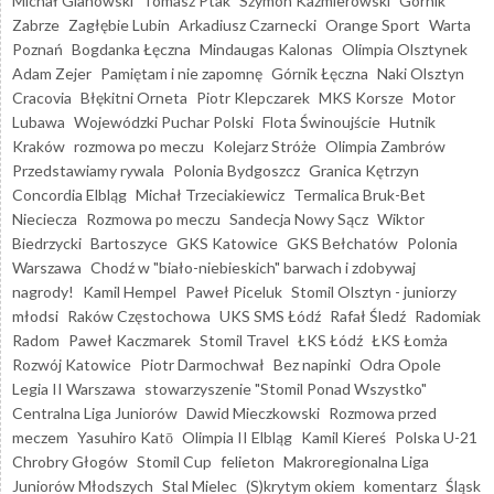
Michał Glanowski
Tomasz Ptak
Szymon Kaźmierowski
Górnik
Zabrze
Zagłębie Lubin
Arkadiusz Czarnecki
Orange Sport
Warta
Poznań
Bogdanka Łęczna
Mindaugas Kalonas
Olimpia Olsztynek
Adam Zejer
Pamiętam i nie zapomnę
Górnik Łęczna
Naki Olsztyn
Cracovia
Błękitni Orneta
Piotr Klepczarek
MKS Korsze
Motor
Lubawa
Wojewódzki Puchar Polski
Flota Świnoujście
Hutnik
Kraków
rozmowa po meczu
Kolejarz Stróże
Olimpia Zambrów
Przedstawiamy rywala
Polonia Bydgoszcz
Granica Kętrzyn
Concordia Elbląg
Michał Trzeciakiewicz
Termalica Bruk-Bet
Nieciecza
Rozmowa po meczu
Sandecja Nowy Sącz
Wiktor
Biedrzycki
Bartoszyce
GKS Katowice
GKS Bełchatów
Polonia
Warszawa
Chodź w "biało-niebieskich" barwach i zdobywaj
nagrody!
Kamil Hempel
Paweł Piceluk
Stomil Olsztyn - juniorzy
młodsi
Raków Częstochowa
UKS SMS Łódź
Rafał Śledź
Radomiak
Radom
Paweł Kaczmarek
Stomil Travel
ŁKS Łódź
ŁKS Łomża
Rozwój Katowice
Piotr Darmochwał
Bez napinki
Odra Opole
Legia II Warszawa
stowarzyszenie "Stomil Ponad Wszystko"
Centralna Liga Juniorów
Dawid Mieczkowski
Rozmowa przed
meczem
Yasuhiro Katō
Olimpia II Elbląg
Kamil Kiereś
Polska U-21
Chrobry Głogów
Stomil Cup
felieton
Makroregionalna Liga
Juniorów Młodszych
Stal Mielec
(S)krytym okiem
komentarz
Śląsk