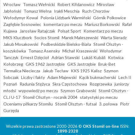
Wrocław
Tomasz Wełnicki
Robert Kiłdanowicz
Mirosław
Jabłoński
Tomasz Wełna
Irakli Meschia
Ruch Chorzów
Wołodymyr Kowal
Polonia Lidzbark Warmiński
Górnik Polkowice
Zagłębie Sosnowiec
komentarz po meczu
Mariusz Borkowski
Rafał
Kujawa
Jarosław Ratajczak
Polsat Sport
Komentarz po meczu
MKS Kluczbork
Socios Stomil
Marek Maleszewski
Warta Sieradz
Jakub Mosakowski
Podbeskidzie Bielsko-Biała
Stomil Olsztyn -
koszykówka
Tomasz Asensky
Michał Kraszewski
Wołodymyr
Tanczyk
Ernest Dzięcioł
Adrian Stawski
Lukáš Kubáň
Kotwica
Kołobrzeg
GKS 1962 Jastrzębie
GKS Jastrzębie
Bruk-Bet
Termalica Nieciecza
Jakub Tecław
KKS 1925 Kalisz
Szymon
Sobczak
Liczby i fakty
Adam Majewski
Kącik bukmacherski
Lech II
Poznań
Radunia Stężyca
Skra Częstochowa
Rozgrzewka
juniorzy
młodsi
wypowiedź po meczu
Szymon Grabowski
Stomil Olsztyn -
CLJ U-17
Stomil Olsztyn - rocznik 2004
statystyki po meczu
Oceniamy piłkarzy Stomilu
Stomil Olsztyn - futsal
3. połowa
Piotr
Gurzęda
Wszelkie prawa zastrzeżone 2000-2026 ©
OKS Stomil on-line
ISSN:
1898-2328