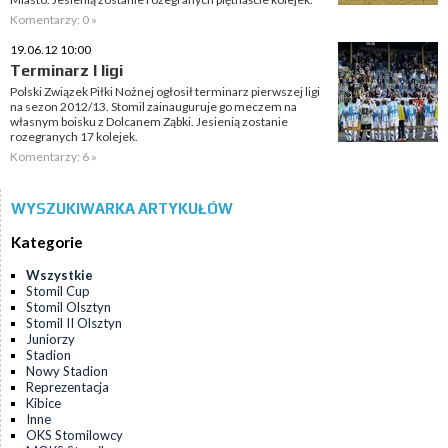
Komentarzy: 0 »
19.06.12 10:00
Terminarz I ligi
Polski Związek Piłki Nożnej ogłosił terminarz pierwszej ligi
na sezon 2012/13. Stomil zainauguruje go meczem na
własnym boisku z Dolcanem Ząbki. Jesienią zostanie
rozegranych 17 kolejek.
Komentarzy: 6 »
WYSZUKIWARKA ARTYKUŁÓW
Kategorie
Wszystkie
Stomil Cup
Stomil Olsztyn
Stomil II Olsztyn
Juniorzy
Stadion
Nowy Stadion
Reprezentacja
Kibice
Inne
OKS Stomilowcy