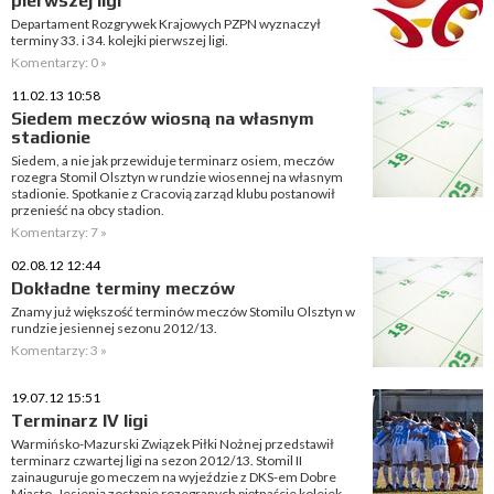
pierwszej ligi
Departament Rozgrywek Krajowych PZPN wyznaczył
terminy 33. i 34. kolejki pierwszej ligi.
Komentarzy: 0 »
11.02.13 10:58
Siedem meczów wiosną na własnym
stadionie
Siedem, a nie jak przewiduje terminarz osiem, meczów
rozegra Stomil Olsztyn w rundzie wiosennej na własnym
stadionie. Spotkanie z Cracovią zarząd klubu postanowił
przenieść na obcy stadion.
Komentarzy: 7 »
02.08.12 12:44
Dokładne terminy meczów
Znamy już większość terminów meczów Stomilu Olsztyn w
rundzie jesiennej sezonu 2012/13.
Komentarzy: 3 »
19.07.12 15:51
Terminarz IV ligi
Warmińsko-Mazurski Związek Piłki Nożnej przedstawił
terminarz czwartej ligi na sezon 2012/13. Stomil II
zainauguruje go meczem na wyjeździe z DKS-em Dobre
Miasto. Jesienią zostanie rozegranych piętnaście kolejek.