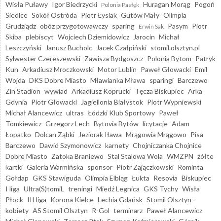
Wisła Puławy
Igor Biedrzycki
Huragan Morąg
Pogoń
Polonia Pasłęk
Siedlce
Sokół Ostróda
Piotr Łysiak
Gutów Mały
Olimpia
Grudziądz
obóz przygotowawczy
sparing
Pasym
Piotr
Erwin Sak
Skiba
plebiscyt
Wojciech Dziemidowicz
Jarocin
Michał
Leszczyński
Janusz Bucholc
Jacek Czałpiński
stomil.olsztyn.pl
Sylwester Czereszewski
Zawisza Bydgoszcz
Polonia Bytom
Patryk
Kun
Arkadiusz Mroczkowski
Motor Lublin
Paweł Głowacki
Emil
Wojda
DKS Dobre Miasto
Mławianka Mława
sparingi
Barczewo
Zin Stadion
wywiad
Arkadiusz Koprucki
Tęcza Biskupiec
Arka
Gdynia
Piotr Głowacki
Jagiellonia Białystok
Piotr Wypniewski
Michał Alancewicz
ultras
Łódzki Klub Sportowy
Paweł
Tomkiewicz
Grzegorz Lech
Bytovia Bytów
licytacje
Adam
Łopatko
Dolcan Ząbki
Jeziorak Iława
Mrągowia Mrągowo
Pisa
Barczewo
Dawid Szymonowicz
karnety
Chojniczanka Chojnice
Dobre Miasto
Zatoka Braniewo
Stal Stalowa Wola
WMZPN
żółte
kartki
Galeria Warmińska
sponsor
Piotr Zajączkowski
Rominta
Gołdap
GKS Stawiguda
Olimpia Elbląg
Łukta
Resovia
Biskupiec
I liga
Ultra(S)tomiL
treningi
Miedź Legnica
GKS Tychy
Wisła
Płock
III liga
Korona Kielce
Lechia Gdańsk
Stomil Olsztyn -
kobiety
AS Stomil Olsztyn
R-Gol
terminarz
Paweł Alancewicz