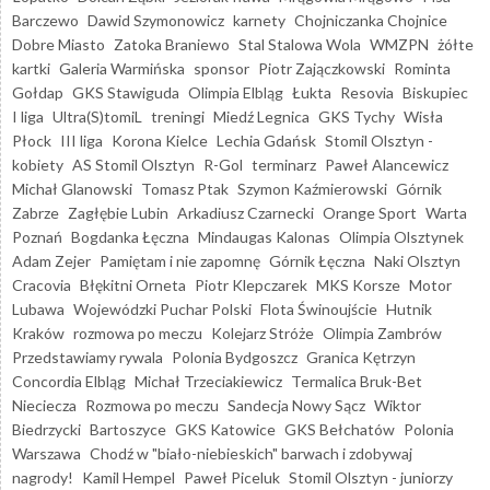
Barczewo
Dawid Szymonowicz
karnety
Chojniczanka Chojnice
Dobre Miasto
Zatoka Braniewo
Stal Stalowa Wola
WMZPN
żółte
kartki
Galeria Warmińska
sponsor
Piotr Zajączkowski
Rominta
Gołdap
GKS Stawiguda
Olimpia Elbląg
Łukta
Resovia
Biskupiec
I liga
Ultra(S)tomiL
treningi
Miedź Legnica
GKS Tychy
Wisła
Płock
III liga
Korona Kielce
Lechia Gdańsk
Stomil Olsztyn -
kobiety
AS Stomil Olsztyn
R-Gol
terminarz
Paweł Alancewicz
Michał Glanowski
Tomasz Ptak
Szymon Kaźmierowski
Górnik
Zabrze
Zagłębie Lubin
Arkadiusz Czarnecki
Orange Sport
Warta
Poznań
Bogdanka Łęczna
Mindaugas Kalonas
Olimpia Olsztynek
Adam Zejer
Pamiętam i nie zapomnę
Górnik Łęczna
Naki Olsztyn
Cracovia
Błękitni Orneta
Piotr Klepczarek
MKS Korsze
Motor
Lubawa
Wojewódzki Puchar Polski
Flota Świnoujście
Hutnik
Kraków
rozmowa po meczu
Kolejarz Stróże
Olimpia Zambrów
Przedstawiamy rywala
Polonia Bydgoszcz
Granica Kętrzyn
Concordia Elbląg
Michał Trzeciakiewicz
Termalica Bruk-Bet
Nieciecza
Rozmowa po meczu
Sandecja Nowy Sącz
Wiktor
Biedrzycki
Bartoszyce
GKS Katowice
GKS Bełchatów
Polonia
Warszawa
Chodź w "biało-niebieskich" barwach i zdobywaj
nagrody!
Kamil Hempel
Paweł Piceluk
Stomil Olsztyn - juniorzy