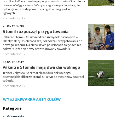
oraz Pawła Baranowskiego jak pracowała drużna Stomilu na
obozie w Węgorzewie. Wszyscy zgodnie podkreślają, że
było ciężko i efekty powinny przyjść w rozgrywkach
ligowych.
Komentarzy: 2 »
20.06.12 09:38
Stomil rozpoczął przygotowania
Piłkarze Stomilu Olsztyn od badań wydolnościowych w
Olsztyńskiej Szkole Wyższej rozpoczęli przygotowania do
nowego sezonu. Na pierwszych po urlopach zajęciach nie
pojawił się żaden nowy oraz testowany zawodnik.
Komentarzy: 0 »
14.05.12 15:49
Piłkarze Stomilu mają dwa dni wolnego
Trener Zbigniew Kaczmarek dał dwa dni wolnego
olsztyńskich piłkarzy. Stomil Olsztyn do treningów powróci
w środę.
Komentarzy: 2 »
WYSZUKIWARKA ARTYKUŁÓW
Kategorie
Wszystkie