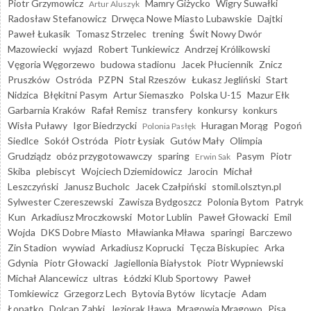
Piotr Grzymowicz
Mamry Giżycko
Wigry Suwałki
Artur Aluszyk
Radosław Stefanowicz
Drwęca Nowe Miasto Lubawskie
Dajtki
Paweł Łukasik
Tomasz Strzelec
trening
Świt Nowy Dwór
Mazowiecki
wyjazd
Robert Tunkiewicz
Andrzej Królikowski
Vęgoria Węgorzewo
budowa stadionu
Jacek Płuciennik
Znicz
Pruszków
Ostróda
PZPN
Stal Rzeszów
Łukasz Jegliński
Start
Nidzica
Błękitni Pasym
Artur Siemaszko
Polska U-15
Mazur Ełk
Garbarnia Kraków
Rafał Remisz
transfery
konkursy
konkurs
Wisła Puławy
Igor Biedrzycki
Huragan Morąg
Pogoń
Polonia Pasłęk
Siedlce
Sokół Ostróda
Piotr Łysiak
Gutów Mały
Olimpia
Grudziądz
obóz przygotowawczy
sparing
Pasym
Piotr
Erwin Sak
Skiba
plebiscyt
Wojciech Dziemidowicz
Jarocin
Michał
Leszczyński
Janusz Bucholc
Jacek Czałpiński
stomil.olsztyn.pl
Sylwester Czereszewski
Zawisza Bydgoszcz
Polonia Bytom
Patryk
Kun
Arkadiusz Mroczkowski
Motor Lublin
Paweł Głowacki
Emil
Wojda
DKS Dobre Miasto
Mławianka Mława
sparingi
Barczewo
Zin Stadion
wywiad
Arkadiusz Koprucki
Tęcza Biskupiec
Arka
Gdynia
Piotr Głowacki
Jagiellonia Białystok
Piotr Wypniewski
Michał Alancewicz
ultras
Łódzki Klub Sportowy
Paweł
Tomkiewicz
Grzegorz Lech
Bytovia Bytów
licytacje
Adam
Łopatko
Dolcan Ząbki
Jeziorak Iława
Mrągowia Mrągowo
Pisa