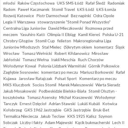
młodsi
Raków Częstochowa
UKS SMS Łódź
Rafał Śledź
Radomiak
Radom
Paweł Kaczmarek
Stomil Travel
ŁKS Łódź
ŁKS Łomża
Rozwój Katowice
Piotr Darmochwał
Bez napinki
Odra Opole
Legia II Warszawa
stowarzyszenie "Stomil Ponad Wszystko"
Centralna Liga Juniorów
Dawid Mieczkowski
Rozmowa przed
meczem
Yasuhiro Katō
Olimpia II Elbląg
Kamil Kiereś
Polska U-21
Chrobry Głogów
Stomil Cup
felieton
Makroregionalna Liga
Juniorów Młodszych
Stal Mielec
(S)krytym okiem
komentarz
Śląsk
Wrocław
Tomasz Wełnicki
Robert Kiłdanowicz
Mirosław
Jabłoński
Tomasz Wełna
Irakli Meschia
Ruch Chorzów
Wołodymyr Kowal
Polonia Lidzbark Warmiński
Górnik Polkowice
Zagłębie Sosnowiec
komentarz po meczu
Mariusz Borkowski
Rafał
Kujawa
Jarosław Ratajczak
Polsat Sport
Komentarz po meczu
MKS Kluczbork
Socios Stomil
Marek Maleszewski
Warta Sieradz
Jakub Mosakowski
Podbeskidzie Bielsko-Biała
Stomil Olsztyn -
koszykówka
Tomasz Asensky
Michał Kraszewski
Wołodymyr
Tanczyk
Ernest Dzięcioł
Adrian Stawski
Lukáš Kubáň
Kotwica
Kołobrzeg
GKS 1962 Jastrzębie
GKS Jastrzębie
Bruk-Bet
Termalica Nieciecza
Jakub Tecław
KKS 1925 Kalisz
Szymon
Sobczak
Liczby i fakty
Adam Majewski
Kącik bukmacherski
Lech II