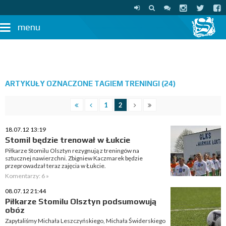
menu
ARTYKUŁY OZNACZONE TAGIEM TRENINGI (24)
1
2
18.07.12 13:19
Stomil będzie trenował w Łukcie
Piłkarze Stomilu Olsztyn rezygnują z treningów na
sztucznej nawierzchni. Zbigniew Kaczmarek będzie
przeprowadzał teraz zajęcia w Łukcie.
Komentarzy: 6 »
08.07.12 21:44
Piłkarze Stomilu Olsztyn podsumowują
obóz
Zapytaliśmy Michała Leszczyńskiego, Michała Świderskiego