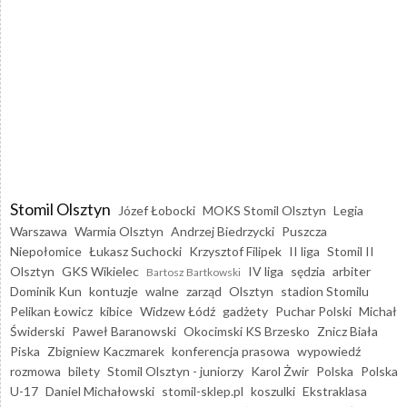
Stomil Olsztyn
Józef Łobocki
MOKS Stomil Olsztyn
Legia
Warszawa
Warmia Olsztyn
Andrzej Biedrzycki
Puszcza
Niepołomice
Łukasz Suchocki
Krzysztof Filipek
II liga
Stomil II
Olsztyn
GKS Wikielec
IV liga
sędzia
arbiter
Bartosz Bartkowski
Dominik Kun
kontuzje
walne
zarząd
Olsztyn
stadion Stomilu
Pelikan Łowicz
kibice
Widzew Łódź
gadżety
Puchar Polski
Michał
Świderski
Paweł Baranowski
Okocimski KS Brzesko
Znicz Biała
Piska
Zbigniew Kaczmarek
konferencja prasowa
wypowiedź
rozmowa
bilety
Stomil Olsztyn - juniorzy
Karol Żwir
Polska
Polska
U-17
Daniel Michałowski
stomil-sklep.pl
koszulki
Ekstraklasa