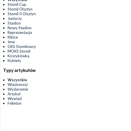
Stomil Cup
Stomil Olsztyn
Stomil II Olsztyn
Juniorzy
Stadion
Nowy Stadion
Reprezentacja
Kibice
Inne
OKS Stomilowcy
MOKS Stomil
Koszykówka
Kobiety
Typy artykułów
Wszystkie
Wiadomość
Wydarzenie
Artykuł
Wywiad
Felieton