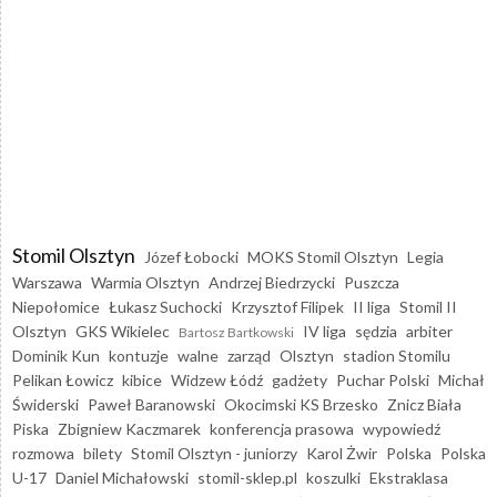
Stomil Olsztyn
Józef Łobocki
MOKS Stomil Olsztyn
Legia
Warszawa
Warmia Olsztyn
Andrzej Biedrzycki
Puszcza
Niepołomice
Łukasz Suchocki
Krzysztof Filipek
II liga
Stomil II
Olsztyn
GKS Wikielec
IV liga
sędzia
arbiter
Bartosz Bartkowski
Dominik Kun
kontuzje
walne
zarząd
Olsztyn
stadion Stomilu
Pelikan Łowicz
kibice
Widzew Łódź
gadżety
Puchar Polski
Michał
Świderski
Paweł Baranowski
Okocimski KS Brzesko
Znicz Biała
Piska
Zbigniew Kaczmarek
konferencja prasowa
wypowiedź
rozmowa
bilety
Stomil Olsztyn - juniorzy
Karol Żwir
Polska
Polska
U-17
Daniel Michałowski
stomil-sklep.pl
koszulki
Ekstraklasa