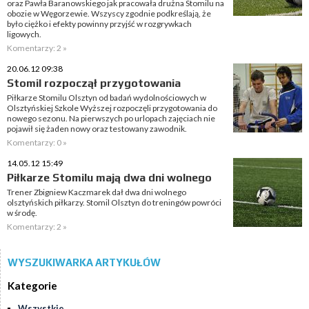
oraz Pawła Baranowskiego jak pracowała drużna Stomilu na
obozie w Węgorzewie. Wszyscy zgodnie podkreślają, że
było ciężko i efekty powinny przyjść w rozgrywkach
ligowych.
Komentarzy: 2 »
20.06.12 09:38
Stomil rozpoczął przygotowania
Piłkarze Stomilu Olsztyn od badań wydolnościowych w
Olsztyńskiej Szkole Wyższej rozpoczęli przygotowania do
nowego sezonu. Na pierwszych po urlopach zajęciach nie
pojawił się żaden nowy oraz testowany zawodnik.
Komentarzy: 0 »
14.05.12 15:49
Piłkarze Stomilu mają dwa dni wolnego
Trener Zbigniew Kaczmarek dał dwa dni wolnego
olsztyńskich piłkarzy. Stomil Olsztyn do treningów powróci
w środę.
Komentarzy: 2 »
WYSZUKIWARKA ARTYKUŁÓW
Kategorie
Wszystkie