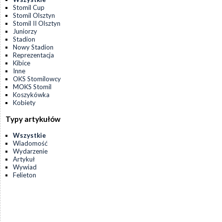
Stomil Cup
Stomil Olsztyn
Stomil II Olsztyn
Juniorzy
Stadion
Nowy Stadion
Reprezentacja
Kibice
Inne
OKS Stomilowcy
MOKS Stomil
Koszykówka
Kobiety
Typy artykułów
Wszystkie
Wiadomość
Wydarzenie
Artykuł
Wywiad
Felieton