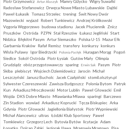
Piotr Grzymowicz
Mamry Giżycko
Wigry Suwałki
Artur Aluszyk
Radosław Stefanowicz
Drwęca Nowe Miasto Lubawskie
Dajtki
Paweł Łukasik
Tomasz Strzelec
trening
Świt Nowy Dwór
Mazowiecki
wyjazd
Robert Tunkiewicz
Andrzej Królikowski
Vęgoria Węgorzewo
budowa stadionu
Jacek Płuciennik
Znicz
Pruszków
Ostróda
PZPN
Stal Rzeszów
Łukasz Jegliński
Start
Nidzica
Błękitni Pasym
Artur Siemaszko
Polska U-15
Mazur Ełk
Garbarnia Kraków
Rafał Remisz
transfery
konkursy
konkurs
Wisła Puławy
Igor Biedrzycki
Huragan Morąg
Pogoń
Polonia Pasłęk
Siedlce
Sokół Ostróda
Piotr Łysiak
Gutów Mały
Olimpia
Grudziądz
obóz przygotowawczy
sparing
Pasym
Piotr
Erwin Sak
Skiba
plebiscyt
Wojciech Dziemidowicz
Jarocin
Michał
Leszczyński
Janusz Bucholc
Jacek Czałpiński
stomil.olsztyn.pl
Sylwester Czereszewski
Zawisza Bydgoszcz
Polonia Bytom
Patryk
Kun
Arkadiusz Mroczkowski
Motor Lublin
Paweł Głowacki
Emil
Wojda
DKS Dobre Miasto
Mławianka Mława
sparingi
Barczewo
Zin Stadion
wywiad
Arkadiusz Koprucki
Tęcza Biskupiec
Arka
Gdynia
Piotr Głowacki
Jagiellonia Białystok
Piotr Wypniewski
Michał Alancewicz
ultras
Łódzki Klub Sportowy
Paweł
Tomkiewicz
Grzegorz Lech
Bytovia Bytów
licytacje
Adam
Łopatko
Dolcan Ząbki
Jeziorak Iława
Mrągowia Mrągowo
Pisa