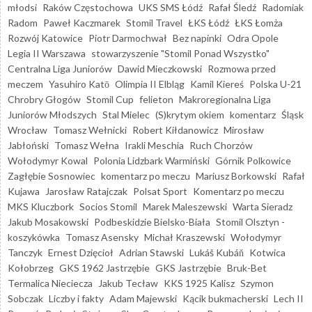
młodsi
Raków Częstochowa
UKS SMS Łódź
Rafał Śledź
Radomiak
Radom
Paweł Kaczmarek
Stomil Travel
ŁKS Łódź
ŁKS Łomża
Rozwój Katowice
Piotr Darmochwał
Bez napinki
Odra Opole
Legia II Warszawa
stowarzyszenie "Stomil Ponad Wszystko"
Centralna Liga Juniorów
Dawid Mieczkowski
Rozmowa przed
meczem
Yasuhiro Katō
Olimpia II Elbląg
Kamil Kiereś
Polska U-21
Chrobry Głogów
Stomil Cup
felieton
Makroregionalna Liga
Juniorów Młodszych
Stal Mielec
(S)krytym okiem
komentarz
Śląsk
Wrocław
Tomasz Wełnicki
Robert Kiłdanowicz
Mirosław
Jabłoński
Tomasz Wełna
Irakli Meschia
Ruch Chorzów
Wołodymyr Kowal
Polonia Lidzbark Warmiński
Górnik Polkowice
Zagłębie Sosnowiec
komentarz po meczu
Mariusz Borkowski
Rafał
Kujawa
Jarosław Ratajczak
Polsat Sport
Komentarz po meczu
MKS Kluczbork
Socios Stomil
Marek Maleszewski
Warta Sieradz
Jakub Mosakowski
Podbeskidzie Bielsko-Biała
Stomil Olsztyn -
koszykówka
Tomasz Asensky
Michał Kraszewski
Wołodymyr
Tanczyk
Ernest Dzięcioł
Adrian Stawski
Lukáš Kubáň
Kotwica
Kołobrzeg
GKS 1962 Jastrzębie
GKS Jastrzębie
Bruk-Bet
Termalica Nieciecza
Jakub Tecław
KKS 1925 Kalisz
Szymon
Sobczak
Liczby i fakty
Adam Majewski
Kącik bukmacherski
Lech II