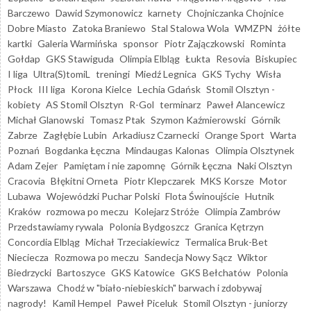
Barczewo
Dawid Szymonowicz
karnety
Chojniczanka Chojnice
Dobre Miasto
Zatoka Braniewo
Stal Stalowa Wola
WMZPN
żółte
kartki
Galeria Warmińska
sponsor
Piotr Zajączkowski
Rominta
Gołdap
GKS Stawiguda
Olimpia Elbląg
Łukta
Resovia
Biskupiec
I liga
Ultra(S)tomiL
treningi
Miedź Legnica
GKS Tychy
Wisła
Płock
III liga
Korona Kielce
Lechia Gdańsk
Stomil Olsztyn -
kobiety
AS Stomil Olsztyn
R-Gol
terminarz
Paweł Alancewicz
Michał Glanowski
Tomasz Ptak
Szymon Kaźmierowski
Górnik
Zabrze
Zagłębie Lubin
Arkadiusz Czarnecki
Orange Sport
Warta
Poznań
Bogdanka Łęczna
Mindaugas Kalonas
Olimpia Olsztynek
Adam Zejer
Pamiętam i nie zapomnę
Górnik Łęczna
Naki Olsztyn
Cracovia
Błękitni Orneta
Piotr Klepczarek
MKS Korsze
Motor
Lubawa
Wojewódzki Puchar Polski
Flota Świnoujście
Hutnik
Kraków
rozmowa po meczu
Kolejarz Stróże
Olimpia Zambrów
Przedstawiamy rywala
Polonia Bydgoszcz
Granica Kętrzyn
Concordia Elbląg
Michał Trzeciakiewicz
Termalica Bruk-Bet
Nieciecza
Rozmowa po meczu
Sandecja Nowy Sącz
Wiktor
Biedrzycki
Bartoszyce
GKS Katowice
GKS Bełchatów
Polonia
Warszawa
Chodź w "biało-niebieskich" barwach i zdobywaj
nagrody!
Kamil Hempel
Paweł Piceluk
Stomil Olsztyn - juniorzy