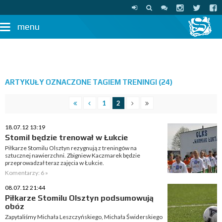
menu
ARTYKUŁY OZNACZONE TAGIEM TRENINGI (24)
1
2
18.07.12 13:19
Stomil będzie trenował w Łukcie
Piłkarze Stomilu Olsztyn rezygnują z treningów na
sztucznej nawierzchni. Zbigniew Kaczmarek będzie
przeprowadzał teraz zajęcia w Łukcie.
Komentarzy: 6 »
08.07.12 21:44
Piłkarze Stomilu Olsztyn podsumowują
obóz
Zapytaliśmy Michała Leszczyńskiego, Michała Świderskiego